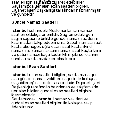
saatleri için sayfamızı ziyaret edebilirler.
Sayfamızda yer alan ezan saatleri bilgileri,
Diyanet İşleri Başkanlığı tarafından hazırlanmıştır
ve günceldir.
Güncel Namaz Saatleri
İstanbul
şehrindeki Müslümanlar için namaz
saatleri oldukça önemlidir. Sayfamızdaki geri
sayım sayacı ile birlikte güncel namaz saatlerini
kaçırmadan takip edebilirsiniz. Sabah namazı saat
kaçta okunuyor, öğle ezanı saat kaçta, ikindi
namazı ne zaman, akşam namazı saat kaçta kılınır
ve yatsı namazı kaça kadar kılınır gibi sorularının
yanıtları sayfamızda yer almaktadır.
İstanbul Ezan Saatleri
İstanbul
ezan saatleri bilgileri, sayfamızda yer
alan güncel namaz vakitleri sayesinde kolayca
ulaşabileceğiniz bilgiler arasındadır. Diyanet İşleri
Başkanlığı tarafından hazırlanan ve sayfamızda
yer alan bilgiler, güncel ezan saatleri bilgisini
içermektedir.
Sayfamızdaki
İstanbul
namaz vakitleri ve
güncel ezan saatleri bilgileri ile kolayca takip
edebilirsiniz.