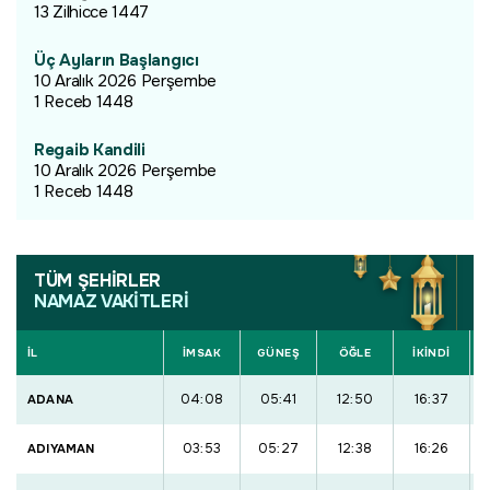
13 Zilhicce 1447
Üç Ayların Başlangıcı
10 Aralık 2026 Perşembe
1 Receb 1448
Regaib Kandili
10 Aralık 2026 Perşembe
1 Receb 1448
TÜM ŞEHİRLER
NAMAZ VAKİTLERİ
İL
İMSAK
GÜNEŞ
ÖĞLE
İKİNDİ
04:08
05:41
12:50
16:37
ADANA
03:53
05:27
12:38
16:26
ADIYAMAN