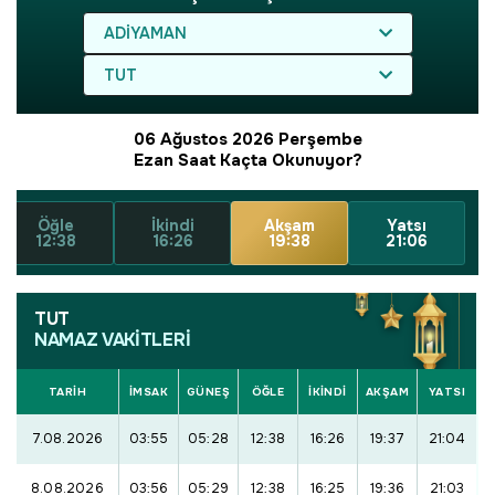
ADIYAMAN
TUT
06 Ağustos 2026 Perşembe
Ezan Saat Kaçta Okunuyor?
Öğle
İkindi
Akşam
Yatsı
12:38
16:26
19:38
21:06
TUT
NAMAZ VAKİTLERİ
TARİH
İMSAK
GÜNEŞ
ÖĞLE
İKINDI
AKŞAM
YATSI
7.08.2026
03:55
05:28
12:38
16:26
19:37
21:04
8.08.2026
03:56
05:29
12:38
16:25
19:36
21:03