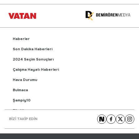
Haberler
Son Dakika Haberleri
2024 Seçim Sonuçları
Çalışma Hayatı Haberleri
Hava Durumu
Bulmaca
Şampiy10
Fikstür
BİZİ TAKİP EDİN
Puan Durumu
Gündem Haberleri