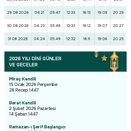
29.08.2026
04:21
05:47
12:33
16:13
19:09
20:29
30.08.2026
04:23
05:48
12:33
16:12
19:07
20:27
31.08.2026
04:24
05:49
12:32
16:11
19:06
20:25
2026 YILI
DİNİ GÜNLER
VE GECELER
Miraç Kandili
15 Ocak 2026 Perşembe
26 Recep 1447
Berat Kandili
2 Şubat 2026 Pazartesi
14 Şaban 1447
Ramazan-ı Şerif Başlangıcı