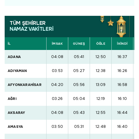
TÜM ŞEHİRLER
NAMAZ VAKİTLERİ
İL
İMSAK
GÜNEŞ
ÖĞLE
İKİNDİ
04:08
05:41
12:50
16:37
ADANA
03:53
05:27
12:38
16:26
ADIYAMAN
04:20
05:56
13:09
16:58
AFYONKARAHİSAR
03:26
05:04
12:19
16:10
AĞRI
04:08
05:43
12:55
16:44
AKSARAY
03:50
05:31
12:48
16:40
AMASYA