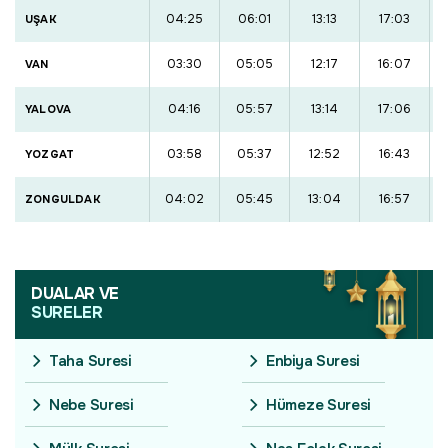
04:25
06:01
13:13
17:03
UŞAK
03:30
05:05
12:17
16:07
VAN
04:16
05:57
13:14
17:06
YALOVA
03:58
05:37
12:52
16:43
YOZGAT
04:02
05:45
13:04
16:57
ZONGULDAK
DUALAR VE
SURELER
Taha Suresi
Enbiya Suresi
Nebe Suresi
Hümeze Suresi