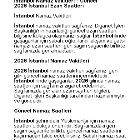
İstanbul Namaz Vakitleri - Güncel
2026 İstanbul Ezan Saatleri
İstanbul
Namaz Vakitleri
İstanbul
namaz vakitleri sayfamız, Diyanet İşleri
Başkanlığı'nın hazırladığı güncel ezan saatleri
bilgisine kolayca ulaşmanızı sağlar.
İstanbul
ilinde
yaşayanlar için sabah, öğle, ikindi, akşam ve yatsı
namazı ezan saatleri, geri sayım sayacı ile birlikte
sayfamızda yer almaktadır.
2026 İstanbul Namaz Vakitleri
2026
İstanbul
namaz vakitleri sayfamız, yeni
yılın güncel namaz saatlerini içermektedir.
İstanbul
ilinde yaşayanlar,
2026
yılında namaz
saatleri için sayfamızı ziyaret edebilirler.
Sayfamızda yer alan ezan saatleri bilgileri,
Diyanet İşleri Başkanlığı tarafından hazırlanmıştır
ve günceldir.
Güncel Namaz Saatleri
İstanbul
şehrindeki Müslümanlar için namaz
saatleri oldukça önemlidir. Sayfamızdaki geri
sayım sayacı ile birlikte güncel namaz saatlerini
kaçırmadan takip edebilirsiniz. Sabah namazı saat