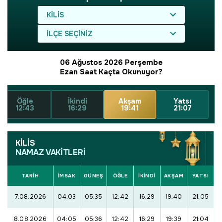
KILIS
İLÇE SEÇINIZ
06 Ağustos 2026 Perşembe
Ezan Saat Kaçta Okunuyor?
Öğle
İkindi
Akşam
Yatsı
12:43
16:29
19:41
21:07
KİLİS
NAMAZ VAKİTLERİ
TARİH
İMSAK
GÜNEŞ
ÖĞLE
İKINDI
AKŞAM
YATSI
7.08.2026
04:03
05:35
12:42
16:29
19:40
21:05
8.08.2026
04:05
05:36
12:42
16:29
19:39
21:04