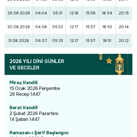
29.08.2026
04:04
05:31
12:18
15:58
18:54
20:15
30.08.2026
04:06
05:32
12:17
15:57
18:53
20:14
31.08.2026
04:07
05:33
12:17
15:57
18:51
20:12
2026 YILI
DİNİ GÜNLER
VE GECELER
Miraç Kandili
15 Ocak 2026 Perşembe
26 Recep 1447
Berat Kandili
2 Şubat 2026 Pazartesi
14 Şaban 1447
Ramazan-ı Şerif Başlangıcı