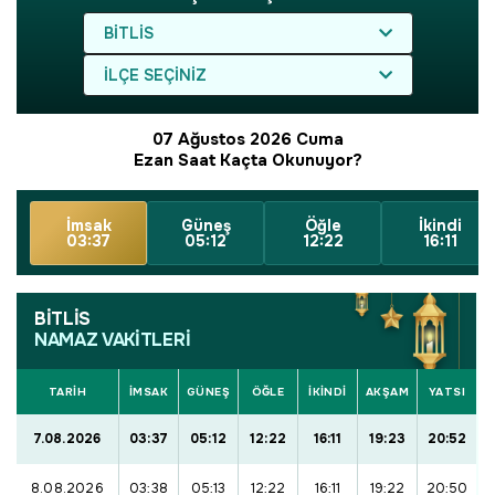
BITLIS
İLÇE SEÇINIZ
07 Ağustos 2026 Cuma
Ezan Saat Kaçta Okunuyor?
İmsak
Güneş
Öğle
İkindi
03:37
05:12
12:22
16:11
BİTLİS
NAMAZ VAKİTLERİ
TARİH
İMSAK
GÜNEŞ
ÖĞLE
İKINDI
AKŞAM
YATSI
7.08.2026
03:37
05:12
12:22
16:11
19:23
20:52
8.08.2026
03:38
05:13
12:22
16:11
19:22
20:50