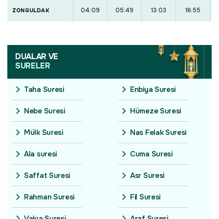
04:09
05:49
13:03
16:55
ZONGULDAK
DUALAR VE
SURELER
Taha Suresi
Enbiya Suresi
Nebe Suresi
Hümeze Suresi
Mülk Suresi
Nas Felak Suresi
Ala suresi
Cuma Suresi
Saffat Suresi
Asr Suresi
Rahman Suresi
Fil Suresi
Vakıa Suresi
Araf Suresi