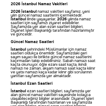
2026 İstanbul Namaz Vakitleri
2026
İstanbul
namaz vakitleri sayfamız, yeni
yılın güncel namaz saatlerini içermektedir.
İstanbul
ilinde yaşayanlar,
2026
yılında namaz
saatleri için sayfamızı ziyaret edebilirler.
Sayfamızda yer alan ezan saatleri bilgileri,
Diyanet İşleri Başkanlığı tarafından hazırlanmıştır
ve günceldir.
Güncel Namaz Saatleri
İstanbul
şehrindeki Müslümanlar için namaz
saatleri oldukça önemlidir. Sayfamızdaki geri
sayım sayacı ile birlikte güncel namaz saatlerini
kaçırmadan takip edebilirsiniz. Sabah namazı saat
kaçta okunuyor, öğle ezanı saat kaçta, ikindi
namazı ne zaman, akşam namazı saat kaçta kılınır
ve yatsı namazı kaça kadar kılınır gibi sorularının
yanıtları sayfamızda yer almaktadır.
İstanbul Ezan Saatleri
İstanbul
ezan saatleri bilgileri, sayfamızda yer
alan güncel namaz vakitleri sayesinde kolayca
ulaşabileceğiniz bilgiler arasındadır. Diyanet İşleri
Başkanlığı tarafından hazırlanan ve sayfamızda