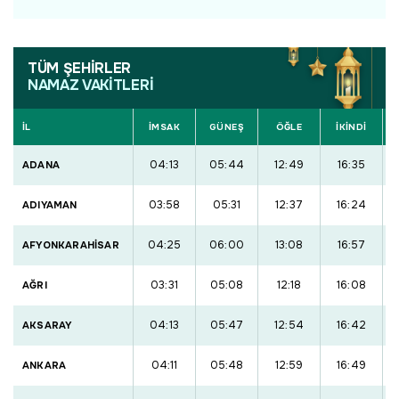
TÜM ŞEHİRLER
NAMAZ VAKİTLERİ
İL
İMSAK
GÜNEŞ
ÖĞLE
İKİNDİ
04:13
05:44
12:49
16:35
ADANA
03:58
05:31
12:37
16:24
ADIYAMAN
04:25
06:00
13:08
16:57
AFYONKARAHİSAR
03:31
05:08
12:18
16:08
AĞRI
04:13
05:47
12:54
16:42
AKSARAY
04:11
05:48
12:59
16:49
ANKARA