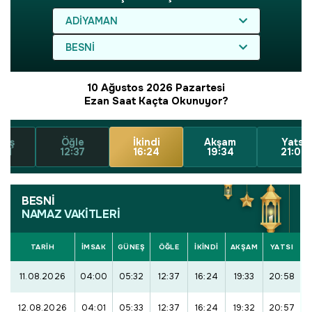
ADIYAMAN
BESNİ
10 Ağustos 2026 Pazartesi
Ezan Saat Kaçta Okunuyor?
neş
Öğle
İkindi
Akşam
Yatsı
:31
12:37
16:24
19:34
21:00
BESNİ
NAMAZ VAKİTLERİ
TARİH
İMSAK
GÜNEŞ
ÖĞLE
İKINDI
AKŞAM
YATSI
11.08.2026
04:00
05:32
12:37
16:24
19:33
20:58
12.08.2026
04:01
05:33
12:37
16:24
19:32
20:57