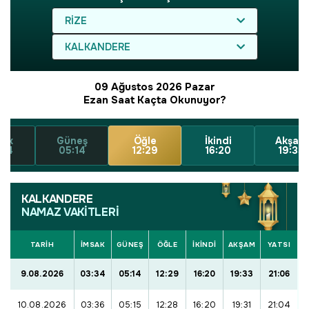
RIZE
KALKANDERE
09 Ağustos 2026 Pazar
Ezan Saat Kaçta Okunuyor?
sak
Güneş
Öğle
İkindi
Akşam
:34
05:14
12:29
16:20
19:33
KALKANDERE
NAMAZ VAKİTLERİ
TARİH
İMSAK
GÜNEŞ
ÖĞLE
İKINDI
AKŞAM
YATSI
9.08.2026
03:34
05:14
12:29
16:20
19:33
21:06
10.08.2026
03:36
05:15
12:28
16:20
19:31
21:04