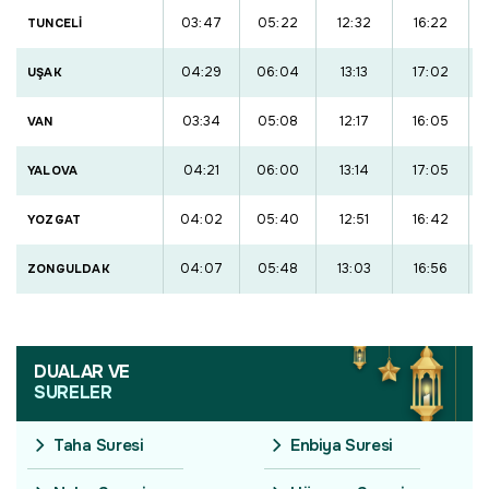
03:47
05:22
12:32
16:22
TUNCELİ
04:29
06:04
13:13
17:02
UŞAK
03:34
05:08
12:17
16:05
VAN
04:21
06:00
13:14
17:05
YALOVA
04:02
05:40
12:51
16:42
YOZGAT
04:07
05:48
13:03
16:56
ZONGULDAK
DUALAR VE
SURELER
Taha Suresi
Enbiya Suresi