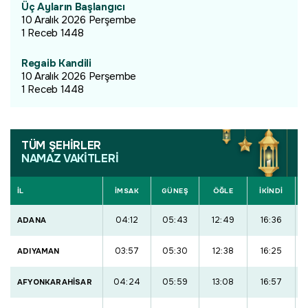
Üç Ayların Başlangıcı
10 Aralık 2026 Perşembe
1 Receb 1448
Regaib Kandili
10 Aralık 2026 Perşembe
1 Receb 1448
TÜM ŞEHİRLER
NAMAZ VAKİTLERİ
İL
İMSAK
GÜNEŞ
ÖĞLE
İKİNDİ
04:12
05:43
12:49
16:36
ADANA
03:57
05:30
12:38
16:25
ADIYAMAN
04:24
05:59
13:08
16:57
AFYONKARAHİSAR