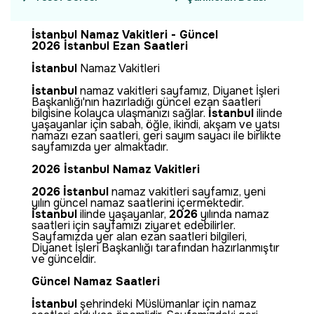
İstanbul Namaz Vakitleri - Güncel
2026 İstanbul Ezan Saatleri
İstanbul
Namaz Vakitleri
İstanbul
namaz vakitleri sayfamız, Diyanet İşleri
Başkanlığı'nın hazırladığı güncel ezan saatleri
bilgisine kolayca ulaşmanızı sağlar.
İstanbul
ilinde
yaşayanlar için sabah, öğle, ikindi, akşam ve yatsı
namazı ezan saatleri, geri sayım sayacı ile birlikte
sayfamızda yer almaktadır.
2026 İstanbul Namaz Vakitleri
2026
İstanbul
namaz vakitleri sayfamız, yeni
yılın güncel namaz saatlerini içermektedir.
İstanbul
ilinde yaşayanlar,
2026
yılında namaz
saatleri için sayfamızı ziyaret edebilirler.
Sayfamızda yer alan ezan saatleri bilgileri,
Diyanet İşleri Başkanlığı tarafından hazırlanmıştır
ve günceldir.
Güncel Namaz Saatleri
İstanbul
şehrindeki Müslümanlar için namaz