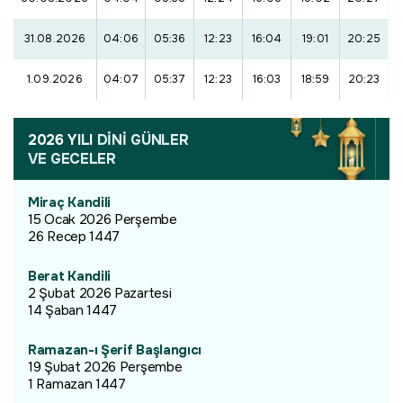
31.08.2026
04:06
05:36
12:23
16:04
19:01
20:25
1.09.2026
04:07
05:37
12:23
16:03
18:59
20:23
2026 YILI
DİNİ GÜNLER
VE GECELER
Miraç Kandili
15 Ocak 2026 Perşembe
26 Recep 1447
Berat Kandili
2 Şubat 2026 Pazartesi
14 Şaban 1447
Ramazan-ı Şerif Başlangıcı
19 Şubat 2026 Perşembe
1 Ramazan 1447