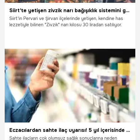
Siirt'te yetişen zivzik narı bağışıklık sistemini güçlendiriyor
Siirt'in Pervari ve Şirvan ilçelerinde yetişen, kendine has
lezzetiyle bilinen "Zivzik" narı kilosu 30 liradan satılıyor.
21.01.2025
Gündem
Eczacılardan sahte ilaç uyarısı! 5 yıl içerisinde yüzde 60 arttı, marketlerden almayın
Sahte ilaçların çok olumsuz sağlık sonuçlarına neden