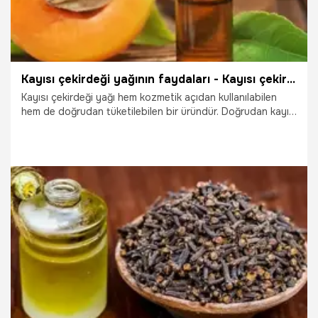
Kayısı çekirdeği yağının faydaları - Kayısı çekirdeği yağı ne işe yarar?
Kayısı çekirdeği yağı hem kozmetik açıdan kullanılabilen
hem de doğrudan tüketilebilen bir üründür. Doğrudan kayısı
çekirdeği kullanılarak elde edilen bu yağ, cilt üzerinde
görülen sayısız probleme karşı etkili bir çözüm yoludur.
İçeriğinde bulunan A vitamini sayesinde besleyici özelliği
bulunan kayısı çekirdeği yağı, her yaş grubundaki insan
tarafından sorunsuz bir şekilde kullanılabilmektedir.
19.10.2025
Sağlık