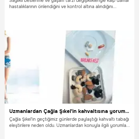
Sağlıklı beslenme ve yaşam tarzı değişiklikleriyle kalp damar
hastalıklarının önlendiğini ve kontrol altına alındığını
söyleyen Diyetisyen Demet Güngördü, “Kalp sağlığınızı
tabağınızla koruyun. Paketli ürünler, kızartmalar ve bazı
pastane mamullerinde bulunan trans yağlar kalp sağlığı için
ciddi risk teşkil ediyor. Bu nedenle posa tüketimi artırılmalı;
sebze, meyve, kurubaklagil ve tam tahıllı ürünler günlük
diyette yer almalıdır” dedi.
17.04.2025
Gündem
Uzmanlardan Çağla Şıkel'in kahvaltısına yorum: Böyle diyet olmaz
Çağla Şıkel'in geçtiğimiz günlerde paylaştığı kahvaltı tabağı
eleştirilere neden oldu. Uzmanlardan konuyla ilgili yorumlar
gecikmedi.