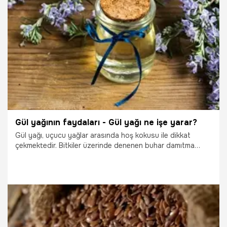
19.10.2025
Sağlık
Gül yağının faydaları - Gül yağı ne işe yarar?
Gül yağı, uçucu yağlar arasında hoş kokusu ile dikkat
çekmektedir. Bitkiler üzerinde denenen buhar damıtma
yöntemi ile gül yağı elde edilmektedir. Gül yağının meydana
gelmesi için bitkiler orta şiddetteki buhardan geçirilir.
Bunun yapılmasındaki amaç bitkinin kokulu kısmının
alınmasıdır. Daha sonraki aşamada soğuması beklenir.
Meydana gelen su karışımından yağ süzülür. Gül yağının
yapımı oldukça zahmetlidir. 1 ml gül yağı için 3 kilo gül
yaprağı kullanılır.
19.10.2025
Sağlık