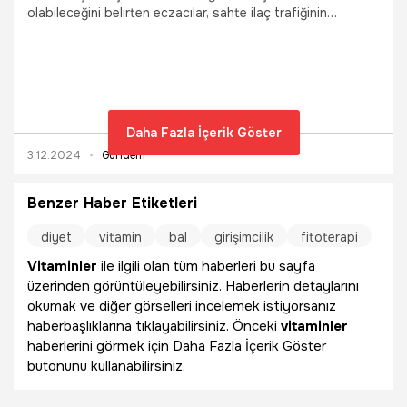
olabileceğini belirten eczacılar, sahte ilaç trafiğinin
dünyada 5 yıl içinde yüzde 60 arttığını vurgulayarak,
“Cirosu ise 200 milyar dolara ulaştı” diye konuştu..
Daha Fazla İçerik Göster
3.12.2024
Gündem
Benzer Haber Etiketleri
diyet
vitamin
bal
girişimcilik
fitoterapi
Vitaminler
ile ilgili olan tüm haberleri bu sayfa
üzerinden görüntüleyebilirsiniz. Haberlerin detaylarını
okumak ve diğer görselleri incelemek istiyorsanız
haberbaşlıklarına tıklayabilirsiniz. Önceki
vitaminler
haberlerini görmek için Daha Fazla İçerik Göster
butonunu kullanabilirsiniz.