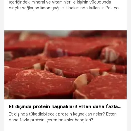
İçeriğindeki mineral ve vitaminler ile kişinin vücudunda
dinçlik sağlayan limon yağı, cilt bakımında kullanılır. Pek çok
kullanım alanına sahip olan limon yağı, limon kabuklarından
elde edilir.
19.10.2025
Sağlık
Et dışında protein kaynakları! Etten daha fazla protein içeren besinler hangileri?
Et dışında tüketilebilecek protein kaynakları neler? Etten
daha fazla protein içeren besinler hangileri?