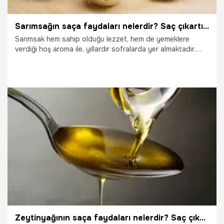
Sarımsağın saça faydaları nelerdir? Saç çıkartır mı?
Sarımsak hem sahip olduğu lezzet, hem de yemeklere
verdiği hoş aroma ile, yıllardır sofralarda yer almaktadır.
Antibiyotik özelliği bulunan sarımsağın, insan sağlığına çok
faydalı olduğu herkes tarafından bilinmektedir. Sarımsağın,
saçlar için de fazlaca yararı bulunmaktadır.
19.10.2025
Sağlık
Zeytinyağının saça faydaları nelerdir? Saç çıkartır mı?