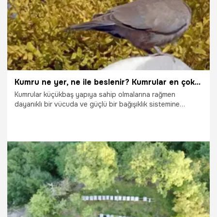
Kumru ne yer, ne ile beslenir? Kumrular en çok neyi sever?
Kumrular küçükbaş yapıya sahip olmalarına rağmen
dayanıklı bir vücuda ve güçlü bir bağışıklık sistemine
sahiptir. Farklı besinler tüketmesi bağışıklık sistemini
güçlendirmektedir. Genellikle buğday ve yeşillik yemeyi
seven kumrular bol su içmeyi severler.
30.07.2025
Gündem