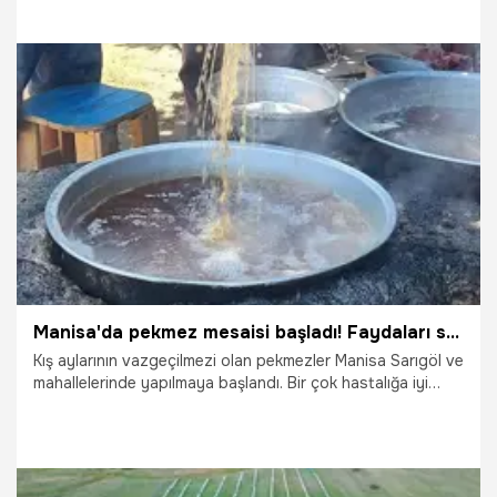
11.09.2025
Yaşam
Manisa'da pekmez mesaisi başladı! Faydaları saymakla bitmiyor!
Kış aylarının vazgeçilmezi olan pekmezler Manisa Sarıgöl ve
mahallelerinde yapılmaya başlandı. Bir çok hastalığa iyi
gelen pekmezin üretimi, eylül ayında başlıyor. Her aşaması
ayrı bir emek gerektiren üzüm pekmezi büyükşehirler ile
çevre illerden talep görüyor.