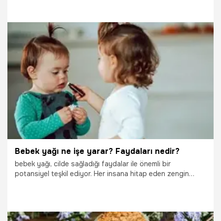
E vitamini ve yağ asitleri ile doludur. Hindistan cevizi yağı,
saç köklerinin içindeki sebumun temizlenmesine yardımcı
olur, bu da saçınızın genel olarak daha sağlıklı görünmesini
sağlar.
19.10.2025
Sağlık
Bebek yağı ne işe yarar? Faydaları nedir?
bebek yağı, cilde sağladığı faydalar ile önemli bir
potansiyel teşkil ediyor. Her insana hitap eden zengin
mineral yapısı ve kaynağı ile beraber, bebek yağı
günümüzde pek çok kişi tarafından tercih edilmektedir.
Peki bebek yağı ne işe yarar? Faydaları nedir? İşte
detaylar...