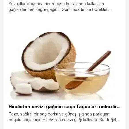
Yüz yıllar boyunca neredeyse her alanda kullanılan
yağlardan biri zeytinyağıdır. Günümüzde ise börekler,
tatlılar, salatalar, yemekler ve sağlık alanında kullanılan
besin kaynaklarından biridir. Cilt için kullanılan zeytinyağı
saçlarda da kullanılabilir. Zeytinyağı ile saçlara bakım
yapmak zaman içinde saçlarda gözle görülür farklılıklar
meydana gelmesini sağlar. Saçlara zarar veren boyalar,
aşırı yıpranan saçlar ve güneşten de zarar görerek
yıpranan saçların bakımı için zeytinyağı kullanmak yıpranan
19.10.2025
Sağlık
saçların onarılıp, canlanmasını sağlar.
Hindistan cevizi yağının saça faydaları nelerdir? Saç çıkartır mı?
Taze, sağlıklı bir saç derisi ve güneş ışığında parlayan
büyülü saçlar için Hindistan cevizi yağı kullanılır. Bu doğal,
tropikal harikası, saçın ve saç derisini besleyen ve koruyan