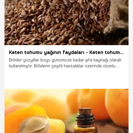
Keten tohumu yağının faydaları - Keten tohumu yağı ne işe yarar?
Bitkiler yüzyıllar boyu günümüze kadar şifa kaynağı olarak
kullanılmıştır. Bitkilerin çeşitli hastalıklar üzerinde olumlu
sonuçlar doğurduğu görülmesi ile birlikte her bitkinin hangi
hastalık üzerinde olumlu sonuçlar doğurduğu merak
edilmeye başlandı. Bitkiler arasından en çok merak
edilenlerden biride keten tohumudur. Keten tohumu yağının
faydaları - Keten tohumu yağı ne işe yarar?
19.10.2025
Sağlık