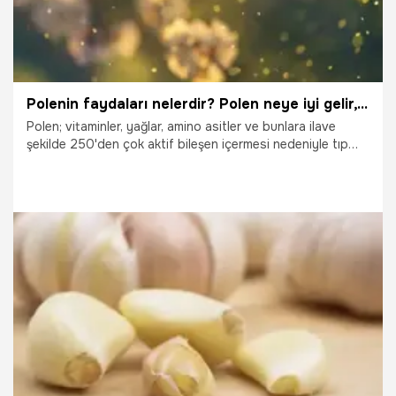
Polenin faydaları nelerdir? Polen neye iyi gelir, ne kadar tüketilmelidir?
Polen; vitaminler, yağlar, amino asitler ve bunlara ilave
şekilde 250'den çok aktif bileşen içermesi nedeniyle tıp
alanında yoğun ilgi görmektedir. Çoğu insan arı polenini
besin amaçlı olarak almaktadır. Arıların bu eşsiz ürünü;
dayanıklılığı arttırmak, iştahın açılmasını sağlamak ve erken
yaşlanmanın önüne geçmek için tüketilmektedir.
19.10.2025
Sağlık