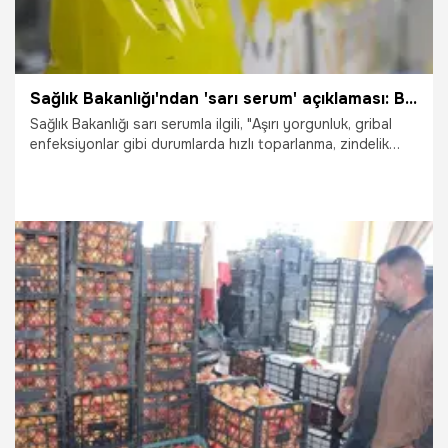
Sağlık Bakanlığı'ndan 'sarı serum' açıklaması: Bilimsel olarak kanıtlanmadı
Sağlık Bakanlığı sarı serumla ilgili, "Aşırı yorgunluk, gribal
enfeksiyonlar gibi durumlarda hızlı toparlanma, zindelik
sağlama ve ruhsal durumu güçlendirme gibi sağlık faydaları
sağlayacağına dair beklenti ve vaatler bilimsel olarak
kanıtlanmış değildir" açıklamasında bulundu.
9.02.2025
Gündem