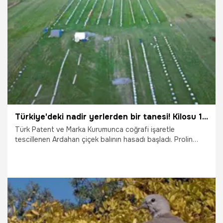
2.09.2025
Gündem
Türkiye'deki nadir yerlerden bir tanesi! Kilosu 1500 TL'den satılıyor
Türk Patent ve Marka Kurumunca coğrafi işaretle
tescillenen Ardahan çiçek balının hasadı başladı. Prolin
değeri açısından yüksek olan Ardahan balının kilosu 1000
ve 1500 lira arasında değişen fiyatlardan satılıyor.
18.08.2025
Gündem