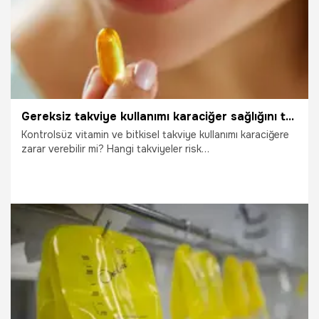
Gereksiz takviye kullanımı karaciğer sağlığını tehlikeye atıyor!
Kontrolsüz vitamin ve bitkisel takviye kullanımı karaciğere
zarar verebilir mi? Hangi takviyeler risk
taşıyor? Gastroenteroloji ve İç Hastalıkları Uzmanı Prof.
Dr. Salih Boğa, son yıllarda takviye kullanımının artışıyla
birlikte karaciğer hasarı vakalarındaki yükselişi ve bu
konuda dikkat edilmesi gerekenleri anlattı.
5.03.2025
Yaşam