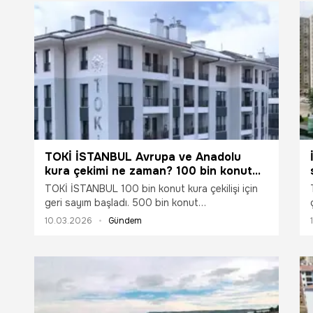
TOKİ İSTANBUL Avrupa ve Anadolu
kura çekimi ne zaman? 100 bin konut
çekiliş tarihi belli oldu mu?
TOKİ İSTANBUL 100 bin konut kura çekilişi için
geri sayım başladı. 500 bin konut
kampanyasında artık sona gelindi. Ankara ve
10.03.2026
Gündem
İzmir'in arından gözler İstanbul'a çevrildi. 78 ilde
konut kuraları yapıldı. Toplu Konut İdaresi
Başkanlığı İstanbul Avrupa Anadolu kura çekilişi
ne zaman yapılacak? Mart ayı TOKİ İSTANBUL
kura sonuçları yayınlanır mı?