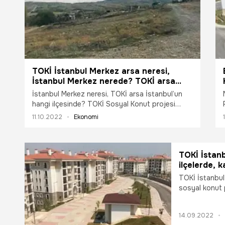
TOKİ İstanbul Merkez arsa neresi,
İstanbul Merkez nerede? TOKİ arsa
İstanbul’un hangi ilçesinde?
İstanbul Merkez neresi, TOKİ arsa İstanbul’un
hangi ilçesinde? TOKİ Sosyal Konut projesi
kapsamında 10 Ekim itibarıyla arsa satışları
11.10.2022
Ekonomi
başladı, 7 Kasım’a kadar devam edecek. TOKİ
arsalarının yapılacağı şehirler ve ilçeler belli
olunca vatandaşlar arsa satışlarının İstanbul’da
hangi semtlerde olduğunu sorgulamaya başladı.
TOKİ İstan
ilçelerde, 
başvuru şart
TOKİ İstanbul
sosyal konut 
tarafından açı
14 Eylül itibar
14.09.2022
üzerinden ucuz