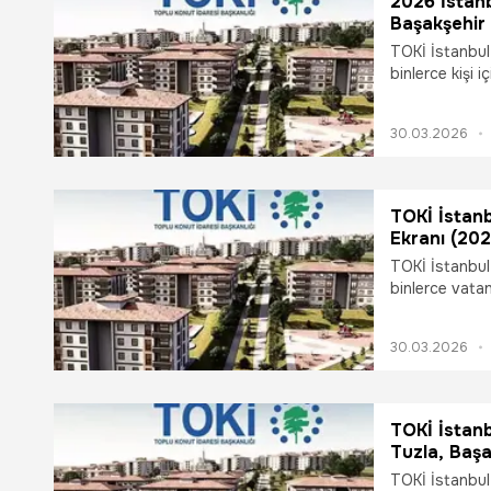
2026 İstanb
aramaya devam
Başakşehir 
sözleşme detay
Oldu? (e-D
TOKİ İstanbul
binlerce kişi 
İstanbul kura 
ve Arnavutköy 
30.03.2026
İşte asil ve y
ve merak edile
TOKİ İstanb
Ekranı (202
İsim Listesi
TOKİ İstanbul 
binlerce vata
İstanbul kura 
Arnavutköy çek
30.03.2026
listesine nası
sorgulama ekra
TOKİ İstanb
Tuzla, Başa
ekranı
TOKİ İstanbul 