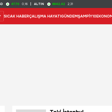
47.70
6642,42
SD
0,16
|
ALTIN
2,31
SICAK HABER
ÇALIŞMA HAYATI
GÜNDEM
ŞAMPİY10
EKONOM