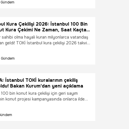
Gündem
uzla, Arnavutköy, Başakşehir ve Esenler kura
landı mı? İşte e-Devlet başvuru sonucu
ı ve isim listesi detayları...
ul Kura Çekilişi 2026: İstanbul 100 Bin
ut Kura Çekimi Ne Zaman, Saat Kaçta
ün Yapılacak?
v sahibi olma hayali kuran milyonlarca vatandaş
an geldi! TOKİ İstanbul kura çekilişi 2026 takvimi
0 bin sosyal konutun hak sahipleri bu hafta
da belirleniyor. Tuzla, Arnavutköy ve Başakşehir
Gündem
zere İstanbul’un dev konut projelerinde kura
n yapılacak? İşte isim listesi sorgulama ekranı
a tarihlerine dair tüm detaylar...
 İstanbul TOKİ kuralarının çekiliş
i oldu! Bakan Kurum'dan yeni açıklama
100 bin konut kura çekilişi için geri sayım
bin konut projesi kampanyasında onlarca ilde
rdan sonra sıra İstanbul'a geldi. Ankara ve
an gözler İstanbul'a çevrildi. 78 ilde konut
Gündem
dı. Toplu Konut İdaresi Başkanlığı İstanbul Avrupa
çekilişi ne zaman yapılacak? Mart ayı TOKİ
 sonuçları yayınlanır mı?