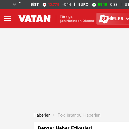
°
13.779
55.19
BİST
-0,14
|
EURO
0,33
|
U
Türkiye,
ŞE
HİRLER
Şehirlerinden Okunur
Haberler
Toki İstanbul Haberleri
Benzer Haber Etiketleri