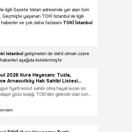
ile ilgili Gazete Vatan adresinde yer alan tüm
. Geçmişte yaşanan TOKİ İstanbul ile ilgili
 haberler ve çok daha fazlasını
TOKİ İstanbul
oki istanbul
gelişmeleri de dahil olmak üzere
haberleri aşağıda listelenmiştir.
ul 2026 Kura Heyecanı: Tuzla,
ve Arnavutköy Hak Sahibi Listesi
| TOKİ İstanbul kura sonuçları ne
gun fiyatlı konut sahibi olma hayali kuran on
lanacak?
ndaşın gözü kulağı, TOKİ’den gelecek olan son
malarına ve yayınlanacak güncel takvime
ellikle Tuzla, Başakşehir ve Arnavutköy gibi yoğun
Gündem
lgelerdeki projeler için başvuru işlemlerini
ylar, dijital mecralarda büyük bir merakla "Toki
çekilişleri ne zaman yapılacak ve hak sahibi isim
et üzerinden nasıl sorgulanır?" sorusuna yanıt