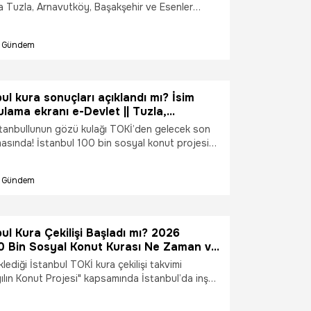
la Tuzla, Arnavutköy, Başakşehir ve Esenler
rine başvuru yapan binlerce vatandaş "TOKİ
 açıklandı mı?" sorusuna yanıt arıyor. İşte e-
Gündem
en isim listesi sorgulama ekranı ve ilçe ilçe kura
i tüm detaylar...
ul kura sonuçları açıklandı mı? İsim
gulama ekranı e-Devlet || Tuzla,
, Başakşehir kura çekimi sonuç
stanbullunun gözü kulağı TOKİ’den gelecek son
masında! İstanbul 100 bin sosyal konut projesi
 sahiplerinin belirleneceği kura süreci için
a çıktı. Tuzla, Arnavutköy ve Başakşehir gibi
Gündem
 "Kura çekimi başladı mı, isim listesi açıklandı
yanıt ararken; e-Devlet sorgulama ekranı ve canlı
 netleşti. İşte ilçe ilçe güncel kura takvimi ve
enler...
ul Kura Çekilişi Başladı mı? 2026
00 Bin Sosyal Konut Kurası Ne Zaman ve
?"
klediği İstanbul TOKİ kura çekilişi takvimi
yılın Konut Projesi" kapsamında İstanbul’da inşa
in sosyal konut için hak sahipleri bu hafta
Peki, TOKİ İstanbul kura çekimi ne zaman