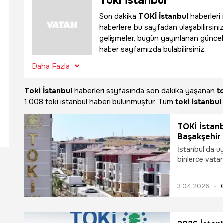
Toki İstanbul
Son dakika
TOKİ İstanbul
haberleri 
haberlere bu sayfadan ulaşabilirsiniz
gelişmeler, bugün yayınlanan güncel
haber sayfamızda bulabilirsiniz.
Daha Fazla
Toki İstanbul
haberleri sayfasında son dakika yaşanan
t
1.008 toki istanbul haberi bulunmuştur. Tüm
toki istanbul
TOKİ İstanb
Başakşehir 
Sorgulama |
İstanbul’da uy
zaman açık
binlerce vata
dakika açıkla
kilitlendi. Öz
3.04.2026
talep gören bö
tamamlayan ada
istanbul kura 
listesi e-Devl