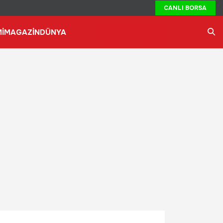
CANLI BORSA
İ
MAGAZİN
DÜNYA
Ara