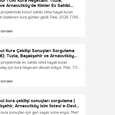
ul TOKİ Kura Heyecanı: Tuzla,
 ediyor. İşte TOKİ İstanbul kura süreci ve
ve Arnavutköy'de Kimler Ev Sahibi
larına dair merak edilen tüm teknik ayrıntılar....
evlet Sorgulama)
 projelerinde konut sahibi olma hayali kuran
için beklenen kura günleri geldi. Peki, 2026 TOKİ
çekiliş sonuçları açıklandı mı? Tuzla, Başakşehir
kura çekimi isim listesi sorgulama nasıl yapılır?
Gündem
edek hak sahipleri için e-Devlet sorgulama ekranı
n tüm detaylar...
ul Kura Çekilişi Sonuçları Sorgulama
6): Tuzla, Başakşehir ve Arnavutköy
 e-Devlet’te!
projelerinde ev sahibi olma hayali kuran
ndaş için kura heyecanı devam ediyor. Peki, TOKİ
sonuçları açıklandı mı? Tuzla, Başakşehir ve
ilişlerinde ismi çıkan asil ve yedek hak sahipleri
Gündem
l ulaşılır? İşte e-Devlet TOKİ kura sonucu
nı ve tüm detaylar...
ul kura çekilişi sonuçları sorgulama |
kşehir, Arnavutköy isim listesi e-Devlet
kura sonuçları için geri sayım sona eriyor. Mart