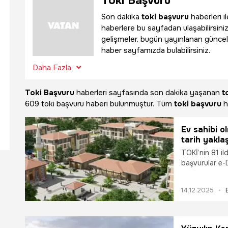
Toki Başvuru
Son dakika
toki başvuru
haberleri i
haberlere bu sayfadan ulaşabilirsiniz
gelişmeler, bugün yayınlanan güncel
haber sayfamızda bulabilirsiniz.
Daha Fazla
Toki Başvuru
haberleri sayfasında son dakika yaşanan
t
609 toki başvuru haberi bulunmuştur. Tüm
toki başvuru
h
Ev sahibi o
tarih yakla
TOKİ’nin 81 i
başvurular e-D
Aralık’ta sona
14.12.2025