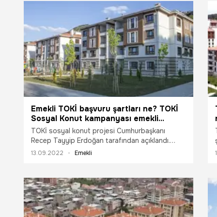
satın almamış
yapabilecek. 
alınabilecek. 
“TOKİ velayet
başlandı.
Emekli TOKİ başvuru şartları ne? TOKİ
Sosyal Konut kampanyası emekli
başvurusu nasıl yapılır?
TOKİ sosyal konut projesi Cumhurbaşkanı
Recep Tayyip Erdoğan tarafından açıklandı.
TOKİ projesi için start verildi. Projeden, şehit
13.09.2022
Emekli
yakınları ve gaziler, engelli vatandaşlar, emekli ile
gençler faydalanabilecek. Projenin
duyurulmasının ardından emekliler başvuru
şartlarını araştırıyor. Peki, Emekli için başvuru
şartları ne? TOKİ Sosyal Konut kampanyası
emekli başvurusu nasıl yapılır? Emeklilerin