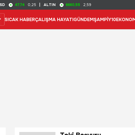
47.74
6660,55
SD
0,25
|
ALTIN
2,59
SICAK HABER
ÇALIŞMA HAYATI
GÜNDEM
ŞAMPİY10
EKONOM