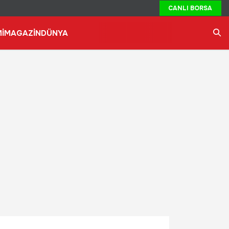
CANLI BORSA
İ
MAGAZİN
DÜNYA
Ara