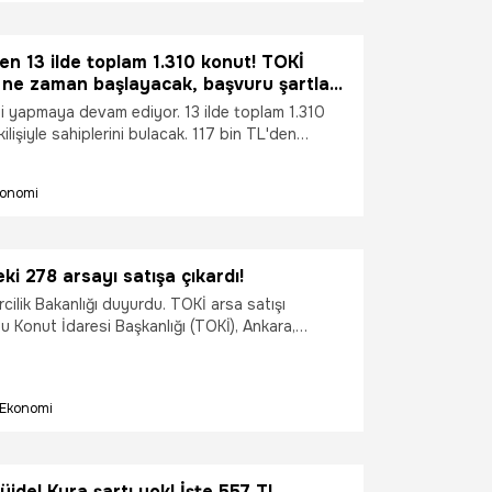
man, TOKİ İstanbul 2022 projeleri nerede?
ev projesiyle ilgili merak edilen tüm detaylar...
t arıyor.
den 13 ilde toplam 1.310 konut! TOKİ
 ne zaman başlayacak, başvuru şartları
konut fiyatları!
i yapmaya devam ediyor. 13 ilde toplam 1.310
ilişiyle sahiplerini bulacak. 117 bin TL'den
ut fiyatları dar gelirli vatandaşları ev sahibi
 TOKİ başvuruları ne zaman başlayacak? İl il
onomi
ı…
ki 278 arsayı satışa çıkardı!
cilik Bakanlığı duyurdu. TOKİ arsa satışı
 Konut İdaresi Başkanlığı (TOKİ), Ankara,
mir'in de aralarında bulunduğu 32 ildeki 278
, Ankara Çankaya'da bulunan iki meskeni de
k.
Ekonomi
jde! Kura şartı yok! İşte 557 TL