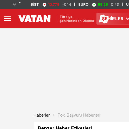
°
13.779
55.25
BİST
-0,14
|
EURO
0,43
|
U
Türkiye,
ŞE
HİRLER
Şehirlerinden Okunur
Haberler
Toki Başvuru Haberleri
Benzer Haber Etiketleri