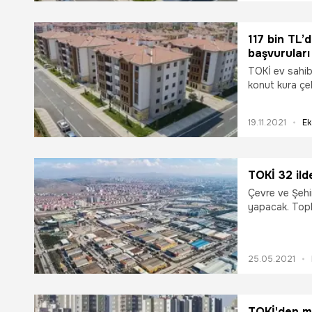
başvuru ne za
Sorularına yanı
117 bin TL’
başvuruları
neler? İl il 
TOKİ ev sahib
konut kura çek
başlayacak kon
yapacak. Peki,
19.11.2021
Ek
konut fiyatlar
TOKİ 32 ilde
Çevre ve Şehir
yapacak. Toplu
İstanbul ve İz
arsayı satışa
kiraya sunaca
25.05.2021
TOKİ'den mü