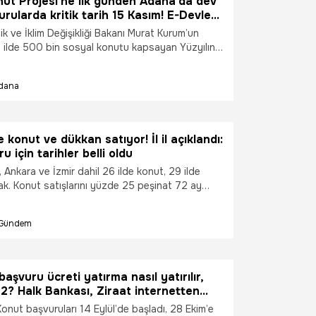
nut Projesi'ne ilk günden Adana'da dev
urularda kritik tarih 15 Kasım! E-Devlet
 tarihleri belli oldu
lik ve İklim Değişikliği Bakanı Murat Kurum’un
 ilde 500 bin sosyal konutu kapsayan Yüzyılın
 ilk gününde tarihi bir başvuru rekoruna imza
e çevresinden de yoğun taleple karşılanan
dana
24 saatte tam 936 bin 159 vatandaş başvurdu!
büyük çoğunluğu (905 bin) e-Devlet üzerinden
 konut ve dükkan satıyor! İl il açıklandı:
 için tarihler belli oldu
 Ankara ve İzmir dahil 26 ilde konut, 29 ilde
k. Konut satışlarını yüzde 25 peşinat 72 ay
eri satışlarını ise yüzde 15 peşinat 60 ay vade ile
 başvuru süreci devam ediyor. Başvuru süreci
Gündem
ile Ankara lokasyonlarıyla beraber internet
ubat tarihlerinde yapılacak satışlarla sona
aşvuru ücreti yatırma nasıl yatırılır,
? Halk Bankası, Ziraat internetten
yatırma ve ödeme!
onut başvuruları 14 Eylül’de başladı, 28 Ekim’e