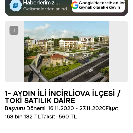
Haberlerimizi
Google’da tercih edilen
kaynak olarak ekleyin
Google'da Takip
Gelişmelerden anında
haberdar olun.
Edin
1
1- AYDIN İLİ İNCİRLİOVA İLÇESİ /
TOKİ SATILIK DAİRE
Başvuru Dönemi: 16.11.2020 - 27.11.2020Fiyat:
168 bin 182 TLTaksit: 560 TL