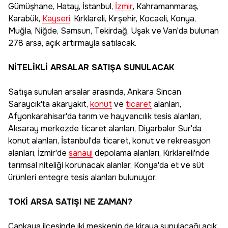
Gümüşhane, Hatay, İstanbul,
İzmir
, Kahramanmaraş,
Karabük,
Kayseri
, Kırklareli, Kırşehir, Kocaeli, Konya,
Muğla, Niğde, Samsun, Tekirdağ, Uşak ve Van'da bulunan
278 arsa, açık artırmayla satılacak.
NİTELİKLİ ARSALAR SATIŞA SUNULACAK
Satışa sunulan arsalar arasında, Ankara Sincan
Saraycık'ta akaryakıt,
konut
ve
ticaret
alanları,
Afyonkarahisar'da tarım ve hayvancılık tesis alanları,
Aksaray merkezde ticaret alanları, Diyarbakır Sur'da
konut alanları, İstanbul'da ticaret, konut ve rekreasyon
alanları, İzmir'de
sanayi
depolama alanları, Kırklareli'nde
tarımsal niteliği korunacak alanlar, Konya'da et ve süt
ürünleri entegre tesis alanları bulunuyor.
TOKİ ARSA SATIŞI NE ZAMAN?
Çankaya ilçesinde iki meskenin de kiraya sunulacağı açık