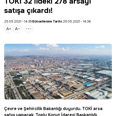
TOKİ 32 ildeki 278 arsayı
satışa çıkardı!
25.05.2021 - 14:35
Güncellenme Tarihi:
25.05.2021 - 14:36
Çevre ve Şehircilik Bakanlığı duyurdu.
TOKİ arsa
satışı
yapacak. Toplu
Konut
İdaresi Başkanlığı