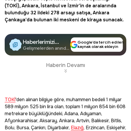
(
TOKİ
), Ankara, İstanbul ve İzmir'in de aralarında
bulunduğu 32 ildeki 278 arsayı satışa, Ankara
Çankaya'da bulunan iki meskeni de kiraya sunacak.
Haberlerimizi
Google’da tercih edilen
kaynak olarak ekleyin
Google'da Takip
Gelişmelerden anında
haberdar olun.
Edin
Haberin Devamı
TOKİ
'den alınan bilgiye göre, muhammen bedeli 1 milyar
589 milyon 525 bin lira olan, toplam 1 milyon 854 bin 608
metrekare büyüklüğündeki, Adana, Adıyaman,
Afyonkarahisar, Aksaray, Ankara, Artvin, Balıkesir, Bitlis,
Bolu, Bursa, Çankırı, Diyarbakır,
Elazığ
, Erzincan, Eskişehir,