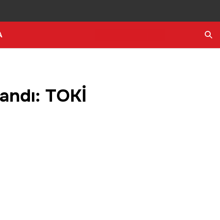
A
Ara
landı: TOKİ