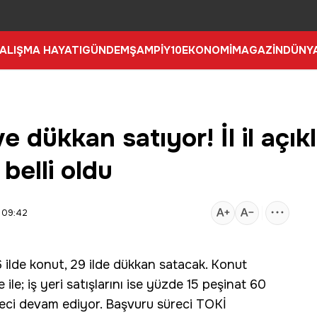
ALIŞMA HAYATI
GÜNDEM
ŞAMPİY10
EKONOMİ
MAGAZİN
DÜNY
e dükkan satıyor! İl il açık
 belli oldu
 09:42
6 ilde
konut
, 29 ilde dükkan satacak. Konut
ile; iş yeri satışlarını ise yüzde 15 peşinat 60
eci devam ediyor. Başvuru süreci TOKİ