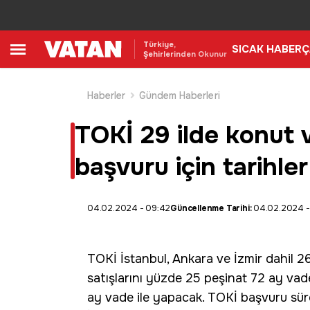
Türkiye,
SICAK HABER
Ç
Şehirlerinden Okunur
Haberler
Gündem Haberleri
TOKİ 29 ilde konut v
başvuru için tarihler
04.02.2024 - 09:42
Güncellenme Tarihi:
04.02.2024 -
TOKİ
İstanbul, Ankara ve İzmir dahil 2
satışlarını yüzde 25 peşinat 72 ay vade 
ay vade ile yapacak.
TOKİ başvuru
sür