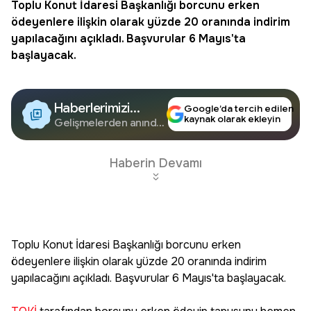
Toplu Konut İdaresi Başkanlığı borcunu erken
ödeyenlere ilişkin olarak yüzde 20 oranında indirim
yapılacağını açıkladı. Başvurular 6 Mayıs'ta
başlayacak.
Haberlerimizi
Google’da tercih edilen
kaynak olarak ekleyin
Google'da Takip
Gelişmelerden anında
haberdar olun.
Edin
Haberin Devamı
Toplu Konut İdaresi Başkanlığı borcunu erken
ödeyenlere ilişkin olarak yüzde 20 oranında indirim
yapılacağını açıkladı. Başvurular 6 Mayıs'ta başlayacak.