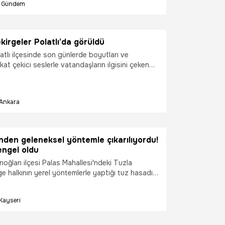
Gündem
ekirgeler Polatlı’da görüldü
atlı ilçesinde son günlerde boyutları ve
kkat çekici seslerle vatandaşların ilgisini çeken
rgeler görülmeye başlandı.
Ankara
nden geleneksel yöntemle çıkarılıyordu!
 engel oldu
rıoğlan ilçesi Palas Mahallesi'ndeki Tuzla
e halkının yerel yöntemlerle yaptığı tuz hasadı,
arın fazla olması nedeniyle 40 yıl sonra ilk kez
halle muhtarı Ahmet Zengin, “40 yıldır göl ilk
Kayseri
 su görüyor. Normalde bu mevsimde tuz
ama şu an tuz çıkaracak ortam bulunmuyor”