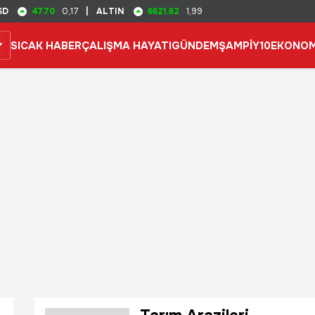
47.70
6621,62
SD
0,17
|
ALTIN
1,99
SICAK HABER
ÇALIŞMA HAYATI
GÜNDEM
ŞAMPİY10
EKONOM