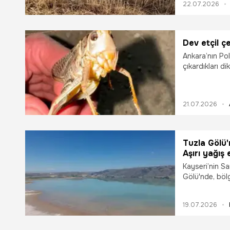
22.07.2026
Dev etçil ç
Ankara’nın Pol
çıkardıkları di
dev etçil çeki
21.07.2026
Tuzla Gölü'
Aşırı yağış
Kayseri’nin Sa
Gölü'nde, bölg
bu sene yağışl
yapılamadı. Ma
19.07.2026
kez böyle bir
çıkarıyorduk 
dedi.