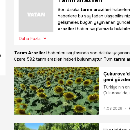
Tarım Arazileri
Son dakika
tarım arazileri
haberleri
haberlere bu sayfadan ulaşabilirsiniz.
gelişmeler, bugün yayınlanan güncel
arazileri
haber sayfamızda bulabilirs
Daha Fazla
Tarım Arazileri
haberleri sayfasında son dakika yaşana
m
üzere
592 tarım arazileri haberi bulunmuştur. Tüm
tarım a
Çukurova'da
yeni gözdes
'Dışa bağımlı
Türkiye’nin en
Çukurova'da, s
nedeniyle ayç
ve Orman Bakan
4.08.2026
Adana genelin
son 6 yılda %2