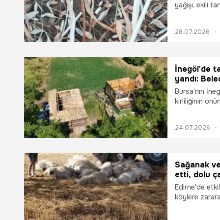
yağışı, ekili t
15-20 dakika 
mercimek ile 
28.07.2026
zararın yüzde 1
afeti "Bu tarla
anlattı.
İnegöl'de t
yandı: Bele
tek kaldırıld
Bursa’nın İneg
kirliliğinin ö
Belediyesi, Çi
kaçak yapıya m
24.07.2026
konteyner, ti
yapı yer sahipl
Sağanak ve 
etti, dolu ç
Edirne'de etki
köylere zarar
telef oldu.