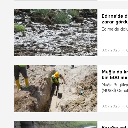
Edirne'de do
zarar görd
Edirne'de dolu 
9.07.2026
Muğla'da kr
bin 500 met
Muğla Büyükşe
(MUSKİ) Genel
Eskiköy Mevki
patlaklara yol
9.07.2026
tamamen yenili
mülkiyetlerind
güzergahına t
alanlarına kep
Kars'ta sel 