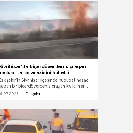
Sivrihisar'da biçerdöverden sıçrayan
kıvılcım tarım arazisini kül etti
Eskişehir’in Sivrihisar ilçesinde hububat hasadı
yapan bir biçerdöverden sıçrayan kıvılcımlar
tarım arazisinde yangına yol açarken, alevler
16.07.2026
Eskişehir
itfaiye ekiplerinin müdahalesiyle kontrol altına
alındı.