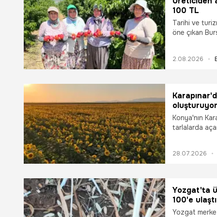
Üreticiden 
100 TL
Tarihi ve turi
öne çıkan Burs
tüm hızıyla de
bilinen ve dün
2.08.2026
üreticinin yoğ
tarlada kilogr
market raflar
gösteriyor.
Karapınar'd
oluşturuyo
Konya'nın Kara
tarlalarda aça
hayran bırakıy
28.07.2026
Yozgat'ta ü
100'e ulaştı
Yozgat merkeze