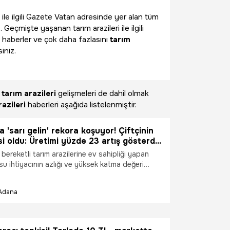
 ile ilgili Gazete Vatan adresinde yer alan tüm
 Geçmişte yaşanan tarım arazileri ile ilgili
 haberler ve çok daha fazlasını
tarım
iniz.
n
tarım arazileri
gelişmeleri de dahil olmak
razileri
haberleri aşağıda listelenmiştir.
 'sarı gelin' rekora koşuyor! Çiftçinin
i oldu: Üretimi yüzde 23 artış gösterdi:
lığı bitiriyor'
 bereketli tarım arazilerine ev sahipliği yapan
u ihtiyacının azlığı ve yüksek katma değeri
içeği üretimi rekor kırmaya devam ediyor. Tarım
lığı’nın sağladığı devlet teşvikleri sayesinde
Adana
de 2020 yılında 600 bin dekar olan ekim alanı,
3,33’lük dev bir artışla 740 bin dekara ulaştı.