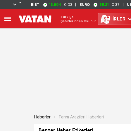
°
13.804
55.21
BİST
0,03
|
EURO
0,37
|
U
Türkiye,
ŞE
HİRLER
Şehirlerinden Okunur
Haberler
Tarım Arazileri Haberleri
Benzer Haber Etiketleri