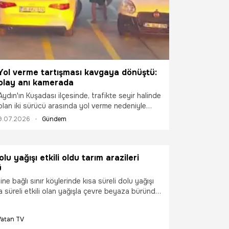
Yol verme tartışması kavgaya dönüştü:
olay anı kamerada
Aydın'ın Kuşadası ilçesinde, trafikte seyir halinde
olan iki sürücü arasında yol verme nedeniyle
başlayan tartışma, bir akaryakıt istasyonunda
9.07.2026
Gündem
kavgaya dönüştü. Araçlardan inen tarafların
tekme ve yumruklu kavgası güvenlik kamerasına
yansıdı.
lu yağışı etkili oldu tarım arazileri
ü
ine bağlı sınır köylerinde kısa süreli dolu yağışı
ısa süreli etkili olan yağışla çevre beyaza büründü.
 hasat dönemindeki kanola tarlalarında zarar
Vatan TV