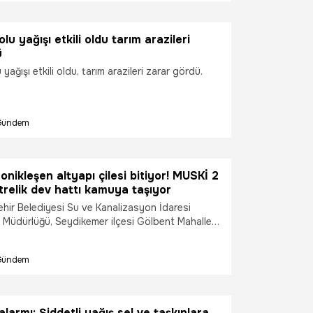
lu yağışı etkili oldu tarım arazileri
ü
yağışı etkili oldu, tarım arazileri zarar gördü.
Gündem
onikleşen altyapı çilesi bitiyor! MUSKİ 2
relik dev hattı kamuya taşıyor
hir Belediyesi Su ve Kanalizasyon İdaresi
 Müdürlüğü, Seydikemer ilçesi Gölbent Mahallesi
i'nde ekonomik ömrünü tamamlayan ve sürekli
 açan 2 bin 500 metrelik içme suyu terfi hattını
Gündem
yor. Üstelik bu hat, vatandaşların özel
en ve tarım arazilerinden sökülerek kamusal yol
aşınıyor. Bu stratejik hamle sayesinde hem tarım
çe girme krizi son bulacak hem de bölge halkı
alarmı: Şiddetli yağış sel ve taşkınlara