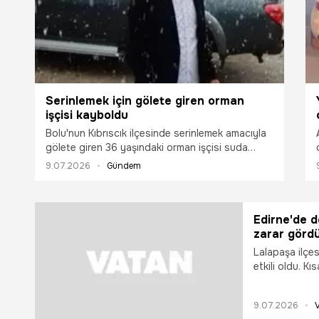
desteklenen bu seferberlik, Avrupa’da bir ilk olan
askılı GES projesiyle de Adana’yı yeşil enerjinin
merkez üssü haline getiriyor.
Serinlemek için gölete giren orman
işçisi kayboldu
Bolu'nun Kıbrıscık ilçesinde serinlemek amacıyla
gölete giren 36 yaşındaki orman işçisi suda
kayboldu. Şahsı bulmak için ekipler tarafından
9.07.2026
Gündem
geniş çaplı arama çalışması başlatıldı.
Edirne'de do
zarar görd
Lalapaşa ilçes
etkili oldu. K
Yağış sonrası
oluştu.
9.07.2026