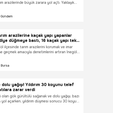
arım arazilerinde büyük zarara yol açtı. Yaklaşık
süren dolu nedeniyle buğday, arpa, nohut,
bağ ve bahçeler zarar gördü. Bazı bölgelerde
Gündem
00'e ulaştığı belirtilirken, köylüler yaşadıkları
ları biçerdöver değil, dolu biçti" sözleriyle
arım arazilerine kaçak yapı yapanlar
diye düğmeye bastı, 16 kaçak yapı tek
ı!
öl ilçesinde tarım arazilerini korumak ve imar
nüne geçmek amacıyla denetimlerini artıran İnegöl
tli Mahallesi’nde muhtelif parsellere kurulan 16
üdahale etti. Yapılan tebligatların ardından
Bursa
ny house ve ahşap yapılardan oluşan 16 kaçak
eri tarafından kaldırıldı.
dolu yağışı! Yıldırım 30 koyunu telef
atılara zarar verdi
li olan gök gürültülü sağanak ve dolu yağışı, bazı
a yol açarken, yıldırım düşmesi sonucu 30 koyun