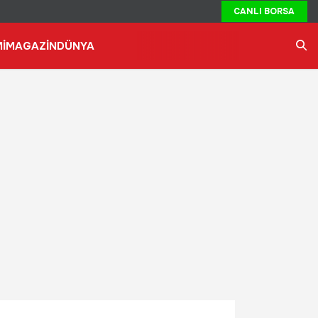
CANLI BORSA
İ
MAGAZİN
DÜNYA
Ara