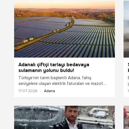
Adanalı çiftçi tarlayı bedavaya
sulamanın yolunu buldu!
Türkiye’nin tarım başkenti Adana, fahiş
seviyelere ulaşan elektrik faturaları ve mazot
maliyetlerine karşı adeta enerji bağımsızlığını ilan
17.07.2026
Adana
etti. Akdeniz ikliminin sunduğu günlük ortalama
5-6 saatlik yüksek güneşlenme potansiyelini
tarladaki üretime entegre eden Çukurova
üreticisi, kurduğu Güneş Enerjisi Sistemleri (GES)
ile sulama maliyetlerini sıfırlıyor. Tarım ve Orman
Bakanlığı’nın taşınabilir GES hibeleriyle