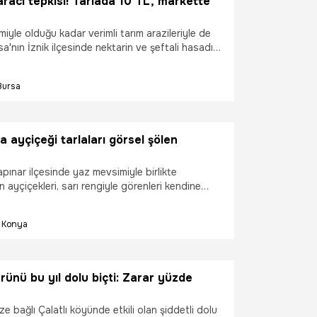
aracı tepkisi! Tarlada 10 TL, markette
zmiyle olduğu kadar verimli tarım arazileriyle de
a'nın İznik ilçesinde nektarin ve şeftali hasadı
vam ediyor. Halk arasında tüysüz şeftali olarak
yanın birçok ülkesine ihraç edilen İznik nektarini
Bursa
un emeğiyle tüketiciye ulaşıyor. Ancak üreticiler,
amı 10-15 TL arasında alıcı bulan nektarinin
ında 100 TL'ye kadar satılmasına tepki
a ayçiçeği tarlaları görsel şölen
r
pınar ilçesinde yaz mevsimiyle birlikte
n ayçiçekleri, sarı rengiyle görenleri kendine
or.
Konya
rünü bu yıl dolu biçti: Zarar yüzde
 bağlı Çalatlı köyünde etkili olan şiddetli dolu