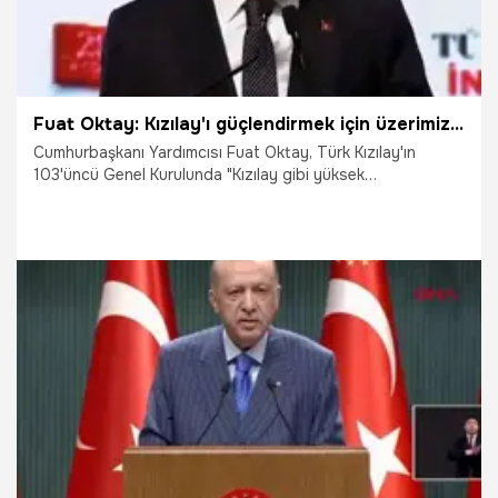
Fuat Oktay: Kızılay'ı güçlendirmek için üzerimize düşeni yapmaya devam edeceğiz
Cumhurbaşkanı Yardımcısı Fuat Oktay, Türk Kızılay'ın
103'üncü Genel Kurulunda "Kızılay gibi yüksek
organizasyonel kabiliyete ve donanıma sahip marka
kuruluşlara sahip olmamız güçlü ve iddia sahibi bir devlet
olmamızın sonucudur. Biz hükümet olarak yeni iş birlikleri ve
projelerle, Kızılay'ın operasyonel kabiliyetini artırmak ve
teşkilatını güçlendirmek için üzerimize düşeni yapmaya
devam edeceğiz" dedi.
14.05.2022
Siyaset