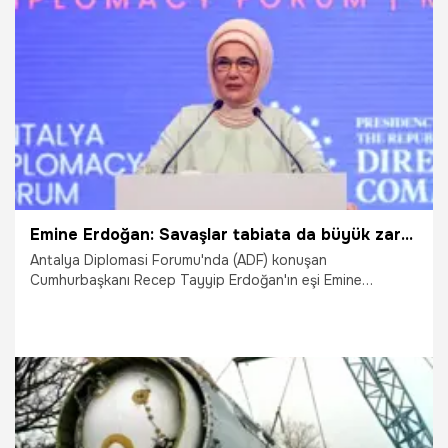
12.04.2022
Gündem
Emine Erdoğan: Savaşlar tabiata da büyük zarar veriyor
Antalya Diplomasi Forumu'nda (ADF) konuşan
Cumhurbaşkanı Recep Tayyip Erdoğan'ın eşi Emine
Erdoğan, savaşların sivil altyapıya olduğu kadar, kültürel
hazinelere ve tabiata da büyük zarar verdiğini belirterek,
geçmiş savaşlardan örnekler verdi. Erdoğan, Hayvanlar da
en az insanlar kadar yuvasız kalıyor, yerlerinden ediliyor,
ölüyor ya da sakatlanıyor" dedi.
12.03.2022
Gündem