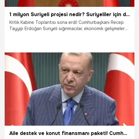
1 milyon Suriyeli projesi nedir? Suriyeliler için dönüş projesi nasıl uygulanacak? Cumhurbaşkanı Erdoğan’ın Suriyeliler ile ilgili açıklaması!
Kritik Kabine Toplantısı sona erdi! Cumhurbaşkanı Recep
Tayyip Erdoğan Suriyeli sığınmacılar, ekonomik gelişmeler
ve fahiş fiyat artışlarına karşı alınacak önlemler olan
toplantı sonrası önemli açıklamalarda bulundu. Peki,
Suriyeliler için dönüş projesi nasıl uygulanacak? 1 milyon
Suriyeliye ne olacak? İşte Cumhurbaşkanı Erdoğan’ın
Suriyeliler ile ilgili açıklaması!
9.05.2022
Gündem
Aile destek ve konut finansmanı paketi! Cumhurbaşkanı Erdoğan müjdeleri peş peşe duyurdu