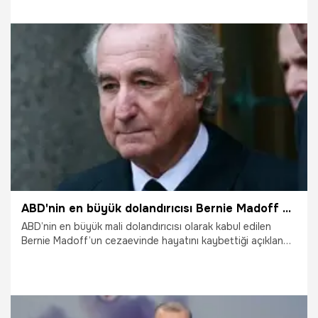
15.04.2021
Gündem
ABD'nin en büyük dolandırıcısı Bernie Madoff hayatını kaybetti
ABD’nin en büyük mali dolandırıcısı olarak kabul edilen
Bernie Madoff’un cezaevinde hayatını kaybettiği açıklandı.
Dünyanın en büyük ponzi saadet zinciri şebekesini kuran
ve yaklaşık 17,5 milyar dolarlık vurgun yapan Bernie
Madoff'un, 82 yaşında öldüğü belirtildi.