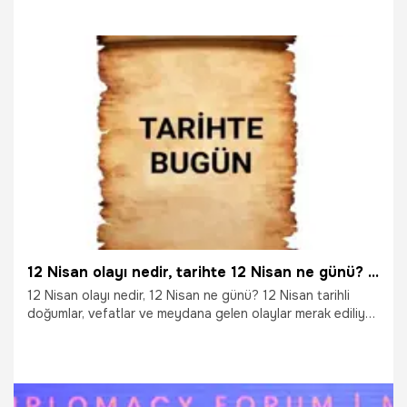
bir hata yapılmış olduğunu ortaya çıkardı.
29.04.2022
Dünya
12 Nisan olayı nedir, tarihte 12 Nisan ne günü? 12 Nisan’da ne oldu, kim öldü, kim doğdu? İşte yaşananlar!
12 Nisan olayı nedir, 12 Nisan ne günü? 12 Nisan tarihli
doğumlar, vefatlar ve meydana gelen olaylar merak ediliyor.
Tarihte 12 Nisan’da neler olduğunu kronoloji sırayla
aktarıyoruz. Peki, 12 Nisan gününde ne oldu, kim doğdu,
kim öldü, hangi önemli olaylar gerçekleşti? 12 Nisan olayı
kadınlar ve Twitter nedir, gerçek mi? İşte, 12 Nisan
yaşanan doğum, ölüm ve önemli olaylar…