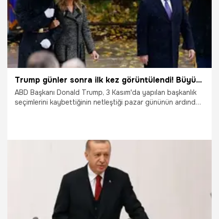
karşıya. Gerekirse biz tüm mühimmatla buraya uçağı
indireceğiz. Ben de dedim ki, biz buna ortak olamayız. O
olay ile birlikte binlerce Kürt kardeşimiz o olay neticesinde
öldü. Biz ona rağmen kapılarımızı açtık. Onbinlerce Kobanili
Kürt kardeşimiz hala bizim topraklarımızda." dedi.
Trump günler sonra ilk kez görüntülendi! Büyük bir gafa imza attı
ABD Başkanı Donald Trump, 3 Kasım'da yapılan başkanlık
seçimlerini kaybettiğinin netleştiği pazar gününün ardından
ilk kez kamuoyunun önüne çıktı. Trump, Beyaz Saray'dan
otomobille kısa bir yolculuğun ardından Virginia'daki
Arlington Ulusal Mezarlığı'na gitti. Gaziler Günü Anması'na
katılan Trump, büyük bir gafa imza attı.
11.11.2020
Dünya