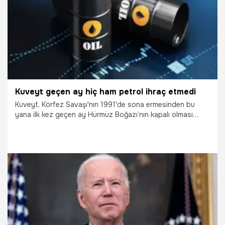
Kuveyt geçen ay hiç ham petrol ihraç etmedi
Kuveyt, Körfez Savaşı'nın 1991'de sona ermesinden bu
yana ilk kez geçen ay Hürmüz Boğazı’nın kapalı olması
nedeniyle hiç ham petrol ihracı yapmadı.
2.05.2026
Dünya