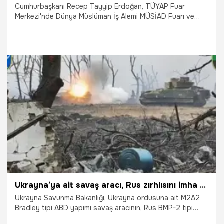
Cumhurbaşkanı Recep Tayyip Erdoğan, TÜYAP Fuar
Merkezi'nde Dünya Müslüman İş Alemi MÜSİAD Fuarı ve
Uluslararası İş Forumu Kongresi'nde önemli açıklamalarda
bulundu.
29.11.2024
Gündem
Ukrayna’ya ait savaş aracı, Rus zırhlısını imha etti
Ukrayna Savunma Bakanlığı, Ukrayna ordusuna ait M2A2
Bradley tipi ABD yapımı savaş aracının, Rus BMP-2 tipi
zırhlı aracını imha ettiği anlara ilişkin görüntüleri paylaştı.