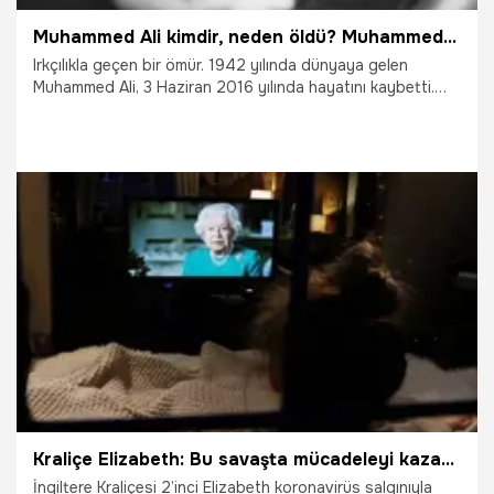
Muhammed Ali kimdir, neden öldü? Muhammed Ali ne zaman Müslüman oldu?
Irkçılıkla geçen bir ömür. 1942 yılında dünyaya gelen
Muhammed Ali, 3 Haziran 2016 yılında hayatını kaybetti.
Muhammed Ali ölümünün 4. Yılında anılıyor. Ömrü boyunca
ırkçılıkla mücadele eden Muhammed Ali’nin ölümünün 4. Yılı
Amerika’daki ırkçılık karşıtı gösterilere denk deldi. Peki,
Muhammed Ali kimdir? Muhammed Ali ne zaman, neden
öldü? Muhammed Ali neden en iyi seçildi, ne zaman
Müslüman oldu?
3.06.2020
Gündem
Kraliçe Elizabeth: Bu savaşta mücadeleyi kazanacağız
İngiltere Kraliçesi 2’inci Elizabeth koronavirüs salgınıyla