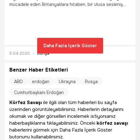
mücadele eden Britanyalılara hitaben, bir ulusa sesleniş
konuşması yaptı. İngiltere Kraliçesi, televizyonlardan
yayınlanan mesajında, bu salgının üstesinden hep birlikte
geleceklerini ancak tahammül edilmesi gereken biraz daha
süre olabileceğini söyledi.
Daha Fazla İçerik Göster
5.04.2020
Dünya
Benzer Haber Etiketleri
ABD
erdoğan
Ukrayna
Rusya
Cumhurbaşkanı Erdoğan
Körfez Savaşı
ile ilgili olan tüm haberleri bu sayfa
üzerinden görüntüleyebilirsiniz. Haberlerin detaylarını
okumak ve diğer görselleri incelemek istiyorsanız
haberbaşlıklarına tıklayabilirsiniz. Önceki
körfez savaşı
haberlerini görmek için Daha Fazla İçerik Göster
butonunu kullanabilirsiniz.