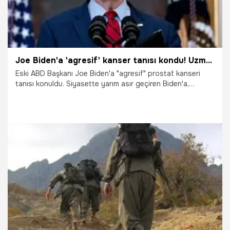
Joe Biden'a 'agresif' kanser tanısı kondu! Uzman isimler arasında büyük tartışma çıktı: Akılalmaz bir durum
Eski ABD Başkanı Joe Biden'a "agresif" prostat kanseri
tanısı konuldu. Siyasette yarım asır geçiren Biden'a,
başkanlık döneminde erken teşhis konulamaması ise
ABD'de tartışmalara neden oldu.
19.05.2025
Dünya