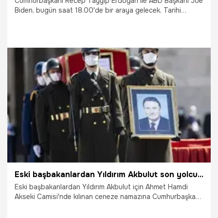
Cumhurbaşkanı Recep Tayyip Erdoğan ile ABD Başkanı Joe
Biden, bugün saat 18.00'de bir araya gelecek. Tarihi
görüşmenin ABD ile Türkiye arasındaki ilişkiler için yeni bir
başlangıç olması umuluyor. Görüşmede S-400, F-35, YPG
ve FETÖ meselelerinin masaya yatırılması bekleniyor.
14.06.2021
Siyaset
Eski başbakanlardan Yıldırım Akbulut son yolculuğuna uğurlandı
Eski başbakanlardan Yıldırım Akbulut için Ahmet Hamdi
Akseki Camisi'nde kılınan ceneze namazına Cumhurbaşkanı
Recep Tayyip Erdoğan da katıldı.