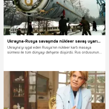
Ukrayna-Rusya savaşında nükleer savaş uyarısı! 'İntihar olur' deyip kritik detayı açıkladı
Ukrayna’yı işgal eden Rusya’nın nükleer kartı masaya
sürmesi ile tüm dünyayı dehşete düşürdü. Rus ordusunun
Zaporijya Nükleer Santrali'ne yönelik saldırısı, nükleer yok
oluş endişelerini tekrar diriltti. Çernobil faciasını akıllara
getiren olayın ardından uzmanlardan nükleer savaş uyarısı
art arda geldi.
6.03.2022
Gündem