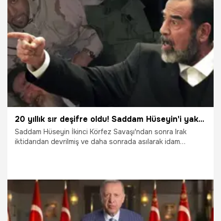
Kasım Süleymani’yi kim öldürdü, Süleymani’nin mezarı
nerede?
3.01.2024
Gündem
20 yıllık sır deşifre oldu! Saddam Hüseyin'i yakalayan ABD'li asker konuştu...
Saddam Hüseyin İkinci Körfez Savaşı'ndan sonra Irak
iktidarıdan devrilmiş ve daha sonrada asılarak idam
edilmişti. Saddam Hüseyin'i saklandığı yerde yakalayan
ABD öncülüğündeki koalisyon güçlerindeki asker
sessizliğini bozdu. ABD'li askerin açıklaması ile 20 yıllık sır
deşifre oldu.
2.01.2023
Dünya