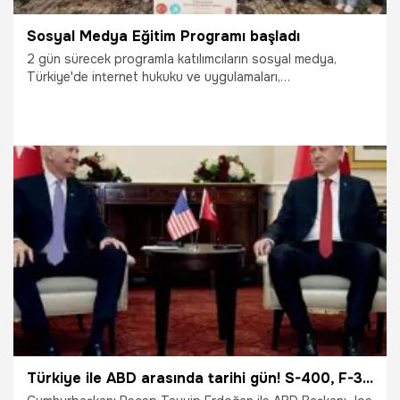
Sosyal Medya Eğitim Programı başladı
2 gün sürecek programla katılımcıların sosyal medya,
Türkiye'de internet hukuku ve uygulamaları,
dezenformasyonla mücadele ve ilgili alanlarda kriz
yönetimi konularında bilgi düzeylerinin artırılması
amaçlanıyor.
30.07.2021
Bilim ve Teknoloji
Türkiye ile ABD arasında tarihi gün! S-400, F-35, FETÖ...