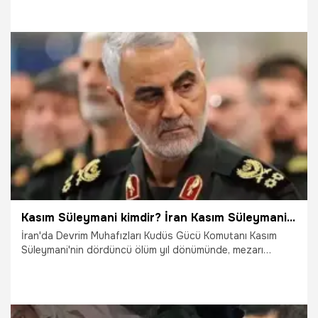
18.01.2024
Dünya
Kasım Süleymani kimdir? İran Kasım Süleymani ne zaman öldü, Süleymani’yi kim öldürdü?
İran'da Devrim Muhafızları Kudüs Gücü Komutanı Kasım
Süleymani'nin dördüncü ölüm yıl dönümünde, mezarı
yakınında düzenlenen tören sırasında art arda iki
patlamanın meydana geldiği bildirildi. Patlamada ölü sayısı
artarken vatandaşlar Kasım Süleymani’nin kim olduğunu
sorguluyor. Peki, Kasım Süleymani kimdir, ne zaman öldü,