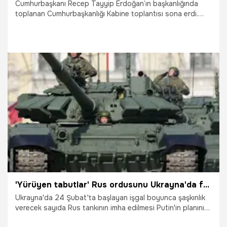
Cumhurbaşkanı Recep Tayyip Erdoğan’ın başkanlığında
toplanan Cumhurbaşkanlığı Kabine toplantısı sona erdi.
Suriyeli sığınmacıların geri dönüşünden, enflasyona kadar
birçok iç ve dış gelişme ele alındı. Kabine toplantısı sonrası
Cumhurbaşkanı Erdoğan alınan kararları açıkladı.
9.05.2022
Gündem
'Yürüyen tabutlar' Rus ordusunu Ukrayna'da felakete sürüklüyor! Rus tanklarındaki ölümcül kusur...
Ukrayna'da 24 Şubat'ta başlayan işgal boyunca şaşkınlık
verecek sayıda Rus tankının imha edilmesi Putin'in planını
zora sokuyor. Uzmanlar bu tankların tasarımında çok ciddi