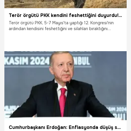
Terör örgütü PKK kendini feshettiğini duyurdu! Silahların nerede, nasıl bırakılacağı belli oldu
Terör örgütü PKK, 5-7 Mayıs'ta yaptığı 12. Kongresi'nin
ardından kendisini feshettiğini ve silahları bıraktığını
açıkladı. Sürecin nasıl ilerleyeceği, silahların nerelerde hangi
koşullarda teslim edileceği belli oldu.
12.05.2025
Gündem
Cumhurbaşkanı Erdoğan: Enflasyonda düşüş sürecek