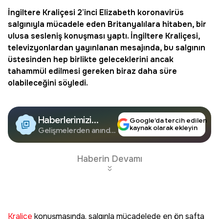
İngiltere
Kraliçesi 2’inci Elizabeth
koronavirüs
salgınıyla mücadele eden Britanyalılara hitaben, bir
ulusa sesleniş konuşması yaptı. İngiltere Kraliçesi,
televizyonlardan yayınlanan mesajında, bu salgının
üstesinden hep birlikte geleceklerini ancak
tahammül edilmesi gereken biraz daha süre
olabileceğini söyledi.
Haberlerimizi
Google’da tercih edilen
kaynak olarak ekleyin
Google'da Takip
Gelişmelerden anında
haberdar olun.
Edin
Haberin Devamı
Kraliçe
konuşmasında, salgınla mücadelede en ön safta