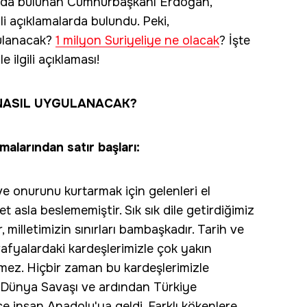
alarda bulunan Cumhurbaşkanı Erdoğan,
gili açıklamalarda bulundu. Peki,
ulanacak?
1 milyon Suriyeliye ne olacak
? İşte
 ilgili açıklaması!
 NASIL UYGULANACAK?
alarından satır başları:
e onurunu kurtarmak için gelenleri el
asla beslememiştir. Sık sık dile getirdiğimiz
r, milletimizin sınırları bambaşkadır. Tarih ve
rafyalardaki kardeşlerimizle çok yakın
mez. Hiçbir zaman bu kardeşlerimizle
. Dünya Savaşı ve ardından Türkiye
e insan Anadolu'ya geldi. Farklı kökenlere