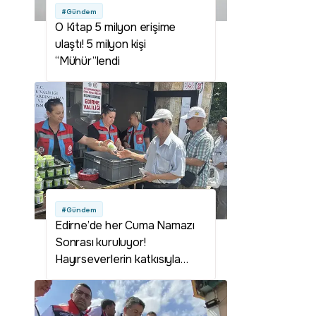
#Gündem
O Kitap 5 milyon erişime
ulaştı! 5 milyon kişi
“Mühür”lendi
#Gündem
Edirne’de her Cuma Namazı
Sonrası kuruluyor!
Hayırseverlerin katkısıyla
dayanışma ruhu yaşatılışıyor