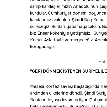
sahip kardeşlerimizin Anadolu'nun çeşit
kurdular. Cumhuriyet dönemi boyunca 
kapılarımız açık oldu. Şimdi Bay Kemal 
süreceğiz. Bunları yapamayacaksın. Bu
biz Ensar kökeniyle yetişmişiz. Suriyel
Kemal. Asla taviz vermeyeceğiz. Ancak 
koruyacağız.
Hab
"GERİ DÖNMEK İSTEYEN SURİYELİLE
Mesela Körfez savaşı başladığında Irak
ardından ülkelerine döndü. Şimdi Suriy
Bunların inşası devam ediyor. Çatışma
hala sağlanamadığı Suriye'nin istikrarı