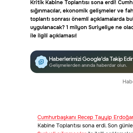
Kritik Kabine Toplantısı sona erdi!
Cumhu
sığınmacılar
, ekonomik gelişmeler ve fahi
toplantı sonrası önemli açıklamalarda bu
uygulanacak?
1 milyon Suriyeliye ne ola
ile ilgili açıklaması!
Haberlerimizi Google'da Takip Edi
Gelişmelerden anında haberdar olun.
Hab
Cumhurbaşkanı Recep Tayyip Erdoğa
Kabine Toplantısı sona erdi. Son günle