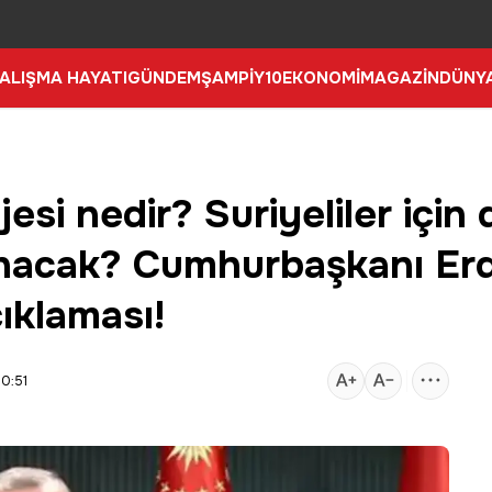
ALIŞMA HAYATI
GÜNDEM
ŞAMPİY10
EKONOMİ
MAGAZİN
DÜNY
jesi nedir? Suriyeliler için
lanacak? Cumhurbaşkanı Er
açıklaması!
0:51