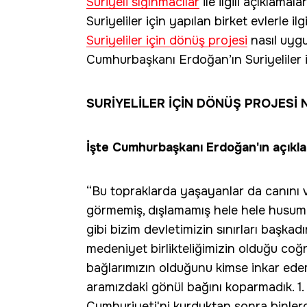
Suriyeli sığınmacılar
ile ilgili açıklam
Suriyeliler için yapılan birket evlerle il
Suriyeliler için dönüş projesi
nasıl uyg
Cumhurbaşkanı Erdoğan’ın Suriyeliler ile
SURİYELİLER İÇİN DÖNÜŞ PROJESİ
İşte Cumhurbaşkanı Erdoğan'ın açıklam
“Bu topraklarda yaşayanlar da canını v
görmemiş, dışlamamış hele hele husumet 
gibi bizim devletimizin sınırları başkadı
medeniyet birlikteliğimizin olduğu coğ
bağlarımızın olduğunu kimse inkar ede
aramızdaki gönül bağını koparmadık. 1
Cumhuriyeti'ni kurduktan sonra binlerc