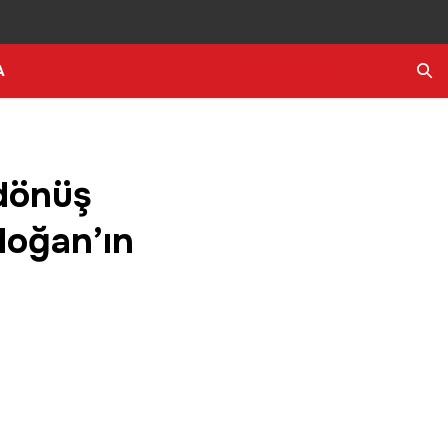
A
Ara
 dönüş
doğan’ın