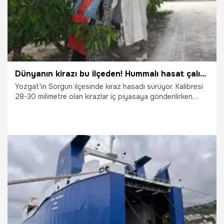
Dünyanın kirazı bu ilçeden! Hummalı hasat çalışması sürüyor
Yozgat'ın Sorgun ilçesinde kiraz hasadı sürüyor. Kalibresi
28-30 milimetre olan kirazlar iç piyasaya gönderilirken
Japonya, Rusya, Gürcistan ve Hollanda gibi ülkelere de
ihraç ediliyor.
14.07.2026
Gündem