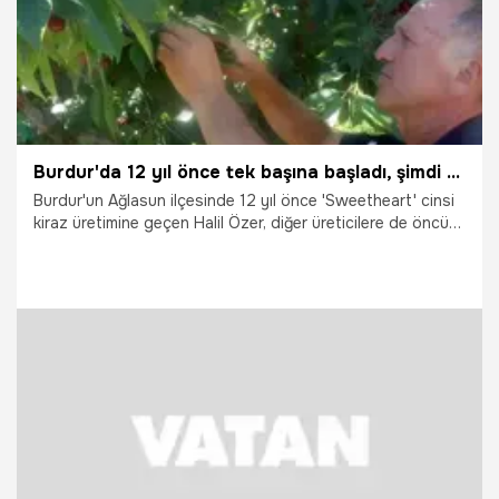
Burdur'da 12 yıl önce tek başına başladı, şimdi tüm köye yayıldı! Ağlasu'dan Irak ve Rusya'ya satılıyor
Burdur'un Ağlasun ilçesinde 12 yıl önce 'Sweetheart' cinsi
kiraz üretimine geçen Halil Özer, diğer üreticilere de öncü
oldu. 16 dönüm arazisine 350 ağaç diken Özer, bunun
ardından köydeki 'Sweetheart' cinsi kiraz üretiminin
yaygınlaştığını söyledi.
27.07.2026
Gündem