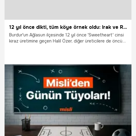
12 yıl önce dikti, tüm köye örnek oldu: Irak ve Rusya'ya ihraç ediyorlar
Burdur'un Ağlasun ilçesinde 12 yıl önce 'Sweetheart' cinsi
kiraz üretimine geçen Halil Özer, diğer üreticilere de öncü
oldu. 16 dönüm arazisine 350 ağaç diken Özer, bunun
ardından köydeki 'Sweetheart' cinsi kiraz üretiminin
yaygınlaştığını söyledi.
27.07.2026
Vatan TV