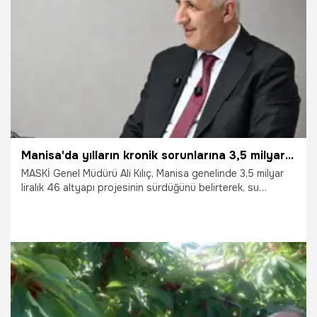
yönetimi, Romulo, Emerson ve Olaitan'dan adeta servet
elde etti.
29.07.2026
İzmir
Manisa'da yılların kronik sorunlarına 3,5 milyar TL'lik neşter!
MASKİ Genel Müdürü Ali Kılıç, Manisa genelinde 3,5 milyar
liralık 46 altyapı projesinin sürdüğünü belirterek, su
kesintilerinin nedenlerinden sosyal projelere kadar birçok
konuda önemli açıklamalarda bulundu. Kılıç, "Günü kurtaran
değil, Manisa'nın geleceğini güvence altına alan yatırımlar
yapıyoruz." dedi.
27.07.2026
Ekonomi