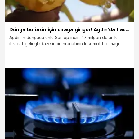
Dünya bu ürün için sıraya giriyor! Aydın'da hasat başladı, hedef rekor ihracat
Aydın'ın dünyaca ünlü Sarılop inciri, 17 milyon dolarlık
ihracat geliriyle taze incir ihracatının lokomotifi olmayı
sürdürüyor. Almanya, Rusya ve Avusturya başta olmak
üzere birçok ülkeye gönderilen Sarılop incirinde, yeni
sezonda yüksek rekolte ve rekor ihracat beklentisi
üreticinin yüzünü güldürüyor.
5.08.2026
Gündem