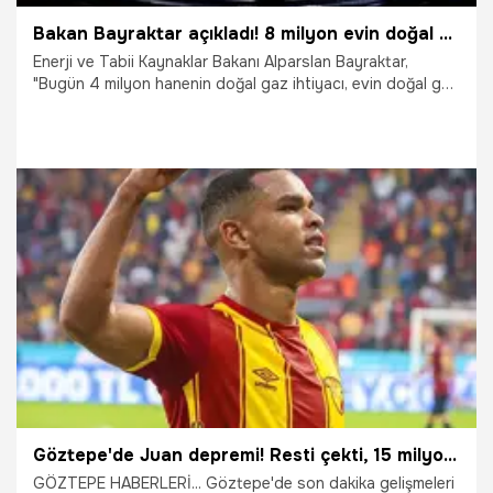
Bakan Bayraktar açıkladı! 8 milyon evin doğal gaz ihtiyacı Sakarya Gaz sahasından karşılanacak
Enerji ve Tabii Kaynaklar Bakanı Alparslan Bayraktar,
"Bugün 4 milyon hanenin doğal gaz ihtiyacı, evin doğal gaz
ihtiyacı şu anda Sakarya Gaz Sahasından geliyor. Şimdi
hedefimiz ikinci fazda bu senenin sonunda bu rakamı 8
milyona çıkarmak" dedi.
4.08.2026
Ekonomi
Göztepe'de Juan depremi! Resti çekti, 15 milyon Euro yalan oldu
GÖZTEPE HABERLERİ... Göztepe'de son dakika gelişmeleri