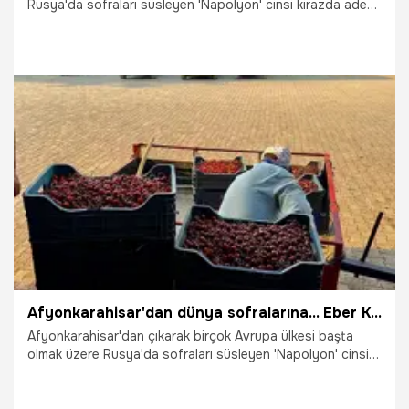
Rusya'da sofraları süsleyen 'Napolyon' cinsi kirazda adeta
bereket yaşanırken, bölgedeki kiraz alım noktalarında
yoğunluk yaşanıyor.
20.07.2026
Afyonkarahisar
Afyonkarahisar'dan dünya sofralarına... Eber Köyü'nde hasat zamanı
Afyonkarahisar'dan çıkarak birçok Avrupa ülkesi başta
olmak üzere Rusya'da sofraları süsleyen 'Napolyon' cinsi
kirazda adeta bereket yaşanırken, bölgedeki kiraz alım
noktalarında yoğunluk yaşanıyor.