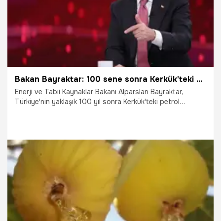
Bakan Bayraktar: 100 sene sonra Kerkük'teki petrol sahalarına ortak oluyoruz
Enerji ve Tabii Kaynaklar Bakanı Alparslan Bayraktar,
Türkiye'nin yaklaşık 100 yıl sonra Kerkük'teki petrol
sahalarına ortak olduğunu belirterek, bölgede yaklaşık 3
milyar varillik rezerv bulunduğunu ve bunun bugünkü
değerinin 250 milyar dolara ulaştığını açıkladı.
5.08.2026
Ekonomi