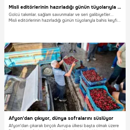
Misli editörlerinin hazırladığı günün tüyolarıyla bahis keyfi zirveye çıkıyor. Karşılaşmaların heyecanı Misli’de yaşanıyor... İşte Misli’den Günün Tüyoları!
Golcü takımlar, sağlam savunmalar ve seri galibiyetler…
Misli editörlerinin hazırladığı günün tüyolarıyla bahis keyfi
zirveye çıkıyor. Karşılaşmaların heyecanı Misli’de yaşanıyor!
24.07.2026
İddaa
Afyon'dan çıkıyor, dünya sofralarını süslüyor
Afyon'dan çıkarak birçok Avrupa ülkesi başta olmak üzere