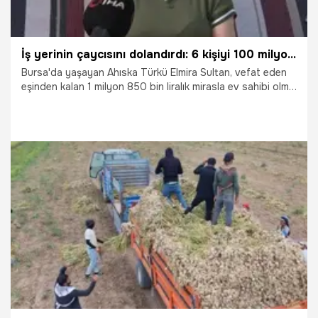
İş yerinin çaycısını dolandırdı: 6 kişiyi 100 milyon TL dolandırıp yurt dışına kaçtı
Bursa'da yaşayan Ahıska Türkü Elmira Sultan, vefat eden
eşinden kalan 1 milyon 850 bin liralık mirasla ev sahibi olma
hayali kurarken çalıştığı şirkette müdürlük yapan M.G.'ye
güvendi. Arsa yatırımı vaadiyle parasını teslim ettiğini
belirten Sultan, daha sonra kredi çekmek zorunda kaldığını,
aylarca tapu beklediğini ve tüm birikimini kaybettiğini
söyledi. M.G. hakkında dolandırıcılık suçlamasıyla dava
açılırken, Sultan yaşadığı mağduriyetin giderilmesini istedi.
30.06.2026
Bursa