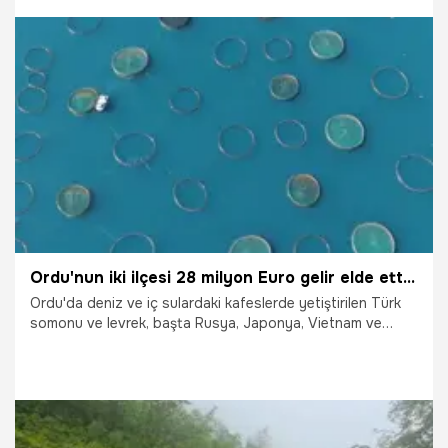
20.07.2026
Afyonkarahisar
Ordu'nun iki ilçesi 28 milyon Euro gelir elde etti: Vietnam'a bile gönderiliyor
Ordu'da deniz ve iç sulardaki kafeslerde yetiştirilen Türk
somonu ve levrek, başta Rusya, Japonya, Vietnam ve
Avrupa Birliği ülkeleri olmak üzere birçok ülkeye ihraç
edilirken, yetiştiricilik faaliyetlerinden 2025 yılında yaklaşık
28 milyon euroluk döviz geliri elde edildi.