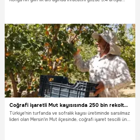
tamamladığını belirterek, "Sanayicilerimizin üretim ve
ihracattaki kararlılığı sayesinde yılın ilk yarısında ihracatta
yeni bir rekor kırmayı başardık" dedi.
3.07.2026
Konya
Coğrafi işaretli Mut kayısısında 250 bin rekolte sevinci! Bahçesi olanlar paraya para demiyor! Rusya ve Almanya sıraya girdi!
Türkiye'nin turfanda ve sofralık kayısı üretiminde sarsılmaz
lideri olan Mersin'in Mut ilçesinde, coğrafi işaret tescilli ünlü
"Mut Kayısısı" için hasat mesaisinde tarihi zirve yakalandı.
Hava şartlarının üretim açısından milimetrik olarak elverişli
gitmesiyle birlikte, bu yıl ilçede tam 250 bin tonluk sismik