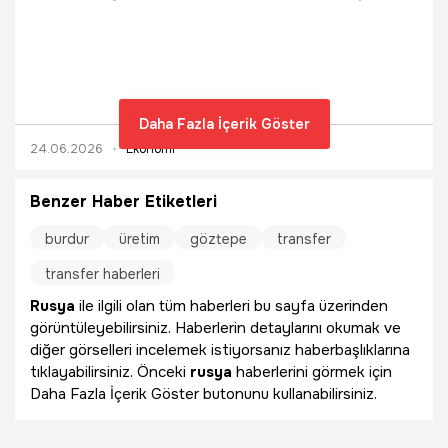
giren üreticiler, ürünleri iç ve dış pazara göndermek için
yoğun mesai harcıyor.
Daha Fazla İçerik Göster
24.06.2026
Ekonomi
Benzer Haber Etiketleri
burdur
üretim
göztepe
transfer
transfer haberleri
Rusya
ile ilgili olan tüm haberleri bu sayfa üzerinden
görüntüleyebilirsiniz. Haberlerin detaylarını okumak ve
diğer görselleri incelemek istiyorsanız haberbaşlıklarına
tıklayabilirsiniz. Önceki
rusya
haberlerini görmek için
Daha Fazla İçerik Göster butonunu kullanabilirsiniz.