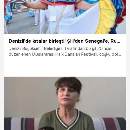
Denizli’de kıtalar birleşti! Şili'den Senegal'e, Rusya'dan Meksika'ya... Tam 20 ülke buluştu! 5 Temmuz’a kadar sürecek…
Denizli Büyükşehir Belediyesi tarafından bu yıl 20’ncisi
düzenlenen Uluslararası Halk Dansları Festivali, coşku dolu
kortej yürüyüşünün ardından Delikliçınar Meydanı’ndaki ilk
gün gösterileriyle kapılarını açtı. 5 Temmuz’a kadar
sürecek organizasyonda, 20 farklı ülkeden gelen yüzlerce
sanatçı Denizli merkez ve ilçelerde kültürel bir şölen
sunacak.
30.06.2026
Denizli