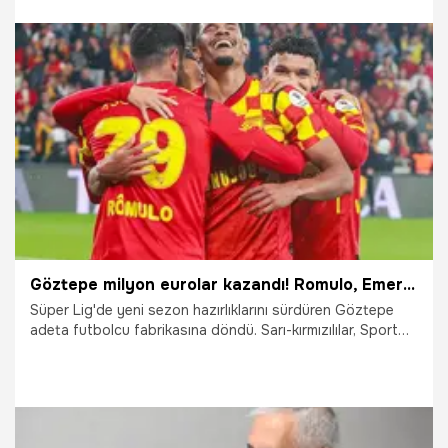
karşılaşmalara ve hazırlık maçına yer veren Misli Üyesi,
toplamda 405.76 oranı tutturmuş oldu.
3.08.2026
Şampiy10
Göztepe milyon eurolar kazandı! Romulo, Emersonn, Olaitan derken son bomba patladı
Süper Lig'de yeni sezon hazırlıklarını sürdüren Göztepe
adeta futbolcu fabrikasına döndü. Sarı-kırmızılılar, Sport
Republic şirketinin yönetiminde son 1 senede vitrine
çıkardığı oyunculardan milyon eurolar kazanarak kasasını
doldurdu. Son olarak Brezilyalı golcüsü Juan Silva'yı
Rusya'nın köklü kulüplerinden CSKA Moskova'ya 15 milyon
euro + bonuslar karşılığında satmaya hazırlanan Göztepe