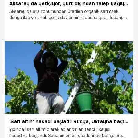
Aksaray'da yetişiyor, yurt dışından talep yağıyor! İspanya ve Rusya peşine düştü: Üretim ikiye katlandı
Aksaray’da ata tohumundan üretilen organik sarımsak,
dünya ilaç ve antibiyotik devlerinin radarına girdi. İspanya
ve Rusya'daki fabrikaların satın almak için sıraya girdiği ve
yoğun yağışlar sayesinde bu yıl üretimi ikiye katlanan ürün,
bölge tarımına büyük değer kattı.
27.06.2026
Gündem
'Sarı altın' hasadı başladı! Rusya, Ukrayna başta olmak üzere dünyanın dört bir yanına gönderiliyor, kilogram fiyatı belli oldu
Iğdır'da "sarı altın" olarak adlandırılan tescilli kayısı
hasadına başlandı. Sabahın erken saatlerinde bahçelere