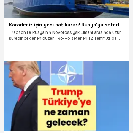
Karadeniz için yeni hat kararı! Rusya'ya seferler yarın başlıyor
Trabzon ile Rusya’nın Novorossiysk Limanı arasında uzun
süredir beklenen düzenli Ro-Ro seferleri 12 Temmuz’da
başlıyor. 49 TIR ve 30 binek araç kapasiteli "Şampiyon
Trabzonspor" feribotuyla gerçekleştirilecek seferlerin,
Türkiye ile Rusya arasındaki ticaret ve lojistik faaliyetlerine
yeni ivme kazandırması hedefleniyor.
11.07.2026
Gündem