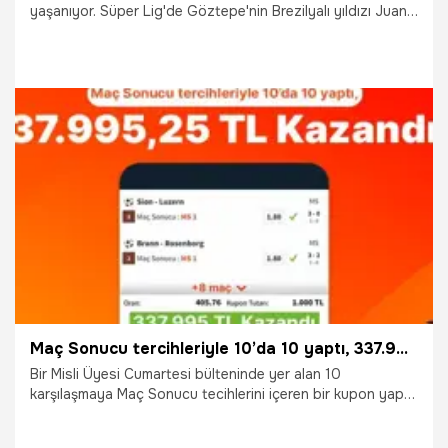
yaşanıyor. Süper Lig'de Göztepe'nin Brezilyalı yıldızı Juan,
Rusya temsilcisi CSKA Moskova'nın kapısından döndü.
4.08.2026
İzmir
Maç Sonucu tercihleriyle 10’da 10 yaptı, 337.995,25 TL Kazandı…
Bir Misli Üyesi Cumartesi bülteninde yer alan 10
karşılaşmaya Maç Sonucu tecihlerini içeren bir kupon yaptı.
Kuponunda Avusturya, Finlandiya, Norveç, İsveç,
Danimarka, İsviçre, Rusya, Romanya liglerinden