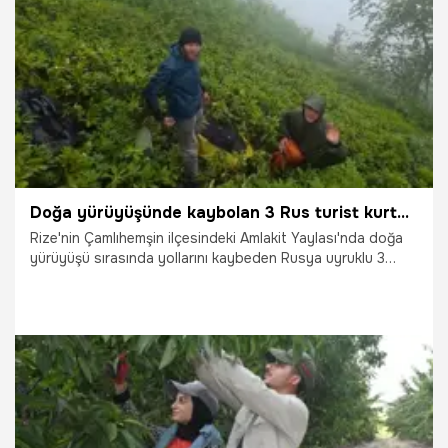
18.07.2026
Gündem
Doğa yürüyüşünde kaybolan 3 Rus turist kurtarıldı
Rize'nin Çamlıhemşin ilçesindeki Amlakit Yaylası'nda doğa
yürüyüşü sırasında yollarını kaybeden Rusya uyruklu 3
turist, bölgeye sevk edilen ekipler tarafından 10 saatte
kurtarıldı. O anlar ekiplerin kamerasına yansıdı.
15.07.2026
Gündem