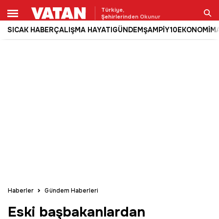
Türkiye,
Şehirlerinden Okunur
SICAK HABER
ÇALIŞMA HAYATI
GÜNDEM
ŞAMPİY10
EKONOMİ
M
Ara
Haberler
Gündem Haberleri
Eski başbakanlardan