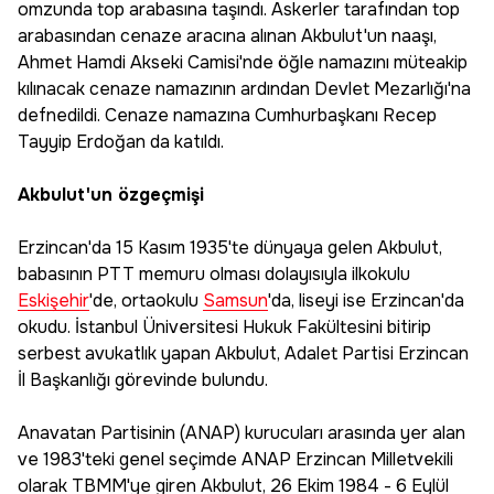
omzunda top arabasına taşındı. Askerler tarafından top
arabasından cenaze aracına alınan Akbulut'un naaşı,
Ahmet Hamdi Akseki Camisi'nde öğle namazını müteakip
kılınacak cenaze namazının ardından Devlet Mezarlığı'na
defnedildi. Cenaze namazına Cumhurbaşkanı Recep
Tayyip Erdoğan da katıldı.
Akbulut'un özgeçmişi
Erzincan'da 15 Kasım 1935'te dünyaya gelen Akbulut,
babasının PTT memuru olması dolayısıyla ilkokulu
Eskişehir
'de, ortaokulu
Samsun
'da, liseyi ise Erzincan'da
okudu. İstanbul Üniversitesi Hukuk Fakültesini bitirip
serbest avukatlık yapan Akbulut, Adalet Partisi Erzincan
İl Başkanlığı görevinde bulundu.
Anavatan Partisinin (ANAP) kurucuları arasında yer alan
ve 1983'teki genel seçimde ANAP Erzincan Milletvekili
olarak TBMM'ye giren Akbulut, 26 Ekim 1984 - 6 Eylül