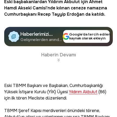
Eski başbakanlardan
Yıldırım Akbulut
için Ahmet
Hamdi Akseki Camisi'nde kılınan ceneze namazına
Cumhurbaşkanı Recep Tayyip Erdoğan da katıldı.
Haberlerimizi
Google’da tercih edilen
kaynak olarak ekleyin
Google'da Takip
Gelişmelerden anında
haberdar olun.
Edin
Haberin Devamı
Eski TBMM Başkanı ve Başbakan, Cumhurbaşkanlığı
Yüksek İstişare Kurulu (YİK) Üyesi
Yıldırım Akbulut
(86)
için ilk tören Mecliste düzenlendi.
TBMM Şeref Kapısı merdivenleri önündeki törene,
Akbulut'un ailesi ve yakınlarının yanı sıra TBMM Başkanı