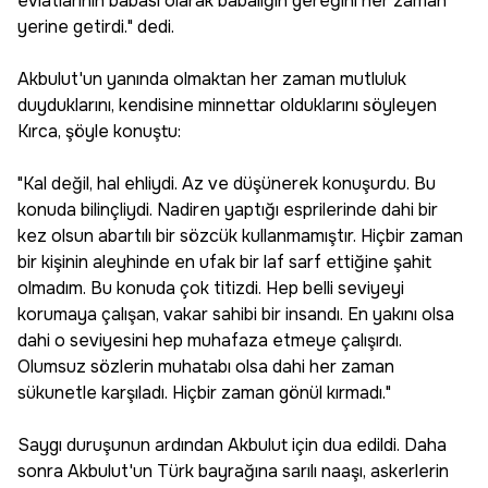
evlatlarının babası olarak babalığın gereğini her zaman
yerine getirdi." dedi.
Akbulut'un yanında olmaktan her zaman mutluluk
duyduklarını, kendisine minnettar olduklarını söyleyen
Kırca, şöyle konuştu:
"Kal değil, hal ehliydi. Az ve düşünerek konuşurdu. Bu
konuda bilinçliydi. Nadiren yaptığı esprilerinde dahi bir
kez olsun abartılı bir sözcük kullanmamıştır. Hiçbir zaman
bir kişinin aleyhinde en ufak bir laf sarf ettiğine şahit
olmadım. Bu konuda çok titizdi. Hep belli seviyeyi
korumaya çalışan, vakar sahibi bir insandı. En yakını olsa
dahi o seviyesini hep muhafaza etmeye çalışırdı.
Olumsuz sözlerin muhatabı olsa dahi her zaman
sükunetle karşıladı. Hiçbir zaman gönül kırmadı."
Saygı duruşunun ardından Akbulut için dua edildi. Daha
sonra Akbulut'un Türk bayrağına sarılı naaşı, askerlerin