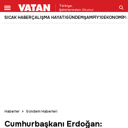
Türkiye,
Şehirlerinden Okunur
SICAK HABER
ÇALIŞMA HAYATI
GÜNDEM
ŞAMPİY10
EKONOMİ
M
Ara
Haberler
Gündem Haberleri
Cumhurbaşkanı Erdoğan: