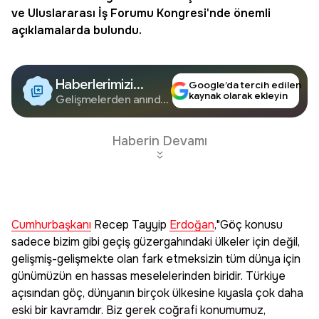
ve Uluslararası İş Forumu Kongresi'nde önemli
açıklamalarda bulundu.
Haberlerimizi
Google’da tercih edilen
kaynak olarak ekleyin
Google'da Takip
Gelişmelerden anında
haberdar olun.
Edin
Haberin Devamı
Cumhurbaşkanı
Recep Tayyip
Erdoğan
,"Göç konusu
sadece bizim gibi geçiş güzergahındaki ülkeler için değil,
gelişmiş-gelişmekte olan fark etmeksizin tüm dünya için
günümüzün en hassas meselelerinden biridir. Türkiye
açısından göç, dünyanın birçok ülkesine kıyasla çok daha
eski bir kavramdır. Biz gerek coğrafi konumumuz,