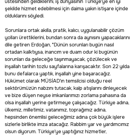
üstesinden geldiklerini, iş dünyasının Türkiye'ye en iyi
şekilde hizmet edebilmesi için daima yakın istişare içinde
olduklarını söyledi.
Sorunlara ortak akılla, pratik, kalıcı, uygulanabilir çözüm
yolları ürettiklerini, bundan sonra da aynısını yapacaklarını
dile getiren Erdoğan, "Dünün sorunları bugün nasıl
ortadan kalktıysa, inancım ve duam odur ki bugünün
sorunları da geleceğe taşınmayacak, çözülecek ve
inşallah tarihin tozlu sayfalarına karışacaktır. Son 22 yılda
bunu defalarca yaptık, inşallah yine başaracağız.
Hükümet olarak MÜSİAD'ın temsilcisi olduğu reel
sektörümüzün nabzını tutacak, kalp atışlarını dinleyecek
ve bize düşen neyse imkanlarımızı zorlama pahasına da
olsa inşallah yerine getirmeye çalışacağız. Türkiye adına,
ülkemiz, milletimiz, vatanımız, toprağımız adına,
hepsinden önemlisi geleceğimiz adına çok büyük işlere
sizlerle birlikte imza atacağız. Rabbim yar ve yardımcımız
olsun diyorum. Türkiye'ye yaptığınız hizmetler,