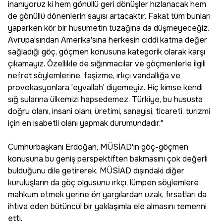
inanıyoruz ki hem gönüllü geri dönüşler hızlanacak hem
de gönüllü dönenlerin sayısı artacaktır. Fakat tüm bunları
yaparken kör bir husumetin tuzağına da düşmeyeceğiz.
Avrupa'sından Amerika'sına herkesin ciddi katma değer
sağladığı göç, göçmen konusuna kategorik olarak karşı
çıkamayız. Özellikle de sığınmacılar ve göçmenlerle ilgili
nefret söylemlerine, faşizme, ırkçı vandallığa ve
provokasyonlara 'eyvallah' diyemeyiz. Hiç kimse kendi
sığ sularına ülkemizi hapsedemez. Türkiye, bu hususta
doğru olanı, insani olanı, üretimi, sanayisi, ticareti, turizmi
için en isabetli olanı yapmak durumundadır."
Cumhurbaşkanı Erdoğan, MÜSİAD'ın göç-göçmen
konusuna bu geniş perspektiften bakmasını çok değerli
bulduğunu dile getirerek, MÜSİAD dışındaki diğer
kuruluşların da göç olgusunu ırkçı, lümpen söylemlere
mahkum etmek yerine ön yargılardan uzak, fırsatları da
ihtiva eden bütüncül bir yaklaşımla ele almasını temenni
etti.