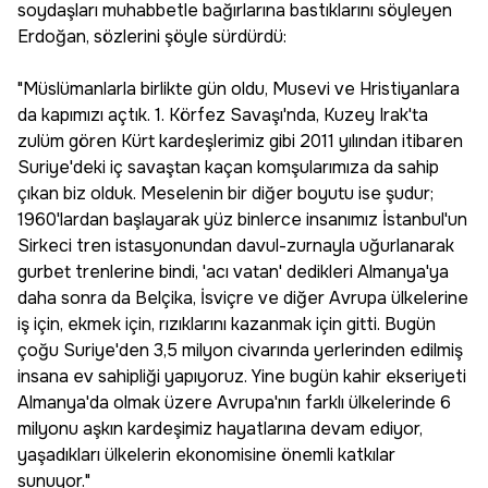
soydaşları muhabbetle bağırlarına bastıklarını söyleyen
Erdoğan, sözlerini şöyle sürdürdü:
"Müslümanlarla birlikte gün oldu, Musevi ve Hristiyanlara
da kapımızı açtık. 1. Körfez Savaşı'nda, Kuzey Irak'ta
zulüm gören Kürt kardeşlerimiz gibi 2011 yılından itibaren
Suriye'deki iç savaştan kaçan komşularımıza da sahip
çıkan biz olduk. Meselenin bir diğer boyutu ise şudur;
1960'lardan başlayarak yüz binlerce insanımız İstanbul'un
Sirkeci tren istasyonundan davul-zurnayla uğurlanarak
gurbet trenlerine bindi, 'acı vatan' dedikleri Almanya'ya
daha sonra da Belçika, İsviçre ve diğer Avrupa ülkelerine
iş için, ekmek için, rızıklarını kazanmak için gitti. Bugün
çoğu Suriye'den 3,5 milyon civarında yerlerinden edilmiş
insana ev sahipliği yapıyoruz. Yine bugün kahir ekseriyeti
Almanya'da olmak üzere Avrupa'nın farklı ülkelerinde 6
milyonu aşkın kardeşimiz hayatlarına devam ediyor,
yaşadıkları ülkelerin ekonomisine önemli katkılar
sunuyor."