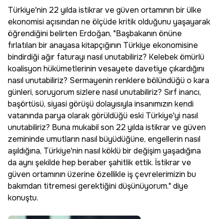
Türkiye'nin 22 yılda istikrar ve güven ortamının bir ülke
ekonomisi açısından ne ölçüde kritik olduğunu yaşayarak
öğrendiğini belirten Erdoğan, "Başbakanın önüne
fırlatılan bir anayasa kitapçığının Türkiye ekonomisine
bindirdiği ağır faturayı nasıl unutabiliriz? Kelebek ömürlü
koalisyon hükümetlerinin vesayete davetiye çıkardığını
nasıl unutabiliriz? Sermayenin renklere bölündüğü o kara
günleri, soruyorum sizlere nasıl unutabiliriz? Sırf inancı,
başörtüsü, siyasi görüşü dolayısıyla insanımızın kendi
vatanında parya olarak görüldüğü eski Türkiye'yi nasıl
unutabiliriz? Buna mukabil son 22 yılda istikrar ve güven
zemininde umutların nasıl büyüdüğüne, engellerin nasıl
aşıldığına, Türkiye'nin nasıl köklü bir değişim yaşadığına
da aynı şekilde hep beraber şahitlik ettik. İstikrar ve
güven ortamının üzerine özellikle iş çevrelerimizin bu
bakımdan titremesi gerektiğini düşünüyorum." diye
konuştu.