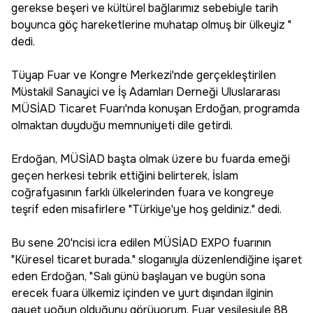
gerekse beşeri ve kültürel bağlarımız sebebiyle tarih
boyunca göç hareketlerine muhatap olmuş bir ülkeyiz "
dedi.
Tüyap Fuar ve Kongre Merkezi'nde gerçekleştirilen
Müstakil Sanayici ve İş Adamları Derneği Uluslararası
MÜSİAD Ticaret Fuarı'nda konuşan Erdoğan, programda
olmaktan duyduğu memnuniyeti dile getirdi.
Erdoğan, MÜSİAD başta olmak üzere bu fuarda emeği
geçen herkesi tebrik ettiğini belirterek, İslam
coğrafyasının farklı ülkelerinden fuara ve kongreye
teşrif eden misafirlere "Türkiye'ye hoş geldiniz." dedi.
Bu sene 20'ncisi icra edilen MÜSİAD EXPO fuarının
"Küresel ticaret burada." sloganıyla düzenlendiğine işaret
eden Erdoğan, "Salı günü başlayan ve bugün sona
erecek fuara ülkemiz içinden ve yurt dışından ilginin
gayet yoğun olduğunu görüyorum. Fuar vesilesiyle 88