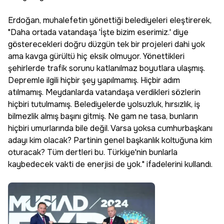
Erdoğan, muhalefetin yönettiği belediyeleri eleştirerek,
"Daha ortada vatandaşa 'İşte bizim eserimiz.' diye
gösterecekleri doğru düzgün tek bir projeleri dahi yok
ama kavga gürültü hiç eksik olmuyor. Yönettikleri
şehirlerde trafik sorunu katlanılmaz boyutlara ulaşmış.
Depremle ilgili hiçbir şey yapılmamış. Hiçbir adım
atılmamış. Meydanlarda vatandaşa verdikleri sözlerin
hiçbiri tutulmamış. Belediyelerde yolsuzluk, hırsızlık, iş
bilmezlik almış başını gitmiş. Ne gam ne tasa, bunların
hiçbiri umurlarında bile değil. Varsa yoksa cumhurbaşkanı
adayı kim olacak? Partinin genel başkanlık koltuğuna kim
oturacak? Tüm dertleri bu. Türkiye'nin bunlarla
kaybedecek vakti de enerjisi de yok." ifadelerini kullandı.