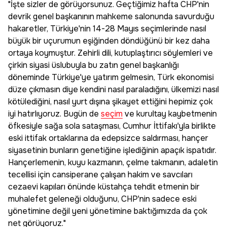
"İşte sizler de görüyorsunuz. Geçtiğimiz hafta CHP'nin
devrik genel başkanının mahkeme salonunda savurduğu
hakaretler, Türkiye'nin 14-28 Mayıs seçimlerinde nasıl
büyük bir uçurumun eşiğinden döndüğünü bir kez daha
ortaya koymuştur. Zehirli dili, kutuplaştırıcı söylemleri ve
çirkin siyasi üslubuyla bu zatın genel başkanlığı
döneminde Türkiye'ye yatırım gelmesin, Türk ekonomisi
düze çıkmasın diye kendini nasıl paraladığını, ülkemizi nasıl
kötülediğini, nasıl yurt dışına şikayet ettiğini hepimiz çok
iyi hatırlıyoruz. Bugün de
seçim
ve kurultay kaybetmenin
öfkesiyle sağa sola sataşması, Cumhur İttifakı'yla birlikte
eski ittifak ortaklarına da edepsizce saldırması, hançer
siyasetinin bunların genetiğine işlediğinin apaçık ispatıdır.
Hançerlemenin, kuyu kazmanın, çelme takmanın, adaletin
tecellisi için cansiperane çalışan hakim ve savcıları
cezaevi kapıları önünde küstahça tehdit etmenin bir
muhalefet geleneği olduğunu, CHP'nin sadece eski
yönetimine değil yeni yönetimine baktığımızda da çok
net görüyoruz."