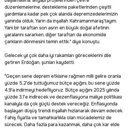
başlamasına, altyapı projelerinden çevre
düzenlemelerine, destekleme paketlerinden çeşitli
yardımlara kadar pek çok alanda depremzedelerimizin
yanında olduk. Yarın da inşallah Kahramanmaraş'tayım.
Yani bir taraftan son asrın en büyük doğal afetinin
yaralarını sararken, diğer taraftan da ekonomide
çarkların dönmesini temin ettik." diye konuştu.
Gelecek yıl çok daha iyi rakamları göreceklerini dile
getiren Erdoğan, şunları kaydetti:
"Geçen sene deprem etkisine rağmen milli gelire oranla
yüzde 5,2'de tuttuğumuz bütçe açığını, bu sene yüzde
4,9'a indirmeyi hedefliyoruz. Bütçe açığını 2025 yılında
yüzde 3,1'e indirecek ve dezenflasyona maliye politikası
kanalıyla da çok güçlü destek vereceğiz. Enflasyonda
başlayan düşüş trendi inşallah hızlanarak devam edecek.
Fahiş fiyatla ve tamahkarlıkla olan mücadelemiz de
sürecek. Daha fazla para kazanmak, daha çok kar elde