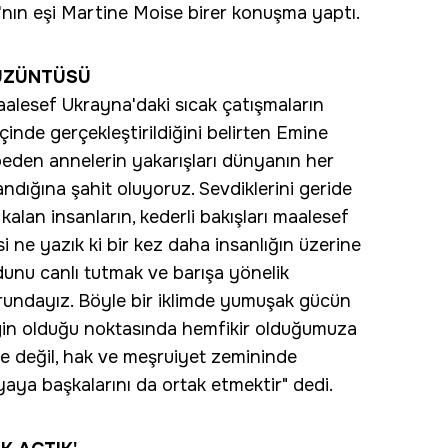
'nın eşi Martine Moise birer konuşma yaptı.
 ÜZÜNTÜSÜ
maalesef Ukrayna'daki sıcak çatışmaların
inde gerçekleştirildiğini belirten Emine
beden annelerin yakarışları dünyanın her
andığına şahit oluyoruz. Sevdiklerini geride
alan insanların, kederli bakışları maalesef
si ne yazık ki bir kez daha insanlığın üzerine
unu canlı tutmak ve barışa yönelik
orundayız. Böyle bir iklimde yumuşak gücün
rgin olduğu noktasında hemfikir olduğumuza
e değil, hak ve meşruiyet zemininde
aya başkalarını da ortak etmektir" dedi.