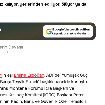
 kalıyor, yerlerinden ediliyor, ölüyor ya da
n
Google’da tercih edilen
kaynak olarak ekleyin
erin Devamı
n
'ın eşi
Emine Erdoğan
, ADFde 'Yumuşak Güç
arışı Teşvik Etmek' başlıklı panelde konuştu.
Crans Montana Forumu İcra Başkanı ve
rası Kızılhaç Komitesi (ICRC) Başkanı Peter
nının Kadın, Barış ve Güvenlik Özel Temsilcisi