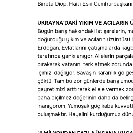
Bineta Diop, Haiti Eski Cumhurbaşkanı
UKRAYNA'DAKİ YIKIM VE ACILARIN
Bugün barış hakkındaki istişarelerin, 
doğurduğu yıkım ve acıların üzüntüsü iç
Erdoğan, Evlatlarını çatışmalarda kay
tarafında yankılanıyor. Ailelerin parçal
bırakarak vatanını terk etmek zorunda k
içimizi dağlıyor. Savaşın karanlık gölge
çöktü. Tam bu zor günlerde barış umud
gayretimizi arttırarak el ele vermek z
paha biçilmez değerinin daha da beli
inanıyorum. Yumuşak güç kaba kuvvetl
buluşmaktır. Hayalini kurduğumuz düny