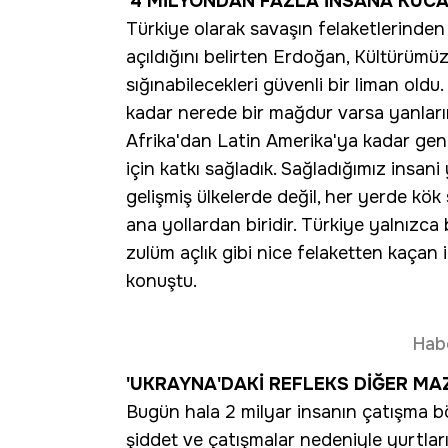
'4 MİLYONDAN FAZLA İNSANA KUCA
Türkiye olarak savaşın felaketlerinde
açıldığını belirten Erdoğan, Kültürümü
sığınabilecekleri güvenli bir liman oldu
kadar nerede bir mağdur varsa yanları
Afrika'dan Latin Amerika'ya kadar gen
için katkı sağladık. Sağladığımız insan
gelişmiş ülkelerde değil, her yerde kök
ana yollardan biridir. Türkiye yalnızc
zulüm açlık gibi nice felaketten kaçan i
konuştu.
Hab
'UKRAYNA'DAKİ REFLEKS DİĞER MA
Bugün hala 2 milyar insanın çatışma b
şiddet ve çatışmalar nedeniyle yurtlar