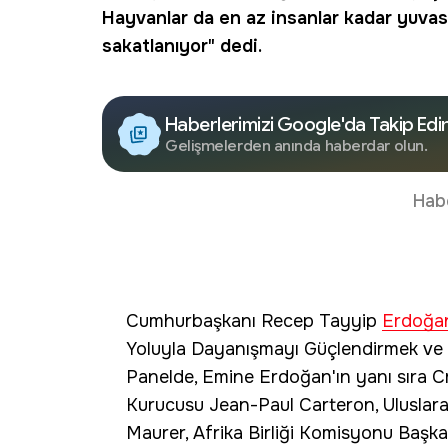
Hayvanlar da en az insanlar kadar yuvasız
sakatlanıyor" dedi.
Haberlerimizi Google'da Takip Edi
Gelişmelerden anında haberdar olun.
Hab
Cumhurbaşkanı Recep Tayyip
Erdoğa
Yoluyla Dayanışmayı Güçlendirmek ve B
Panelde, Emine Erdoğan'ın yanı sıra 
Kurucusu Jean-Paul Carteron, Uluslara
Maurer, Afrika Birliği Komisyonu Başka