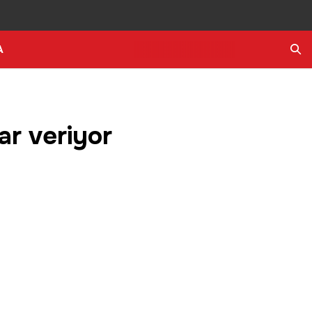
A
Ara
ar veriyor