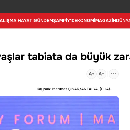
ALIŞMA HAYATI
GÜNDEM
ŞAMPİY10
EKONOMİ
MAGAZİN
DÜNY
şlar tabiata da büyük zar
3
Kaynak:
Mehmet ÇINAR/ANTALYA, (DHA)-