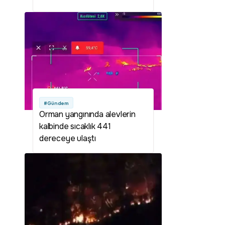
Öğrenci affı Meclis'ten geçti
mi? Öğrenci affı ne zaman
çıkacak? Öğrenci affı çıktı mı?
#Gündem
Orman yangınında alevlerin
kalbinde sıcaklık 441
dereceye ulaştı