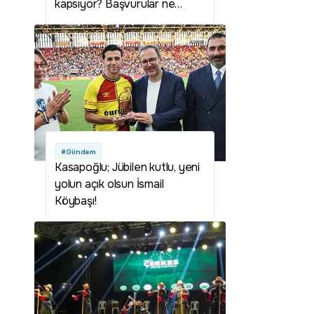
kapsıyor? Başvurular ne
zaman ve nasıl yapılacak?
#Gündem
Kasapoğlu; Jübilen kutlu, yeni
yolun açık olsun İsmail
Köybaşı!