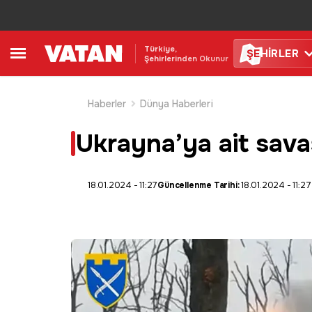
Türkiye,
ŞE
HİRLER
Şehirlerinden Okunur
Haberler
Dünya Haberleri
Ukrayna’ya ait savaş 
18.01.2024 - 11:27
Güncellenme Tarihi:
18.01.2024 - 11:27