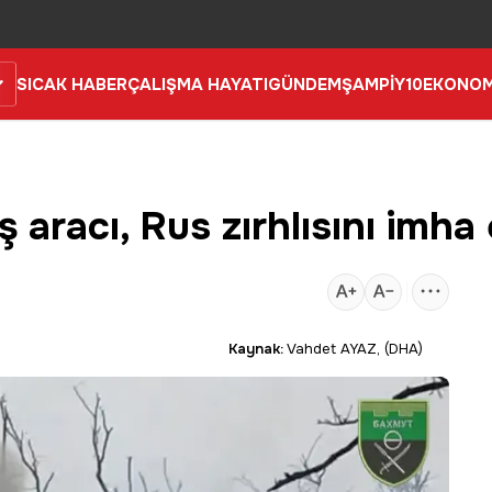
SICAK HABER
ÇALIŞMA HAYATI
GÜNDEM
ŞAMPİY10
EKONOM
aracı, Rus zırhlısını imha 
Kaynak:
Vahdet AYAZ, (DHA)