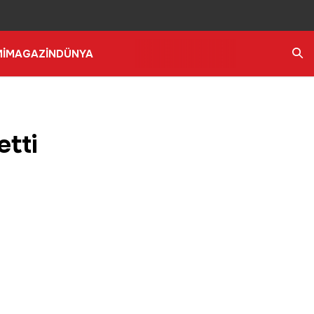
İ
MAGAZİN
DÜNYA
Ara
etti