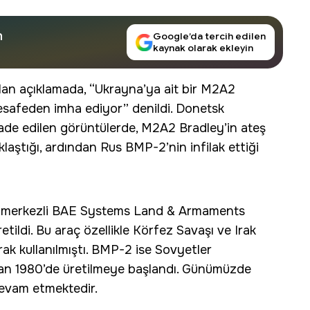
n
Google’da tercih edilen
kaynak olarak ekleyin
an açıklamada, “Ukrayna’ya ait bir M2A2
esafeden imha ediyor” denildi. Donetsk
ade edilen görüntülerde, M2A2 Bradley’in ateş
laştığı, ardından Rus BMP-2’nin infilak ettiği
BD merkezli BAE Systems Land & Armaments
etildi. Bu araç özellikle Körfez Savaşı ve Irak
k kullanılmıştı. BMP-2 ise Sovyetler
an 1980’de üretilmeye başlandı. Günümüzde
 devam etmektedir.