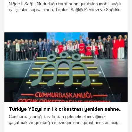
Niğde İl Sağlık Müdürlüğü tarafından yürütülen mobil sağlık
çalışmaları kapsamında, Toplum Sağlığı Merkezi ve Sağlıklı
Hayat Merkezi bünyesinde sunulan birinci basamak sağlık
hizmetleri, kent merkezine uzak kasaba ve köylerde
yaşayan vatandaşların ayağına götürülüyor.
16.05.2026
Gündem
Türkiye Yüzyılının ilk orkestrası yeniden sahnede
Cumhurbaşkanlığı tarafından geleneksel müziğimizi
yaşatmak ve geleceğin müzisyenlerini yetiştirmek amacıyla,
“Türkiye Yüzyılının ilk orkestra ve korosu” olarak 2024