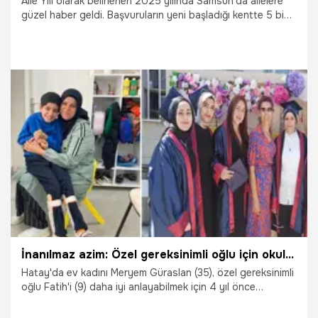
Aile Yılı olarak belirlenen 2025 yılında Samsun'da ailelere
güzel haber geldi. Başvuruların yeni başladığı kentte 5 bin
TL maddi destek için de şartlar belli oldu.
25.06.2025
Samsun
İnanılmaz azim: Özel gereksinimli oğlu için okula başladı, kızıyla birlikte üniversiteden mezun oldu
Hatay'da ev kadını Meryem Güraslan (35), özel gereksinimli
oğlu Fatih'i (9) daha iyi anlayabilmek için 4 yıl önce
başladığı çocuk gelişimi bölümünü birincilikle bitirdi. Meryem
Güraslan, aynı zamanda başka bir liseden mezun olan kızı