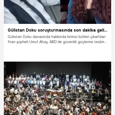
Gülistan Doku soruşturmasında son dakika gelişmesi! Firari şüpheli Umut Altaş ABD'de teslim oldu
Gülistan Doku davasında hakkında kırmızı bülten çıkartılan
firari şüpheli Umut Altaş, ABD’de güvenlik güçlerine teslim
oldu.
22.05.2026
Gündem