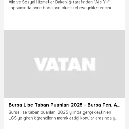
Aile ve Sosyal Hizmetler Bakanlığı tarafından "Aile Yılı"
kapsamında anne babaların olumlu ebeveynlik sürecini
desteklemek ve çocuk gelişimi hakkında bilgi sahibi
olmalarını sağlamak amacıyla hayata geçirilen “İlk
Öğretmenim Ailem” mobil uygulamasına çocuğu okul öncesi
ve ilkokul eğitimine başlayan ebeveynler için yeni içerikler
yüklendi.
12.10.2025
Gündem
Bursa Lise Taban Puanları 2025 - Bursa Fen, Anadolu, İmam Hatip ve Meslek Lisesi (LGS) yüzdelik dilimleri ve sıralamaları
Bursa lise taban puanları, 2025 yılında gerçekleştirilen
LGS'ye giren öğrencilerin merak ettiği konular arasında yer
alıyor. Aşağıda Bursa'daki liselerin taban puanları ve