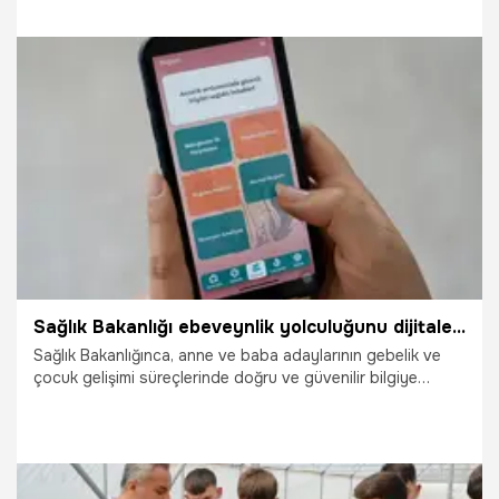
Merve (18) ile birlikte kep atma heyecanı yaşadı.
23.05.2025
Gündem
Sağlık Bakanlığı ebeveynlik yolculuğunu dijitale taşıyor: Güvenilir ve doğru bilgiye kolayca erişim sağlanacak
Sağlık Bakanlığınca, anne ve baba adaylarının gebelik ve
çocuk gelişimi süreçlerinde doğru ve güvenilir bilgiye
kolayca ulaşabilmesini sağlamak amacıyla geliştirilen
"Annelik Yolculuğu" isimli mobil uygulama, gelecek hafta
itibarıyla tüm dijital mağazalarda ücretsiz erişime açılacak.