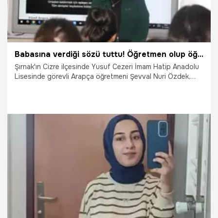
Babasına verdiği sözü tuttu! Öğretmen olup öğrencileri hayallerine kavuşturuyor
Şırnak'ın Cizre ilçesinde Yusuf Cezeri İmam Hatip Anadolu
Lisesinde görevli Arapça öğretmeni Şevval Nuri Özdek,
babasının hayalini yaşatarak öğretmenlik mesleğine adım
attı. Derslerini daha verimli hale getirmek amacıyla çeşitli
kurslara katılan Özdek, öğrencilerin hayallerini
gerçekleştirmeleri peşinde koşuyor.
24.11.2025
Gündem