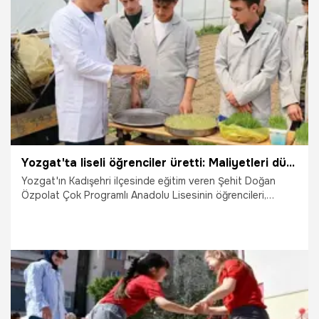
19.05.2025
Gündem
Yozgat'ta liseli öğrenciler üretti: Maliyetleri düşürdü, verimi 4 kat arttırdı: Çiftçinin cebi nefes alacak
Yozgat'ın Kadışehri ilçesinde eğitim veren Şehit Doğan
Özpolat Çok Programlı Anadolu Lisesinin öğrencileri,
topraksız tarım yöntemiyle arpa tohumundan yem üretiyor.
1.05.2025
Ekonomi