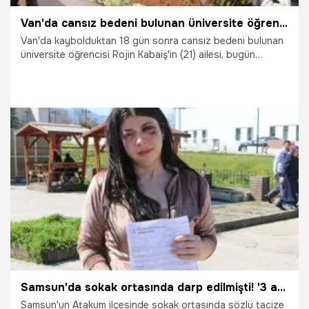
Van'da cansız bedeni bulunan üniversite öğrencisi Rojin doğum gününde mezarı başında anıldı
Van'da kaybolduktan 18 gün sonra cansız bedeni bulunan
üniversite öğrencisi Rojin Kabaiş'in (21) ailesi, bugün
doğum günü olan kızlarının mezarını ziyaret etti. Kabaiş’in
babası Nizamettin Kabaiş, "Bugün Rojin'imin doğum
günüdür. 22 yaşına girdi. Doğum günü nedeniyle mezara
geldik. Rojin'in doğum gününü evde kutluyorduk. Ne yazık
ki bugün mezarındayız" dedi.
20.03.2025
Gündem
Samsun'da sokak ortasında darp edilmişti! '3 ay sıvı ile besleneceğim'
Samsun'un Atakum ilçesinde sokak ortasında sözlü tacize