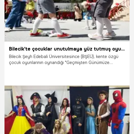
Bilecik'te çocuklar unutulmaya yüz tutmuş oyunlarla eğlendi
Bilecik Şeyh Edebali Üniversitesince (BŞEÜ), kente özgü
çocuk oyunlarının oynandığı "Geçmişten Günümüze
Bilecik'te Oynanan Geleneksel Sokak Oyunları" etkinliği
düzenlendi.
22.04.2025
Gündem