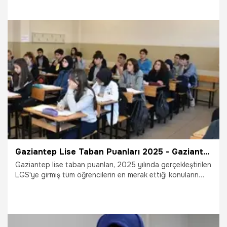
yüzdelik dilimleri hakkında bilgiler bulunuyor.
14.07.2025
Bursa
Gaziantep Lise Taban Puanları 2025 - Gaziantep Fen, Anadolu, İmam Hatip ve Meslek Lisesi (LGS) yüzdelik dilimleri ve sıralamaları
Gaziantep lise taban puanları, 2025 yılında gerçekleştirilen
LGS'ye girmiş tüm öğrencilerin en merak ettiği konuların
başında yer alıyor. Aşağıda Gaziantep’teki liselerin taban
puanları ve yüzdelik dilimleri hakkında bilgiler bulunuyor.