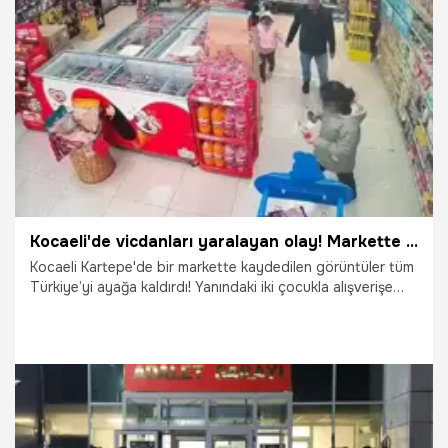
müzik etkinliklerine kadar onlarca aktivite çocukları
bekliyor.
6.05.2026
Adana
Kocaeli'de vicdanları yaralayan olay! Markette çocuğa şiddet kamerada! Uzmanlar uyarıyor: Özel çocuklarda izler çok daha derin olabilir
Kocaeli Kartepe'de bir markette kaydedilen görüntüler tüm
Türkiye’yi ayağa kaldırdı! Yanındaki iki çocukla alışverişe
gelen bir şahsın, küçük bir kız çocuğuna attığı tekme ve
tokatlar, çocukların yaşadığı korku dolu anlar anbean
kameraya yansıdı. Mağdur çocuğun otizmli olma ihtimali ise
trajedinin boyutunu katladı. Psikolog Elif Gül, şiddetin
çocuklar üzerindeki kalıcı etkileri konusunda ebeveynleri
uyardı: Cezayla disiplin sağlamaya çalışmak, çocukları
korkutarak sizden uzaklaştırır ve gelişimlerini geriletir!
21.04.2026
Kocaeli