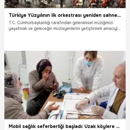
Türkiye Yüzyılının ilk orkestrası yeniden sahnede
T.C. Cumhurbaşkanlığı tarafından geleneksel müziğimizi
yaşatmak ve geleceğin müzisyenlerini yetiştirmek amacıyla,
“Türkiye Yüzyılının ilk orkestra ve korosu” olarak 2024
yılında kurulan Cumhurbaşkanlığı Çocuk Orkestrası ve
Korosu, 19 Mayıs Atatürk’ü Anma, Gençlik ve Spor
Bayramı’nda Cumhurbaşkanlığı Külliyesi’nde bir konser
verecek.
18.05.2026
Gündem
Mobil sağlık seferberliği başladı: Uzak köylere ücretsiz sağlık hizmeti