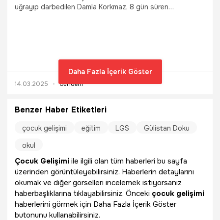
uğrayıp darbedilen Damla Korkmaz, 8 gün süren
tedavisinin ardından taburcu edildi. Korkmaz, “Umarım öyle
bir ceza alır ki bir daha kadına dokunmayı aklından bile
geçiremez. Beni düşünemeyeceğim kadar kötü yaptı. 3 ay
sıvı ile besleneceğim” dedi.
Daha Fazla İçerik Göster
14.03.2025
Gündem
Benzer Haber Etiketleri
çocuk gelişimi
eğitim
LGS
Gülistan Doku
okul
Çocuk Gelişimi
ile ilgili olan tüm haberleri bu sayfa
üzerinden görüntüleyebilirsiniz. Haberlerin detaylarını
okumak ve diğer görselleri incelemek istiyorsanız
haberbaşlıklarına tıklayabilirsiniz. Önceki
çocuk gelişimi
haberlerini görmek için Daha Fazla İçerik Göster
butonunu kullanabilirsiniz.