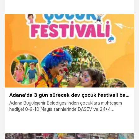
yılında kurulan Cumhurbaşkanlığı Çocuk Orkestrası ve
Korosu, 19 Mayıs Atatürk’ü Anma, Gençlik ve Spor
Bayramı’nda Cumhurbaşkanlığı Külliyesi’nde bir konser
verecek.
16.05.2026
Gündem
Adana'da 3 gün sürecek dev çocuk festivali başlıyor: Geri sayım başladı
Adana Büyükşehir Belediyesi’nden çocuklara muhteşem
hediye! 8-9-10 Mayıs tarihlerinde DASEV ve 24+4
Psikolojik Danışmanlık Merkezi iş birliğiyle düzenlenen
"Adana Çocuk Festivali", kapılarını açıyor. Şehrin kalbi
Atatürk Parkı’nda kurulacak dev etkinlik alanında; sanat
atölyelerinden interaktif oyunlara, sahne gösterilerinden