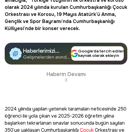
amacıyla, “Türkiye Yüzyılının ilk orkestra ve korosu”
olarak 2024 yılında kurulan Cumhurbaşkanlığı
Çocuk
Orkestrası ve Korosu
, 19 Mayıs Atatürk’ü Anma,
Gençlik ve Spor Bayramı’nda Cumhurbaşkanlığı
Külliyesi’nde bir konser verecek.
Haberlerimizi
Google’da tercih edilen
kaynak olarak ekleyin
Google'da Takip
Gelişmelerden anında
haberdar olun.
Edin
Haberin Devamı
2024 yılında yapılan yetenek taramaları neticesinde 250
öğrenci ile yola çıkan ve 2025-2026 öğretim yılına
başlarken tekrarlanan sınavlar sonucunda bugün sayıları
350’ye yaklaşan Cumhurbaşkanlığı
Çocuk
Orkestrası ve