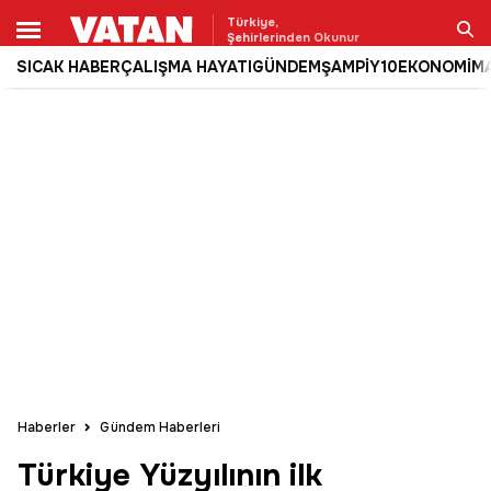
Türkiye,
Şehirlerinden Okunur
SICAK HABER
ÇALIŞMA HAYATI
GÜNDEM
ŞAMPİY10
EKONOMİ
M
Ara
Haberler
Gündem Haberleri
Türkiye Yüzyılının ilk