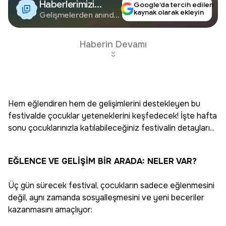
Haberlerimizi
Google’da tercih edilen
kaynak olarak ekleyin
Google'da Takip
Gelişmelerden anında
haberdar olun.
Edin
Haberin Devamı
Hem eğlendiren hem de gelişimlerini destekleyen bu
festivalde çocuklar yeteneklerini keşfedecek! İşte hafta
sonu çocuklarınızla katılabileceğiniz festivalin detayları...
EĞLENCE VE GELİŞİM BİR ARADA: NELER VAR?
Üç gün sürecek festival, çocukların sadece eğlenmesini
değil, aynı zamanda sosyalleşmesini ve yeni beceriler
kazanmasını amaçlıyor: