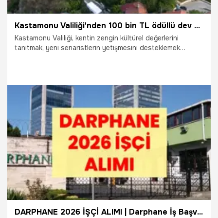
Kastamonu Valiliği'nden 100 bin TL ödüllü dev yarışma! Kastamonu'nun hikayesini yazan kazanacak
Kastamonu Valiliği, kentin zengin kültürel değerlerini
tanıtmak, yeni senaristlerin yetişmesini desteklemek
amacıyla "Kastamonu Kültürel Mirası Kısa Film Senaryo
Yarışması" düzenliyor. Toplamda 100 bin TL para ödülünün
dağıtılacağı yarışmada dereceye giren senaryolar,
Muazzam İşler Yapım desteğiyle filme dönüştürülecek.
22.07.2026
Gündem
DARPHANE 2026 İŞÇİ ALIMI | Darphane İş Başvurusu Nasıl Yapılır? Darphane ve Damga Matbaası Genel Müdürlüğü Kaç İşçi Alacak? Darphane Hangi Kadrolara Kamu İşçisi Alacak?