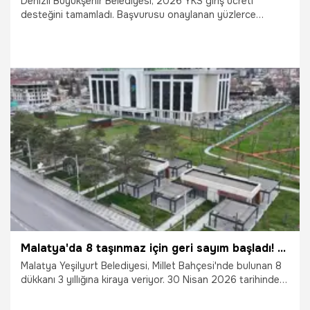
Denizli Büyükşehir Belediyesi, 2026 YKS giriş ücreti
desteğini tamamladı. Başvurusu onaylanan yüzlerce
öğrencinin hesabına toplamda yaklaşık 800 bin TL yatırıldı.
15.04.2026
Denizli
Malatya'da 8 taşınmaz için geri sayım başladı! Kimler katılabilecek, son başvuru ne zaman?
Malatya Yeşilyurt Belediyesi, Millet Bahçesi'nde bulunan 8
dükkanı 3 yıllığına kiraya veriyor. 30 Nisan 2026 tarihinde
gerçekleşecek ihale için başvuru süreci ve gerekli evraklar
belli oldu. İşte detaylar...