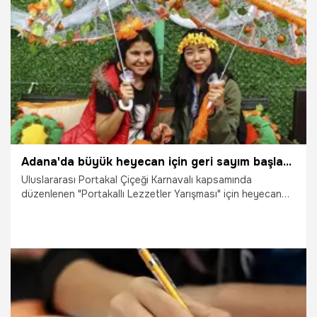
21.03.2026
Ekonomi
Adana'da büyük heyecan için geri sayım başladı! Yılın en 'turuncu' tarifi belirlenecek, başvurular başladı
Uluslararası Portakal Çiçeği Karnavalı kapsamında
düzenlenen "Portakallı Lezzetler Yarışması" için heyecan
başladı; şehrin en yaratıcı mutfak ustaları ödül için
başvurularını yapmaya çağrılıyor.
17.03.2026
Adana