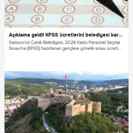
Açıklama geldi! KPSS ücretlerini belediyesi karşılıyor
Samsun'un Canik Belediyesi, 2026 Kamu Personel Seçme
Sınavı'na (KPSS) hazırlanan gençlere yönelik sınav ücreti
desteğini sürdürüyor. Belediye, Canikli adayların KPSS
başvuru ücretlerini karşılamak için başvuru sürecinin devam
ettiğini duyurdu.
5.08.2026
Samsun