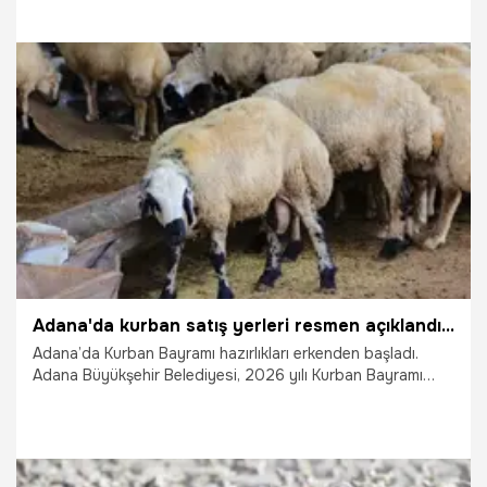
Milli Eğitim Bakanlığı Akademi Giriş Sınavı’na ilişkin başvuru
süreci, sınav tarihi ve merak edilen tüm ayrıntılar belli oldu.
İşte Milli Eğitim Bakanlığı Akademi Giriş Sınavı'na dair merak
edilen her şey...
8.05.2026
Gündem
Adana'da kurban satış yerleri resmen açıklandı: İşte Seyhan ve Çukurova'daki o adresler! başvurular başladı!
Adana’da Kurban Bayramı hazırlıkları erkenden başladı.
Adana Büyükşehir Belediyesi, 2026 yılı Kurban Bayramı
öncesinde şehri bayrama hazırlamak için düğmeye bastı!
Hem hijyenik hem de düzenli bir pazar alanı oluşturmayı
hedefleyen belediye, bu yıl kurban satış noktalarının
Çukurova ve Seyhan ilçelerinde kurulacağını açıkladı. Yer
almak isteyen besiciler için başvuru süreci resmen