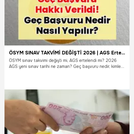
ÖSYM SINAV TAKVİMİ DEĞİŞTİ 2026 | AGS Ertelendi: Geç Başvuru Hakkı Verildi! Geç Başvuru Nedir, Nasıl Yapılır?
ÖSYM sınav takvimi değişti mi, AGS ertelendi mi? 2026
AGS yeni sınav tarihi ne zaman? Geç başvuru nedir, kimler
yararlanabilir? ÖSYM geç başvuru nasıl yapılır? AİS ekranı
üzerinden geç başvuru hakkı nasıl kullanılır? İşte son
dakika gelişmeleriyle “ÖSYM sınav takvimi güncellemesi,
AGS erteleme kararı ve geç başvuru süreci” hakkında
merak edilen tüm detaylar…
3.06.2026
Gündem