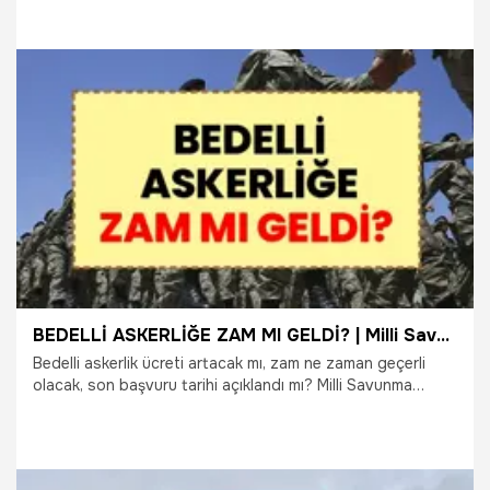
duyurulan TOKİ 64 il 20 bin konut projesi büyük ilgi
görürken, vatandaşlar “TOKİ konut şartları neler, taksitler
kaç TL, başvuru tarihleri ne?” sorularına yanıt arıyor. İşte
TOKİ il il konut dağılımı, başvuru süreci ve ödeme
seçenekleri hakkında merak edilen tüm detaylar…
5.06.2026
Ekonomi
BEDELLİ ASKERLİĞE ZAM MI GELDİ? | Milli Savunma Bakanlığı’ndan son dakika bedelli askerlik açıklaması: 30 Haziran 2026 tarihine dikkat!
Bedelli askerlik ücreti artacak mı, zam ne zaman geçerli
olacak, son başvuru tarihi açıklandı mı? Milli Savunma
Bakanlığı (MSB) tarafından yapılan son dakika açıklamasına
göre bedelli askerlik ücretinde güncelleme geliyor. Peki
mevcut ücret üzerinden başvuru yapmak isteyenler için 30
Haziran 2026 neden kritik, 1 Temmuz 2026 itibarıyla ne