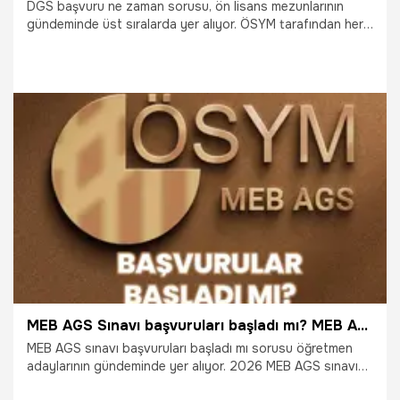
DGS başvuru ne zaman sorusu, ön lisans mezunlarının
gündeminde üst sıralarda yer alıyor. ÖSYM tarafından her
yıl düzenlenen Dikey Geçiş Sınavı (DGS) için başvuru süreci
yakından takip ediliyor. 2026 DGS başvuru tarihleri belli
olurken adaylar başvuru tarihleri, son gün ve sınav takvimi
hakkında detayları merak ediyor. İşte DGS başvuru süreci,
sınav tarihi ve tüm detaylar…
15.05.2026
Gündem
MEB AGS Sınavı başvuruları başladı mı? MEB AGS Sınavı ne zaman? Sınav başvuruları ne zaman bitiyor?
MEB AGS sınavı başvuruları başladı mı sorusu öğretmen
adaylarının gündeminde yer alıyor. 2026 MEB AGS sınavı
ne zaman yapılacak, başvurular hangi tarihte sona erecek?