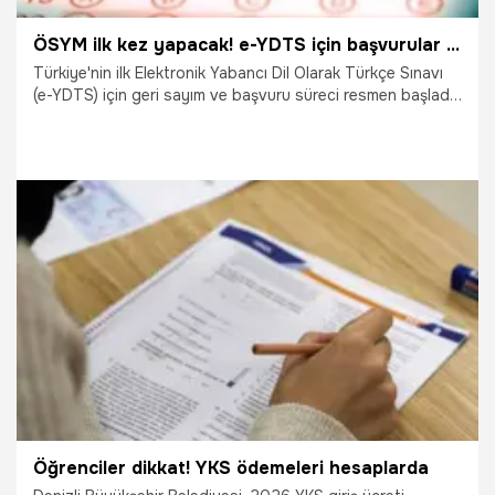
ÖSYM ilk kez yapacak! e-YDTS için başvurular başladı! Sınav Adana dahil 4 ilde yapılacak
Türkiye'nin ilk Elektronik Yabancı Dil Olarak Türkçe Sınavı
(e-YDTS) için geri sayım ve başvuru süreci resmen başladı.
e-YDTS 9 Mayıs’ta Adana’nın da aralarında bulunduğu dört
ilde gerçekleştirecek.
16.04.2026
Adana
Öğrenciler dikkat! YKS ödemeleri hesaplarda