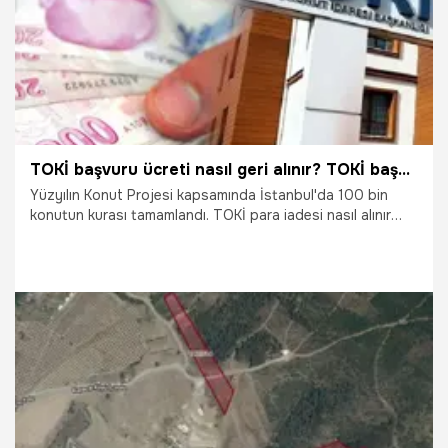
TOKİ başvuru ücreti nasıl geri alınır? TOKİ başvuru parası iadesi yapılacak mı? TOKİ başvuru ücreti ne zaman alınacak?
Yüzyılın Konut Projesi kapsamında İstanbul'da 100 bin
konutun kurası tamamlandı. TOKİ para iadesi nasıl alınır
sorusu, kura çekilişlerinin ardından hak sahibi olamayan
binlerce vatandaşın merak ettiği konu. TOKİ başvuru ücreti
nasıl geri alınır? TOKİ başvuru parası iadesi yapılacak mı?
TOKİ başvuru ücreti ne zaman alınacak? İşte merak edilen
detaylar...
27.04.2026
Gündem