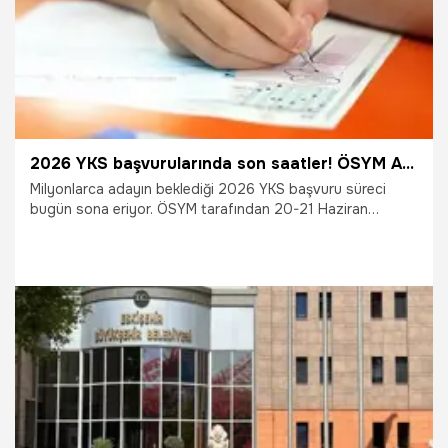
2026 YKS başvurularında son saatler! ÖSYM AİS Ekranı Saat 23.59’da kapanıyor (TYT, AYT, YDT başvuru ücreti)
Milyonlarca adayın beklediği 2026 YKS başvuru süreci
bugün sona eriyor. ÖSYM tarafından 20-21 Haziran
tarihlerinde uygulanacak olan Yükseköğretim Kurumları
Sınavı (2026-YKS) için adayların başvuru ve ücret ödeme
işlemlerini bugün saat 23.59’a kadar tamamlaması
gerekiyor. İşte 2026 YKS başvuru ekranı, oturum ücretleri
ve dikkat edilmesi gerekenler...
12.03.2026
Gündem