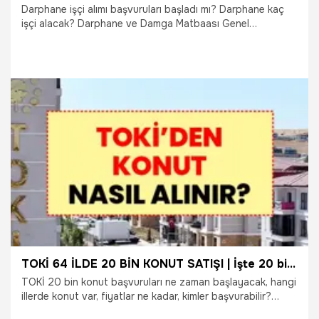
Darphane işçi alımı başvuruları başladı mı? Darphane kaç
işçi alacak? Darphane ve Damga Matbaası Genel
Müdürlüğü hangi kadrolara personel alımı yapacak? İŞKUR
üzerinden yapılacak Darphane iş başvurusu nasıl yapılır?
Hazine ve Maliye Bakanlığı bünyesinde faaliyet gösteren
Darphane ve Damga Matbaası Genel Müdürlüğü, 2026 yılı
personel planlaması kapsamında toplam 124 sürekli işçi
alımı gerçekleştireceğini duyurdu. İstanbul'da istihdam
edilecek işçiler için başvuru süreci başlarken, kamu işçisi
22.06.2026
Ekonomi
olmak isteyen binlerce aday alım şartlarını, kadro dağılımını
ve başvuru detaylarını araştırmaya başladı.
TOKİ 64 İLDE 20 BİN KONUT SATIŞI | İşte 20 bin TOKİ konutunun illere dağılımı! TOKİ'den konut nasıl alınır? Projenin şartları neler?
TOKİ 20 bin konut başvuruları ne zaman başlayacak, hangi
illerde konut var, fiyatlar ne kadar, kimler başvurabilir?
Çevre, Şehircilik ve İklim Değişikliği Bakanlığı tarafından