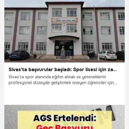
değişecek? İşte bedelli askerlik zammı, başvuru süreci ve
ödeme detaylarına dair merak edilen tüm soruların
yanıtları…
5.06.2026
Ekonomi
Sivas'ta başvurular başladı: Spor lisesi için zaman 27 Haziran'da sona eriyor
Sivas’ta spor alanında eğitim almak ve yeteneklerini
profesyonel düzeyde geliştirmek isteyen öğrenciler için
Ahmet Ayık Spor Lisesi’nde 2026-2027 eğitim öğretim yılı
başvuru süreci başladı.
3.06.2026
Sivas