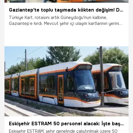
Gaziantep'te toplu taşımada kökten değişim! Detaylar açıklandı
Türkiye Kart, rotasını artık Güneydoğu'nun kalbine,
Gaziantep’e kırdı. Mevcut şehir içi ulaşım kartlarının yerini
kademeli olarak alacak bu sistemle, Gaziantep ulaşımda
yeni bir çağa adım atıyor.
8.03.2026
Gaziantep
Eskişehir ESTRAM 50 personel alacak: İşte başvuru detayları!
Eskişehir ESTRAM, şehir genelinde çalıştırılmak üzere 50