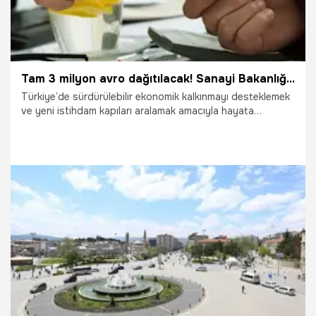
Tam 3 milyon avro dağıtılacak! Sanayi Bakanlığı onayladı, euro ile ödenecek! Girişimcilik ekosistemini uçuracak hibe programında son gün
Türkiye’de sürdürülebilir ekonomik kalkınmayı desteklemek
ve yeni istihdam kapıları aralamak amacıyla hayata
geçirilen ENHANCER PRO Girişimcilik Hibe Programı için
resmi başvuru süreci resmen başladı. Avrupa Birliği (AB)
finansmanıyla, Sanayi ve Teknoloji Bakanlığı ile ICMPD
ortaklığında yürütülen 3 milyon avro bütçeli dev proje;
yenilikçi iş fikirlerini fonlarken, kadın girişimciliği ve sosyo-
ekonomik entegrasyonu odak noktasına alıyor. 18 ili
kapsayan programa başvurular için geri sayım başladı.
26.05.2026
Adana