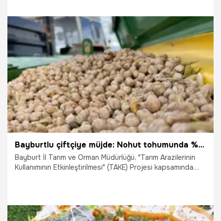
13.04.2026
Malatya
Bayburtlu çiftçiye müjde: Nohut tohumunda %75 hibe fırsatı! Başvurular pazartesi başlıyor
Bayburt İl Tarım ve Orman Müdürlüğü, "Tarım Arazilerinin
Kullanımının Etkinleştirilmesi" (TAKE) Projesi kapsamında
üreticilere müjdeli haberi verdi. Nohut üretimini artırmak ve
atıl arazileri ekonomiye kazandırmak amacıyla başlatılan
projede, tohum maliyetinin %75'i devlet tarafından
karşılanacak. Başvurular için takvim dar; 23 Mart Pazartesi
günü başlayacak olan süreç, sadece 5 gün sürecek.