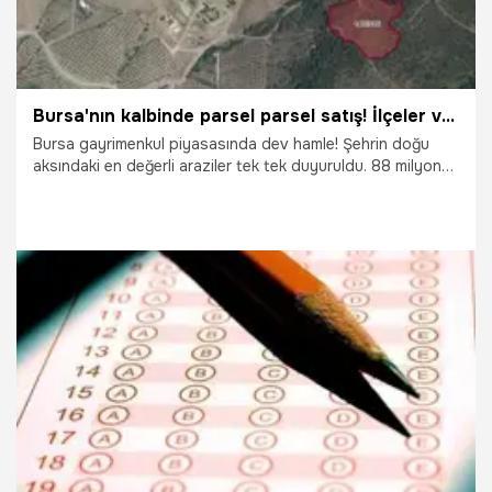
Bursa'nın kalbinde parsel parsel satış! İlçeler ve fiyatlar açıklandı
Bursa gayrimenkul piyasasında dev hamle! Şehrin doğu
aksındaki en değerli araziler tek tek duyuruldu. 88 milyon
TL'lik ihale paketinde neler var? İşte yatırımcının merakla
beklediği o parseller ve satış detayları..
22.04.2026
Bursa