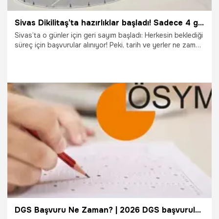
Sivas Dikilitaş’ta hazırlıklar başladı! Sadece 4 gün sürecek, başvurular yarın sona eriyor
Sivas’ta o günler için geri sayım başladı: Herkesin beklediği
süreç için başvurular alınıyor! Peki, tarih ve yerler ne zaman
belli olacak? İşte detaylar...
20.05.2026
Sivas
DGS Başvuru Ne Zaman? | 2026 DGS başvuruları başladı mı, ne zaman yapılacak? İşte ÖSYM başvuru tarihleri ve sınav takvimi