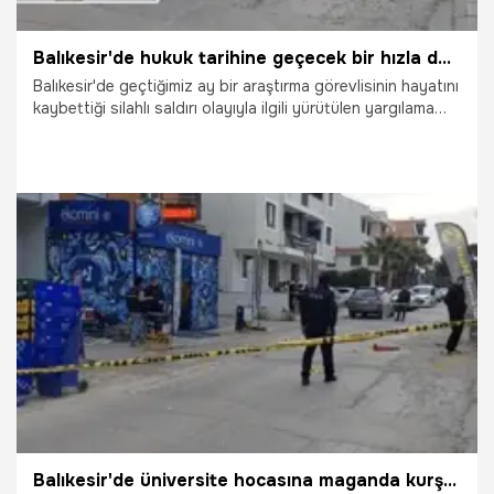
Balıkesir'de hukuk tarihine geçecek bir hızla dava sonuçlandı! Araştırma görevlisini öldürdü 26 günde müebbet aldı
Balıkesir'de geçtiğimiz ay bir araştırma görevlisinin hayatını
kaybettiği silahlı saldırı olayıyla ilgili yürütülen yargılama
süreci, hukuk tarihine geçecek bir hızla sonuçlandı. Olayın
meydana geldiği 17 Nisan 2026 tarihinden, kararın
açıklandığı 13 Mayıs 2026 tarihine kadar geçen sadece 26
günlük sürede hem soruşturma hem de kovuşturma
aşamaları tamamlanarak adalet yerini buldu. İki sanığa
mahkemece müebbet hapis cezası verildi.
15.05.2026
Gündem
Balıkesir'de üniversite hocasına maganda kurşunu