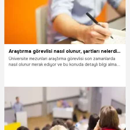
Araştırma görevlisi nasıl olunur, şartları nelerdir? Kimler araştırma görevlisi olamaz?
Üniversite mezunları araştırma görevlisi son zamanlarda
nasıl olunur merak ediyor ve bu konuda detaylı bilgi almaya
çalışıyor. Bunun için belli başlı kriterleri bulunuyor. Adaylar
bu kriterlere uyduktan sonra araştırma görevlisi olma hakkı
elde eder.
19.10.2025
Çalışma Hayatı