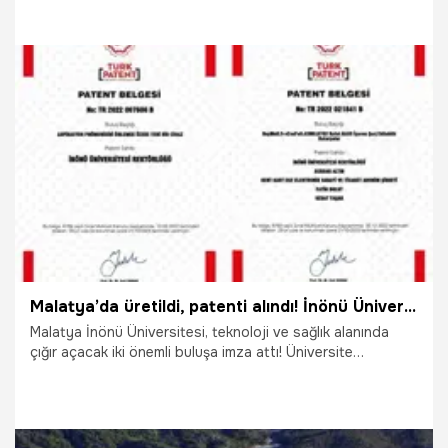
sistem, yüksek verimlilik sayesinde yatırım maliyetini
yaklaşık 3,5 yılda karşılayabilirken karbon salımını da ciddi
oranda azaltıyor.
11.04.2026
Antalya
Malatya’da üretildi, patenti alındı! İnönü Üniversitesi'nden iki önemli buluş
Malatya İnönü Üniversitesi, teknoloji ve sağlık alanında
çığır açacak iki önemli buluşa imza attı! Üniversite
bünyesindeki bilim insanları tarafından geliştirilen projeler
Türk Patent ve Marka Kurumu tarafından patentle
tescillendi.