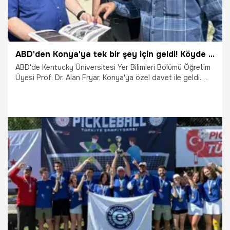
ABD'den Konya'ya tek bir şey için geldi! Köyde görünce şaşkına döndü, artık çok tehlikeli
ABD'de Kentucky Üniversitesi Yer Bilimleri Bölümü Öğretim
Üyesi Prof. Dr. Alan Fryar, Konya'ya özel davet ile geldi.
Bilim İnsanı Konya'nın Karapınar ilçesinde tek bir şeyi
incelemek için geldi. Köye girer girmez gördüğü manzara
karşısında şaşıran Bilim insanı 'ciddi şekilde düşmüş' diyerek
tehlikeyi açıkladı.
28.06.2025
Konya