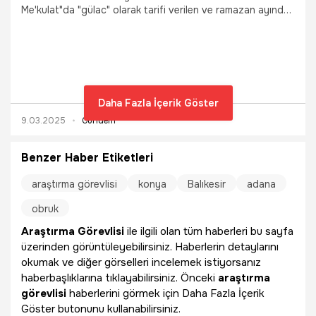
Me'kulat"da "gülac" olarak tarifi verilen ve ramazan ayında
iftar sofralarının vazgeçilmez tatlılarından olan güllaçın
yapımı, Çanakkale Onsekiz Mart Üniversitesi (ÇOMÜ)
Turizm Fakültesi Gastronomi ve Mutfak Sanatları
Bölümü'nde öğrencilere uygulamalı olarak öğretiliyor.
Daha Fazla İçerik Göster
9.03.2025
Gündem
Benzer Haber Etiketleri
araştırma görevlisi
konya
Balıkesir
adana
obruk
Araştırma Görevlisi
ile ilgili olan tüm haberleri bu sayfa
üzerinden görüntüleyebilirsiniz. Haberlerin detaylarını
okumak ve diğer görselleri incelemek istiyorsanız
haberbaşlıklarına tıklayabilirsiniz. Önceki
araştırma
görevlisi
haberlerini görmek için Daha Fazla İçerik
Göster butonunu kullanabilirsiniz.