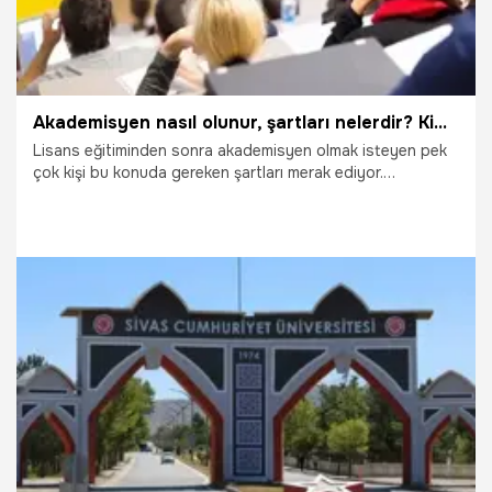
Akademisyen nasıl olunur, şartları nelerdir? Kimler akademisyen olamaz?
Lisans eğitiminden sonra akademisyen olmak isteyen pek
çok kişi bu konuda gereken şartları merak ediyor.
Araştırmaya ve öğrenmeye her zaman hevesli olan pek çok
lisans mezunu özellikle de bulundukları üniversitede
kalmayı hayal ediyor. Akademisyenlik, çağımızın en saygın
meslekleri arasında yer alır. Akademisyenlik, herhangi bir
dalda eğitim alarak gerçekleştirilir. Ama sadece bununla da
sınırlı değildir.
19.10.2025
Çalışma Hayatı