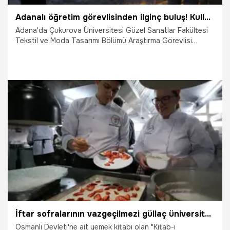
Adanalı öğretim görevlisinden ilginç buluş! Kullanılmış çaydan elde etti, sergisini açtı
Adana'da Çukurova Üniversitesi Güzel Sanatlar Fakültesi
Tekstil ve Moda Tasarımı Bölümü Araştırma Görevlisi
Fazilet Ceyhanlı, kullanılmış çaydan elde edilen "vegan
deriden" yapılmış eserlerden oluşan sergi açtı.
25.03.2025
Adana
İftar sofralarının vazgeçilmezi güllaç üniversitede ders oldu! 'Hazırlığını ve sunumunu farklı tatlarla birleştirdik'
Osmanlı Devleti'ne ait yemek kitabı olan "Kitab-ı