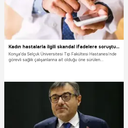
Kadın hastalarla ilgili skandal ifadelere soruşturma! Tıp dünyasından tepki yağdı
Konya'da Selçuk Üniversitesi Tıp Fakültesi Hastanesi’nde
görevli sağlık çalışanlarına ait olduğu öne sürülen
WhatsApp grubunda kadın hastaların fiziksel özellikleri ve
kıyafetleriyle ilgili yazışmalar yaptığı iddia edilen ve
görevden uzaklaştırılan 2 asistan doktordan araştırma
görevlisi S.Ö. gözaltına alındı. O.T.’nin yakalanması için de
çalışmaların sürdüğü bildirildi.
13.04.2025
Gündem