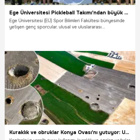
Ege Üniversitesi Pickleball Takımı'ndan büyük başarı! Türkiye şampiyonu oldu
Ege Üniversitesi (EÜ) Spor Bilimleri Fakültesi bünyesinde
yetişen genç sporcular, ulusal ve uluslararası
organizasyonlarda elde ettikleri derecelerle Türk sporuna
katkı sunmaya devam ediyor. Marmara Üniversitesi Spor
Bilimleri Fakültesi ev sahipliğinde düzenlenen Türkiye
Üniversiteler Pickleball Şampiyonasında mücadele eden
Ege Üniversitesi Pickleball Takımı, genel klasmanda
şampiyon olarak önemli bir başarıya imza attı.
17.06.2025
Şampiy10
Kuraklık ve obruklar Konya Ovası'nı yutuyor: Uzmanlar acil eylem çağrısı: 'Artık geri dönüşü yok'