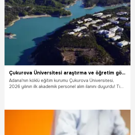
3.01.2026
Malatya
Çukurova Üniversitesi araştırma ve öğretim görevlisi alıyor Personel alımı başladı! İşte başvuru şartları ve kadrolar
Adana'nın köklü eğitim kurumu Çukurova Üniversitesi,
2026 yılının ilk akademik personel alım ilanını duyurdu! Tıp
Fakültesi'nden Devlet Konservatuvarı'na kadar farklı
birimlerde istihdam edilecek 6 öğretim ve araştırma
görevlisi için başvuru süreci bugün başladı. ALES'ten en az
70 puan şartının arandığı alımlarda sınav takvimi de
netleşti. Peki, hangi bölümlere alım yapılacak? Başvurular
ne zaman sona eriyor? İşte adım adım Çukurova
Üniversitesi akademik personel alım rehberi...
31.12.2025
Adana