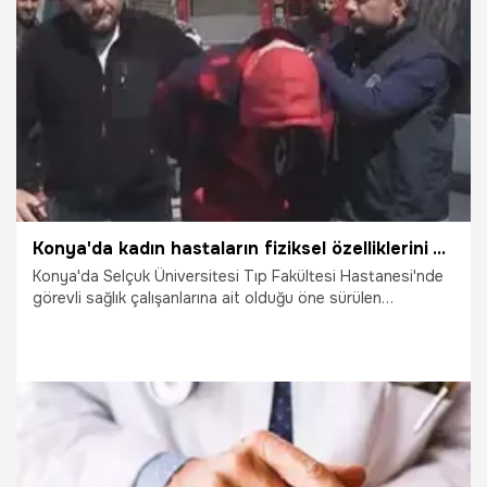
1.06.2025
Gündem
Konya'da kadın hastaların fiziksel özelliklerini WhatsApp'ta sohbet konusu yapan doktorlar gözaltına alındı!
Konya'da Selçuk Üniversitesi Tıp Fakültesi Hastanesi'nde
görevli sağlık çalışanlarına ait olduğu öne sürülen
WhatsApp grubunda kadın hastaların fiziksel özellikleri ve
kıyafetleriyle ilgili yazışmalar yaptığı iddia edilen ve
görevden uzaklaştırılan 2 asistan doktordan araştırma
görevlisi S.Ö. ve O.T. gözaltına alındı. Hijyen maskesiyle
yüzlerini gizlemeye çalışan 2 doktor, sağlık kontrolünün
ardından adliyeye sevk edildi.
13.04.2025
Gündem