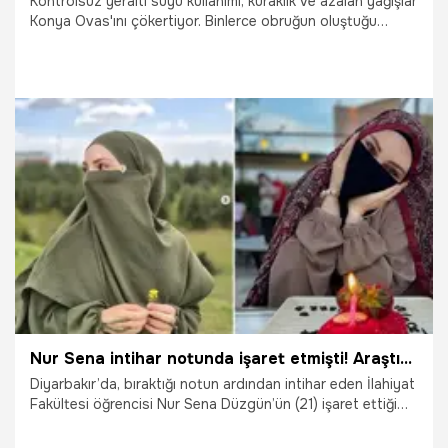
Kontrolsüz yeraltı suyu kullanımı, kuraklık ve azalan yağışlar
Konya Ovas'ını çökertiyor. Binlerce obruğun oluştuğu
bölgede uzmanlar, "Artık geri dönüş yok" diyor.
9.06.2025
Konya
Nur Sena intihar notunda işaret etmişti! Araştırma görevlisi görevinden uzaklaştırıldı
Diyarbakır’da, bıraktığı notun ardından intihar eden İlahiyat
Fakültesi öğrencisi Nur Sena Düzgün’ün (21) işaret ettiği
araştırma görevlisi Ahmet P., görevinden uzaklaştırıldı.