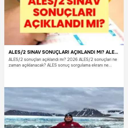
ALES/2 SINAV SONUÇLARI AÇIKLANDI MI? ALES/2 sonuçları ne zaman açıklanacak? İşte ÖSYM sınav sonuç takvimi
ALES/2 sonuçları açıklandı mı? 2026 ALES/2 sonuçları ne
zaman açıklanacak? ALES sonuç sorgulama ekranı ne
zaman erişime açılacak? Akademik kariyer hedefleyen
binlerce adayın merakla beklediği ALES/2 sonuçları için
geri sayım sürüyor. Yüksek lisans, doktora, araştırma
görevlisi ve öğretim görevlisi başvurularında kullanılacak
ALES puanlarını bekleyen adaylar, ÖSYM'nin resmi sonuç
takvimini yakından takip ediyor. İşte ALES/2 sonuç tarihi,
sonuç sorgulama süreci ve merak edilen tüm detaylar...
6.08.2026
Gündem