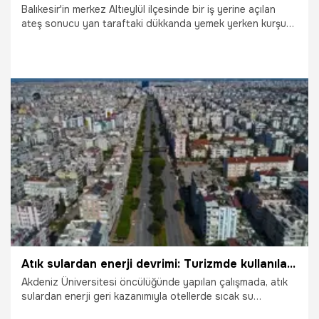
Balıkesir'in merkez Altıeylül ilçesinde bir iş yerine açılan
ateş sonucu yan taraftaki dükkanda yemek yerken kurşun
isabet eden üniversite hocası hayatını kaybetti.
16.04.2026
Gündem
Atık sulardan enerji devrimi: Turizmde kullanılabilir hale geliyor! Oteller 3,5 yılda maliyeti çıkartıyor
Akdeniz Üniversitesi öncülüğünde yapılan çalışmada, atık
sulardan enerji geri kazanımıyla otellerde sıcak su
üretiminin mümkün olduğu ortaya kondu. Araştırmaya göre