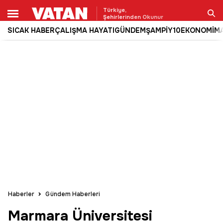
Türkiye,
Şehirlerinden Okunur
SICAK HABER
ÇALIŞMA HAYATI
GÜNDEM
ŞAMPİY10
EKONOMİ
M
Ara
Haberler
Gündem Haberleri
Marmara Üniversitesi