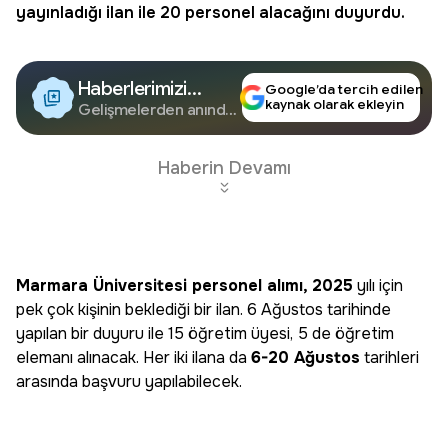
yayınladığı ilan ile 20 personel alacağını duyurdu.
Haberlerimizi
Google’da tercih edilen
kaynak olarak ekleyin
Google'da Takip
Gelişmelerden anında
haberdar olun.
Edin
Haberin Devamı
Marmara Üniversitesi personel alımı, 2025
yılı için
pek çok kişinin beklediği bir ilan. 6 Ağustos tarihinde
yapılan bir duyuru ile 15 öğretim üyesi, 5 de öğretim
elemanı alınacak. Her iki ilana da
6-20 Ağustos
tarihleri
arasında başvuru yapılabilecek.