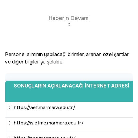
Haberin Devamı
Personel alımının yapılacağı birimler, aranan özel şartlar
ve diğer bilgiler şu şekilde:
İLAN NO
SONUÇLARIN AÇIKLANACAĞI İNTERNET ADRESİ
BİRİM ADI
25.02.005
https://aef.marmara.edu.tr/
Atatürk Eğitim Fakültesi
E
25.02.006
https://isletme.marmara.edu.tr/
İşletme Fakültesi
İ