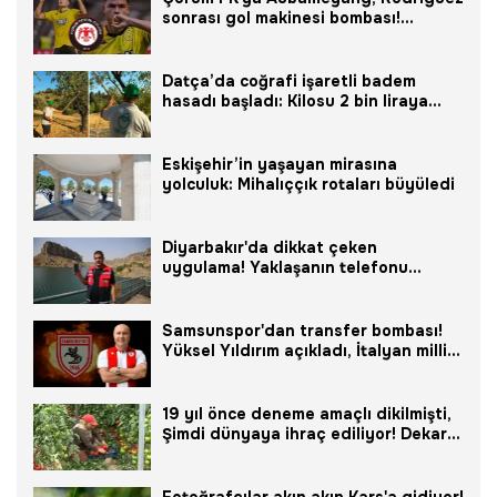
sonrası gol makinesi bombası!
Portekiz'den imzaya geliyor
Datça’da coğrafi işaretli badem
hasadı başladı: Kilosu 2 bin liraya
ulaştı ama üreticiyi düşündüren bir
tehlike var!
Eskişehir’in yaşayan mirasına
yolculuk: Mihalıççık rotaları büyüledi
Diyarbakır'da dikkat çeken
uygulama! Yaklaşanın telefonu
çalmaya başlıyor: Görenler şaşkına
döndü
Samsunspor'dan transfer bombası!
Yüksel Yıldırım açıkladı, İtalyan milli
yıldız geliyor
19 yıl önce deneme amaçlı dikilmişti,
Şimdi dünyaya ihraç ediliyor! Dekar
başına 15 ton verim veriyor, Avrupa ve
Orta Doğu bu ürünün peşinde
Fotoğrafçılar akın akın Kars'a gidiyor!