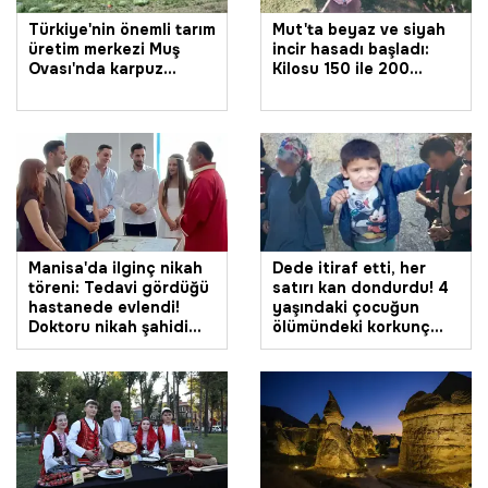
Türkiye'nin önemli tarım
Mut'ta beyaz ve siyah
üretim merkezi Muş
incir hasadı başladı:
Ovası'nda karpuz
Kilosu 150 ile 200
hasadı başladı: 2,1
liradan alıcı buluyor
milyar liralık gelir
hedefleniyor
Manisa'da ilginç nikah
Dede itiraf etti, her
töreni: Tedavi gördüğü
satırı kan dondurdu! 4
hastanede evlendi!
yaşındaki çocuğun
Doktoru nikah şahidi
ölümündeki korkunç
oldu
gerçek ortaya çıktı!