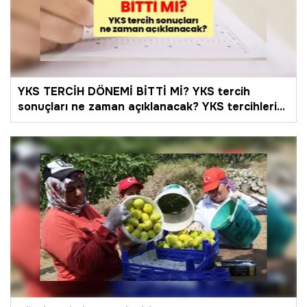
YKS TERCİH DÖNEMİ BİTTİ Mİ? YKS tercih
sonuçları ne zaman açıklanacak? YKS tercihleri
bitti mi, ne zaman bitiyor? YKS tercihleri hangi
tarihte sona erecek?