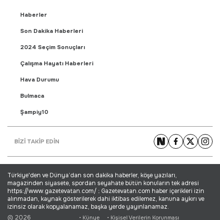
Haberler
Son Dakika Haberleri
2024 Seçim Sonuçları
Çalışma Hayatı Haberleri
Hava Durumu
Bulmaca
Şampiy10
Fikstür
BİZİ TAKİP EDİN
Puan Durumu
Gündem Haberleri
Türkiye'den ve Dünya’dan son dakika haberler, köşe yazıları,
Yaşam Haberleri
magazinden siyasete, spordan seyahate bütün konuların tek adresi
https://www.gazetevatan.com/ ; Gazetevatan.com haber içerikleri izin
Ekonomi Haberleri
alınmadan, kaynak gösterilerek dahi iktibas edilemez, kanuna aykırı ve
izinsiz olarak kopyalanamaz, başka yerde yayınlanamaz.
Dünya Haberleri
© 2026
• Künye
• Kişisel Verilerin Korunması