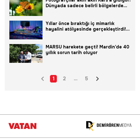
Dünyada sadece belirli bölgelerde
var, birisi Sarıkamış'ta
Yıllar önce bıraktığı iç mimarlık
hayalini atölyesinde gerçekleştirdi!
Makarna süzgecinden kubbe, pinpon
topundan süsleme yaptı, gelirini
bağışlayacak
MARSU harekete geçti! Mardin'de 40
yıllık sorun tarih oluyor
1
2
...
5