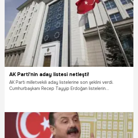
Ortadoğu'yu, Balkanları, Kafkasya'yı, Afrika'yı tekrar
kuşatırız dolayısıyla da Türkiye bizim güdümümüze girer ve
buradaki menfaatlerimize zarar gelmez. Batı bizim
6.05.2023
Gündem
içişlerimize neden karışıyor? Kim bunlara o hakkı veriyor?
Avucunu yalasınlar" ifadelerini kullandı.
AK Parti'nin aday listesi netleşti!
AK Parti milletvekili aday listelerine son şeklini verdi.
Cumhurbaşkanı Recep Tayyip Erdoğan listelerin
belirlenmesi sürecinde yoğun mesai yaptı. Listeler
hazırlanırken 3 dönem kuralını uygulayan AK Parti, 2023
seçimlerine büyük değişimle girecek. Cumhurbaşkanı
Yardımcısı Fuat Oktay, Ankara 3. Bölge 1. sıradan aday
oldu. İçişleri Bakanı Süleyman Soylu İstanbul 2. Bölge 1.
sıra, Çalışma Bakanı Vedat Bilgin Ankara 2. Bölge 1. sıra,
Dışişleri Bakanı Mevlüt Çavuşoğlu Antalya 1. sıradan aday.
9.04.2023
Gündem
İşte tam liste...