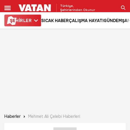
Türkiye,
Şehirlerinden Okunur
ŞE
HİRLER
SICAK HABER
ÇALIŞMA HAYATI
GÜNDEM
ŞAM
Ara
Haberler
Mehmet Ali Çelebi Haberleri