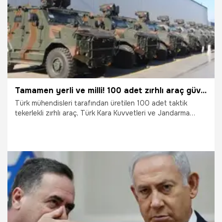
Tamamen yerli ve milli! 100 adet zırhlı araç güvenlik güçlerine teslim edildi
Türk mühendisleri tarafından üretilen 100 adet taktik
tekerlekli zırhlı araç, Türk Kara Kuvvetleri ve Jandarma
Genel Komutanlığına teslim edildi. Savunma Sanayii Başkanı
(SSB) Prof. Dr. Haluk Görgün, “3 bin 600'ün üzerinde araç
şu anda güvenlik güçlerimizin kullanımına sunuldu. Hali
hazırda sözleşme altında olan 5 bin üzerinde aracımızla
yine üretiliyor ve teslimata hazır hale gelecek” dedi.
10.01.2025
Ekonomi