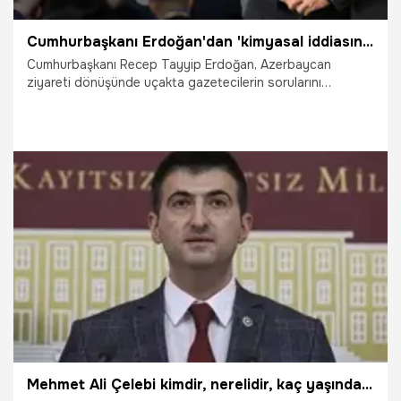
Cumhurbaşkanı Erdoğan'dan 'kimyasal iddiasına sert tepki!
Cumhurbaşkanı Recep Tayyip Erdoğan, Azerbaycan
ziyareti dönüşünde uçakta gazetecilerin sorularını
yanıtladı. Cumhurbaşkanı Erdoğan, TSK'nın kimyasal silah
kullandığına yönelik iddialara "Arkadaşlar hemen süratle
davaları açtılar ve bunun peşini kesinlikle bırakmayacağız.
Bu, bunların namussuzluklarındandır, ahlaksızlıklarındandır.
Bunlar ilk defa da bu iftiraları atıyor değiller. Bunlar
densizdir, bunlar ahlaksızdır" sözleriyle yanıt verdi.
Erdoğan, siyasetteki hamburger tartışmasına ilişkin
21.10.2022
Siyaset
"Kılıçdaroğlu’nun bizzat kendinden duymamış olsak ben
bile 'gerçekten böyle bir şey oldu mu' derdim. Ama
maalesef kendinden dinledik. Bunu bizzat kendisi
söyleyince gerçekten ben de şok oldum" dedi.
Mehmet Ali Çelebi kimdir, nerelidir, kaç yaşında? AK Parti’ye katılan Mehmet Ali Çelebi hakkında merak edilenler…