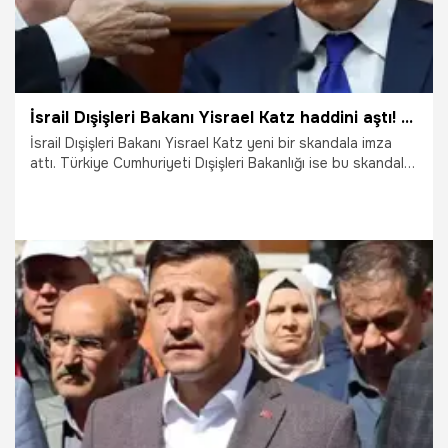
İsrail Dışişleri Bakanı Yisrael Katz haddini aştı! Skandal sözler sonrası Türkiye'den tepki yağdı
İsrail Dışişleri Bakanı Yisrael Katz yeni bir skandala imza
attı. Türkiye Cumhuriyeti Dışişleri Bakanlığı ise bu skandala
tepki olarak "Bahse konu olan şahıs muhatap alınacak biri
olma özelliğini kaybetti" açıklamasında bulundu.
6.08.2024
Dünya