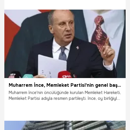
gerekçelerimizi netleştirmiş oluyor" dedi.
26.10.2021
Gündem
Muharrem İnce, Memleket Partisi'nin genel başkanı seçildi
Muharrem İnce'nin öncülüğünde kurulan Memleket Hareketi,
Memleket Partisi adıyla resmen partileşti. İnce, oy birliğiyle
genel başkanlığa seçilirken, parti sözcülüğüne Gaye Usluer
getirildi.