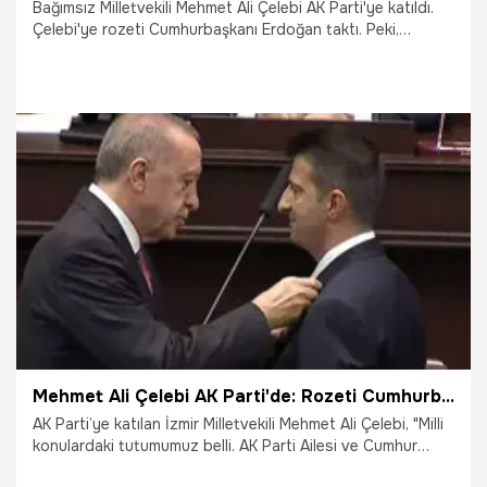
Bağımsız Milletvekili Mehmet Ali Çelebi AK Parti'ye katıldı.
Çelebi'ye rozeti Cumhurbaşkanı Erdoğan taktı. Peki,
Mehmet Ali Çelebi kimdir, nerelidir, kaç yaşında?
19.10.2022
Gündem
Mehmet Ali Çelebi AK Parti'de: Rozeti Cumhurbaşkanı Erdoğan taktı
AK Parti’ye katılan İzmir Milletvekili Mehmet Ali Çelebi, "Milli
konulardaki tutumumuz belli. AK Parti Ailesi ve Cumhur
İttifakı'nın görüşlerine yakınım. Bu konularda elimden geleni