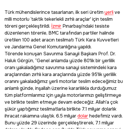
Türk mühendislerince tasarlanan, ilk seri üretim
yerli
ve
milli motorlu ‘taktik tekerlekli zırhlı araçlar' için teslim
töreni gerçekleştirildi.
İzmir
Pınarbaşı'ndaki tesiste
düzenlenen törenle, BMC tarafından partiler halinde
üretilen 100 adet aracın teslimatı Türk Kara Kuvvetleri
ve Jandarma Genel Komutanlığına yapıldı.
Törende konuşan Savunma Sanayii Başkanı Prof. Dr.
Haluk Görgün, “Genel anlamda yüzde 80'lik bir yerlilik
oranı yakaladığımız savunma sanayi sistemindeki kara
araçlarından zırhlı kara araçlarında yüzde 95'lik yerlilik
oranını yakaladığımız yerli motorlar teslim edeceğimiz bu
anlamlı günde, inşallah üzerine kararlılıkla durduğumuz
tüm platformlarımız için yayla motorlarımızı geliştirmeye
ve birlikte teslim etmeye devam edeceğiz. Allah'a çok
şükür yaptığımız teslimatlarla birlikte 7.1 milyar dolarlık
ihracat rakamına ulaştık. 6.5 milyar
dolar
hedefimiz vardı.
Bunu yüzde 29 üzerinde gerçekleştirerek, 7.1 milyar