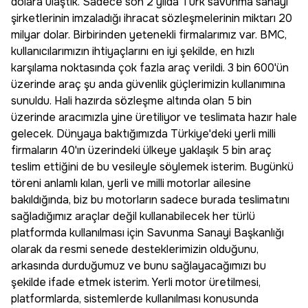
dolara ulaştık. Sadece son 2 yılda Türk savunma sanayi
şirketlerinin imzaladığı ihracat sözleşmelerinin miktarı 20
milyar dolar. Birbirinden yetenekli firmalarımız var. BMC,
kullanıcılarımızın ihtiyaçlarını en iyi şekilde, en hızlı
karşılama noktasında çok fazla araç verildi. 3 bin 600'ün
üzerinde araç şu anda güvenlik güçlerimizin kullanımına
sunuldu. Hali hazırda sözleşme altında olan 5 bin
üzerinde aracımızla yine üretiliyor ve teslimata hazır hale
gelecek. Dünyaya baktığımızda Türkiye'deki yerli milli
firmaların 40'ın üzerindeki ülkeye yaklaşık 5 bin araç
teslim ettiğini de bu vesileyle söylemek isterim. Bugünkü
töreni anlamlı kılan, yerli ve milli motorlar ailesine
bakıldığında, biz bu motorların sadece burada teslimatını
sağladığımız araçlar değil kullanabilecek her türlü
platformda kullanılması için Savunma Sanayi Başkanlığı
olarak da resmi senede desteklerimizin olduğunu,
arkasında durduğumuz ve bunu sağlayacağımızı bu
şekilde ifade etmek isterim. Yerli motor üretilmesi,
platformlarda, sistemlerde kullanılması konusunda