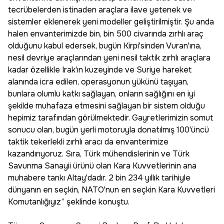
tecrübelerden istinaden araçlara ilave yetenek ve
sistemler eklenerek yeni modeller geliştirilmiştir. Şu anda
halen envanterimizde bin, bin 500 civarında zırhlı araç
olduğunu kabul edersek, bugün Kirpi'sinden Vuran'ına,
nesil devriye araçlarından yeni nesil taktik zırhlı araçlara
kadar özellikle Irak'ın kuzeyinde ve Suriye hareket
alanında icra edilen, operasyonun yükünü taşıyan,
bunlara olumlu katkı sağlayan, onların sağlığını en iyi
şekilde muhafaza etmesini sağlayan bir sistem olduğu
hepimiz tarafından görülmektedir. Gayretlerimizin somut
sonucu olan, bugün yerli motoruyla donatılmış 100'üncü
taktik tekerlekli zırhlı aracı da envanterimize
kazandırıyoruz. Sıra, Türk mühendislerinin ve Türk
Savunma Sanayii ürünü olan Kara Kuvvetlerinin ana
muhabere tankı Altay'dadır. 2 bin 234 yıllık tarihiyle
dünyanın en seçkin, NATO'nun en seçkin Kara Kuvvetleri
Komutanlığıyız” şeklinde konuştu.