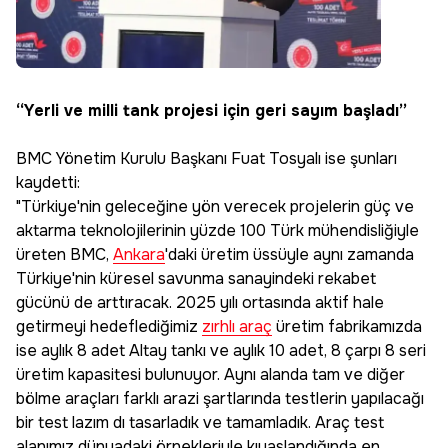
“Yerli ve milli tank projesi için geri sayım başladı”
BMC Yönetim Kurulu Başkanı Fuat Tosyalı ise şunları
kaydetti:
"Türkiye'nin geleceğine yön verecek projelerin güç ve
aktarma teknolojilerinin yüzde 100 Türk mühendisliğiyle
üreten BMC,
Ankara
'daki üretim üssüyle aynı zamanda
Türkiye'nin küresel savunma sanayindeki rekabet
gücünü de arttıracak. 2025 yılı ortasında aktif hale
getirmeyi hedeflediğimiz
zırhlı araç
üretim fabrikamızda
ise aylık 8 adet Altay tankı ve aylık 10 adet, 8 çarpı 8 seri
üretim kapasitesi bulunuyor. Aynı alanda tam ve diğer
bölme araçları farklı arazi şartlarında testlerin yapılacağı
bir test lazım dı tasarladık ve tamamladık. Araç test
alanımız dünyadaki örnekleriyle kıyaslandığında en