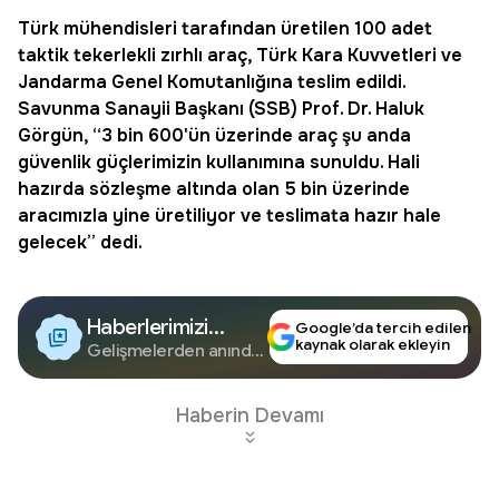
Türk mühendisleri tarafından üretilen 100 adet
taktik tekerlekli
zırhlı araç
, Türk Kara Kuvvetleri ve
Jandarma Genel Komutanlığına teslim edildi.
Savunma Sanayii Başkanı (SSB) Prof. Dr. Haluk
Görgün, “3 bin 600'ün üzerinde araç şu anda
güvenlik güçlerimizin kullanımına sunuldu. Hali
hazırda sözleşme altında olan 5 bin üzerinde
aracımızla yine üretiliyor ve teslimata hazır hale
gelecek” dedi.
Haberlerimizi
Google’da tercih edilen
kaynak olarak ekleyin
Google'da Takip
Gelişmelerden anında
haberdar olun.
Edin
Haberin Devamı