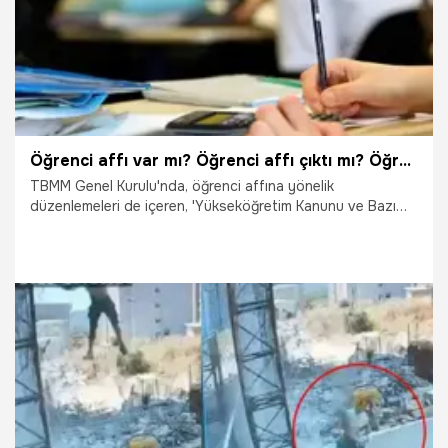
Öğrenci affı var mı? Öğrenci affı çıktı mı? Öğrenci affı TBMM'de kabul edildi mi? Öğrenci affı Meclis'ten geçti mi? Öğrenci affı ne zaman çıkacak? Öğrenci affı çıktı mı?
TBMM Genel Kurulu'nda, öğrenci affına yönelik
düzenlemeleri de içeren, 'Yükseköğretim Kanunu ve Bazı
Kanunlarda Değişiklik Yapılmasına Dair Kanun Teklifi' ile ilgili
yeni gelişme yaşandı. Öğrenci affı var mı? Öğrenci affı çıktı
mı? Öğrenci affı TBMM'de kabul edildi mi? Öğrenci affı
Meclis'ten geçti mi? Öğrenci affı ne zaman çıkacak?
Öğrenci affı çıktı mı? İşte yanıtı...
30.07.2026
Gündem