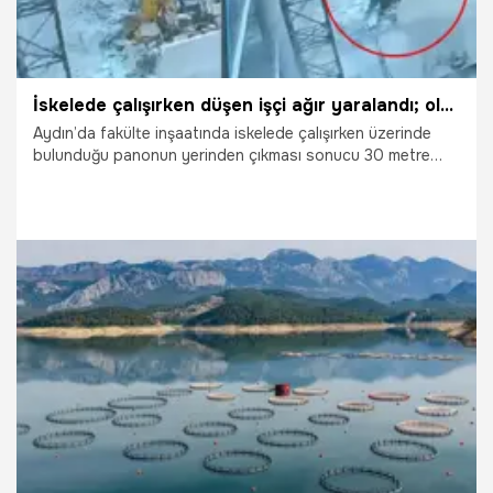
İskelede çalışırken düşen işçi ağır yaralandı; olay kamerada
Aydın’da fakülte inşaatında iskelede çalışırken üzerinde
bulunduğu panonun yerinden çıkması sonucu 30 metre
yükseklikten düşen Ferhat Çakır (27), ağır yaralandı. Olay,
inşaattaki güvenlik kamerasına yansıdı.
11.06.2026
Gündem