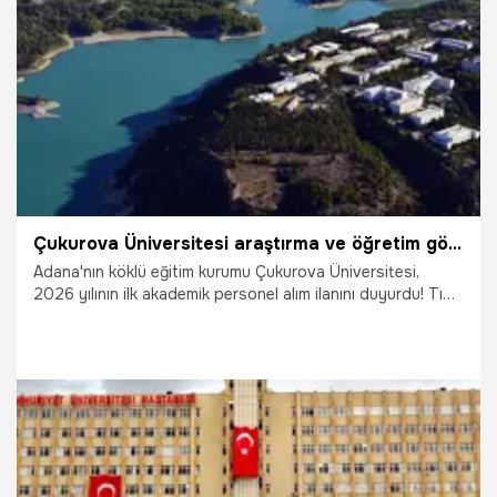
3.02.2026
Eskişehir
Çukurova Üniversitesi araştırma ve öğretim görevlisi alıyor Personel alımı başladı! İşte başvuru şartları ve kadrolar
Adana'nın köklü eğitim kurumu Çukurova Üniversitesi,
2026 yılının ilk akademik personel alım ilanını duyurdu! Tıp
Fakültesi'nden Devlet Konservatuvarı'na kadar farklı
birimlerde istihdam edilecek 6 öğretim ve araştırma
görevlisi için başvuru süreci bugün başladı. ALES'ten en az
70 puan şartının arandığı alımlarda sınav takvimi de
netleşti. Peki, hangi bölümlere alım yapılacak? Başvurular
ne zaman sona eriyor? İşte adım adım Çukurova
Üniversitesi akademik personel alım rehberi...
31.12.2025
Adana