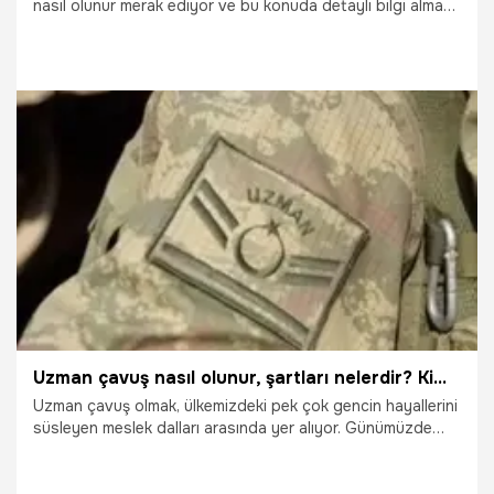
nasıl olunur merak ediyor ve bu konuda detaylı bilgi almaya
çalışıyor. Bunun için belli başlı kriterleri bulunuyor. Adaylar
bu kriterlere uyduktan sonra araştırma görevlisi olma hakkı
elde eder.
19.10.2025
Çalışma Hayatı
Uzman çavuş nasıl olunur, şartları nelerdir? Kimler uzman çavuş olamaz?
Uzman çavuş olmak, ülkemizdeki pek çok gencin hayallerini
süsleyen meslek dalları arasında yer alıyor. Günümüzde
pek çok gencin hayallerini süsleyen uzman çavuşluk için
farklı meslek dallarında da olduğu gibi belirli şartları