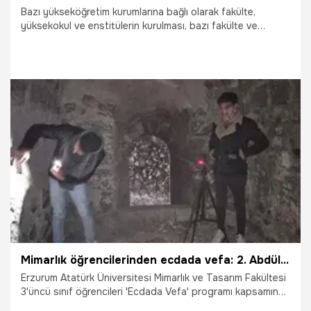
Bazı yükseköğretim kurumlarına bağlı olarak fakülte,
yüksekokul ve enstitülerin kurulması, bazı fakülte ve
enstitülerin kapatılması ile bazı fakültelerin adlarının
değiştirilmesine ilişkin Cumhurbaşkanı kararı Resmi
Gazete'de yayımlandı.
13.07.2025
Gündem
Mimarlık öğrencilerinden ecdada vefa: 2. Abdülhamid yadigarı Sivişli Tabyası, genç mimarların elinde yeniden canlanıyor!
Erzurum Atatürk Üniversitesi Mimarlık ve Tasarım Fakültesi
3'üncü sınıf öğrencileri 'Ecdada Vefa' programı kapsamında
2'nci Abdülhamid döneminde inşa edilen Sivişli Tabyası’nın