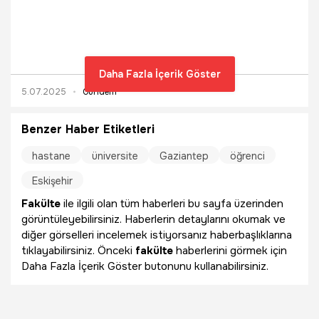
restorasyon projesini yaptı. Fakültenin Dekan Yardımcısı
Doç. Dr. Emriye Kazaz, "Hiç projesi olmayan tarihi yapının
rölöve, restitüsyon ve restorasyon projesini ürettik.
Bundan sonra yapıda hasar ya da bozulma meydana
geldiği zaman elimizde belgeleri olmuş olacak" dedi.
Daha Fazla İçerik Göster
5.07.2025
Gündem
Benzer Haber Etiketleri
hastane
üniversite
Gaziantep
öğrenci
Eskişehir
Fakülte
ile ilgili olan tüm haberleri bu sayfa üzerinden
görüntüleyebilirsiniz. Haberlerin detaylarını okumak ve
diğer görselleri incelemek istiyorsanız haberbaşlıklarına
tıklayabilirsiniz. Önceki
fakülte
haberlerini görmek için
Daha Fazla İçerik Göster butonunu kullanabilirsiniz.