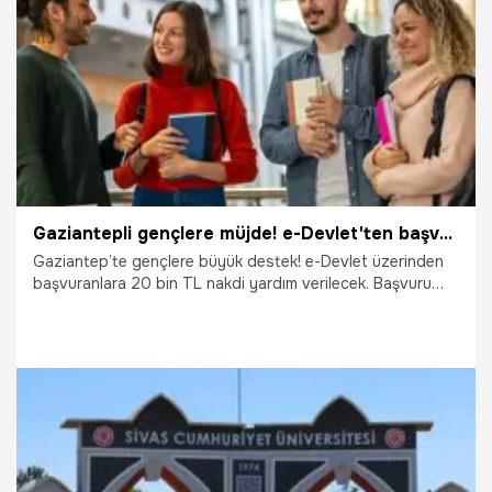
19.10.2025
Çalışma Hayatı
Gaziantepli gençlere müjde! e-Devlet'ten başvuran 20 bin TL nakdi ödeme alacak
Gaziantep’te gençlere büyük destek! e-Devlet üzerinden
başvuranlara 20 bin TL nakdi yardım verilecek. Başvuru
süreci 8 Eylül'de başlıyor. Detaylar açıklandı.
4.09.2025
Gaziantep