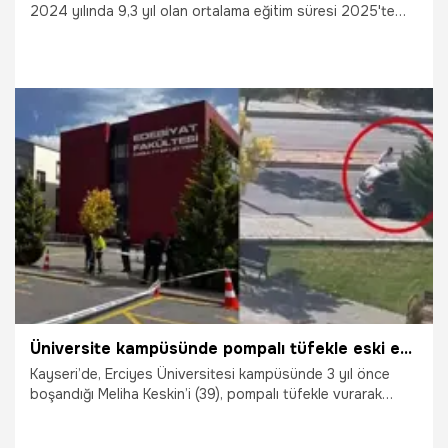
2024 yılında 9,3 yıl olan ortalama eğitim süresi 2025'te
9,4 yıla yükseldi. Bu artışa rağmen Adana, 9,6 yıl olan
Türkiye ortalamasının altında kaldı. 2 milyondan fazla 6 yaş
üzeri nüfusa sahip olan kentte üniversite mezunu sayısı
320 bine yaklaşırken, okuma yazma bilmeyen 55 binden
fazla vatandaşın yüzde 83’ünün kadın olması eğitimdeki
cinsiyet eşitsizliğini bir kez daha gözler önüne serdi.
2.06.2026
Adana
Üniversite kampüsünde pompalı tüfekle eski eşini vurarak öldüren sanığa ağırlaştırılmış müebbet istemi
Kayseri’de, Erciyes Üniversitesi kampüsünde 3 yıl önce
boşandığı Meliha Keskin’i (39), pompalı tüfekle vurarak
öldüren Ferhat Karakaya’nın tutuklu yargılandığı davada
duruşma savcısı mütalaasını açıkladı. Savcı, sanık