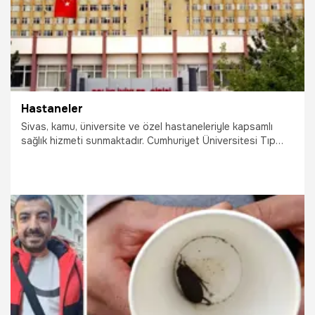
Hastaneler
Sivas, kamu, üniversite ve özel hastaneleriyle kapsamlı
sağlık hizmeti sunmaktadır. Cumhuriyet Üniversitesi Tıp
Fakültesi Hastanesi, Devlet Hastaneleri ve modern özel
sağlık merkezleri; acil, poliklinik ve diş sağlığı hizmetlerinden
ileri tetkik ve tedavi olanaklarına kadar geniş bir yelpazede
hizmet vermektedir.
9.12.2025
Sivas