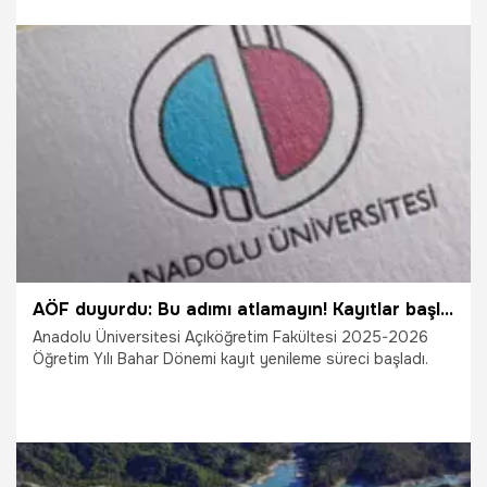
Karakaya’nın ‘tasarlayarak boşandığı eşe karşı kasten
öldürme’ suçundan ağırlaştırılmış müebbet hapis cezasına
çarptırılmasını istedi. Duruşma sanık avukatının süre
istemesi üzerine ertelendi.
14.04.2026
Kayseri
AÖF duyurdu: Bu adımı atlamayın! Kayıtlar başladı
Anadolu Üniversitesi Açıköğretim Fakültesi 2025-2026
Öğretim Yılı Bahar Dönemi kayıt yenileme süreci başladı.