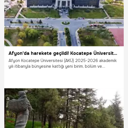
2.08.2025
Gaziantep
Afyon'da harekete geçildi! Kocatepe Üniversitesi'nde yeni fakülte ve bölümler açılıyor
Afyon Kocatepe Üniversitesi (AKÜ) 2025-2026 akademik
yılı itibarıyla bünyesine kattığı yeni birim, bölüm ve
programlarla büyümeye, akademik ve bilimsel anlamda
Türkiye’nin seçkin eğitim kurumları arasında yerini alma
yolunda hızla ilerlemeye devam ediyor.
1.08.2025
Gündem