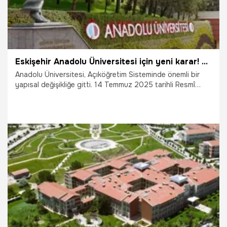
Eskişehir Anadolu Üniversitesi için yeni karar! Açıköğretimde resmen değişti
Anadolu Üniversitesi, Açıköğretim Sisteminde önemli bir
yapısal değişikliğe gitti. 14 Temmuz 2025 tarihli Resmî
Gazete’de yayımlanan Cumhurbaşkanı kararı
doğrultusunda, Açıköğretim Sistemine bağlı İktisat ve
İşletme Fakülteleri, "Açıköğretim Fakültesi" çatısı altında
birleştirildi. Bu değişim, Açıköğretim Programlarının
sürdürülebilirliğini ve verimliliğini arttıracak.
18.07.2025
Eskişehir