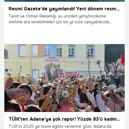
Resmi Gazete'de yayımlandı! Yeni dönem resmen başladı, üretim yapmayanın elinden alınacak
Tarım ve Orman Bakanlığı, su ürünleri yetiştiricilerine
üretime ara verebilmeleri için bir yıl süre tanıyabilecek,
talep halinde bu süre bir defalığına bir yıl daha
uzatılabilecek.
4.06.2026
Gündem
TÜİK’ten Adana’ya şok rapor! Yüzde 83'ü kadınlardan çıktı: 55 bin kişi okuma yazma bilmiyor
TÜİK’in 2025 yılı resmi eğitim verilerine göre, Adana’da