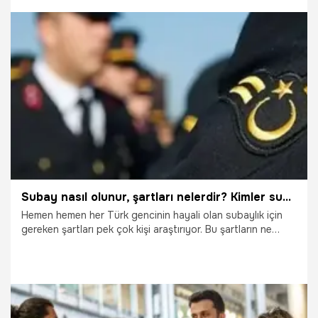
sağlamanız gerekir. Uzman çavuş olarak askerlik mesleğini
profesyonel olarak sürdürmek isteyen pek çok kişi, uzman
çavuş olmanın şartlarını detaylı bir şekilde araştırıyor.
19.10.2025
Çalışma Hayatı
Subay nasıl olunur, şartları nelerdir? Kimler subay olamaz?
Hemen hemen her Türk gencinin hayali olan subaylık için
gereken şartları pek çok kişi araştırıyor. Bu şartların ne
olduğunu merak eden kadın ve erkek adaylar subay olmak
için başvuru yapıyor. Her Türk gencinin bazı şartları
taşıması halinde subay olma hakları vardır. Bu şartları
taşıyan kişiler, subaylık rütbesi alarak TSK bünyesinde
askeri personel olarak çalışma imkanı elde eder.