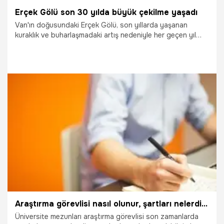
Erçek Gölü son 30 yılda büyük çekilme yaşadı
Van'ın doğusundaki Erçek Gölü, son yıllarda yaşanan
kuraklık ve buharlaşmadaki artış nedeniyle her geçen yıl
biraz daha küçülüyor. Uydu görüntülerine göre gölde son
30 yılda ciddi oranda su kaybı yaşandığı belirlendi.
28.10.2025
Van
Araştırma görevlisi nasıl olunur, şartları nelerdir? Kimler araştırma görevlisi olamaz?
Üniversite mezunları araştırma görevlisi son zamanlarda