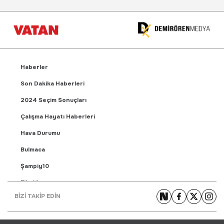
Haberler
Son Dakika Haberleri
2024 Seçim Sonuçları
Çalışma Hayatı Haberleri
Hava Durumu
Bulmaca
Şampiy10
Fikstür
BİZİ TAKİP EDİN
Puan Durumu
Gündem Haberleri