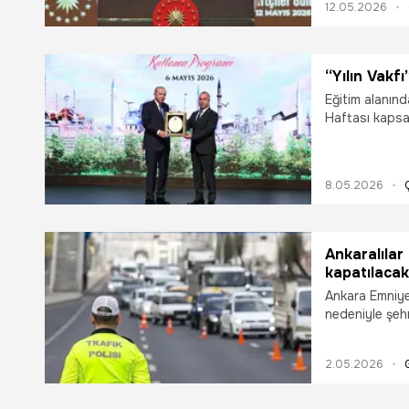
12.05.2026
milyon dolara
“Yılın Vakfı
Eğitim alanında
Haftası kapsa
Merkezi’nde d
oldu. Eren Va
Erdoğan’dan E
8.05.2026
aldı.
Ankaralılar 
kapatılacak
listesi
Ankara Emniye
nedeniyle şehr
kısıtlamasına 
Fatih Sultan 
2.05.2026
daha birçok kr
kapatılacak. İş