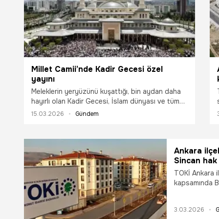
Millet Camii’nde Kadir Gecesi özel
yayını
Meleklerin yeryüzünü kuşattığı, bin aydan daha
hayırlı olan Kadir Gecesi, İslam dünyası ve tüm
yurtta dualarla idrak edilecek. Cumhurbaşkanlığı
15.03.2026
Gündem
Külliyesi Beştepe Millet Camii'nde Diyanet İşleri
Başkanı Prof. Dr. Safi Arpaguş ve dünyaca ünlü
hafızların katılımıyla gerçekleştirilecek “Kadir
Gecesi Özel” programı ise Kanal D’den canlı
Ankara ilçe
yayınlanacak.
Sincan hak s
listeler
TOKİ Ankara il
kapsamında Ba
kura çekilişi y
ilçelerde TOKİ
3.03.2026
listeleri e de