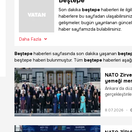
Beştepe
Son dakika
beştepe
haberleri ile il
haberlere bu sayfadan ulaşabilirsiniz
gelişmeler, bugün yayınlanan güncel
haber sayfamızda bulabilirsiniz.
Daha Fazla
Beştepe
haberleri sayfasında son dakika yaşanan
beşte
beştepe haberi bulunmuştur. Tüm
beştepe
haberleri aşağı
NATO Zirves
yemeği men
Ankara’da dü
gerçekleştiril
yanı sıra Türk
dikkat çekti. 
8.07.2026
Türkiye’nin fa
sunumlarla bir
yemekler sosy
medya kullanıc