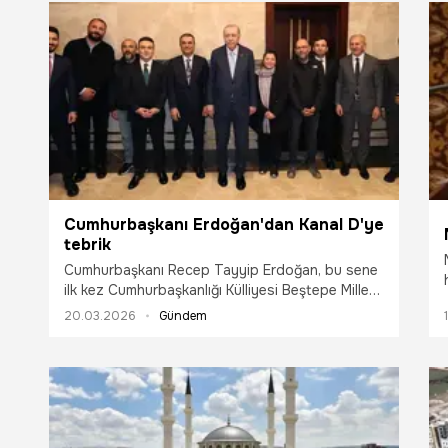
Cumhurbaşkanı Erdoğan'dan Kanal D'ye
tebrik
Cumhurbaşkanı Recep Tayyip Erdoğan, bu sene
ilk kez Cumhurbaşkanlığı Külliyesi Beştepe Millet
Camii avlusundaki özel stüdyodan yayın yapan
20.03.2026
Gündem
Kanal D’nin iftar programı “Bir Ramazan Akşamı”
ekibini tebrik etti.