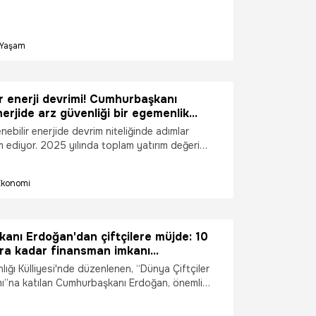
ılımıyla düzenlenen törenle sahiplerini buldu.
an Türk Kızılay Genel Başkanı Fatma Meriç
zılaycılar biliyoruz ki arkamızda milletimiz,
Yaşam
u yardımseverlik ruhu oldukça, bu nesillerden
rıldıkça Kızılay daha yüzyıllarca bu hizmeti
m edecek" dedi.
ir enerji devrimi! Cumhurbaşkanı
erjide arz güvenliği bir egemenlik
enebilir enerjide devrim niteliğinde adımlar
ediyor. 2025 yılında toplam yatırım değeri
ilyar dolar olan 7 bin 110 elektrik üretim santrali
. Toplam kurulu gücü 8 bin 313 megavat olan
Ekonomi
zde 98’ini yenilenebilir enerji santralleri
anı Erdoğan'dan çiftçilere müjde: 10
ara kadar finansman imkanı
ız
ığı Külliyesi'nde düzenlenen, “Dünya Çiftçiler
”na katılan Cumhurbaşkanı Erdoğan, önemli
bulundu. Erdoğan, ''İşletmelerimize 24 ay geri
ıla kadar vadeli, proje büyüklüğüne göre 10