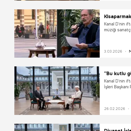
öğrenilebiliyor
KIsaparmak’
Kanal D’nin if
müziği sanatç
konuk oldu. Cu
Camii’nden ca
imzasını taşıy
3.03.2026
seslendirdi. K
unutulmaz anl
izlenen videol
topladı.
“Bu kutlu g
Kanal D’nin i
İşleri Başkanı
Cumhurbaşkanl
gerçekleştiri
teması "Ramaza
26.02.2026
yaptı.
Diyanet İşl