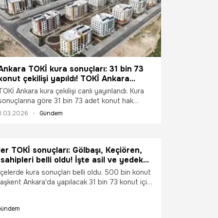
Ankara TOKİ kura sonuçları: 31 bin 73
konut çekilişi yapıldı! TOKİ Ankara
kazanan isimler listesi
TOKİ Ankara kura çekilişi canlı yayınlandı. Kura
sonuçlarına göre 31 bin 73 adet konut hak
sahibine kavuştu. 500 bin konut kapsamında
3.03.2026
Gündem
bugün Ankara merkez ve ilçeler için çekiliş
yapıldı. Gölbaşı, Keçiören, Nallıhan gibi ilçeler de
başvuru yapan vatandaşlar konutlarına kavuştu.
ler TOKİ sonuçları: Gölbaşı, Keçiören,
İşte ANKARA TOKİ kazanan isimler listesi...
ahipleri belli oldu! İşte asil ve yedek
çelerde kura sonuçları belli oldu. 500 bin konut
şkent Ankara'da yapılacak 31 bin 73 konut için
apıldı. Gölbaşı, Sincan, Polatlı, Kızılcahamam gibi
 çekiliş sonuçları açıklandı. Asil ve yedek isim
Gündem
vlet ve resmi internet sayfalarından