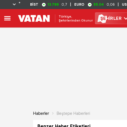
°
13.799
55.04
BİST
0,7
|
EURO
0,06
|
US
Türkiye,
ŞE
HİRLER
Şehirlerinden Okunur
Haberler
Beştepe Haberleri
Benzer Haber Etiketleri