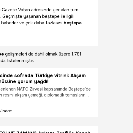
gili Gazete Vatan adresinde yer alan tüm
. Geçmişte yaşanan beştepe ile ilgili
 haberler ve çok daha fazlasını
beştepe
pe
gelişmeleri de dahil olmak üzere
1.781
da listelenmiştir.
inde sofrada Türkiye vitrini: Akşam
üsüne yorum yağdı!
zenlenen NATO Zirvesi kapsamında Beştepe’de
en resmi akşam yemeği, diplomatik temasların
 mutfağının zenginliğini yansıtan menüsüyle de
Dünya liderleri için hazırlanan özel davette,
Gündem
rklı bölgelerinden seçilen lezzetler modern
 araya getirildi. Beştepe'de liderlere ikram edilen
al medyanın da gündeminde yer aldı. Sosyal
ıları genel olarak menüyü çok beğendi...