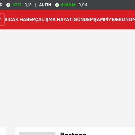
47.71
6495,16
D
0,18
|
ALTIN
0,04
SICAK HABER
ÇALIŞMA HAYATI
GÜNDEM
ŞAMPİY10
EKONOM