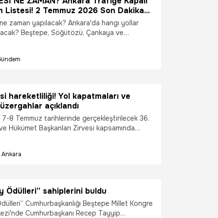
Sİ NE ZAMAN? Ankara Trafiğe Kapalı
am Listesi! 2 Temmuz 2026 Son Dakika
i Gelişmeleri
ne zaman yapılacak? Ankara'da hangi yollar
ılacak? Beştepe, Söğütözü, Çankaya ve
aşım nasıl etkilenecek? Başkentte yaşayan
atandaş, 7-8 Temmuz 2026 tarihlerinde
Gündem
ecek NATO Zirvesi öncesinde trafik tedbirlerini
yollar listesini araştırıyor. Ankara'da
eniş güvenlik önlemleri kapsamında çok sayıda
 ve sokakta geçici trafik düzenlemesi yapılacak.
i hareketliliği! Yol kapatmaları ve
si tarihleri, Ankara trafiğe kapalı yollar listesi
güzergahlar açıklandı
gelişmeleri.
i, 7-8 Temmuz tarihlerinde gerçekleştirilecek 36.
ve Hükümet Başkanları Zirvesi kapsamında
fik tedbirlerini açıkladı.
Ankara
y Ödülleri” sahiplerini buldu
Ödülleri” Cumhurbaşkanlığı Beştepe Millet Kongre
kezi'nde Cumhurbaşkanı Recep Tayyip