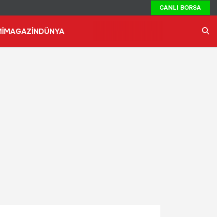
CANLI BORSA
İ
MAGAZİN
DÜNYA
Ara