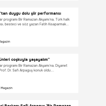
.
tan duygu dolu şiir performansı
tar programı Bir Ramazan Akşamı’na, Türk halk
ısı, besteci ve söz yazarı Fatih Kısaparmak
mhurbaşkanlığı Külliyesi Beştepe Millet
nlı yayınlanan programda usta sanatçı, kendi
an “İnsan Kardeşim” adlı şiirini ney eşliğinde
Magazin
ısaparmak’ın duygu yüklü performansı izleyicilere
ar yaşattı. Sosyal medyada kısa sürede en çok
ar arasına giren şiir yorumu, büyük beğeni
ünleri coşkuyla yaşayalım”
ftar programı Bir Ramazan Akşamı’na, Diyanet
 Prof. Dr. Safi Arpaguş konuk oldu.
ığı Külliyesi Beştepe Millet Camii’nden
len yayında Başkan Arpaguş, bu yılın ramazan
n, Cami ve Hayat" başlıklarıyla ilgili açıklamalar
Magazin
eri Başkanı Safi Arpaguş ‘Bir Ramazan