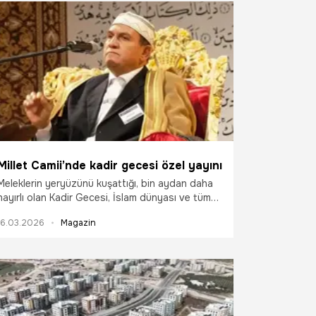
Millet Camii’nde kadir gecesi özel yayını
Meleklerin yeryüzünü kuşattığı, bin aydan daha
hayırlı olan Kadir Gecesi, İslam dünyası ve tüm
yurtta dualarla idrak edilecek. Cumhurbaşkanlığı
16.03.2026
Magazin
Külliyesi Beştepe Millet Camii'nde Diyanet İşleri
Başkanı Prof. Dr. Safi Arpaguş ve dünyaca ünlü
hafızların katılımıyla gerçekleştirilecek “Kadir
Gecesi Özel” programı ise Kanal D’den canlı
yayınlanacak.