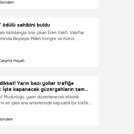
Gündem
 kadar finansman imkanı sağlayacağız'' dedi.
” ödülü sahibini buldu
ki katkılarıyla öne çıkan Eren Vakfı, Vakıflar
mında Beştepe Millet Kongre ve Kültür
üzenlenen törende “Yılın Vakfı” ödülünün sahibi
kfı adına ödülü Cumhurbaşkanı Recep Tayyip
ren Holding Yönetim Kurulu Başkanı Emir Eren
Çalışma Hayatı
dikkat! Yarın bazı yollar trafiğe
: İşte kapanacak güzergahların tam
t Müdürlüğü, yarın düzenlenecek etkinlik
in en işlek ana arterlerinde kapsamlı bir trafik
gidileceğini duyurdu. Saat 06.00'dan itibaren
Mehmet Bulvarı, Gazi Mustafa Kemal Bulvarı ve
Gündem
itik güzergah çift yönlü olarak araç trafiğine
te detaylar...