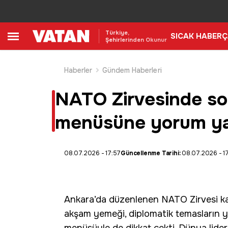
Türkiye,
SICAK HABER
Ç
Şehirlerinden Okunur
Haberler
Gündem Haberleri
NATO Zirvesinde sof
menüsüne yorum ya
08.07.2026 - 17:57
Güncellenme Tarihi:
08.07.2026 - 1
Ankara
’da düzenlenen
NATO
Zirvesi 
akşam yemeği, diplomatik temasların ya