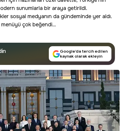
eri için hazırlanan özel davette, Türkiye’nin
odern sunumlarla bir araya getirildi.
ekler sosyal medyanın da gündeminde yer aldı.
k menüyü çok beğendi...
din
Google’da tercih edilen
kaynak olarak ekleyin