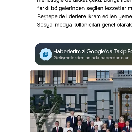
menüsüyle de dikkat çekti. Dünya liderl
farklı bölgelerinden seçilen lezzetler m
Beştepe'de liderlere ikram edilen yem
Sosyal medya kullanıcıları genel olara
Haberlerimizi Google'da Takip E
Gelişmelerden anında haberdar olun.
1