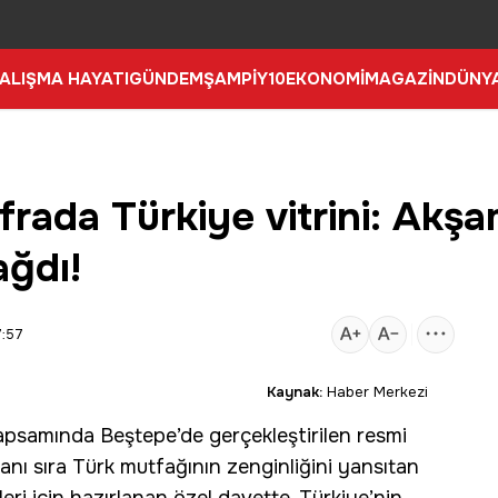
ALIŞMA HAYATI
GÜNDEM
ŞAMPİY10
EKONOMİ
MAGAZİN
DÜNY
rada Türkiye vitrini: Akş
ğdı!
7:57
Kaynak:
Haber Merkezi
kapsamında
Beştepe
’de gerçekleştirilen resmi
nı sıra Türk mutfağının zenginliğini yansıtan