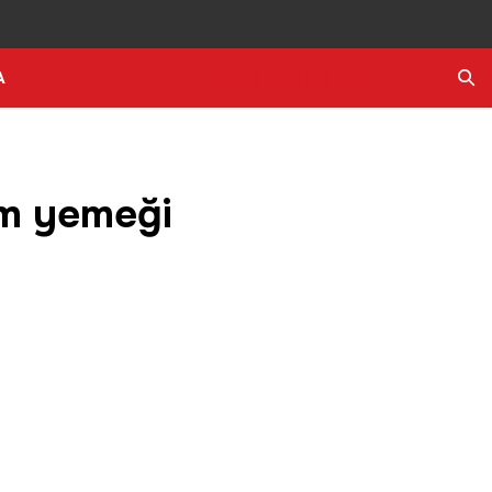
A
Ara
am yemeği