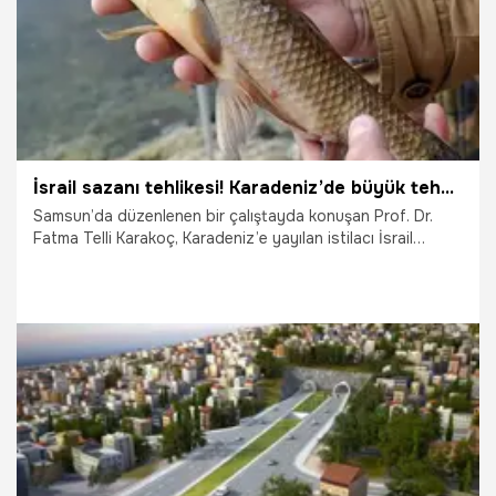
İsrail sazanı tehlikesi! Karadeniz’de büyük tehdit oluşturmaya devam ediyor
Samsun’da düzenlenen bir çalıştayda konuşan Prof. Dr.
Fatma Telli Karakoç, Karadeniz’e yayılan istilacı İsrail
sazanının ekonomik kayıplara yol açtığını, balıkçıların
ağlarını parçaladığını ve diğer balıkların yumurta ve
larvalarını yediğini söyledi.
23.09.2025
Samsun