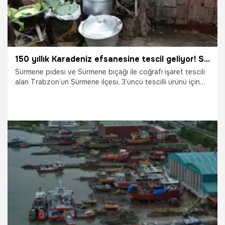
150 yıllık Karadeniz efsanesine tescil geliyor! Sürmene 'tenekede mısır ekmeği' için düğmeye basıldı!
Sürmene pidesi ve Sürmene bıçağı ile coğrafi işaret tescili
alan Trabzon’un Sürmene ilçesi, 3’üncü tescilli ürünü için
başvuruda bulundu. Yaklaşık 150 yıldır kadınların taş
fırınlarda 15 saat boyunca odun közünde dinlendirerek
pişirdiği, kıvamıyla keki ve helvayı andıran "tenekede mısır
ekmeği" için Türk Patent ve Marka Kurumu’na resmi
başvuru yapıldı.
21.07.2026
Gündem