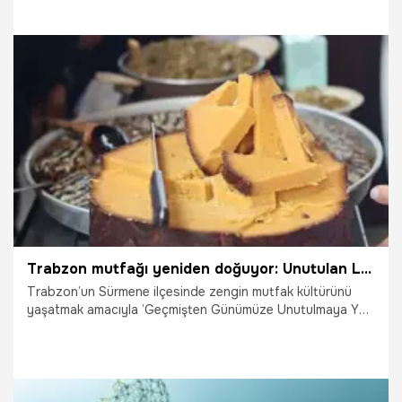
hastanelere kaldırıldı.
16.11.2025
Gündem
Trabzon mutfağı yeniden doğuyor: Unutulan Lezzetler Sürmene’de gün yüzüne çıktı
Trabzon’un Sürmene ilçesinde zengin mutfak kültürünü
yaşatmak amacıyla ’Geçmişten Günümüze Unutulmaya Yüz
Tutmuş Trabzon Mutfağı’ etkinliği düzenlendi. Geleneksel
mutfak kültürünün korunmasının önemine dikkat çeken Dr.
Ender Saraç, “Trabzon, ülkemizin çok bereketli bir köşesi.
Dağı, denizi, deresi ve gölleriyle inşallah torunlarımıza daha
yeşil, bereketli ve geleneksel tatların korunduğu bir