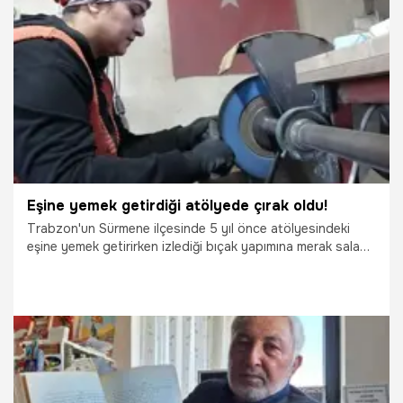
6.02.2025
Gündem
Eşine yemek getirdiği atölyede çırak oldu!
Trabzon'un Sürmene ilçesinde 5 yıl önce atölyesindeki
eşine yemek getirirken izlediği bıçak yapımına merak salan
Şennur usta, tescilli Sürmene bıçağı üretimine başladı.
Evinin yanında bulunan küçük atölyede Türkiye'nin farklı
illerine el yapımı Sürmene bıçağı gönderen Şennur Cengiz,
“Biz Karadeniz kadını aklına bir şey koyduysa üstesinden
gelir” dedi.
8.01.2025
Gündem