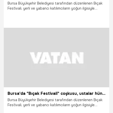
Bursa Büyükşehir Belediyesi tarafından düzenlenen Bıçak
Festivali, yerli ve yabancı katılımcıların yoğun ilgisiyle
başladı. Festival kapsamında Türkiye'nin dört bir yanından
gelen bıçak ustaları el emeği ürünlerini sergilerken,
festivale Bursa Büyükşehir Belediye Başkanvekili, Şahin
Biba, Sürmene Belediye Başkanı Hüseyin Azizoğlu, AK Parti
Yerel Yönetimler Başkan Yardımcısı Recep Altepe ve
vatandaşlar stantlara büyük ilgi gösterdi.
2.05.2026
Bursa
Bursa'da "Bıçak Festivali" coşkusu, ustalar hünerlerini sergiledi
Bursa Büyükşehir Belediyesi tarafından düzenlenen Bıçak
Festivali, yerli ve yabancı katılımcıların yoğun ilgisiyle
başladı. Festival kapsamında Türkiye'nin dört bir yanından