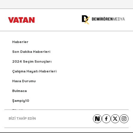
Haberler
Son Dakika Haberleri
2024 Seçim Sonuçları
Çalışma Hayatı Haberleri
Hava Durumu
Bulmaca
Şampiy10
Fikstür
BİZİ TAKİP EDİN
Puan Durumu
Gündem Haberleri