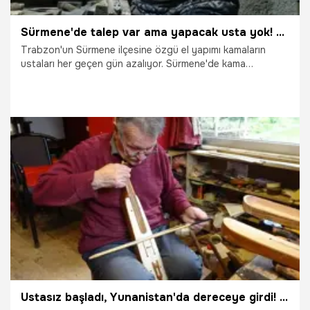
Sürmene'de talep var ama yapacak usta yok! Son usta kazancını açıkladı: '3 tane yapınca 6 bin TL kazanıyorum'
Trabzon'un Sürmene ilçesine özgü el yapımı kamaların
ustaları her geçen gün azalıyor. Sürmene'de kama
yapımında usta olan 1-2 kişi kaldı. Kamalara talep var ama
yapacak usta yetişmiyor. Sürmene'nin son kama
ustalarından 78 yaşındaki Cengizhan Alpaslan, bu işte iyi
kazanç olduğunu belirterek, 2-3 üründe 6-7 bin TL
kazandığını söyledi.
5.01.2026
Gündem
Ustasız başladı, Yunanistan'da dereceye girdi! Trabzonlu usta tek başına üretip dünyaya satıyor