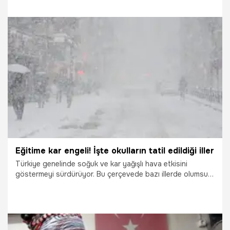
olurken Valilikler kar tatili haberini duyurdu. Peki 7 Şubat
Cuma okullar tatil mi? Hangi il ve ilçelerde okullar tatil
edildi?
7.02.2025
Gündem
Eğitime kar engeli! İşte okulların tatil edildiği iller
Türkiye genelinde soğuk ve kar yağışlı hava etkisini
göstermeyi sürdürüyor. Bu çerçevede bazı illerde olumsuz
hava koşulları nedeniyle okullar tatil edildi.