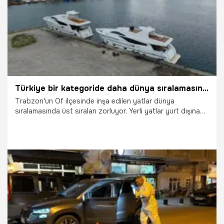
hedeflenirken, ocak ayı programı kapsamında Trabzon da
kura heyecanı yaşayan iller arasında yer alıyor ve
vatandaşlar 2026 TOKİ Trabzon kura çekimi sonuçlarının
açıklanıp açıklanmadığını merak ediyor. İşte detaylar...
Türkiye bir kategoride daha dünya sıralamasında üst sıralarda! Trabzon'da üretilip ihraç ediliyor
Trabzon'un Of ilçesinde inşa edilen yatlar dünya
sıralamasında üst sıraları zorluyor. Yerli yatlar yurt dışına
ihraç ediliyor.
11.01.2026
Gündem