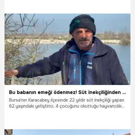
gelen bıçak ustaları el emeği ürünlerini sergilerken,
festivale Bursa Büyükşehir Belediye Başkanvekili, Şahin
Biba, Sürmene Belediye Başkanı Hüseyin Azizoğlu, AK Parti
Yerel Yönetimler Başkan Yardımcısı Recep Altepe ve
vatandaşlar stantlara büyük ilgi gösterdi.
2.05.2026
Vatan TV
Bu babanın emeği ödenmez! Süt inekçiliğinden dört çocuğunu büyüterek üniversitede okuttu
Bursa'nın Karacabey ilçesinde 22 yıldır süt inekçiliği yapan
62 yaşındaki yetiştirici, 4 çocuğunu okuttuğu hayvancılıkta
son birkaç yıldır yem fiyatlarının yüksekliği nedeniyle
zorlandığını söyledi.