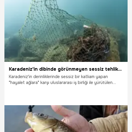
Trabzon bırakırız” dedi.
16.11.2025
Gündem
Karadeniz'in dibinde görünmeyen sessiz tehlike! Denizdeki çöplerin yüzde 20'sini oluşturuyor, yıllarca canlı avlayabiliyor!
Karadeniz'in derinliklerinde sessiz bir katliam yapan
"hayalet ağlara" karşı uluslararası iş birliği ile yürütülen
projede önemli mesafe kat edildi. KTÜ Sürmene Deniz
Bilimleri Fakültesi Öğretim Üyesi Prof. Dr. Coşkun Erüz,
Romanya liderliğinde Türkiye, Bulgaristan ve Gürcistan'ın
katılımıyla yürütülen projede Doğu Karadeniz kıyılarında şu
ana kadar $10$ bin civarında balıkçılık materyali tespit
edildiğini açıkladı.
30.10.2025
Gündem