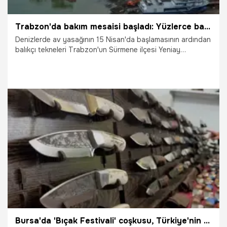
Trabzon'da bakım mesaisi başladı: Yüzlerce balıkçı sıraya girdi
Denizlerde av yasağının 15 Nisan'da başlamasının ardından
balıkçı tekneleri Trabzon'un Sürmene ilçesi Yeniay
mahallesindeki Çamburnu Tersanesi'nde rutin bakım ve
onarımdan geçiyor.
18.05.2026
Gündem
Bursa'da 'Bıçak Festivali' coşkusu, Türkiye'nin dört bir yanından gelen ustalar hünerlerini sergiledi