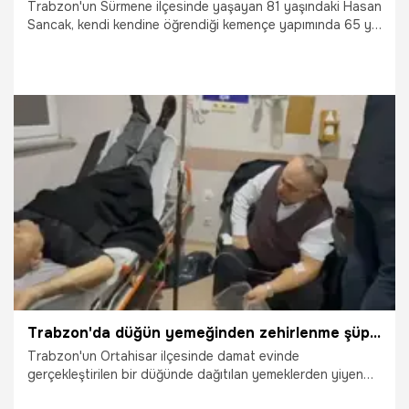
Trabzon'un Sürmene ilçesinde yaşayan 81 yaşındaki Hasan
Sancak, kendi kendine öğrendiği kemençe yapımında 65 yılı
geride bıraktı. Çalmasını bilmediği enstrümanıyla
Yunanistan’da ödül kazanan Sancak, bugün el yapımı
kemençelerini dünyanın dört bir yanına gönderiyor.
1.01.2026
Gündem
Trabzon'da düğün yemeğinden zehirlenme şüphesi! Yaklaşık 100 kişi hastaneye kaldırıldı
Trabzon'un Ortahisar ilçesinde damat evinde
gerçekleştirilen bir düğünde dağıtılan yemeklerden yiyen
yaklaşık 100 davetli, gıda zehirlenmesi şüphesiyle