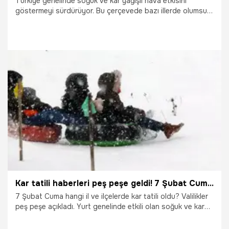
Türkiye genelinde soğuk ve kar yağışlı hava etkisini
göstermeyi sürdürüyor. Bu çerçevede bazı illerde olumsuz
hava koşulları nedeniyle okullar tatil edildi.
25.02.2025
Gündem
Kar tatili haberleri peş peşe geldi! 7 Şubat Cuma hangi illerde okullar tatil?
7 Şubat Cuma hangi il ve ilçelerde kar tatili oldu? Valilikler
peş peşe açıkladı. Yurt genelinde etkili olan soğuk ve kar
yağışlı hava etkisini sürdürüyor. Dün birçok il ve ilçede
etkisini arttıran kar yağışı ulaşımda aksamalara neden