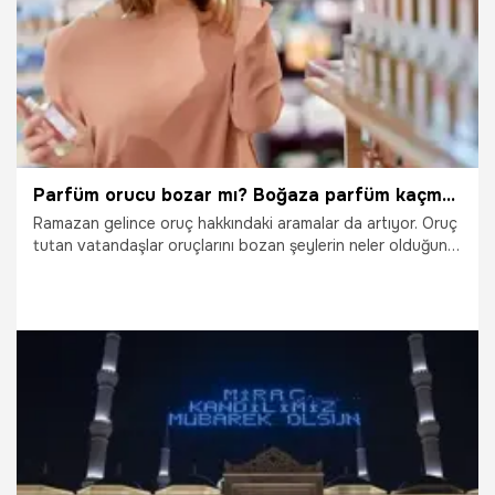
Parfüm orucu bozar mı? Boğaza parfüm kaçması orucu bozar mı? Diyanet’in parfüm ve deodorant açıklaması!
Ramazan gelince oruç hakkındaki aramalar da artıyor. Oruç
tutan vatandaşlar oruçlarını bozan şeylerin neler olduğunu
sorguluyor, Diyanet İşleri Başkanlığı’nın açıklamalarını
yakından takip ediyor. Bu kapsamda merak edilen
sorulardan biri de Parfüm orucu bozar mı? sorusu oldu.
Peki oruçluyken parfüm ya da deodorant sıkmak orucu
bozar mı?
29.01.2026
Ramazan