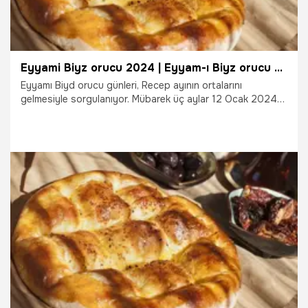
Eyyami Biyz orucu 2024 | Eyyam-ı Biyz orucu nedir, eyyamı biyz orucu ne zaman 2024, recep ayının orucu hangi gün tutulur, eyyamı biyz orucu 2 gün tutulur mu?
Eyyamı Biyd orucu günleri, Recep ayının ortalarını
gelmesiyle sorgulanıyor. Mübarek üç aylar 12 Ocak 2024
Cuma günü Recep ayı ile başladı. Şaban ayı ile devam
edecek ve 11 ayın Sultanı Ramazan ayıyla üç aylar
uğurlanacak. Recep ayı idrak edilirken Eyyâm-ı biyd
(aydınlık günler) orucu da gündeme geldi. Peki, Recep
ayının 13. 14. 15. günü ne zaman 2024? Eyyâm-ı biyd
orucu nedir, kaç gün tutulur, 2 gün tutulur mu? Recep
ayının orucu hangi gün tutulur? İşte Eyyami Biyz orucu
24.01.2024
Gündem
2024…