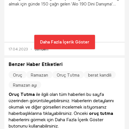
almak için günde 150 çağrı gelen 'Alo 190 Dini Danışma'
hattındaki görevlilere, bazı vatandaşların 'Saç boyatmak,
krem sürmek, makyaj yapmak, tırnak kesmek oruç bozar
mı?', 'Sahurda ezan bitene kadar yemek yenilir mi ?' gibi
sorular yönelttiği belirtildi.
Daha Fazla İçerik Göster
17.04.2023
Gündem
Benzer Haber Etiketleri
Oruç
Ramazan
Oruç Tutma
berat kandili
Ramazan ayı
Oruç Tutma
ile ilgili olan tüm haberleri bu sayfa
üzerinden görüntüleyebilirsiniz. Haberlerin detaylarını
okumak ve diğer görselleri incelemek istiyorsanız
haberbaşlıklarına tıklayabilirsiniz. Önceki
oruç tutma
haberlerini görmek için Daha Fazla İçerik Göster
butonunu kullanabilirsiniz.