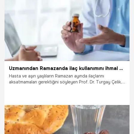
11.03.2024
Sağlık
Uzmanından Ramazanda ilaç kullanımını ihmal etmeyin uyarısı geldi
Hasta ve aşırı yaşlıların Ramazan ayında ilaçlarını
aksatmamaları gerektiğini söyleyen Prof. Dr. Turgay Çelik,
hasta ve yaşlı kişilerin Ramazanda ilaç kullanmamasının
hastalıkların alevlenmesine veya yeni hastalıkların
tetiklenmesine, tedavinin durmasına, hastalıkların tekrar
başlamasına yol açabileceğini ifade etti.
11.03.2024
Sağlık