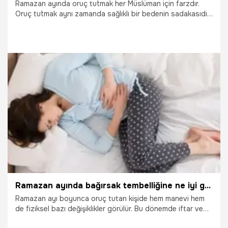
Ramazan ayında oruç tutmak her Müslüman için farzdır.
Oruç tutmak aynı zamanda sağlıklı bir bedenin sadakasıdır.
Dolayısıyla her sağlıklı Müslüman oruç tutmaya engel bir
hastalığı olmadığı sürece oruç tutması farzdır. Ramazan
ayında oruç tutmanız faziletleri bulunmaktadır. Oruç
tutmak İslam'ın şartlarından biridir. Yüce Allah insanlara
lütfettiği bir ay olarak Ramazan ayını işaret ediyor.
Ramazan ayı paylaşma ayı ve yardımlaşma ayıdır. Her
Müslüman Ramazan ayında tok olan aç olanın halinden
19.10.2025
Ramazan
anlamaktadır.
Ramazan ayında bağırsak tembelliğine ne iyi gelir? Bağırsakları ne çalıştırır? Bağırsak problemleri için öneriler
Ramazan ayı boyunca oruç tutan kişide hem manevi hem
de fiziksel bazı değişiklikler görülür. Bu dönemde iftar ve
sahurda edinilen basit alışkanlıklarla sağlık üzerinde pozitif