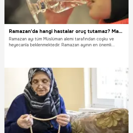
Ramazan'da hangi hastalar oruç tutamaz? Maddeler halin hangi hastalar oruç tutmamalı?
Ramazan ayı tüm Müslüman alemi tarafından coşku ve
heyecanla beklenmektedir. Ramazan ayının en önemli
ibadeti oruç tutmak olurken, bu ayda iyi ve güzel olana
yönelim vardır. Tüm Müslümanlar her yıl Ramazan ayını dolu
dolu geçirmek ve ibadetlerini yerine getirmiş olarak
bayrama ulaşmayı umut etmektedir. Ramazan ayı boyunca
oruç tutmak ise İslam’ın 5 şartı arasında yer almaktadır.
19.10.2025
Ramazan