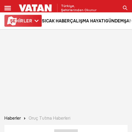
Türkiye,
Şehirlerinden Okunur
ŞE
HİRLER
SICAK HABER
ÇALIŞMA HAYATI
GÜNDEM
ŞAM
Ara
Haberler
Oruç Tutma Haberleri