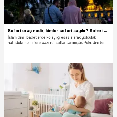
Seferi oruç nedir, kimler seferi sayılır? Seferi olan kişi oruç tutabilir mi, kazası nasıl olur?
İslam dini, ibadetlerde kolaylığı esas alarak yolculuk
halindeki müminlere bazı ruhsatlar tanımıştır. Peki, dini terim
olarak seferi oruç nedir ve kimleri kapsar? Kaç kilometrelik
mesafe bir kişiyi seferi kılar? Seferi olan bir kişi oruç
tutmaya devam edebilir mi, yoksa orucunu sonradan kaza
etmek üzere ertelemeli midir? Diyanet İşleri Başkanlığı'nın
açıklamalarına göre seferilik hükümleri, mesafe ve süre
şartlarına bağlı olarak değişiyor. İşte yolculukta oruç
tutmanın dini hükmü, kaza şartları ve merak edilen tüm
11.02.2026
Gündem
soruların yanıtları...