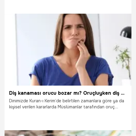
çocuğuna fitre verebilir miyim’, ’Şarkı söylemek oruç bozar
mı’, ’Oruçlu kadın bikiniyle denize girebilir mi’, ’Sahur vakti
eşimle ilişkiye girerken ezan okunursa ne yapmalıyım’ gibi
ilginç sorular yönelttiği belirtildi...
29.01.2026
Ramazan
Diş kanaması orucu bozar mı? Oruçluyken diş kanarsa oruç bozulur mu?
Dinimizde Kuran-ı Kerim’de belirtilen zamanlara göre ya da
kişisel verilen kararlarda Müslümanlar tarafından oruç
tutulur. Oruç tutmak bireylerin, Allah rızası için kötü
alışkanlıklardan ya da yiyecek ve içecekten kendini
alıkoymasıdır. Bu nedenle oruç tutma sırasında nelerin
haram ya da oruç bozucu olduğu, nelerin orucu bozup