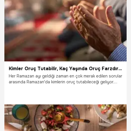
susatmayan yiyecekler ve içecekler nelerdir? Oruçluyken
susamamak için sahurda ne yemeliyiz? İşte oruçluyken
19.10.2025
Ramazan
susamamak için iftarda ve sahurda dikkat edilmesi
gerekenler...
Kimler Oruç Tutabilir, Kaç Yaşında Oruç Farzdır? Oruç Tutmanın Şartları ve Mükellefiyeti
Her Ramazan ayı geldiği zaman en çok merak edilen sorular
arasında Ramazan'da kimlerin oruç tutabileceği geliyor.
Diyanet İşleri Başkanlığı bünyesinde bunun için belli
kıstaslar, kriterler ve kaideler verilmektedir.
19.10.2025
Ramazan