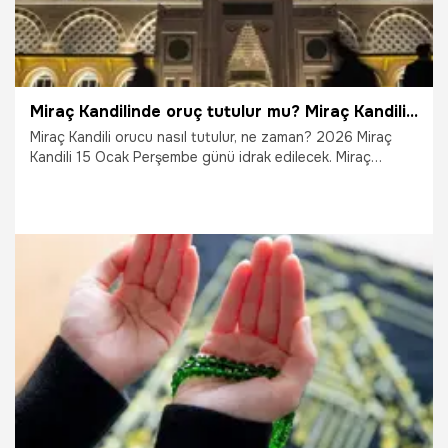
Miraç Kandilinde oruç tutulur mu? Miraç Kandili oruç ne zaman tutulur, niyeti, vakti ve fazileti
Miraç Kandili orucu nasıl tutulur, ne zaman? 2026 Miraç
Kandili 15 Ocak Perşembe günü idrak edilecek. Miraç
kandilinde ibadetlerini eda edecekler, oruç ile ilgili
araştırmalara başladı. Peki Miraç Kandili orucu tutulur mu,
hangi gün ve kaç gün tutulur? İşte Miraç Kandili’nde oruç
tutmanın fazileti ve niyeti...
15.01.2026
Gündem