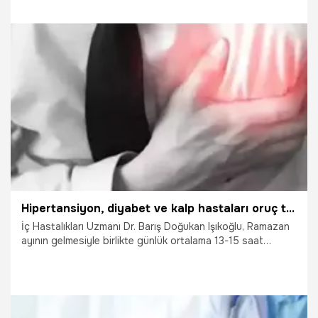
Diyanet'in açıklamaları önem taşıyor. Peki, arefe gününde
oruç tutulabilir mi? İşte, bu konuda Diyanet'in
açıklamalarıyla ilgili detaylar
15.03.2024
Ramazan
Hipertansiyon, diyabet ve kalp hastaları oruç tutabilir mi?
İç Hastalıkları Uzmanı Dr. Barış Doğukan Işıkoğlu, Ramazan
ayının gelmesiyle birlikte günlük ortalama 13-15 saat
arasında değişecek uzun süreli açlık dönemlerine dikkat
çekerek, kronik hastalıkları olanlara uyarılarda bulundu.
Özellikle diyabet, hipertansiyon ve kalp hastalığı gibi sağlık
sorunları bulunanların, oruç tutmaya karar vermeden önce
mutlaka doktorlarıyla görüşmeleri gerektiğini söyledi.