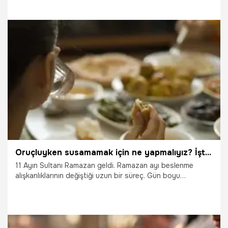
etkiler elde etmek mümkün. Ancak bunun tam tersi
durumlarla karşılaşılabilir. Oruç, özellikle yaz saatlerinde
uzun saatler aç ve susuz kalınmasına sebep olduğu için
doğru hazırlanmayan yemek listeleri de bu açlık ve
susuzlukla birlikte sindirim sisteminde bazı rahatsızlıklara
sebep olabilir. Peki, Ramazan ayında bağırsak sorunları ve
19.10.2025
Ramazan
bağırsak tembelliği neden olur? Bağırsak sorunları ve
problemleri için ne yapmalı? Ramazanda bağırsakları ne
çalıştırır? İşte bağırsak tembelliğini önlemenin yolları
Oruçluyken susamamak için ne yapmalıyız? İşte Ramazanda susatmayan yiyecekler ve içecekler
11 Ayın Sultanı Ramazan geldi. Ramazan ayı beslenme
alışkanlıklarının değiştiği uzun bir süreç. Gün boyu
susamamak için de iftarda ve sahurda yenilen yemeklere
özellikle dikkat etmek gerekiyor. Uzun süren oruçluluk
halinin yanı sıra sıvı kaybının artmasıyla birlikte, vücut
büyük oranda susuz kalabiliyor. Peki, Oruçluyken
susamamak için ne yapmalıyız? Ramazan ayında