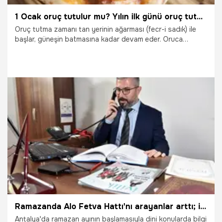
1 Ocak oruç tutulur mu? Yılın ilk günü oruç tutmak: Oruç tutulması yasak olan günler hangileridir?
Oruç tutma zamanı tan yerinin ağarması (fecr-i sadık) ile
başlar, güneşin batmasına kadar devam eder. Oruca
başlamaya imsak, orucu açmaya ise iftar denir. Yılın ilk
günü olan 1 Ocak’ta oruç tutmak isteyen vatandaşlar 1
Ocak oruç tutulur mu? Sorusuna yanıt aranıyor.
31.12.2023
Gündem
Ramazanda Alo Fetva Hattı'nı arayanlar arttı; ilginç sorular soruldu
Antalya'da ramazan ayının başlamasıyla dini konularda bilgi