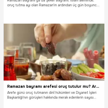
Ramazan Bayramı ya da Şeker Bayramı, İslam aleminde,
oruç tutma ayı olan Ramazan'ın ardından üç gün boyunca
kutlanan dinî bir bayram. Hicri takvime göre onuncu ay olan
Şevval ayının ilk üç gününde kutlanır. Bayramdan bir önceki
gün, Ramazan ayının son günü olan arifedir. Hicri takvim bir
ay takvimi olduğu için yıllar güneş temelli miladi takvimden
11-12 gün kısadır. Bu nedenle Ramazan Bayramı her sene
bir önceki seneden 11-12 gün daha erken kutlanır. Yaklaşık
olarak her 33 senede bir Ramazan Bayramı aynı günlere
20.03.2024
Gündem
tekabül eder. Peki, 2031 Ramazan Bayramı ve yılbaşı denk
mi geliyor, 2031 Ramazan Bayramı ne zaman? 2031
ramazan başlangıcı…
Ramazan bayramı arefesi oruç tutulur mu? Arefe günü akşamı teravih namazı kılınır mı, arefe günü oruç tutmak farz mıdır?
Arefe günü oruç tutmanın dinî hükümleri ve Diyanet İşleri
Başkanlığı'nın görüşleri hakkında merak edenlerin sayısı
oldukça fazla. Özellikle bayram öncesi, arefe gününde
oruç tutmanın uygun olup olmadığını araştıranlar için