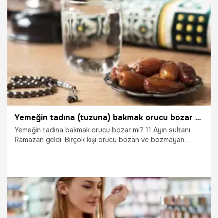
bozmayacağı merak ediliyor. Diş kanaması durumu da bu
konuda merak edilenler arasında yer alıyor.
29.01.2026
Ramazan
Yemeğin tadına (tuzuna) bakmak orucu bozar mı? Oruçluyken Yutmadan yemeğin tadına bakılır mı?
Yemeğin tadına bakmak orucu bozar mı? 11 Ayın sultanı
Ramazan geldi. Birçok kişi orucu bozan ve bozmayan
halleri merak ediyor. Yemeğin tadına (tuzuna) bakmak orucu
bozar mı? Peki oruçluyken yemek koklamak orucu bozar
mı?
29.01.2026
Ramazan