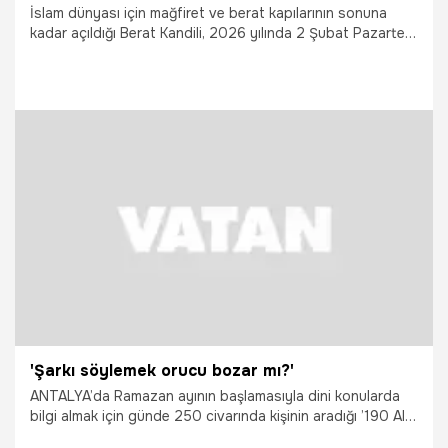
İslam dünyası için mağfiret ve berat kapılarının sonuna
kadar açıldığı Berat Kandili, 2026 yılında 2 Şubat Pazartesi
gecesini 3 Şubat Salı gününe bağlayan gece idrak
edilecek. Bu mukaddes geceyi oruçla ihya etmek isteyen
milyonlarca müslüman, 'Oruç tek gün tutulur mu?'
sorusunun cevabını merak ediyor. Diyanet İşleri
Başkanlığı'nın nafile oruçlar hakkındaki görüşleri ve
Peygamber Efendimiz'in (S.A.V) sünneti ışığında; Berat
Kandili orucu ne zaman tutulur, niyet nasıl edilir? İşte adım
2.02.2026
Gündem
adım kandil orucu rehberi..
'Şarkı söylemek orucu bozar mı?'
ANTALYA’da Ramazan ayının başlamasıyla dini konularda
bilgi almak için günde 250 civarında kişinin aradığı ’190 Alo
Fetva Hattı’ndaki görevlilere bazı vatandaşların ’Kumamın