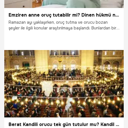
Emziren anne oruç tutabilir mi? Dinen hükmü nedir, oruç bebeğe zarar verir mi? Diyanet ve uzman görüşleri
Ramazan ayı yaklaşırken, oruç tutma ve orucu bozan
şeyler ile ilgili konular araştırılmaya başlandı. Bunlardan biri
de hamileler ve emziren anneler oruç tutabilir mi sorusu yer
alıyor. Bebek emziren anneler aynı zamanda oruç
ibadetlerini yerine getirmek isteyebilirler. Peki, emziren
anneler oruç tutabilir mi, emzirmek orucu bozar mı?
11.02.2026
Gündem
Berat Kandili orucu tek gün tutulur mu? Kandil orucu hangi gün tutulur? Tek gün oruç tutmak yeterli mi? Sahura ne zaman kalkılacak?