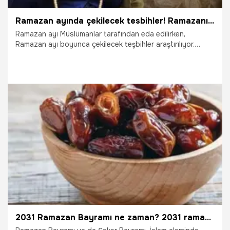
Ramazan ayında çekilecek tesbihler! Ramazanın ilk on günü hangi tesbihler çekilir?
Ramazan ayı Müslümanlar tarafından eda edilirken,
Ramazan ayı boyunca çekilecek teşbihler araştırılıyor.
Müminler otuz gün oruç tutma ibadetlerinin dışında tespih
ibadetlerini yerine getirmek için arama motorlarına yöneldi.
Ramazan ayından çekilecek tespihler nelerdir?
19.10.2025
Ramazan
2031 Ramazan Bayramı ne zaman? 2031 ramazan bayramı ve yılbaşı denk mi geliyor? 2031 Ramazan başlangıcı