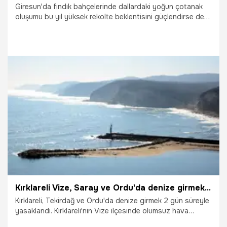
Giresun'da fındık bahçelerinde dallardaki yoğun çotanak
oluşumu bu yıl yüksek rekolte beklentisini güçlendirse de
üreticiler, fındıkta görülen iç çürüklüğü, küf hastalığı ve
kahverengi kokarca zararının gerçek verimin beklentilerin
altında kalmasına neden olabileceğini belirtiyor.
6.07.2026
Gündem
Kırklareli Vize, Saray ve Ordu'da denize girmek 2 gün süreyle yasaklandı
Kırklareli, Tekirdağ ve Ordu'da denize girmek 2 gün süreyle
yasaklandı. Kırklareli'nin Vize ilçesinde olumsuz hava
koşulları nedeniyle denize girmek 2 gün süreyle yasaklandı.