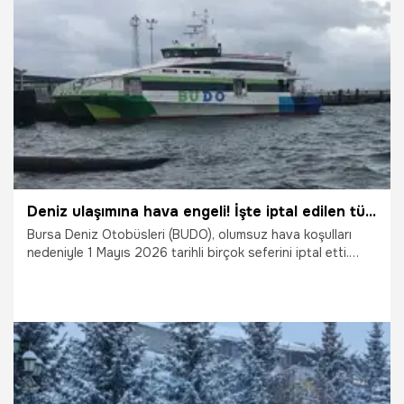
3.05.2026
Şanlıurfa
Deniz ulaşımına hava engeli! İşte iptal edilen tüm BUDO seferleri
Bursa Deniz Otobüsleri (BUDO), olumsuz hava koşulları
nedeniyle 1 Mayıs 2026 tarihli birçok seferini iptal etti.
İstanbul (Kabataş), Bursa (Mudanya) ve Armutlu hatlarında
sabah saat 07:00'den itibaren yapılacak toplam 14
seferin iptal edildiği duyuruldu.
1.05.2026
Bursa