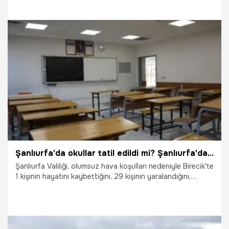
açıklama geldi.
3.05.2026
Gaziantep
Şanlıurfa'da okullar tatil edildi mi? Şanlıurfa'da okullar tatil mi? Resmi açıklama geldi
Şanlıurfa Valiliği, olumsuz hava koşulları nedeniyle Birecik'te
1 kişinin hayatını kaybettiğini, 29 kişinin yaralandığını,
Viranşehir'de de 11 kişinin yaralandığını bildirdi. Yaşanan
olumsuz hava koşulları nedeniyle okulların tatil olup
olmadığı araştırılıyor. Şanlıurfa'da okullar tatil edildi mi?
Şanlıurfa'da okullar tatil mi? Resmi açıklama geldi.