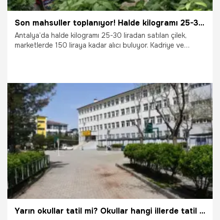
Son mahsuller toplanıyor! Halde kilogramı 25-30 lira, marketlerde 150 lira
Antalya’da halde kilogramı 25-30 liradan satılan çilek,
marketlerde 150 liraya kadar alıcı buluyor. Kadriye ve
çevresinde yaklaşık 6 bin dönüm alanda üretilen çilekte
hasadın haziran sonuna kadar sürmesi bekleniyor.
7.06.2026
Antalya
Yarın okullar tatil mi? Okullar hangi illerde tatil edildi? Okullar tatil edildi mi? Resmi açıklama geldi