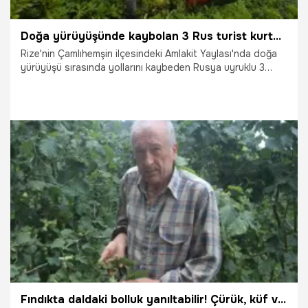
Doğa yürüyüşünde kaybolan 3 Rus turist kurtarıldı
Rize'nin Çamlıhemşin ilçesindeki Amlakit Yaylası'nda doğa
yürüyüşü sırasında yollarını kaybeden Rusya uyruklu 3
turist, bölgeye sevk edilen ekipler tarafından 10 saatte
kurtarıldı. O anlar ekiplerin kamerasına yansıdı.
15.07.2026
Gündem
Fındıkta daldaki bolluk yanıltabilir! Çürük, küf ve kokarca rekolteyi tehdit ediyor