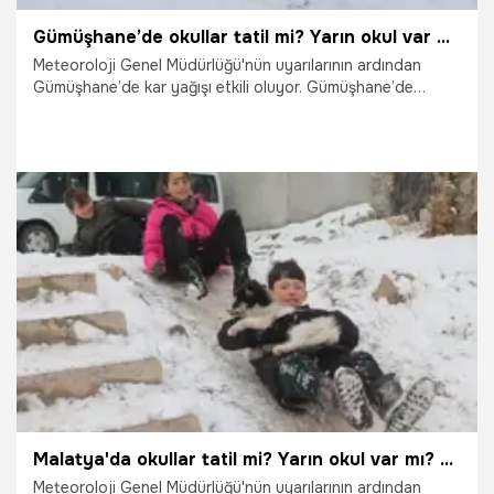
Gümüşhane’de okullar tatil mi? Yarın okul var mı? 27 Şubat 2026 Cuma Gümüşhane’de okullar tatil edildi mi? Açıklama geldi
Meteoroloji Genel Müdürlüğü'nün uyarılarının ardından
Gümüşhane’de kar yağışı etkili oluyor. Gümüşhane’de
okullar tatil mi? Yarın okul var mı? İşte yanıtı...
26.02.2026
Gündem
Malatya'da okullar tatil mi? Yarın okul var mı? 27 Şubat 2026 Cuma Malatya'da okullar tatil edildi mi? Açıklama geldi
Meteoroloji Genel Müdürlüğü'nün uyarılarının ardından