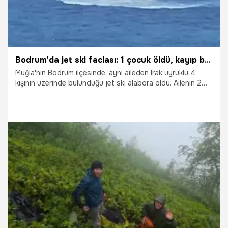
Bodrum'da jet ski faciası: 1 çocuk öldü, kayıp baba ile diğer kızı aranıyor
Muğla'nın Bodrum ilçesinde, aynı aileden Irak uyruklu 4
kişinin üzerinde bulunduğu jet ski alabora oldu. Ailenin 2
kızından biri boğulurken, kaybolan baba ile diğer kızı için
arama çalışmaları sürüyor.
16.07.2026
Gündem