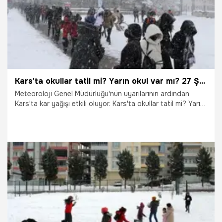
Kars'ta okullar tatil mi? Yarın okul var mı? 27 Şubat 2026 Cuma Kars'ta okullar tatil edildi mi? Açıklama geldi
Meteoroloji Genel Müdürlüğü'nün uyarılarının ardından
Kars'ta kar yağışı etkili oluyor. Kars'ta okullar tatil mi? Yarın
okul var mı? İşte yanıtı...
26.02.2026
Gündem