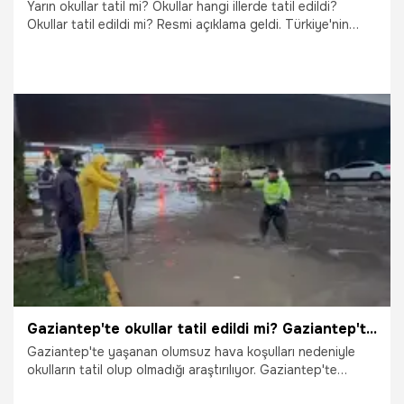
Yarın okullar tatil mi? Okullar hangi illerde tatil edildi?
Okullar tatil edildi mi? Resmi açıklama geldi. Türkiye'nin
birçok ilinde hakim olan olumsuz hava koşulları akıllara
okulların tatil olup olmadığı sorusunu getirdi. Veliler ve
öğrenciler Yarın okullar tatil mi? Okullar hangi illerde tatil
edildi? Okullar tatil edildi mi? sorularını araştırıyor. Öte
yandan bazı iller için tatil kararı çıktı. İşte detaylar...
3.05.2026
Gündem
Gaziantep'te okullar tatil edildi mi? Gaziantep'te okullar tatil mi? Resmi açıklama geldi
Gaziantep'te yaşanan olumsuz hava koşulları nedeniyle
okulların tatil olup olmadığı araştırılıyor. Gaziantep'te
okullar tatil edildi mi? Şanlıurfa'da okullar tatil mi? Resmi