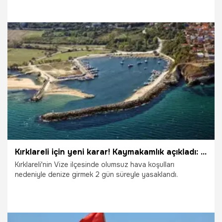
Tekirdağ Valiliği, Karadeniz kıyısında bulunan Saray
ilçesinde 2 gün süreyle denize girmenin yasaklandığını
duyurdu. Ordu Valiliği, olumsuz hava ve deniz şartları
nedeniyle 4-5 Temmuz tarihlerinde denize girilmesini
yasakladı.
3.07.2026
Gündem
Kırklareli için yeni karar! Kaymakamlık açıkladı: Yasaklandı
Kırklareli'nin Vize ilçesinde olumsuz hava koşulları
nedeniyle denize girmek 2 gün süreyle yasaklandı.