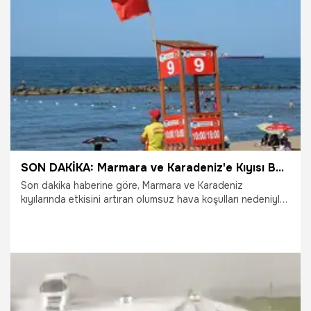
3.07.2026
Gündem
SON DAKİKA: Marmara ve Karadeniz'e Kıyısı Bulunan Dört İlde Denize Girmek Yasaklandı! Hangi İllerde Denize Girmek Yasaklandı?
Son dakika haberine göre, Marmara ve Karadeniz
kıyılarında etkisini artıran olumsuz hava koşulları nedeniyle
vatandaşları yakından ilgilendiren önemli bir gelişme
yaşandı. Olumsuz Hava ve Deniz Şartları Alarm Verdi:
Bugün Hangi Sahillerde Denize Girmek Yasak? Yasak Kararı
Hangi İl ve İlçeleri Kapsıyor? İşte Deniz yasağıyla ilgili son
dakika gelişmeleri...
28.06.2026
Gündem