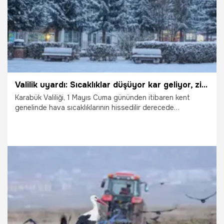
Valilik uyardı: Sıcaklıklar düşüyor kar geliyor, zirai don riskine dikkat
Karabük Valiliği, 1 Mayıs Cuma gününden itibaren kent
genelinde hava sıcaklıklarının hissedilir derecede
azalacağını belirterek, yüksek kesimlerde kar yağışı,
buzlanma ve zirai don riskine karşı uyarıda bulundu.
30.04.2026
Gündem