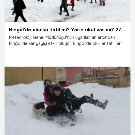
Bingöl'de okullar tatil mi? Yarın okul var mı? 27 Şubat 2026 Cuma Bingöl'de okullar tatil edildi mi? Açıklama geldi
Meteoroloji Genel Müdürlüğü'nün uyarılarının ardından
Bingöl'de kar yağışı etkili oluyor. Bingöl'de okullar tatil mi?
Yarın okul var mı? İşte yanıtı...
26.02.2026
Gündem