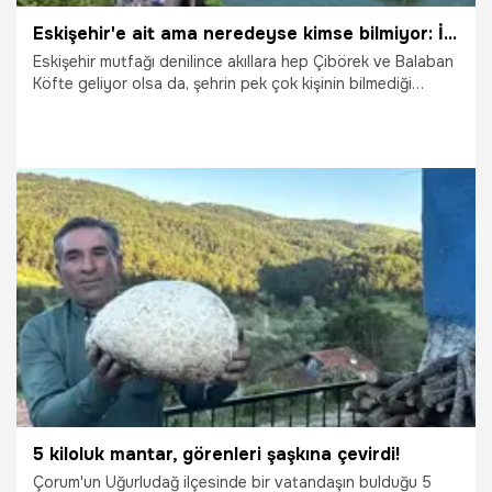
Eskişehir'e ait ama neredeyse kimse bilmiyor: İşte o 6 yemek ve tatlı
Eskişehir mutfağı denilince akıllara hep Çibörek ve Balaban
Köfte geliyor olsa da, şehrin pek çok kişinin bilmediği
yemekleri bulunuyor.
24.06.2026
Eskişehir
5 kiloluk mantar, görenleri şaşkına çevirdi!
Çorum'un Uğurludağ ilçesinde bir vatandaşın bulduğu 5