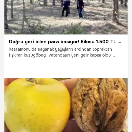
Doğru yeri bilen para basıyor! Kilosu 1.500 TL'den kapış kapış gidiyor: Vatandaşlar toplamak için akın ediyor
Kastamonu'da sağanak yağışların ardından topraktan
fışkıran kuzugöbeği, vatandaşın yeni gelir kapısı oldu.
Kilogramı 1.500 TL'den alıcı bulan 'doğal altın'ı toplamak
isteyenler ormanlara akın ediyor.
27.04.2026
Gündem