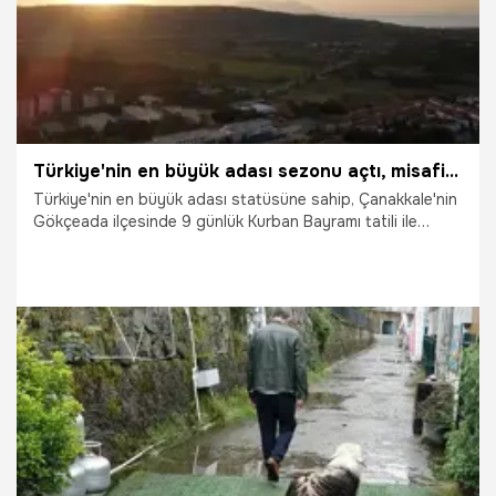
Türkiye'nin en büyük adası sezonu açtı, misafirlerini bekliyor
Türkiye'nin en büyük adası statüsüne sahip, Çanakkale'nin
Gökçeada ilçesinde 9 günlük Kurban Bayramı tatili ile
turizm sezonu açıldı. Bayram ile turizm sektörünün erken
açılış yaptığını belirten Gökçeada Turizm Derneği Başkanı
Ali Uğur Çelik, "İşletmelerimizin şu an yaptığı çalışmalar
bayram hazırlığıydı. Daha sonraki süreçlerde, Haziran,
Temmuz, Ağustos ve Eylül aylarında misafirlerimizi çok
daha iyi ağırlayacağımızı düşünüyorum" dedi.
1.06.2026
Gündem