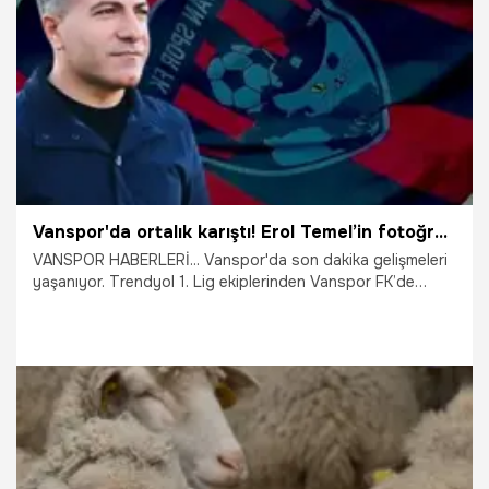
7.05.2026
Van
Vanspor'da ortalık karıştı! Erol Temel’in fotoğrafını paylaştı: Kim kurt kim kuzu cümle alem görsün
VANSPOR HABERLERİ... Vanspor'da son dakika gelişmeleri
yaşanıyor. Trendyol 1. Lig ekiplerinden Vanspor FK’de
Başkan Erol Temel ile eski koordinatör Veysi Gençer
arasındaki sosyal medya polemiği krize dönüştü.
7.05.2026
Van