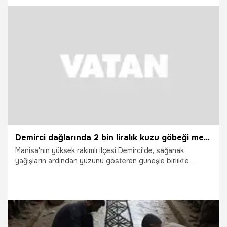
29.04.2026
Manisa
Demirci dağlarında 2 bin liralık kuzu göbeği mesaisi
Manisa'nın yüksek rakımlı ilçesi Demirci'de, sağanak
yağışların ardından yüzünü gösteren güneşle birlikte
doğada kuzu göbeği bereketi yaşanıyor. Kilogram fiyatı 2
bin lirayı bulan ve şifasıyla bilinen mantarı toplamak
isteyen vatandaşlar dağlara akın ediyor.