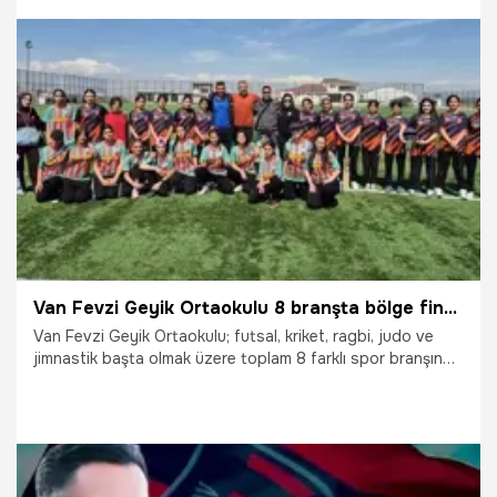
hayat açısından önemli katkılar sağlayabileceğini ifade etti.
11.05.2026
Adana
Van Fevzi Geyik Ortaokulu 8 branşta bölge finallerine yükseldi
Van Fevzi Geyik Ortaokulu; futsal, kriket, ragbi, judo ve
jimnastik başta olmak üzere toplam 8 farklı spor branşında
bölge finallerine katılmaya hak kazandı.