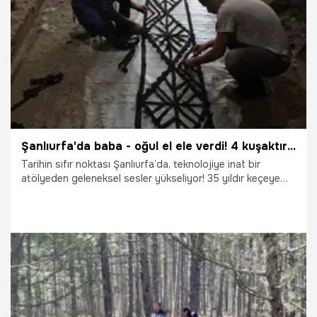
29.04.2026
Vatan TV
Şanlıurfa'da baba - oğul el ele verdi! 4 kuşaktır devam eden asırlık sanatı atölyelerinde yeniden kurtarıyorlar: Herkes bunun peşinde
Tarihin sıfır noktası Şanlıurfa’da, teknolojiye inat bir
atölyeden geleneksel sesler yükseliyor! 35 yıldır keçeye
can veren 46 yaşındaki Kadir Karcı, dördüncü kuşak olarak
devraldığı bayrağı 18 yaşındaki oğlu Yasin’e emanet ediyor.
Kuzu yününün taranmasından dövülmesine kadar süren o
meşakkatli yolculuk, Karcı ailesinin elinde birer sanat
eserine dönüşüyor. Eskiden "ayakla" yapılan dövme işlemini
makinelere taşıyarak mesleği modernize eden usta, yerli ve
yabancı turistlerin yeniden odak noktası oldu.
27.04.2026
Şanlıurfa