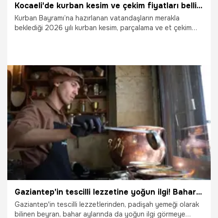
Kocaeli'de kurban kesim ve çekim fiyatları belli oldu
Kurban Bayramı’na hazırlanan vatandaşların merakla
beklediği 2026 yılı kurban kesim, parçalama ve et çekim
fiyatları Kocaeli Kasaplar Odası tarafından açıklandı. Yeni
tarifede büyükbaş kesim bedeli 9 bin TL olarak belirlendi.
22.04.2026
Kocaeli
Gaziantep'in tescilli lezzetine yoğun ilgi! Bahar aylarında da vazgeçilmez
Gaziantep'in tescilli lezzetlerinden, padişah yemeği olarak
bilinen beyran, bahar aylarında da yoğun ilgi görmeye