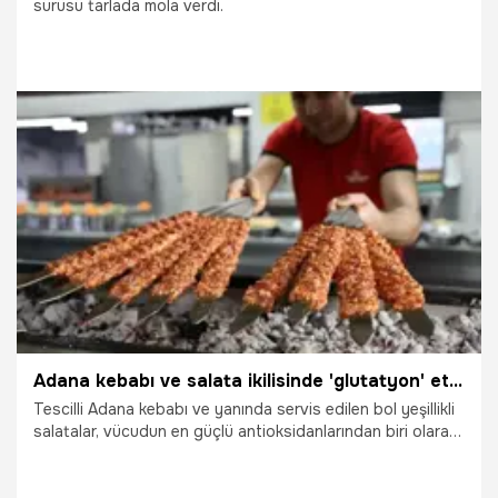
sürüsü tarlada mola verdi.
13.05.2026
Konya
Adana kebabı ve salata ikilisinde 'glutatyon' etkisi!
Tescilli Adana kebabı ve yanında servis edilen bol yeşillikli
salatalar, vücudun en güçlü antioksidanlarından biri olarak
gösterilen "glutatyon" seviyesini destekliyor. Uzmanlar,
doğru besin kombinasyonlarıyla tüketilen kebabın sağlıklı