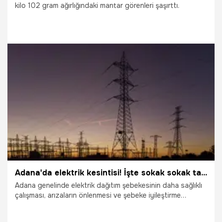
kilo 102 gram ağırlığındaki mantar görenleri şaşırttı.
22.06.2026
Gündem
Adana'da elektrik kesintisi! İşte sokak sokak tam liste!
Adana genelinde elektrik dağıtım şebekesinin daha sağlıklı
çalışması, arızaların önlenmesi ve şebeke iyileştirme
çalışmaları nedeniyle yarın (9 Haziran Salı) geniş çaplı planlı
elektrik kesintileri uygulanacak. Seyhan, Yüreğir, Sarıçam,