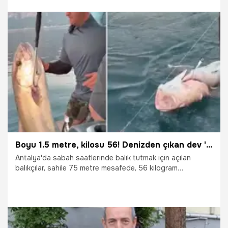
Ceyhan, Kozan ve Karataş gibi yoğun nüfuslu ilçelerin de
aralarında bulunduğu birçok noktada kesintiler 8 saati
bulacak. Yetkililer, elektronik cihazların zarar görmemesi ve
günlük işlerin aksamaması adına vatandaşları şimdiden
tedbirli olmaya çağırdı.
8.06.2026
Adana
Boyu 1.5 metre, kilosu 56! Denizden çıkan dev 'canavarı' görenler inanamadı
Antalya'da sabah saatlerinde balık tutmak için açılan
balıkçılar, sahile 75 metre mesafede, 56 kilogram
ağırlığında ve 1 metre 50 santimetre boyunda dev bir akya
(kuzu) balığı yakaladı. Balıkçılar o anları cep telefonu
kamerasıyla kaydederken, balığın ağırlığını görünce
hayretlerini gizleyemedi.