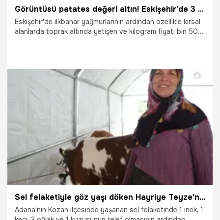
Görüntüsü patates değeri altın! Eskişehir'de 3 aylık para kazanma yöntemi oldu
Eskişehir'de ilkbahar yağmurlarının ardından özellikle kırsal
alanlarda toprak altında yetişen ve kilogram fiyatı bin 500
TL'den alıcı bulan dolaman isimli mantarı bulmak için
vatandaşlar, sabahın erken saatlerinden hava kararana
kadar arayışlarına devam ediyor.
3.05.2026
Eskişehir
Sel felaketiyle göz yaşı döken Hayriye Teyze'nin yüzü devlet desteğiyle güldü
Adana'nın Kozan ilçesinde yaşanan sel felaketinde 1 inek, 1
keçi, 3 oğlak ve 1 kuzusunun telef olmasının ardından