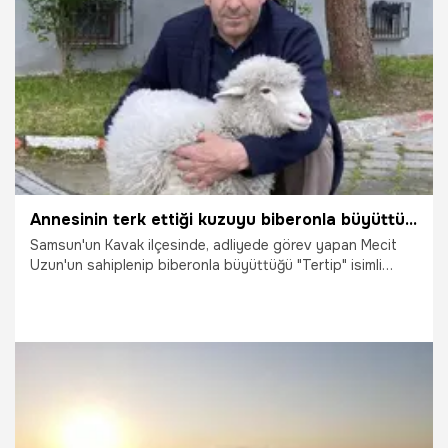
7.06.2026
Antalya
Annesinin terk ettiği kuzuyu biberonla büyüttü: Şimdi birlikte adliye temizliyorlar!
Samsun'un Kavak ilçesinde, adliyede görev yapan Mecit
Uzun'un sahiplenip biberonla büyüttüğü "Tertip" isimli
kuzu, adliye çalışanlarının ve vatandaşların neşe kaynağı
oldu. Annesi tarafından terk edildikten sonra Uzun’u
annesi belleyen ve bir an olsun peşinden ayrılmayan
sevimli kuzu, adliye bahçesinin temizlik işlerinde bile
sahibine eşlik ederek görenlerin ilgisini çekiyor.
3.06.2026
Samsun