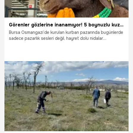
Görenler gözlerine inanamıyor! 5 boynuzlu kuzu, 30 bin liraya alıcısını bekliyor
Bursa Osmangazi’de kurulan kurban pazarında bugünlerde
sadece pazarlık sesleri değil, hayret dolu nidalar
yükseliyor. Kars’tan getirilen 11 aylık ve 60 kiloluk bir kuzu,
tam 5 boynuzuyla görenleri hayrete düşürüyor. Besici Arif
Keskin’in kendi yetiştirdiği bu sıra dışı canlı, 30 bin TL’lik
fiyat etiketiyle pazarın en gözde kurbanlığı haline geldi.
6.05.2026
Bursa