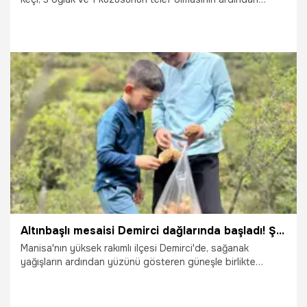
gözyaşı döken Hayriye Özcan'ın yüzü devletin desteğiyle
yeniden güldü.
2.05.2026
Adana
Altınbaşlı mesaisi Demirci dağlarında başladı! Şifasıyla tanınıyor kilogramı 2 bin liraya satılıyor
Manisa'nın yüksek rakımlı ilçesi Demirci'de, sağanak
yağışların ardından yüzünü gösteren güneşle birlikte
doğada kuzu göbeği bereketi yaşanıyor. Kilogram fiyatı 2
bin lirayı bulan ve şifasıyla bilinen mantarı toplamak
isteyen vatandaşlar dağlara akın ediyor.