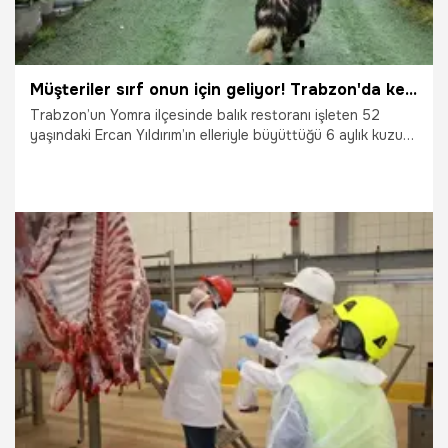
Müşteriler sırf onun için geliyor! Trabzon'da kendini kedi sanan kuzu Abbas, restoranın maskotu oldu
Trabzon’un Yomra ilçesinde balık restoranı işleten 52
yaşındaki Ercan Yıldırım’ın elleriyle büyüttüğü 6 aylık kuzu
"Abbas", ilçenin ve işletmenin neşe kaynağı oldu. Sahibi
nereye giderse peşinden ayrılmayan, masalara servis
yaparken bile gölge gibi Yıldırım’ı takip eden Abbas,
müşterilerin sevgilisi haline geldi. Sonradan dişi olduğu
anlaşılan ancak ismi değiştirilmeyen Abbas, havaların
ısınmasıyla Kurban Bayramı'nın ardından yaylaya gitmeye
hazırlanırken, Yıldırım ailesini şimdiden ayrılık hüznü sardı.
20.05.2026
Gündem