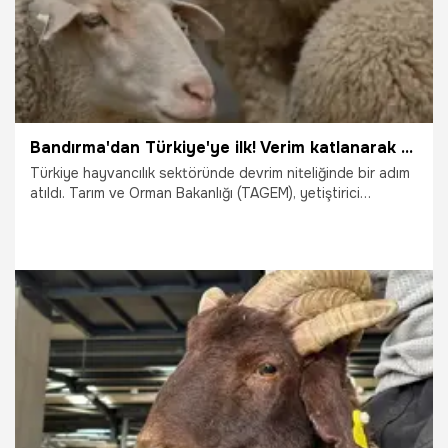
Bandırma'dan Türkiye'ye ilk! Verim katlanarak artacak: Kuzular artık daha hızlı büyüyecek
Türkiye hayvancılık sektöründe devrim niteliğinde bir adım
atıldı. Tarım ve Orman Bakanlığı (TAGEM), yetiştirici
şartlarında bir ilke imza atarak küçükbaş hayvanlarda
yaygın suni tohumlama çalışmalarını başlattı. Enstitüdeki
"şampiyon" koçların genleri, artık doğrudan üreticinin
ahırına giriyor. Daha hızlı büyüyen, daha ağır kesim tonajına
ulaşan kuzular yolda.
7.05.2026
Samsun