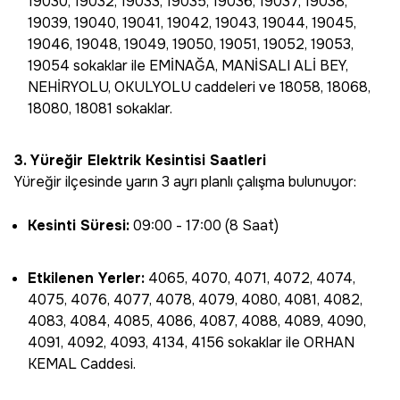
19030, 19032, 19033, 19035, 19036, 19037, 19038,
19039, 19040, 19041, 19042, 19043, 19044, 19045,
19046, 19048, 19049, 19050, 19051, 19052, 19053,
19054 sokaklar ile EMİNAĞA, MANİSALI ALİ BEY,
NEHİRYOLU, OKULYOLU caddeleri ve 18058, 18068,
18080, 18081 sokaklar.
3. Yüreğir Elektrik Kesintisi Saatleri
Yüreğir ilçesinde yarın 3 ayrı planlı çalışma bulunuyor:
Kesinti Süresi:
09:00 - 17:00 (8 Saat)
Etkilenen Yerler:
4065, 4070, 4071, 4072, 4074,
4075, 4076, 4077, 4078, 4079, 4080, 4081, 4082,
4083, 4084, 4085, 4086, 4087, 4088, 4089, 4090,
4091, 4092, 4093, 4134, 4156 sokaklar ile ORHAN
KEMAL Caddesi.