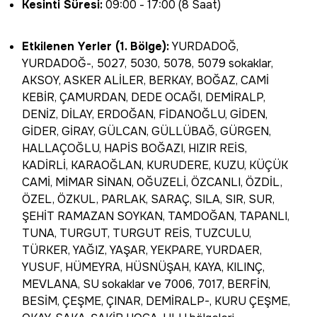
Kesinti Süresi:
09:00 - 17:00 (8 Saat)
Etkilenen Yerler (1. Bölge):
YURDADOĞ,
YURDADOĞ-, 5027, 5030, 5078, 5079 sokaklar,
AKSOY, ASKER ALİLER, BERKAY, BOĞAZ, CAMİ
KEBİR, ÇAMURDAN, DEDE OCAĞI, DEMİRALP,
DENİZ, DİLAY, ERDOĞAN, FİDANOĞLU, GİDEN,
GİDER, GİRAY, GÜLCAN, GÜLLÜBAĞ, GÜRGEN,
HALLAÇOĞLU, HAPİS BOĞAZI, HIZIR REİS,
KADİRLİ, KARAOĞLAN, KURUDERE, KUZU, KÜÇÜK
CAMİ, MİMAR SİNAN, OĞUZELİ, ÖZCANLI, ÖZDİL,
ÖZEL, ÖZKUL, PARLAK, SARAÇ, SILA, SIR, SUR,
ŞEHİT RAMAZAN SOYKAN, TAMDOĞAN, TAPANLI,
TUNA, TURGUT, TURGUT REİS, TUZCULU,
TÜRKER, YAĞIZ, YAŞAR, YEKPARE, YURDAER,
YUSUF, HÜMEYRA, HÜSNÜŞAH, KAYA, KILINÇ,
MEVLANA, SU sokaklar ve 7006, 7017, BERFİN,
BESİM, ÇEŞME, ÇINAR, DEMİRALP-, KURU ÇEŞME,