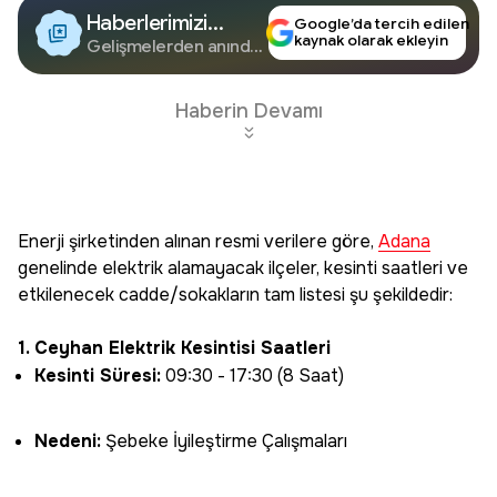
Haberlerimizi
Google’da tercih edilen
kaynak olarak ekleyin
Google'da Takip
Gelişmelerden anında
haberdar olun.
Edin
Haberin Devamı
Enerji şirketinden alınan resmi verilere göre,
Adana
genelinde elektrik alamayacak ilçeler, kesinti saatleri ve
etkilenecek cadde/sokakların tam listesi şu şekildedir:
1. Ceyhan Elektrik Kesintisi Saatleri
Kesinti Süresi:
09:30 - 17:30 (8 Saat)
Nedeni:
Şebeke İyileştirme Çalışmaları