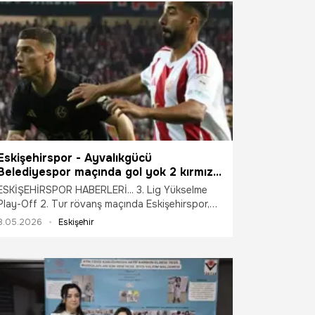
Eskişehirspor - Ayvalıkgücü
Belediyespor maçında gol yok 2 kırmızı
kart var
ESKİŞEHİRSPOR HABERLERİ... 3. Lig Yükselme
Play-Off 2. Tur rövanş maçında Eskişehirspor,
sahasında Ayvalıkgücü Belediyespor ile 0-0
8.05.2026
Eskişehir
berabere kalarak elendi.