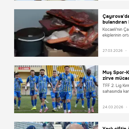
Çayırova'd
bulandıran 
Kocaeli'nin Ç
ekiplerinin or
küflenmiş ve t
faaliyetten me
27.03.2026
Muş Spor-Ka
zirve müca
TFF 2. Lig Kı
sahasında karş
mağlup etti.
24.03.2026
Yaşlı çiftin