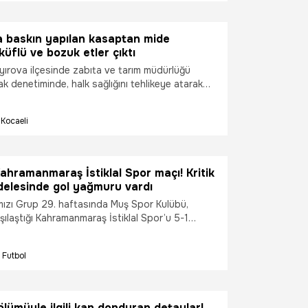
a baskın yapılan kasaptan mide
küflü ve bozuk etler çıktı
ayırova ilçesinde zabıta ve tarım müdürlüğü
tak denetiminde, halk sağlığını tehlikeye atarak
arihi geçmiş et sattığı tespit edilen kasap
nedildi.
Kocaeli
hramanmaraş İstiklal Spor maçı! Kritik
delesinde gol yağmuru vardı
rmızı Grup 29. haftasında Muş Spor Kulübü,
ılaştığı Kahramanmaraş İstiklal Spor’u 5-1
Futbol
 ölümüyle ilgili kan donduran detaylar!