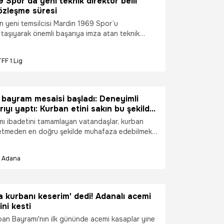
 Spor’da yeni teknik direktör belli
sözleşme süresi
’in yeni temsilcisi Mardin 1969 Spor’u
taşıyarak önemli başarıya imza atan teknik
t Akan’ın yerine Ahmet Cingöz getirildi. Cingöz,
ımın başına geçti.
TFF 1.Lig
 bayram mesaisi başladı: Deneyimli
rıyı yaptı: Kurban etini sakın bu şekilde
ayın!
ı ibadetini tamamlayan vatandaşlar, kurban
n etmeden en doğru şekilde muhafaza edebilmek
kasaplarının yolunu tuttu. Büyükbaş ve küçükbaş
rini profesyonel ellere teslim etmek isteyenlerin
Adana
oğunluk nedeniyle kasap dükkanlarında adeta
yor. Işıkları hiç sönmeyen dükkanlarda ustalar
e porsiyonlama için zamanla yarışırken,
in lezzetini kaçıracak hatalara karşı kritik
a kurbanı keserim' dedi! Adanalı acemi
ni kesti
an Bayramı'nın ilk gününde acemi kasaplar yine