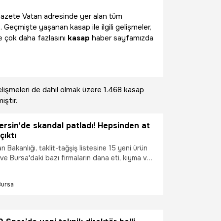
li Gazete Vatan adresinde yer alan tüm
. Geçmişte yaşanan kasap ile ilgili gelişmeler,
e çok daha fazlasını
kasap
haber sayfamızda
lişmeleri de dahil olmak üzere
1.468 kasap
iştir.
rsin'de skandal patladı! Hepsinden at
çıktı
 Bakanlığı, taklit-tağşiş listesine 15 yeni ürün
 ve Bursa'daki bazı firmaların dana eti, kıyma ve
de tek tırnaklı eti tespit edildi.
Bursa