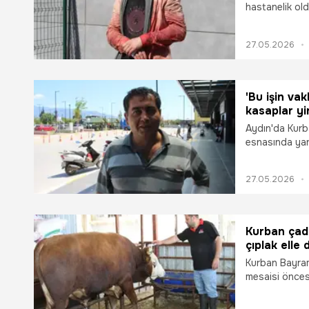
hastanelik ol
arkadaşı, "Ka
yerine kendi p
27.05.2026
'Bu işin va
kasaplar yi
Aydın'da Kurb
esnasında yar
tuttu. Yaralıl
yaralanan 40 y
27.05.2026
Şehir Hastane
acıdım, dalgın
Ben bu işin V
çok konuşulan
Kurban çadı
çıplak elle
Başhekimi a
Kurban Bayramı
mesaisi öncesi
Hastanesi Baş
sırasında sade