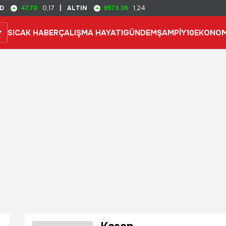
47.70
6573,06
D
0,17
|
ALTIN
1,24
SICAK HABER
ÇALIŞMA HAYATI
GÜNDEM
ŞAMPİY10
EKONOM