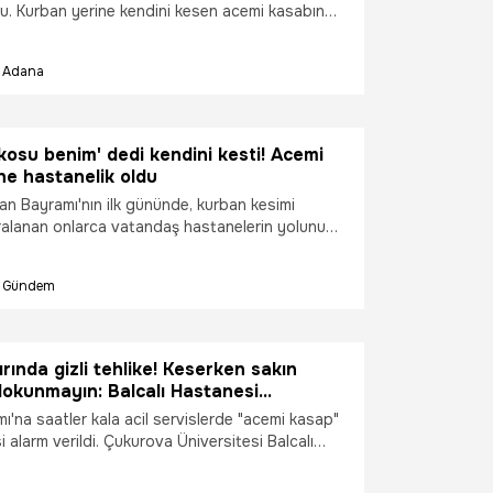
du. Kurban yerine kendini kesen acemi kasabın
sap olduğunu söyledi, biz de inandık. Kurban
armağını kesmiş" dedi.
Adana
kkosu benim' dedi kendini kesti! Acemi
ne hastanelik oldu
an Bayramı'nın ilk gününde, kurban kesimi
alanan onlarca vatandaş hastanelerin yolunu
ar arasında en dikkat çeken isim ise kolundan ağır
ıllık kasap Şeref Taşkın oldu. Yeni açılan Aydın
Gündem
si'nde koluna 20 dikiş atılan Taşkın, "Hayvana
lıkla kendimi kestim. Hep hayvanlar mı kesilecek?
akko'suyum, nazar değdi" sözleriyle bayramın en
 ismi oldu.
rında gizli tehlike! Keserken sakın
 dokunmayın: Balcalı Hastanesi
çıkladı!
'na saatler kala acil servislerde "acemi kasap"
 alarm verildi. Çukurova Üniversitesi Balcalı
hekimi Prof. Dr. Ahmet Sebe, kurban kesimi
ce kesik ve yaralanmaların değil; çizme ve