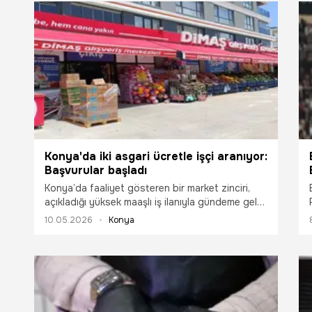
Konya'da iki asgari ücretle işçi aranıyor:
Başvurular başladı
Konya’da faaliyet gösteren bir market zinciri,
açıkladığı yüksek maaşlı iş ilanıyla gündeme geldi.
Söz konusu işletme 60 bin TL maaş vereceğini
10.05.2026
Konya
duyurdu.