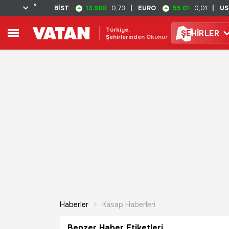
°
13.900
55.01
BİST
0,73
|
EURO
0,01
|
US
Türkiye,
ŞE
HİRLER
Şehirlerinden Okunur
Haberler
Kasap Haberleri
Benzer Haber Etiketleri