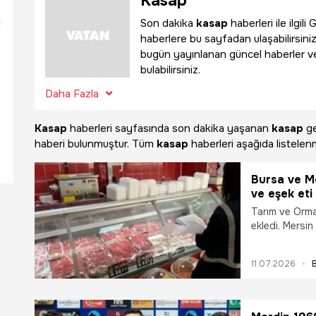
Kasap
Son dakika
kasap
haberleri ile ilgi
haberlere bu sayfadan ulaşabilirsiniz
bugün yayınlanan güncel haberler v
bulabilirsiniz.
Daha Fazla
Kasap
haberleri sayfasında son dakika yaşanan
kasap
ge
haberi bulunmuştur. Tüm
kasap
haberleri aşağıda listelenm
Bursa ve Me
ve eşek eti 
Tarım ve Orman
ekledi. Mersin
sucuk ürünlerin
11.07.2026