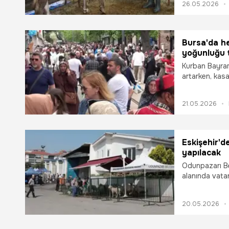
26.05.2026
eldiven kulla
hastalıkların 
Sebe ayrıca, 
kurtaran ilk ya
Bursa'da h
yoğunluğu t
Kurban Bayram
artarken, kas
söyledi.
21.05.2026
Eskişehir'd
yapılacak
Odunpazarı Be
alanında vata
kesim hizmeti
20.05.2026