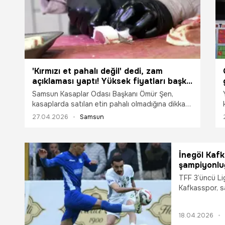
'Kırmızı et pahalı değil' dedi, zam
açıklaması yaptı! Yüksek fiyatları başka
nedene bağladı
Samsun Kasaplar Odası Başkanı Ömür Şen,
kasaplarda satılan etin pahalı olmadığına dikkat
çekerek, asıl fiyat algısının lokantalardaki ürünler
27.04.2026
Samsun
üzerinden oluştuğunu söyledi. Şen, piyasada
herhangi bir fiyat artışı beklemediklerini ve
mevcut fiyatların korunacağını ifade etti.
İnegöl Kafk
şampiyonluğ
TFF 3’üncü Li
Kafkasspor, sa
mağlup ederek
kazandı.
18.04.2026