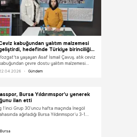
Ceviz kabuğundan yalıtım malzemesi
geliştirdi, hedefinde Türkiye birinciliği
var
Yozgat'ta yaşayan Asaf İsmail Çavuş, atık ceviz
kabuğundan çevre dostu yalıtım malzemesi
geliştirerek önemli bir başarıya imza attı. Genç
22.04.2026
Gündem
yetenek, atık ceviz kabuklarını kullanarak
geliştirdiği aktif karbon bazlı biyoyalıtım
malzemesiyle beyaz eşya sektöründe yeşil
asspor, Bursa Yıldırımspor'u yenerek
dönüşümün kapılarını aralıyor.
unu ilan etti
g 1’inci Grup 30’uncu hafta maçında İnegöl
hasında ağırladığı Bursa Yıldırımspor’u 3-1
 şampiyon oldu ve 2’nci Lig’e yükselmeye hak
Bursa