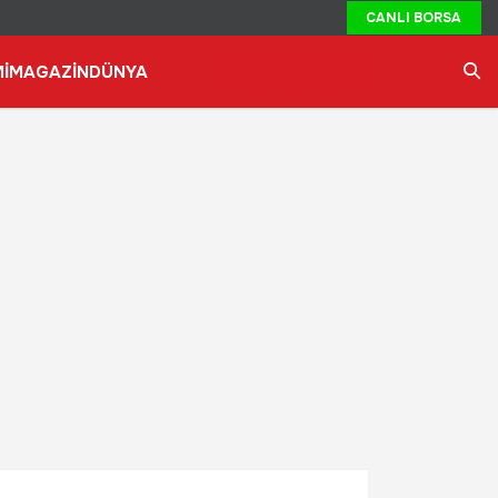
CANLI BORSA
İ
MAGAZİN
DÜNYA
Ara