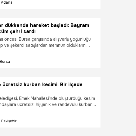
Adana
nılmadığında hayvandan insana bulaşan ölümcül
da büyük risk oluşturduğunu açıkladı. Prof. Dr.
olası uzuv kopması ve ağır yaralanmalarda hayat
rdım adımlarını sıraladı.
er dükkanda hareket başladı: Bayram
üm şehri sardı
ı öncesi Bursa çarşısında alışveriş yoğunluğu
ap ve şekerci satışlardan memnun olduklarını
Bursa
e ücretsiz kurban kesimi: Bir ilçede
lediyesi, Emek Mahallesi’nde oluşturduğu kesim
ndaşlara ücretsiz, hijyenik ve randevulu kurban
 sunacak.
Eskişehir