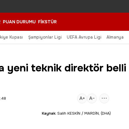
R
PUAN DURUMU
FİKSTÜR
rkiye Kupası
Şampiyonlar Ligi
UEFA Avrupa Ligi
Almanya
yeni teknik direktör belli 
9:48
Kaynak:
Salih KESKİN / MARDİN, (DHA)