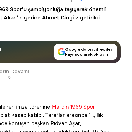
969 Spor
’u şampiyonluğa taşıyarak önemli
nt Akan’ın yerine
Ahmet Cingöz
getirildi.
n
Google’da tercih edilen
kaynak olarak ekleyin
erin Devamı
nlenen imza törenine
Mardin 1969 Spor
olat Kasap katıldı. Taraflar arasında 1 yıllık
inde konuşan başkan Rıdvan Aşar,
maktan memnuniyet duyduklarını belirtti. Yeni