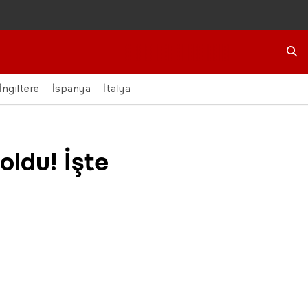
Ara
İngiltere
İspanya
İtalya
oldu! İşte