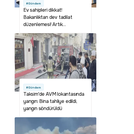
#Gündem
Ev sahipleri dikkat!
Bakanlıktan dev tadilat
düzenlemesi! Artık
komşulardan izin alınmadan
yaptırılmayacak
#Gündem
Taksim'de AVM lokantasında
yangın: Bina tahliye edildi,
yangın söndürüldü