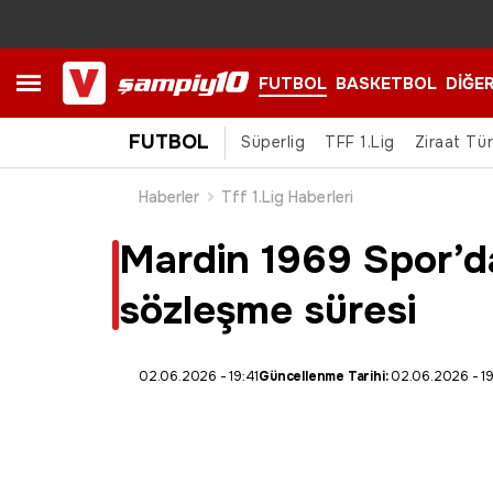
FUTBOL
BASKETBOL
DİĞE
FUTBOL
Süperlig
TFF 1.Lig
Ziraat Tü
Haberler
Tff 1.Lig Haberleri
Mardin 1969 Spor’da 
sözleşme süresi
02.06.2026 - 19:41
Güncellenme Tarihi:
02.06.2026 - 1