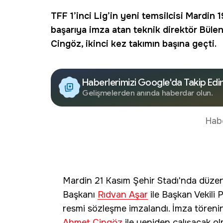
TFF 1’inci Lig’in yeni temsilcisi
Mardin 1
başarıya imza atan teknik direktör Büle
Cingöz, ikinci kez takımın başına geçti.
Haberlerimizi Google'da Takip Edi
Gelişmelerden anında haberdar olun.
Hab
Mardin 21 Kasım Şehir Stadı'nda düze
Başkanı
Rıdvan Aşar
ile Başkan Vekili P
resmi sözleşme imzalandı. İmza tören
Ahmet Cingöz
ile yeniden çalışacak ol