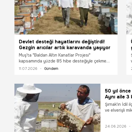
Devlet desteği hayatlarını değiştirdi!
Gezgin arıcılar artık karavanda yaşıyor
Muş'ta "Baldan Altın Kanatlar Projesi"
kapsamında yüzde 85 hibe desteğiyle çekme
karavan alan gezgin arıcı Orhan ve Sibel Işık çifti,
11.07.2026
Gündem
artık arılarının başından ayrılmadan daha güvenli
ve konforlu koşullarda üretim yapıyor. Karavan
desteği, hem aile yaşamını kolaylaştırdı hem de
bal üretimindeki verimliliği artırdı.
50 yıl önce
Aynı aile 3
sonuçları ş
Şırnak'ın İdil 
ve elverişli mi
stratejik üret
56 yıldır bu t
24.06.2026
miras kalan ar