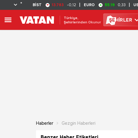
°
13.783
55.19
BİST
-0,12
|
EURO
0,33
|
U
Türkiye,
ŞE
HİRLER
Şehirlerinden Okunur
Haberler
Gezgin Haberleri
Benzer Haber Etiketleri