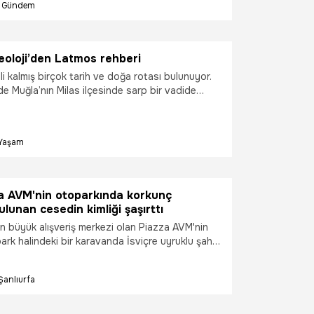
Gündem
iler, Temmuz ayı sonundaki bal sağımının
rotalarına doğru yola çıkmaya hazırlanıyor.
keoloji’den Latmos rehberi
li kalmış birçok tarih ve doğa rotası bulunuyor.
de Muğla’nın Milas ilçesinde sarp bir vadide
s Antik Kenti… Milliyet Arkeoloji, 63. sayısında
irası hem tarihi önemi hem de doğal güzellikleri
eken Latmos’u gündeme taşıyor.
Yaşam
da AVM'nin otoparkında korkunç
lunan cesedin kimliği şaşırttı
en büyük alışveriş merkezi olan Piazza AVM'nin
rk halindeki bir karavanda İsviçre uyruklu şahıs
Şanlıurfa