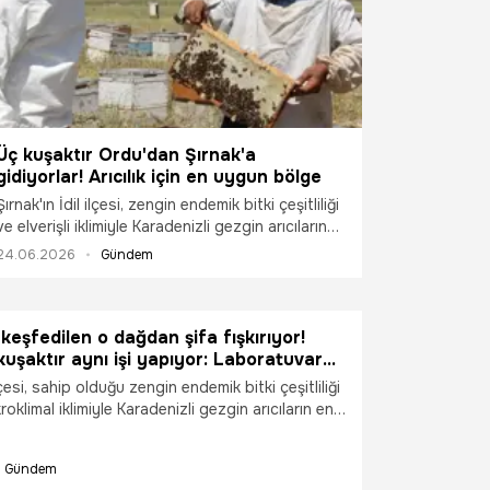
Üç kuşaktır Ordu'dan Şırnak'a
gidiyorlar! Arıcılık için en uygun bölge
Şırnak'ın İdil ilçesi, zengin endemik bitki çeşitliliği
ve elverişli iklimiyle Karadenizli gezgin arıcıların
vazgeçilmez durağı haline geldi. Ordu'dan
24.06.2026
Gündem
gelerek üç kuşaktır bölgede arıcılık yapan Yılmaz
ailesi, organik bal üretimi gerçekleştiriyor.
 keşfedilen o dağdan şifa fışkırıyor!
 kuşaktır aynı işi yapıyor: Laboratuvar
oke etti, tamamen şekersiz
ilçesi, sahip olduğu zengin endemik bitki çeşitliliği
kroklimal iklimiyle Karadenizli gezgin arıcıların en
im üssü haline geldi. Ordu'dan yola çıkarak tam
opraklara göç eden Yılmaz ailesi, dedelerinden
Gündem
ıcılık mesleğini üçüncü kuşak olarak İdil’de