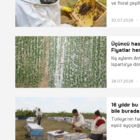
ve floral çeşit
Yaylası, bu yıl
arıcıların oda
30.07.2026
konumlanan yay
boyunca canlı
bal hasadı önc
Üçüncü hasa
Fiyatlar he
Kış aylarını A
Isparta'ya dön
ardından sedir
arıcılar, üçünc
28.07.2026
taşıdı.
16 yıldır bu
bile burada
Türkiye’nin far
eşsiz ayçiçeği
köylerinde yo
evlerinden uz