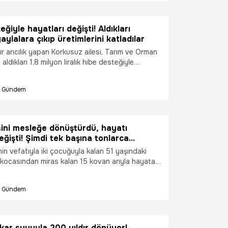
fel, yonca, çakırdikeni ve tüsü dikeni gibi şifalı
slenen binlerce kovandan tamamen katıksız ve
hlilli organik bal üreten aile, aynı zamanda bölge
ğiyle hayatları değişti! Aldıkları
k eğitimleri vererek yerel kalkınmanın da fitilini
aylalara çıkıp üretimlerini katladılar
ldır arıcılık yapan Korkusuz ailesi, Tarım ve Orman
aldıkları 1,8 milyon liralık hibe desteğiyle
ğiştirdi. Yıllarca yaylalarda çadır ve barakalarda
tında üretim yapan aile, hibe kapsamında aldıkları
Gündem
 çekme karavan sayesinde artık ev konforunda
 yapıyor.
sini mesleğe dönüştürdü, hayatı
işti! Şimdi tek başına tonlarca
in vefatıyla iki çocuğuyla kalan 51 yaşındaki
kocasından miras kalan 15 kovan arıyla hayata
mazsın" diyenlere inat gezgin arıcılığa başlayan
ovan sayısını 200'e çıkararak yılda 1,5 ton bal
Gündem
rdı.
 kar suyuyla 200 yıldır dönüyor!