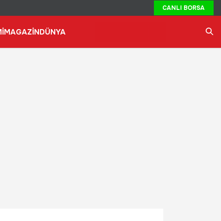
CANLI BORSA
İ
MAGAZİN
DÜNYA
Ara