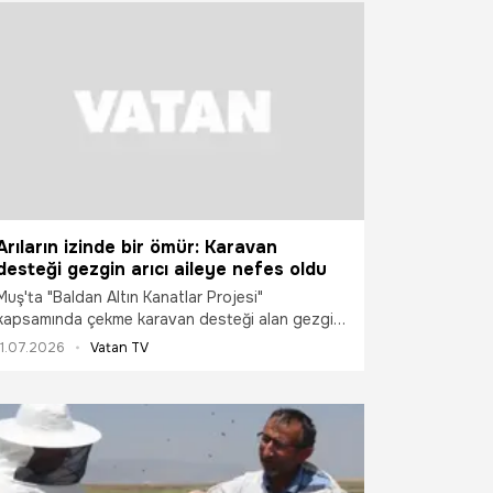
Arıların izinde bir ömür: Karavan
desteği gezgin arıcı aileye nefes oldu
Muş'ta "Baldan Altın Kanatlar Projesi"
kapsamında çekme karavan desteği alan gezgin
arıcılar Orhan ve Sibel Işık çifti, arılarının
11.07.2026
Vatan TV
başından ayrılmadan günlük ihtiyaçlarını
karşılayarak üretimlerini daha konforlu şartlarda
sürdürüyor.