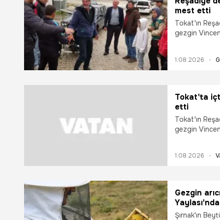
Reşadiye'de
mest etti
Tokat'ın Reşad
gezgin Vincen
pedal çevirdiğ
misafirperver
1.08.2026
G
biri olduğunu 
Tokat'ta iç
etti
Tokat'ın Reşad
gezgin Vincen
pedal çevirdiğ
misafirperver
1.08.2026
V
biri olduğunu 
Gezgin arıc
Yaylası'nda
verimi reko
Şırnak'ın Beyt