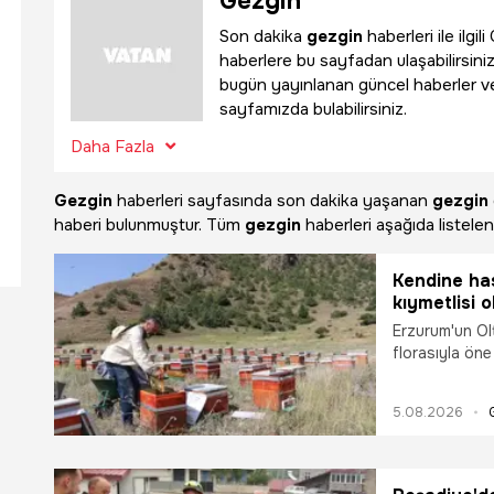
Gezgin
Son dakika
gezgin
haberleri ile ilg
haberlere bu sayfadan ulaşabilirsiniz
bugün yayınlanan güncel haberler v
sayfamızda bulabilirsiniz.
Daha Fazla
Gezgin
haberleri sayfasında son dakika yaşanan
gezgin
haberi bulunmuştur. Tüm
gezgin
haberleri aşağıda listelen
Kendine has
kıymetlisi 
doğal Oltu 
Erzurum'un Olt
florasıyla öne
resmen başladı
eteklerine ku
5.08.2026
arıcı Hasan De
bereketli bir y