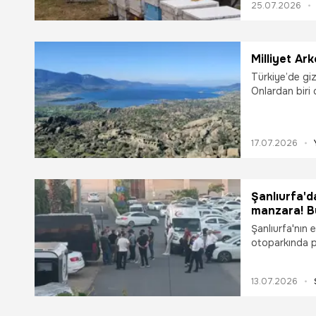
25.07.2026
geçiren üretic
ardından yeni 
Milliyet Ar
Türkiye’de giz
Onlardan biri 
gizlenen Latmo
hem jeolojik m
ile dikkati ç
17.07.2026
Şanlıurfa'
manzara! Bu
Şanlıurfa'nın 
otoparkında pa
ölü bulundu.
13.07.2026