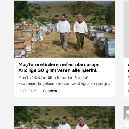
Muş'ta üreticilere nefes olan proje:
Arıcılığa 30 yılını veren aile işlerini
devlet destekleriyle büyüttü
Muş'ta "Baldan Altın Kanatlar Projesi"
kapsamında çekme karavan desteği alan gezgin
arıcılar Orhan ve Sibel Işık çifti, arılarının
11.07.2026
Gündem
başından ayrılmadan günlük ihtiyaçlarını
karşılayarak üretimlerini daha konforlu şartlarda
sürdürüyor.