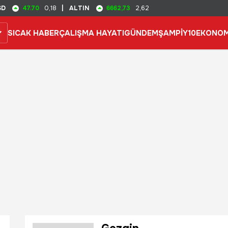
47.70
6662,73
SD
0,18
|
ALTIN
2,62
SICAK HABER
ÇALIŞMA HAYATI
GÜNDEM
ŞAMPİY10
EKONOM