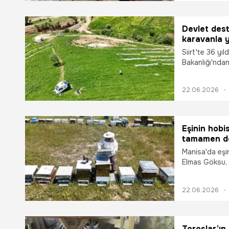
sürdürüyor. Ne
bitkilerle be
laboratuvar ta
Devlet deste
halkına arıcılı
karavanla y
ateşliyor.
Siirt'te 36 yı
Bakanlığı'ndan 
hayatlarını de
zor şartlar al
22.06.2026
tam donanımlı
gezgin arıcılık
Eşinin hobi
tamamen değ
üretiyor
Manisa'da eşin
Elmas Göksu, 
tutundu. "Yapa
azimli anne, k
22.06.2026
üretmeyi başa
Toroslar’ın