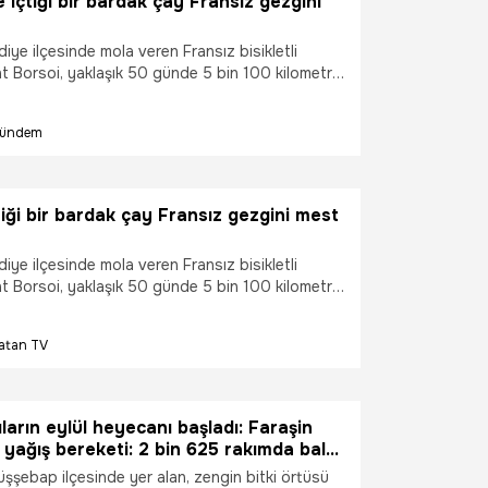
 içtiği bir bardak çay Fransız gezgini
iye ilçesinde mola veren Fransız bisikletli
t Borsoi, yaklaşık 50 günde 5 bin 100 kilometre
ini belirterek, Türkiye'de gördüğü
liğin yolculuğunun en unutulmaz deneyimlerinden
ündem
söyledi.
tiği bir bardak çay Fransız gezgini mest
iye ilçesinde mola veren Fransız bisikletli
t Borsoi, yaklaşık 50 günde 5 bin 100 kilometre
ini belirterek, Türkiye'de gördüğü
liğin yolculuğunun en unutulmaz deneyimlerinden
atan TV
söyledi.
ıların eylül heyecanı başladı: Faraşin
 yağış bereketi: 2 bin 625 rakımda bal
ra koşuyor
üşşebap ilçesinde yer alan, zengin bitki örtüsü