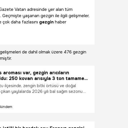
ili Gazete Vatan adresinde yer alan tüm
. Geçmişte yaşanan gezgin ile ilgili gelişmeler,
e çok daha fazlasını
gezgin
haber
gelişmeleri de dahil olmak üzere
476 gezgin
miştir.
 aroması var, gezgin arıcıların
oldu: 250 kovan arısıyla 3 ton tamamen
balı üretecek!
u ilçesinde, zengin bitki örtüsü ve doğal
 çıkan yaylalarda 2026 yılı bal sağım sezonu
. İlçenin Bahçecik Mahallesi'nde, Kırdağ
rduğu arılıkta üretim yapan 48 yaşındaki gezgin
Gündem
mir, sezonun ilk bal sağımını gerçekleştirerek
ıl dileğinde bulundu.