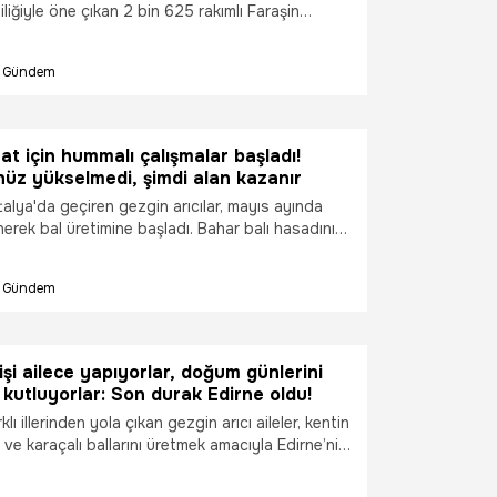
liliğiyle öne çıkan 2 bin 625 rakımlı Faraşin
 etkili olan bereketli yağışların ardından gezgin
ğı haline geldi. Şırnak, Hakkari ve Van üçgeninde
Gündem
la; serin iklimi, bol su kaynakları ve yaz
lığını koruyan merasıyla Eylül ayında başlayacak
esi üreticilerin yüzünü güldürüyor.
t için hummalı çalışmalar başladı!
nüz yükselmedi, şimdi alan kazanır
ntalya'da geçiren gezgin arıcılar, mayıs ayında
erek bal üretimine başladı. Bahar balı hasadının
, geven ve çiçek balı üretimi gerçekleştiren
ü hasat için kovanlarını ayçiçeği tarlalarına
Gündem
 işi ailece yapıyorlar, doğum günlerini
 kutluyorlar: Son durak Edirne oldu!
klı illerinden yola çıkan gezgin arıcı aileler, kentin
 ve karaçalı ballarını üretmek amacıyla Edirne’nin
ğun bir mesai yürütüyor. Yılın büyük bölümünü
akta, doğanın kucağındaki çadır ve karavanlarda