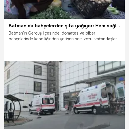
Batman'da bahçelerden şifa yağıyor: Hem sağlık hem gelir kaynağı oldu
Batman’ın Gercüş ilçesinde, domates ve biber
bahçelerinde kendiliğinden yetişen semizotu, vatandaşlar
için adeta bir şifa kapısı haline geldi. Kimi vatandaşlar
topladıkları semizotunu yakınlarına dağıtırken, kimileri de
pazarda satarak aile bütçesine katkı sağlıyor.
19.07.2026
Gündem