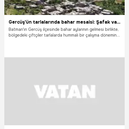
Gercüş'ün tarlalarında bahar mesaisi: Şafak vaktiyle çiftçiler tarlalara akın ediyor
Batman'ın Gercüş ilçesinde bahar aylarının gelmesi birlikte,
bölgedeki çiftçiler tarlalarda hummalı bir çalışma dönemine
girdi. Kış uykusundan uyanan toprak, çiftçilerin yoğun
emeğiyle yeniden canlanırken, Gercüş ve çevre köylerindeki
tarımsal faaliyetler drone kameralarına yansıdı.
6.06.2026
Gündem