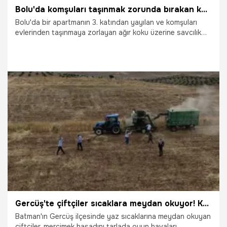
Bolu'da komşuları taşınmak zorunda bırakan koku ihbarında şoke eden manzara
Bolu'da bir apartmanın 3. katından yayılan ve komşuları
evlerinden taşınmaya zorlayan ağır koku üzerine savcılık
izniyle girilen dairede, bakımsız halde bırakılan 6 kedi
koruma altına alındı. Çilingir yardımıyla daireye giren ekipler;
evin birçok noktasının kedi dışkısıyla kaplandığını, eşyaların
etrafa saçıldığını ve içeride çöplerin biriktiğini tespit etti.
30.06.2026
Gündem
Gercüş'te çiftçiler sıcaklara meydan okuyor! Kavurucu havada 'oyun havalı' hasat
Batman'ın Gercüş ilçesinde yaz sıcaklarına meydan okuyan
çiftçiler, mercimek hasadını tarlada oyun havaları