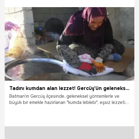
4.08.2026
Gündem
Tadını kumdan alan lezzet! Gercüş'ün geleneksel yöntemlerle bin bir zahmetle yapılan kumda leblebisine yoğun ilgi
Batman'ın Gercüş ilçesinde, geleneksel yöntemlerle ve
büyük bir emekle hazırlanan "kumda leblebi", eşsiz lezzeti
ve yapımındaki zahmetle dikkat çekiyor. Yıllardır süregelen
bu geleneksel lezzet, ateşte ısınan özel kumun içinde
kavrularak sofralara ulaşıyor.