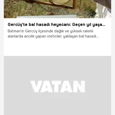
Gercüş'te bal hasadı heyecanı: Geçen yıl yaşanan kuraklıktan bereket üreticinin yüzünü güldürdü
Batman'ın Gercüş ilçesinde dağlık ve yüksek rakımlı
alanlarda arıcılık yapan üreticiler, yaklaşan bal hasadı
öncesinde kovan başındaki son hazırlıklarını ve rötüşlarını
tamamlıyor. Geçtiğimiz yıl kuraklık ve olumsuz hava şartları
nedeniyle rekoltede büyük kayıp yaşayan arıcılar, bu sezon
yaşanan bereketle moral buldu.
7.08.2026
Gündem