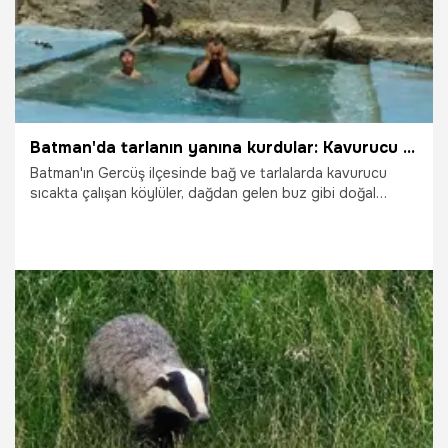
Batman'da tarlanın yanına kurdular: Kavurucu sıcaklık köylüleri dahi yaptı
Batman'ın Gercüş ilçesinde bağ ve tarlalarda kavurucu
sıcakta çalışan köylüler, dağdan gelen buz gibi doğal
kaynak suyuyla doldurdukları havuza elbiseleriyle
atlayarak hem serinliyor hem de günün yorgunluğunu
üzerlerinden atıyor.
5.07.2026
Gündem