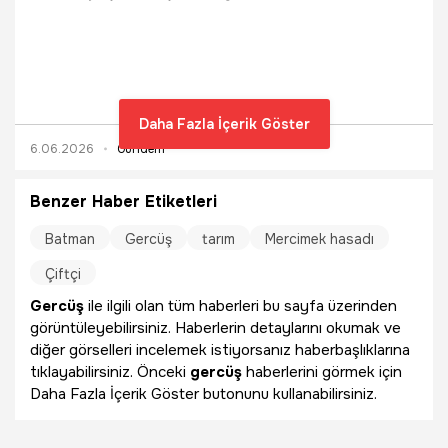
makineler, diğer yanda engebeli arazilerdeki asırlık
geleneksel yöntemler...
Daha Fazla İçerik Göster
6.06.2026
Gündem
Benzer Haber Etiketleri
Batman
Gercüş
tarım
Mercimek hasadı
Çiftçi
Gercüş
ile ilgili olan tüm haberleri bu sayfa üzerinden
görüntüleyebilirsiniz. Haberlerin detaylarını okumak ve
diğer görselleri incelemek istiyorsanız haberbaşlıklarına
tıklayabilirsiniz. Önceki
gercüş
haberlerini görmek için
Daha Fazla İçerik Göster butonunu kullanabilirsiniz.