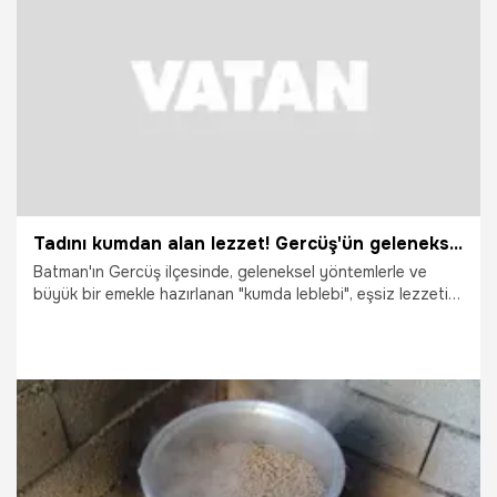
23.07.2026
Gündem
Tadını kumdan alan lezzet! Gercüş'ün geleneksel yöntemlerle bin bir zahmetle yapılan kumda leblebisine yoğun ilgi
Batman'ın Gercüş ilçesinde, geleneksel yöntemlerle ve
büyük bir emekle hazırlanan "kumda leblebi", eşsiz lezzeti
ve yapımındaki zahmetle dikkat çekiyor. Yıllardır süregelen
bu geleneksel lezzet, ateşte ısınan özel kumun içinde
kavrularak sofralara ulaşıyor.
23.07.2026
Vatan TV