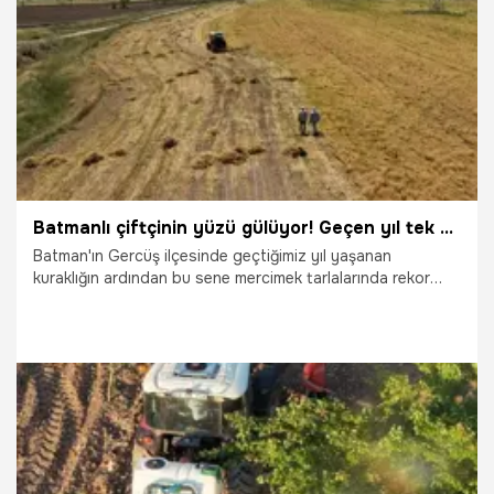
12.06.2026
Gündem
Batmanlı çiftçinin yüzü gülüyor! Geçen yıl tek bir tane bile çıkmamıştı, bu sene rekor bekleniyor
Batman'ın Gercüş ilçesinde geçtiğimiz yıl yaşanan
kuraklığın ardından bu sene mercimek tarlalarında rekor
bereket yaşanıyor. Kış ve bahar aylarında etkili olan yoğun
yağışlar sayesinde verim ve kalitede altın yılını yaşayan
üreticilerin hummalı hasat mesaisi sürüyor.
12.06.2026
Gündem