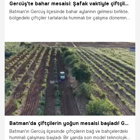
Gercüş'te bahar mesaisi: Şafak vaktiyle çiftçiler tarlalara akın ediyor
Batman'ın Gercüş ilçesinde bahar aylarının gelmesi birlikte,
bölgedeki çiftçiler tarlalarda hummalı bir çalışma dönemine
girdi. Kış uykusundan uyanan toprak, çiftçilerin yoğun
emeğiyle yeniden canlanırken, Gercüş ve çevre köylerindeki
tarımsal faaliyetler drone kameralarına yansıdı.
6.06.2026
Vatan TV
Batman'da çiftçilerin yoğun mesaisi başladı! Günün ilk ışıklarıyla tarlalara akın ettiler
Batman'ın Gercüş ilçesinde çiftçilerin bağ ve bahçelerdeki
hummalı çalışması başladı. Bir yanda son model teknolojik