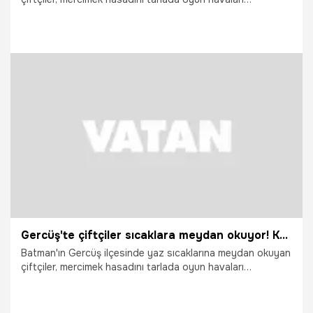
oynayarak eğlenceye dönüştürdü. Teknolojinin sağladığı
kolaylıkla imece usulü çalışan üreticilerin hayli mutlu olduğu
görüldü.
30.06.2026
Gündem
Gercüş'te çiftçiler sıcaklara meydan okuyor! Kavurucu havada 'oyun havalı' hasat
Batman'ın Gercüş ilçesinde yaz sıcaklarına meydan okuyan
çiftçiler, mercimek hasadını tarlada oyun havaları
oynayarak eğlenceye dönüştürdü. Teknolojinin sağladığı
kolaylıkla imece usulü çalışan üreticilerin hayli mutlu olduğu
görüldü.