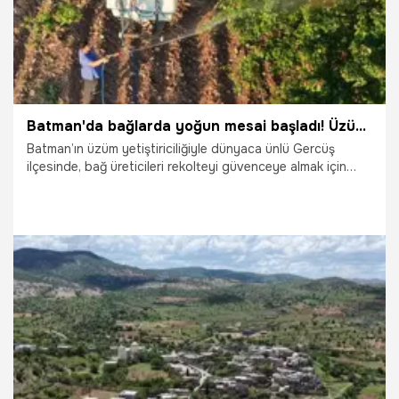
Batman'da bağlarda yoğun mesai başladı! Üzüm rekoltesi için ilaçlama sürüyor
Batman’ın üzüm yetiştiriciliğiyle dünyaca ünlü Gercüş
ilçesinde, bağ üreticileri rekolteyi güvenceye almak için
şafak vakti sahaya indi. Asmaları ve salkımları tamamen yok
edebilen sinsi külleme hastalığı ile zararlılara karşı dev
seferberlik başlatıldı.
9.06.2026
Gündem