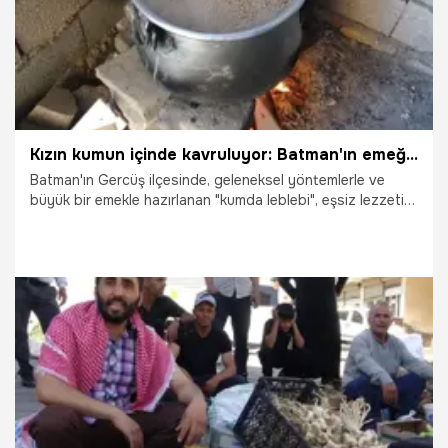
Kızın kumun içinde kavruluyor: Batman'ın emeği kumda leblebiye büyük ilgi var
Batman'ın Gercüş ilçesinde, geleneksel yöntemlerle ve
büyük bir emekle hazırlanan "kumda leblebi", eşsiz lezzeti
ve yapımındaki zahmetle dikkat çekiyor. Yıllardır süregelen
bu geleneksel lezzet, ateşte ısınan özel kumun içinde
kavrularak sofralara ulaşıyor.
23.07.2026
Gündem