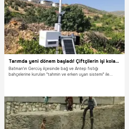
15.07.2026
Vatan TV
Tarımda yeni dönem başladı! Çiftçilerin işi kolaylaşacak: Telefonlara anlık uyarı gelecek
Batman'ın Gercüş ilçesinde bağ ve Antep fıstığı
bahçelerine kurulan "tahmin ve erken uyarı sistemi" ile
tarımsal üretimde yeni bir dönem başladı. Don, dolu,
kuraklık ve hastalık riskleri önceden analiz edilerek
üreticilere cep telefonu üzerinden anlık uyarılar
gönderilecek, böylece ürün kayıplarının azaltılması ve
verimin artırılması hedeflenecek.
15.07.2026
Gündem