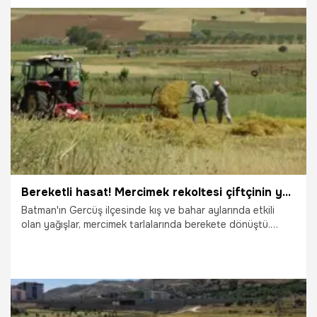
30.06.2026
Vatan TV
Bereketli hasat! Mercimek rekoltesi çiftçinin yüzünü güldürdü
Batman'ın Gercüş ilçesinde kış ve bahar aylarında etkili
olan yağışlar, mercimek tarlalarında berekete dönüştü.
Geçen yıl kuraklıkla mücadele eden bölge çiftçisinin yüzü
bu sene gülerken, hummalı hasat çalışması dron
kameralarına yansıdı.