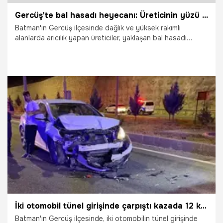
Gercüş'te bal hasadı heyecanı: Üreticinin yüzü gülüyor
Batman'ın Gercüş ilçesinde dağlık ve yüksek rakımlı
alanlarda arıcılık yapan üreticiler, yaklaşan bal hasadı
öncesinde kovan başındaki son hazırlıklarını ve rötüşlarını
tamamlıyor. Geçtiğimiz yıl kuraklık ve olumsuz hava şartları
nedeniyle rekoltede büyük kayıp yaşayan arıcılar, bu sezon
yaşanan bereketle moral buldu.
7.08.2026
Vatan TV
İki otomobil tünel girişinde çarpıştı kazada 12 kişi yaralandı
Batman'ın Gercüş ilçesinde, iki otomobilin tünel girişinde