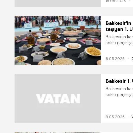
15.05.2026
gerçekleştirile
dikkat çekti.
Balıkesir'i
taşıyan 1. 
Balıkesir'in k
köklü geçmişi
mirasını gözle
Gastronomi Fes
8.05.2026
ziyaretçilere a
Balıkesir 1.
Balıkesir'in k
köklü geçmişi
mirasını gözle
Gastronomi Fes
ziyaretçilere a
8.05.2026
vatandaşlar fe
toprakları, eş
mutfağını düny