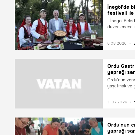
İnegöl’de bi
festivali il
- İnegöl Beledi
düzenlenecek 
mutfak kültürü
ziyaretçilerl
6.08.2026
gerçekleştiril
tanıtılırken; 
sanat etkinlik
buluşacak.
Ordu Gastro
yaprağı sar
Ordu'nun zeng
yaşatmak ve g
amacıyla düze
gününde de yo
31.07.2026
düzenlenen ye
zeytinyağlı sar
Ordu'nun en
yaprağı sar