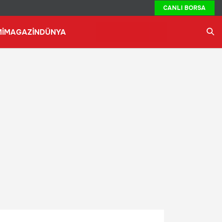
CANLI BORSA
İ
MAGAZİN
DÜNYA
Ara