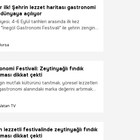
r ilk! Şehrin lezzet haritası gastronomi
e dünyaya açılıyor
yesi, 4-6 Eylül tarihleri arasında ilk kez
"İnegöl Gastronomi Festivali" ile şehrin zengin
nü, yöresel ürünlerini ve tarımsal değerlerini
e buluşturmaya hazırlanıyor. Heykel Meydanında
Bursa
ecek festivalde yüzlerce yöresel lezzet
atölyelerden panellere, gastro şovlardan kültür
lerine kadar dopdolu bir program İnegöllülerle
nomi Festivali: Zeytinyağlı fındık
ması dikkat çekti
in mutfak kültürünü tanıtmak, yöresel lezzetleri
astronomi alanındaki marka değerini artırmak
nlenen YEDAŞ Ordu Gastronomi Festivali ikinci
ğun katılımla devam etti. Festival kapsamında
Vatan TV
mek yarışmasında fındık yaprağıyla hazırlanan
ma ilgi çekti.
 lezzetli festivalinde zeytinyağlı fındık
ması dikkat çekti