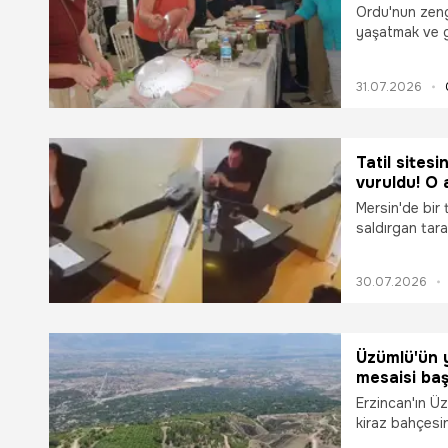
Ordu'nun zeng
yaşatmak ve g
amacıyla düze
gününde de yo
31.07.2026
düzenlenen ye
zeytinyağlı sar
Tatil sitesi
vuruldu! O
Mersin'de bir 
saldırgan tara
kameraya yans
saldırıya uğram
30.07.2026
Üzümlü'ün y
mesaisi baş
Erzincan'ın Ü
kiraz bahçesi
Orman İl Müdü