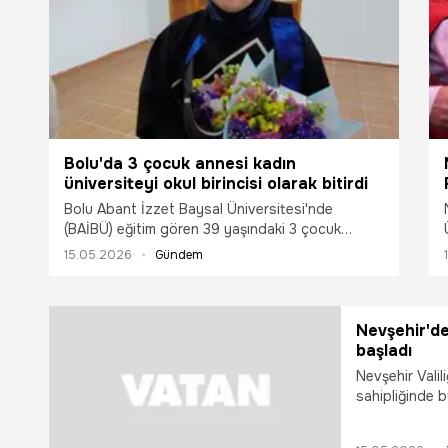
Bolu'da 3 çocuk annesi kadın
üniversiteyi okul birincisi olarak bitirdi
Bolu Abant İzzet Baysal Üniversitesi'nde
(BAİBÜ) eğitim gören 39 yaşındaki 3 çocuk
annesi Sibel Tuna, Ormancılık Bölümü'nü okul
15.05.2026
Gündem
birincisi olarak bitirdi. Tuna, mezuniyet cübbesini
eşi ve çocuklarının gurur dolu bakışları arasında
giydi.
Nevşehir'de
başladı
Nevşehir Valil
sahipliğinde 
Gastronomi Fes
başladı. Ürgü