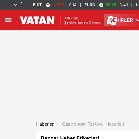
°
13.779
55.25
BİST
-0,14
|
EURO
0,43
|
U
Türkiye,
ŞE
HİRLER
Şehirlerinden Okunur
Haberler
Gastronomi Festivali Haberleri
Benzer Haber Etiketleri