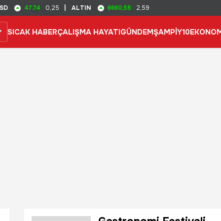
47.74
6660,55
SD
0,25
|
ALTIN
2,59
SICAK HABER
ÇALIŞMA HAYATI
GÜNDEM
ŞAMPİY10
EKONOM