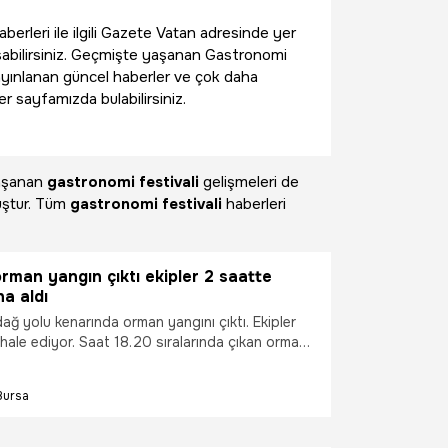
berleri ile ilgili Gazete Vatan adresinde yer
şabilirsiniz. Geçmişte yaşanan Gastronomi
n yayınlanan güncel haberler ve çok daha
r sayfamızda bulabilirsiniz.
yaşanan
gastronomi festivali
gelişmeleri de
uştur. Tüm
gastronomi festivali
haberleri
rman yangın çıktı ekipler 2 saatte
na aldı
ağ yolu kenarında orman yangını çıktı. Ekipler
ale ediyor. Saat 18.20 sıralarında çıkan orman
an ve havadan müdahale ile 2 saatte kontrol
Bursa