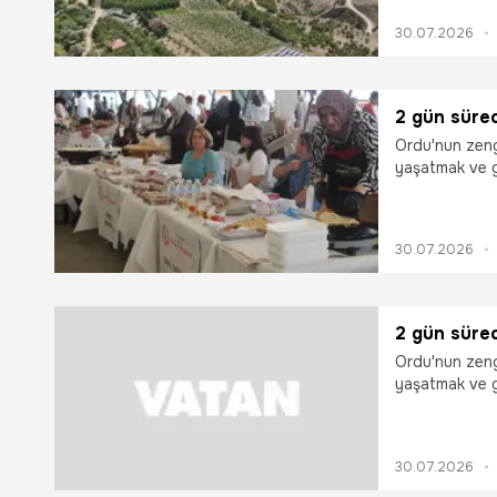
Osman Hökelek
30.07.2026
bulundu.
2 gün sürec
Ordu'nun zeng
yaşatmak ve g
amacıyla düz
başladı.
30.07.2026
2 gün sürec
Ordu'nun zeng
yaşatmak ve g
amacıyla düz
başladı.
30.07.2026