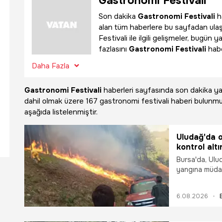
Gastronomi Festivali
Son dakika
Gastronomi Festivali
ha
alan tüm haberlere bu sayfadan ula
Festivali ile ilgili gelişmeler, bugü
fazlasını
Gastronomi Festivali
habe
Daha Fazla
Gastronomi Festivali
haberleri sayfasında son dakika 
dahil olmak üzere
167 gastronomi festivali haberi bulunm
aşağıda listelenmiştir.
Uludağ'da o
kontrol altı
Bursa'da, Ulud
yangına müdah
yangını karad
altına alındı.
6.08.2026