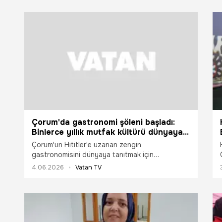
Çorum'da gastronomi şöleni başladı:
Binlerce yıllık mutfak kültürü dünyaya
tanıtılıyor
Çorum'un Hititler'e uzanan zengin
gastronomisini dünyaya tanıtmak için
düzenlenen "Açık Ateş Etkinlikleri" başladı. 3 gün
4.06.2026
Vatan TV
boyunca devam edecek etkinliklerde yerli ve
yabancı açık ateş pişirme ustaları, gastronomi
uzmanları, gurmeler, şefler ve yazarlar yer alıyor.