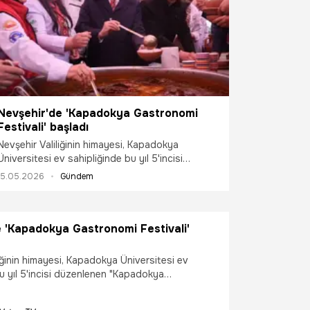
Nevşehir'de 'Kapadokya Gastronomi
Festivali' başladı
Nevşehir Valiliğinin himayesi, Kapadokya
Üniversitesi ev sahipliğinde bu yıl 5'incisi
düzenlenen "Kapadokya Gastronomi Festivali",
15.05.2026
Gündem
"Yerel Miras, Yıldızlı Sofralar" temasıyla başladı.
Ürgüp ilçesine bağlı Mustafapaşa beldesinde
gerçekleştirilen festival, sürdürülebilirlik odaklı
 'Kapadokya Gastronomi Festivali'
yaklaşımıyla dikkat çekti.
iğinin himayesi, Kapadokya Üniversitesi ev
bu yıl 5'incisi düzenlenen "Kapadokya
tivali", "Yerel Miras, Yıldızlı Sofralar" temasıyla
p ilçesine bağlı Mustafapaşa beldesinde