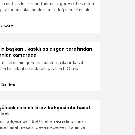
in mutfak kültürünü tanıtmak, yöresel lezzetleri
astronomi alanındaki marka değerini artırmak
nlenen YEDAŞ Ordu Gastronomi Festivali ikinci
ğun katılımla devam etti. Festival kapsamında
Gündem
mek yarışmasında fındık yaprağıyla hazırlanan
ma ilgi çekti.
nin başkanı, kasklı saldırgan tarafından
 anlar kamerada
tatil sitesinin yönetim kurulu başkanı, kasklı
fından silahla vurularak yaralandı. O anlar
ırken, site başkanı 1 ay önce de yumruklu
ıştı.
Gündem
üksek rakımlı kiraz bahçesinde hasat
ladı
zümlü ilçesinde 1.650 metre rakımda bulunan
nde hasat mesaisi devam ederken, Tarım ve
rü Alper Koçaker ile Üzümlü Kaymakamı Hacı