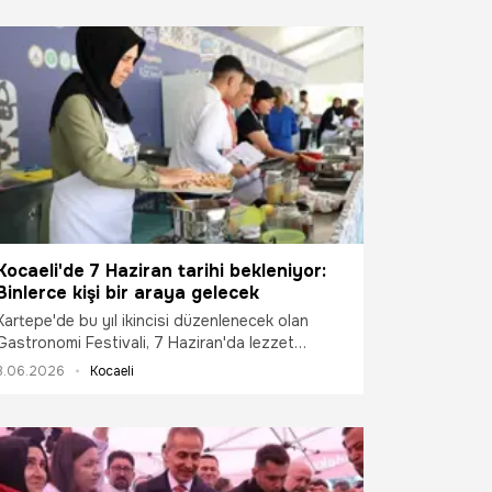
Kocaeli'de 7 Haziran tarihi bekleniyor:
Binlerce kişi bir araya gelecek
Kartepe'de bu yıl ikincisi düzenlenecek olan
Gastronomi Festivali, 7 Haziran'da lezzet
tutkunlarını bir araya getirecek.
3.06.2026
Kocaeli