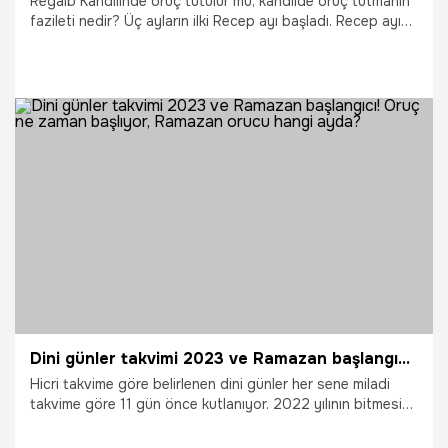
Regaib Kandilinde oruç tutulur mu, kandilde oruç tutmanın
fazileti nedir? Üç ayların ilki Recep ayı başladı. Recep ayına
girilmesiyle Regaip kandilinin ne zaman olacağı, kandilde
oruç tutulup tutulmadığı araştırılması hız kazandı. Regaip
Kandili 26 Ocak Perşembe akşamı gerçekleşecek. Peki,
Regaip Kandili'nde oruç tutulur mu, Regaip Kandilinde oruç
tutmanın sevabı nedir? Regaip Kandilinde neler yapılır?
26.01.2023
Gündem
Dini günler takvimi 2023 ve Ramazan başlangıcı! Oruç ne zaman başlıyor, Ramazan orucu hangi ayda?
Hicri takvime göre belirlenen dini günler her sene miladi
takvime göre 11 gün önce kutlanıyor. 2022 yılının bitmesin
2 ay kala, 2023 yılının dini günler takvimi ve ramazan ayının
başlangıcı merak ediliyor. Regaip Kandili ile karşılanan üç