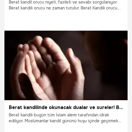
Berat kandil orucu niyeti, fazileti ve sevabı sorgulanıyor.
Berat kandili orucu ne zaman tutulur, Berat Kandili orucu
niyeti nasıl yapılır? Mübarek Berat Kandili’nin gelmesiyle
Berat Kandili orucu için yapılan aramalar da arttı.
Vatandaşlar Berat Kandili orucu kaç gün tutulur, Berat
Kandili orucu niyeti nasıl yapılır? gibi soruların yanıtı merak
ediyor. Diyanet’e göre Berat Kandili'nde oruç tutmanın
fazileti ve sevabı sorgulanan konu başlıklarından biri oldu.
İşte 2022 Berat Kandili orucu niyeti ve fazileti…
17.03.2022
Dini Bilgiler
Berat kandilinde okunacak dualar ve sureler! Berat kandilinde kılınacak namaz kaç rekâttır, kandilde namaz nasıl kılınır, Berat Kandili ibadetleri nelerdir?
Berat kandili bugün tüm İslam alemi tarafından idrak
ediliyor. Müslümanlar kandil gününü huşu içinde geçirmek
için kandil günü yapılacak ibadetleri sorguluyor. Diyanet