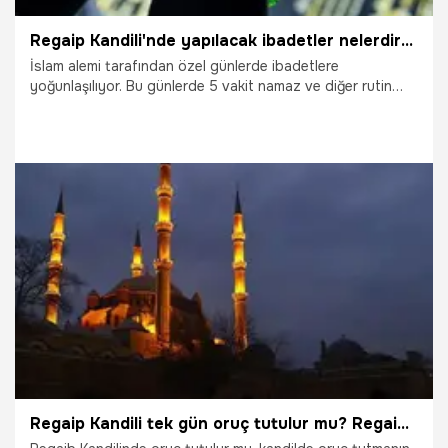
Regaip Kandili'nde yapılacak ibadetler nelerdir? Regaip Kandili tutulacak oruç, okunacak dualar, çekilecek zikirler 🤲
İslam alemi tarafından özel günlerde ibadetlere
yoğunlaşılıyor. Bu günlerde 5 vakit namaz ve diğer rutin
olarak yerine getirdikleri ibadetlere alternatif olarak dua ve
namaz kılmak isteyenler ise okuyacakları duaları araştırıyor.
Regaip Kandili ibadetleri nelerdir? Regaip Kandili tutulacak
oruç, okunacak dualar, çekilecek zikirler ve tesbihler…
25.12.2025
Gündem
Regaip Kandili tek gün oruç tutulur mu? Regaip Kandili orucuna nasıl niyet edilir, kandilde oruç tutmanın sevabı, fazileti nedir?