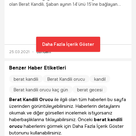
olan Berat Kandili, Şaban ayının 14’ünü 15’ine bağlayan
geceye denk gelen, hadis-i şeriflerle belirtilmiş kutsal
gecelerden biridir. Borçtan kurtulma, temizlenme, arınma
manalarına gelen Berat Kandili 2021 ne zaman, hangi
tarihte?
Daha Fazla İçerik Göster
25.03.2021
Gündem
Benzer Haber Etiketleri
berat kandili
Berat Kandili orucu
kandil
Berat kandili orucu kaç gün
berat gecesi
Berat Kandili Orucu
ile ilgili olan tüm haberleri bu sayfa
üzerinden görüntüleyebilirsiniz. Haberlerin detaylarını
okumak ve diğer görselleri incelemek istiyorsanız
haberbaşlıklarına tıklayabilirsiniz. Önceki
berat kandili
orucu
haberlerini görmek için Daha Fazla İçerik Göster
butonunu kullanabilirsiniz.