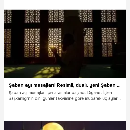
aylar, 11 ayın sultanı ramazan ile uğurlanacak. Peki, 2023
oruç ne zaman başlıyor, Ramazan orucu hangi ayda? İşte
2023 Ramazan başlangıcı ve dini günler takvimi…
4.10.2022
Gündem
Şaban ayı mesajları! Resimli, dualı, yeni Şaban ayı kutlama mesajları (Şaban ayı ile ilgili resimli mesajlar)
Şaban ayı mesajları için aramalar başladı. Diyanet İşleri
Başkanlığı'nın dini günler takvimine göre mübarek üç ayların
ikincisi şaban ayı başlıyor. Şaban ayı ibadetleri dışında, Hz.
Peygamberin ümmetin ayı olarak ifade ettiği, şaban ayı ile
ilgili mesajların sorgulaması başladı. Biz de Resimli, dualı,
yeni Şaban ayı kutlama mesajları derledik. İşte Şaban ayı
mesajları…