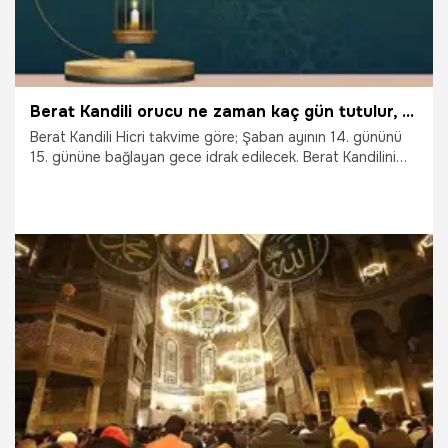
Berat Kandili orucu ne zaman kaç gün tutulur, tek gün tutulur mu? Berat Kandili orucuna nasıl niyet edilir? Berat Kandili orucunun fazileti, sevabı, niyeti!
Berat Kandili Hicri takvime göre; Şaban ayının 14. gününü
15. gününe bağlayan gece idrak edilecek. Berat Kandilini
ibadetlerle geçirmek isteyenler kandile az bir süre kala
Berat Kandili orucu aramalarına başladı. Peki, Berat Kandili
orucu ne zaman tutulur, hangi gün ve saat kaçta başlar?
Berat Kandili orucu kaç gün, tek gün tutulur mu? Berat
Kandilince oruca nasıl niyet edilir, niyet etme ne zamandır?
Berat Kandilinde oruç tutmanın fazileti nedir?
4.03.2023
Gündem