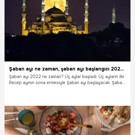
4.03.2022
Gündem
Şaban ayı ne zaman, şaban ayı başlangıcı 2022? Şaban ayı orucu ne zaman tutulur, kaç gün?
Şaban ayı 2022 ne zaman? Üç aylar başladı. Üç ayların ilki
Recep ayının sona ermesiyle Şaban ayı başlayacak. Şaban
ayı içinde Beraat Kandili de yer alıyor. Peki, Şaban ayı ne
zaman başlıyor? 2022 Şaban ayının başlangıcı ve Şaban
ayı orucu hakkında merak edilenler…
17.02.2022
Gündem