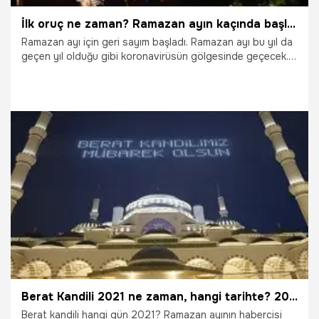
İlk oruç ne zaman? Ramazan ayın kaçında başlıyor? Oruç ne zaman başlıyor 2021?
Ramazan ayı için geri sayım başladı. Ramazan ayı bu yıl da
geçen yıl olduğu gibi koronavirüsün gölgesinde geçecek.
Milyonlar “Ne zaman oruç tutacağız?” sorusunu
araştırırken Diyanet İşleri Başkanlığı 2021 dini günler
takvimini yayınladı. Peki, İlk oruç ne zaman? Ramazan ayın
kaçında başlıyor? Oruç ne zaman başlıyor 2021? İşte
Diyanet Ramazan imsakiyesi ve Ramazan ayı ile ilgili merak
edilenler...
28.03.2021
Gündem
Berat Kandili 2021 ne zaman, hangi tarihte? 2021 yılı Berat Kandili hangi gün?
Berat kandili hangi gün 2021? Ramazan ayının habercisi