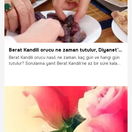
Berat Kandili orucu ne zaman tutulur, Diyanet’e göre kaç gün tutulur? Berat Kandili niyeti nasıl getirilir, fazileti
Berat Kandili orucu nasıl, ne zaman, kaç gün ve hangi gün
tutulur? Sorularına yanıt Berat Kandili’ne az bir süre kala
araştırılan konuların başını çekiyor. Ramazan ayının
müjdeleyicisi olan Berat Kandili 27 Mart 2021 Cumartesi
günü idrak edilecek. Arapça'da temize çıkma anlamına
gelen Berat Kandili’nin idrak edilmesine günler kala Berat
Kandili orucu gündem konusu oldu. Peki, Berat Kandili ne
zaman oruç tutulur? İşte Diyanet bilgisine göre Berat
Kandili orucu niyeti ve fazileti nedir?
26.03.2021
Gündem