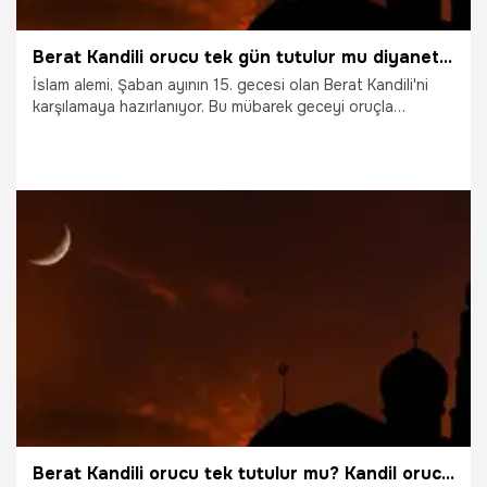
Berat Kandili orucu tek gün tutulur mu diyanet, Berat Kandili Orucu Tek Gün Tutulur mu? Berat Kandili orucu hakkında her şey! Tek gün mü, iki gün mü?"
İslam alemi, Şaban ayının 15. gecesi olan Berat Kandili'ni
karşılamaya hazırlanıyor. Bu mübarek geceyi oruçla
taçlandırmak isteyen binlerce kişi, 'Berat Kandili orucu ne
zaman tutulur?' ve 'Tek gün oruç tutmak yeterli mi?'
sorularına yanıt arıyor.
2.02.2026
Gündem
Berat Kandili orucu tek tutulur mu? Kandil orucu hangi gün tutulur? Berat Kandili orucu tek gün tutulur mu?