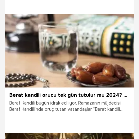
günü ibadetle geçirmek isteyen vatandaşlar, "Berat Kandili
orucu ne zaman tutulur?" ve "Kandil orucuna nasıl niyet
edilir?" sorularını araştırıyor. İşte Berat Kandili orucu
hakkında merak edilen tüm detaylar...
2.02.2026
Gündem
Berat kandili orucu tek gün tutulur mu 2024? Berat kandili orucu kaç gündür?
Berat Kandili bugün idrak ediliyor. Ramazanın müjdecisi
Berat Kandili’nde oruç tutan vatandaşlar “Berat kandili
orucu tek gün tutulur mu 2024? Berat kandili orucu kaç
gündür?” sorusuna yanıt arıyor.