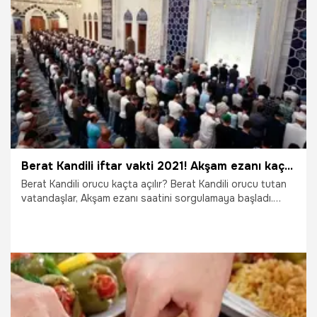
fazileti nedir? Berat Kandili orucu için nasıl niyet edilir?
16.03.2022
Gündem
Berat Kandili iftar vakti 2021! Akşam ezanı kaçta okunuyor, saat kaçta? Berat Kandili orucu açma vakti…
Berat Kandili orucu kaçta açılır? Berat Kandili orucu tutan
vatandaşlar, Akşam ezanı saatini sorgulamaya başladı.
İftar vakti için akşam ezan saatini bekleyenler, akşam ezanı
saat kaçta okunuyor? Sorusunu soruyor. İşte 27 Mart
akşam ezanı vakti…
27.03.2021
Gündem