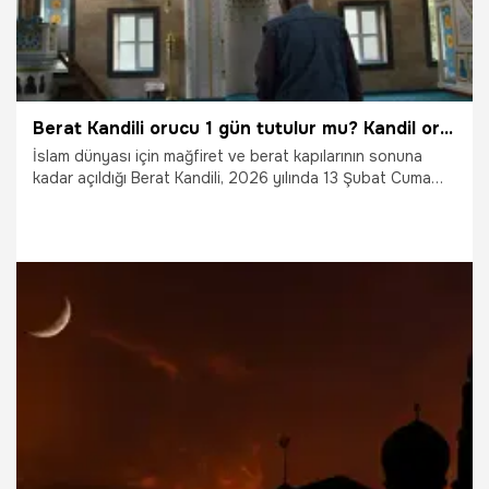
Berat Kandili orucu 1 gün tutulur mu? Kandil orucu hangi gün tutulur? Berat Kandili orucu tek gün tutulur mu?
İslam dünyası için mağfiret ve berat kapılarının sonuna
kadar açıldığı Berat Kandili, 2026 yılında 13 Şubat Cuma
gecesini 14 Şubat Cumartesi gününe bağlayan gece idrak
edilecek. Bu mukaddes geceyi oruçla ihya etmek isteyen
milyonlarca müslüman, 'Oruç tek gün tutulur mu?'
sorusunun cevabını merak ediyor.
2.02.2026
Gündem