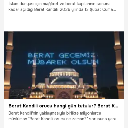
İslam dünyası için mağfiret ve berat kapılarının sonuna
kadar açıldığı Berat Kandili, 2026 yılında 13 Şubat Cuma
gecesini 14 Şubat Cumartesi gününe bağlayan gece idrak
edilecek. Bu mukaddes geceyi oruçla ihya etmek isteyen
milyonlarca müslüman, 'Oruç tek gün tutulur mu?'
sorusunun cevabını merak ediyor.
2.02.2026
Gündem
Berat Kandili orucu hangi gün tutulur? Berat Kandili'nde oruç tutulur mu, niyeti nasıl edilir, fazileti nedir?
Berat Kandili'nin yaklaşmasıyla birlikte milyonlarca
müslüman "Berat Kandili orucu ne zaman?" sorusuna yanıt
arıyor. Şaban ayının 15. gecesine denk gelen bu mübarek