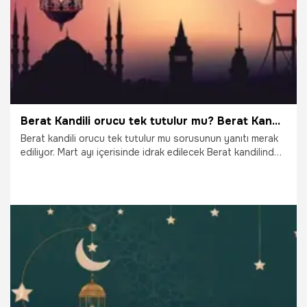
Berat Kandili orucu tek tutulur mu? Berat Kandili ertesi gün orucu tutulur mu?
Berat kandili orucu tek tutulur mu sorusunun yanıtı merak
ediliyor. Mart ayı içerisinde idrak edilecek Berat kandilinde
oruç ibadeti de yerine getiriliyor. Günahların affı için ellerin
Allah'a açılacağı mübarek günlerden olan Berat Gecesi aynı
zamanda sahurdan imsak'a kadar oruç da tutuluyor. Peki
Berat kandili orucu hangi günler tutulur?
6.03.2023
Gündem