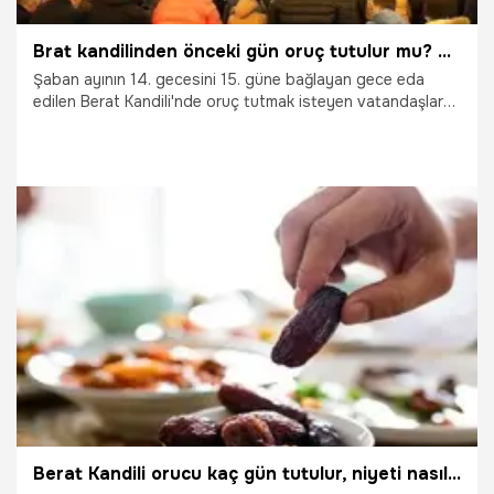
Brat kandilinden önceki gün oruç tutulur mu? Berat kandilinden önce oruç tutmak sevap mı, kandillerde oruç tutmak farz mı?
Şaban ayının 14. gecesini 15. güne bağlayan gece eda
edilen Berat Kandili'nde oruç tutmak isteyen vatandaşlar
arama motorlarına yönelerek Berat kandilinde önce de
sonra oruç tutulup tutulmayacağı sorgulanıyor.
21.02.2024
Gündem
Berat Kandili orucu kaç gün tutulur, niyeti nasıl yapılır? Diyanet Berat Kandili fazileti ve sevabı nedir, kandil orucu tek gün mü tutulur?