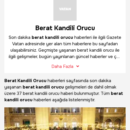
Berat Kandili Orucu
Son dakika
berat kandili orucu
haberleri ile ilgili Gazete
Vatan adresinde yer alan tüm haberlere bu sayfadan
ulaşabilirsiniz. Geçmişte yaşanan berat kandili orucu ile
ilgili gelişmeler, bugün yayınlanan güncel haberler ve çok
daha fazlasını
berat kandili orucu
haber sayfamızda
Daha Fazla
bulabilirsiniz.
Berat Kandili Orucu
haberleri sayfasında son dakika
yaşanan
berat kandili orucu
gelişmeleri de dahil olmak
üzere
37 berat kandili orucu haberi bulunmuştur. Tüm
berat
kandili orucu
haberleri aşağıda listelenmiştir.