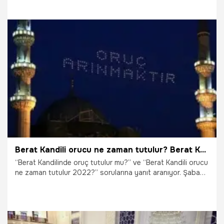
2022 dini günler takvimine göre bu yıl bu yıl üç aylar 2
Şubat 2022 Cumartesi günü başladı. Beraat Kandili de 17
Mart 2022 Perşembe gününe denk geldi. Peki, Berat
Kandili’nde kılınacak namaz kaç rekâttır, kandilde namaz
nasıl kılınır, Berat Kandili ibadetleri nelerdir? İşte Berat
Kandilinde okunacak dualar ve sureler…
17.03.2022
Dini Bilgiler
Berat Kandili orucu ne zaman tutulur? Berat Kandili orucunun niyeti nasıl edilir, kaç gün ve hangi gün tutulur? İşte fazileti, niyeti ve sevabı…
“Berat Kandilinde oruç tutulur mu?” ve “Berat Kandili orucu
ne zaman tutulur 2022?” sorularına yanıt aranıyor. Şaban
ayının 14. gecesini 15. gecesine bağlayan gece idrak edilen
Berat Kandili 17 Mart’a denk deliyor. Berat kandiline günler
kala araştırmalar da arttı. Peki, Berat Kandili orucu kaç gün
ve hangi gün tutulur? Berat Kandili’nde tek gün oruç
tutulur mu, Berat Kandili’nde oruç tutmanın sevabı ve