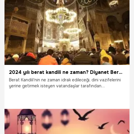
24.02.2024
Gündem
2024 yılı berat kandili ne zaman? Diyanet Berat kandili 2024 tarihi: Berat kandilinde kaç gün oruç tutulur 2024
Berat Kandili'nin ne zaman idrak edileceği, dini vazifelerini
yerine getirmek isteyen vatandaşlar tarafından
sorgulanıyor. Kur'an'ın Levh-i Mahfûz'dan Dünya semasına
toptan indirildiği gece olarak kabul edilen Berat Kandili,
şubat ayı içerisinde idrak edilecek. Peki, 2024 Berat Kandili
ne zaman, berat kandili hangi gün, ayın kaçında? Berat
kandili orucu ne zaman tutulur, saat kaçta başlar?
13.09.2024
Gündem