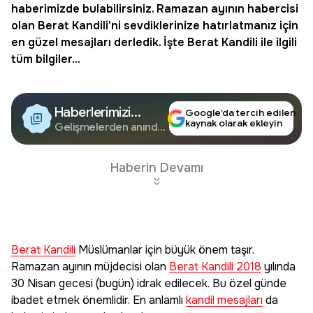
haberimizde bulabilirsiniz. Ramazan ayının habercisi
olan Berat Kandili'ni sevdiklerinize hatırlatmanız için
en güzel mesajları derledik. İşte Berat Kandili ile ilgili
tüm bilgiler...
Haberlerimizi
Google’da tercih edilen
kaynak olarak ekleyin
Google'da Takip
Gelişmelerden anında
haberdar olun.
Edin
Haberin Devamı
Berat Kandili
Müslümanlar için büyük önem taşır.
Ramazan ayının müjdecisi olan
Berat Kandili 2018
yılında
30 Nisan gecesi (bugün) idrak edilecek. Bu özel günde
ibadet etmek önemlidir. En anlamlı
kandil mesajları
da