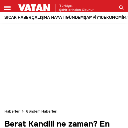
Türkiye,
Şehirlerinden Okunur
SICAK HABER
ÇALIŞMA HAYATI
GÜNDEM
ŞAMPİY10
EKONOMİ
M
Ara
Haberler
Gündem Haberleri
Berat Kandili ne zaman? En