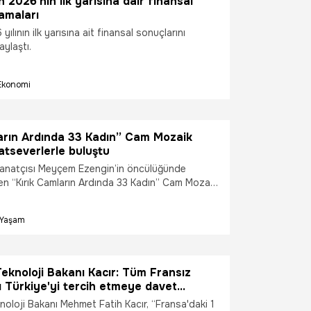
n 2026’nın ilk yarısına dair finansal
amaları
yılının ilk yarısına ait finansal sonuçlarını
ylaştı.
Ekonomi
ların Ardında 33 Kadın” Cam Mozaik
atseverlerle buluştu
anatçısı Meyçem Ezengin’in öncülüğünde
len “Kırık Camların Ardında 33 Kadın” Cam Mozaik
abahçe Saray Koleksiyonları Müzesi’nde
lış davetiyle sanatseverlerle buluştu.
Yaşam
eknoloji Bakanı Kacır: Tüm Fransız
rı Türkiye'yi tercih etmeye davet
noloji Bakanı Mehmet Fatih Kacır, “Fransa'daki 1