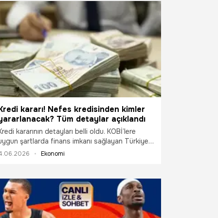
Kredi kararı! Nefes kredisinden kimler
yararlanacak? Tüm detaylar açıklandı
Kredi kararının detayları belli oldu. KOBİ’lere
uygun şartlarda finans imkanı sağlayan Türkiye
Odalar ve Borsalar Birliği (TOBB) Nefes Kredisi 8
4.06.2026
Ekonomi
Haziran tarihi itibariyle yeniden başlıyor.