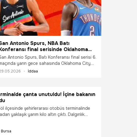
San Antonio Spurs, NBA Batı
Konferansı final serisinde Oklahoma
City Thunder'ı konuk edecek! Maçın
San Antonio Spurs, Batı Konferansı final serisi 6.
heyecanı canlı yayın ve canlı sohbet ile
maçında yarın gece sahasında Oklahoma City
Misli'de
Thunder ile karşılaşacak. Zorlu mücadelenin
29.05.2026
İddaa
heyecanı canlı yayın ve canlı sohbet ile Misli'de
yaşanacak.
rminalde çanta unutuldu! İçine bakanın
ldu
öl ilçesinde şehirlerarası otobüs terminalinde
an yaklaşık yarım kilo altın çıktı. Dalgınlık
nı terminalde unutan kadın, polis ekiplerinin
inde büyük bir mağduriyet yaşamaktan kurtuldu.
Bursa