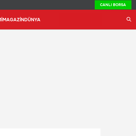
CANLI BORSA
İ
MAGAZİN
DÜNYA
Ara