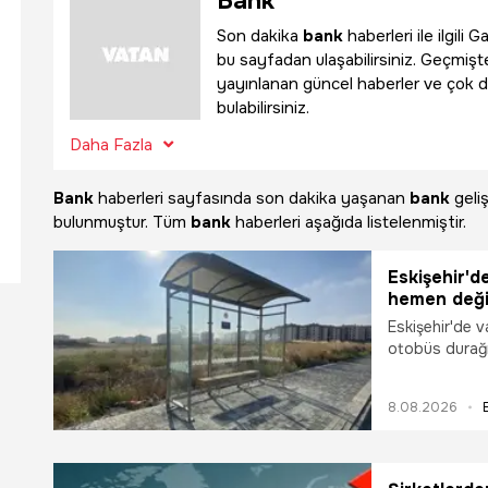
Bank
Son dakika
bank
haberleri ile ilgil
bu sayfadan ulaşabilirsiniz. Geçmişte
yayınlanan güncel haberler ve çok d
bulabilirsiniz.
Daha Fazla
Bank
haberleri sayfasında son dakika yaşanan
bank
geli
bulunmuştur. Tüm
bank
haberleri aşağıda listelenmiştir.
Eskişehir'd
hemen deği
Eskişehir'de v
otobüs durağı
sayesinde dur
8.08.2026