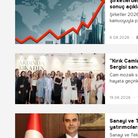
Şirketlerde
sonuç açıkl
Şirketler 2026 
kamuoyuyla pa
6.08.2026
“Kırık Cam
Sergisi san
Cam mozaik s
hayata geçiri
Sergisi, Dolm
düzenlenen açı
19.06.2026
Sanayi ve T
yatırımcıla
ediyoruz
Sanayi ve Tek