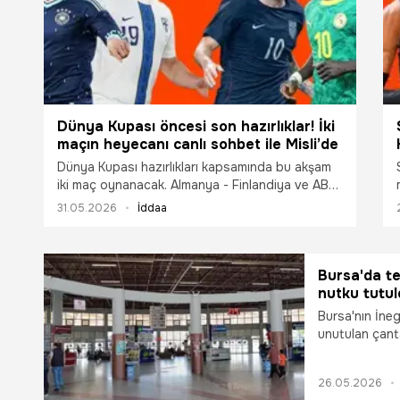
Dünya Kupası öncesi son hazırlıklar! İki
maçın heyecanı canlı sohbet ile Misli’de
Dünya Kupası hazırlıkları kapsamında bu akşam
iki maç oynanacak. Almanya - Finlandiya ve ABD-
Senegal maçlarının heyecanı canlı sohbet ile
31.05.2026
İddaa
Misli'de yaşanıyor.
Bursa'da te
nutku tutu
Bursa'nın İneg
unutulan çantad
sonucu çantası
dikkati sayes
26.05.2026