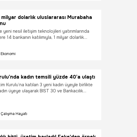
 milyar dolarlık uluslararası Murabaha
onu
 yeni nesil iletişim teknolojileri yatırımlarında
re 14 bankanın katılımıyla, 1 milyar dolarlık
ikasyon kredisine imza attığını duyurdu.
Ekonomi
ulu’nda kadın temsili yüzde 40’a ulaştı
m Kurulu’na katılan 3 yeni kadın üyeyle birlikte
dın üyeye ulaşarak BIST 30 ve Bankacılık
malarının üzerine çıktığını duyurdu. Bankanın,
na kadar Yönetim Kurulu’nda kadın üye oranını
0 seviyesine taşıma yönündeki hedefini geçip
Çalışma Hayatı
nına ulaşarak taahhüdünü de aşmış olduğu
lık bitti, üretim başladı! Feke'den örnek