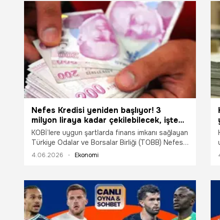
Nefes Kredisi yeniden başlıyor! 3
milyon liraya kadar çekilebilecek, işte
şartları
KOBİ’lere uygun şartlarda finans imkanı sağlayan
Türkiye Odalar ve Borsalar Birliği (TOBB) Nefes
Kredisi 8 Haziran tarihi itibariyle yeniden
4.06.2026
Ekonomi
başlıyor.