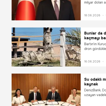
milyar doları
binden fazla v
arasındaki ek
18.06.2026
zenginleştirme
bu karşılıklı d
iş birliğinde 
oluşturmaktadı
Bunlar da 
yatırımlarını 
kaçmayı ba
yurtdışında dü
Bartın'ın Kuru
burada, Paris'
dron gördükler
kaçmayı başar
köpeklerden k
16.06.2026
Su odaklı m
kaynak
DenizBank, Dol
uzayan vadele
yüzde 134 ora
su odaklı mav