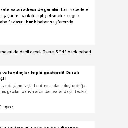
i Gazete Vatan adresinde yer alan tüm haberlere
 yaşanan bank ile ilgili gelişmeler, bugün
aha fazlasını
bank
haber sayfamızda
şmeleri de dahil olmak üzere
5.943 bank haberi
e vatandaşlar tepki gösterdi! Durak
şti
atandaşların taşlarla oturma alanı oluşturduğu
na, yapılan bankın ardından vatandaşın tepkisi
ak da koyuldu.
Eskişehir