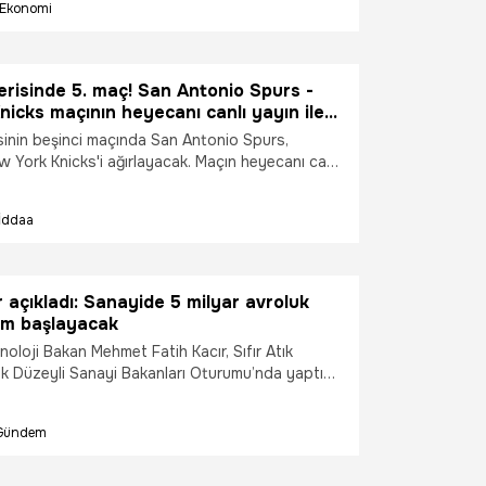
Ekonomi
erisinde 5. maç! San Antonio Spurs -
icks maçının heyecanı canlı yayın ile
isinin beşinci maçında San Antonio Spurs,
 York Knicks'i ağırlayacak. Maçın heyecanı canlı
 sohbet ile Misli'de yaşanacak.
İddaa
 açıkladı: Sanayide 5 milyar avroluk
m başlayacak
oloji Bakan Mehmet Fatih Kacır, Sıfır Atık
 Düzeyli Sanayi Bakanları Oturumu’nda yaptığı
DIP ile 2030 yılına kadar 5 milyar avronun
yi karbonsuzlaşma yatırımını desteklemeyi ve
Gündem
yon ton karbondioksit eşdeğeri sera gazı emisyon
mayı hedefliyoruz" ifadelerini kullandı.