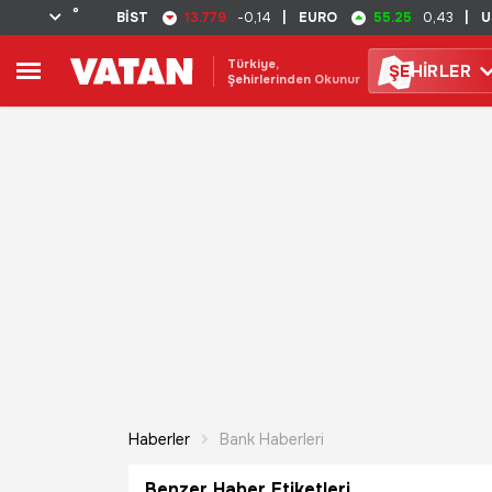
°
13.779
55.25
BİST
-0,14
|
EURO
0,43
|
U
Türkiye,
ŞE
HİRLER
Şehirlerinden Okunur
Haberler
Bank Haberleri
Benzer Haber Etiketleri