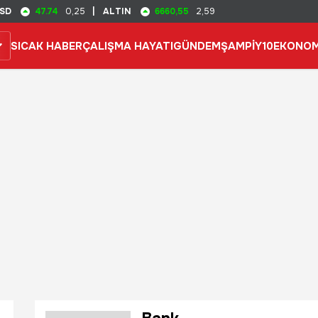
47.74
6660,55
SD
0,25
|
ALTIN
2,59
SICAK HABER
ÇALIŞMA HAYATI
GÜNDEM
ŞAMPİY10
EKONOM