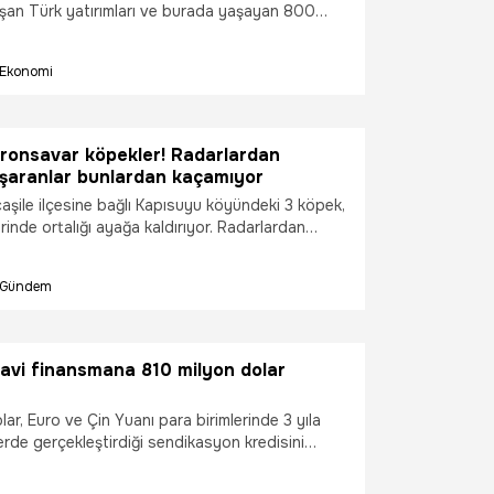
 aşan Türk yatırımları ve burada yaşayan 800
atandaşımız ve Türk kökenli kişi, ülkelerimiz
onomik, sosyal ve kültürel bağları daha da
Ekonomi
ktedir. Yatırım, üretim ve halklar arası bağlardaki
erinlik, Türkiye-Fransa ilişkilerine yüksek teknoloji
yeni bir sayfa açmak için sağlam bir temel
r. Bu nedenle, Türkiye'nin yeni nesil teknoloji
dronsavar köpekler! Radarlardan
çekmeye yönelik stratejik aracı olan HIT-30 için
şaranlar bunlardan kaçamıyor
zenlediğimiz ilk uluslararası resepsiyonun
caşile ilçesine bağlı Kapısuyu köyündeki 3 köpek,
te gerçekleştirilmesi bir tesadüf değildir.” dedi.
inde ortalığı ayağa kaldırıyor. Radarlardan
an İnsansız Hava Araçları (İHA) bile bu
urtulamıyor.
Gündem
avi finansmana 810 milyon dolar
ar, Euro ve Çin Yuanı para birimlerinde 3 yıla
rde gerçekleştirdiği sendikasyon kredisini
nında yenileyerek, 810 Milyon Dolar tutarında
i finansman kaynağı sağladığını duyurdu.