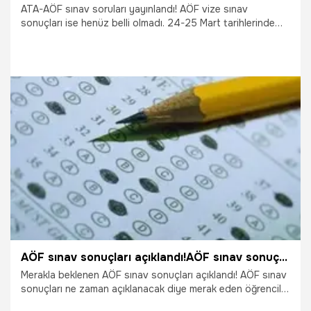
ATA-AÖF sınav soruları yayınlandı! AÖF vize sınav
sonuçları ise henüz belli olmadı. 24-25 Mart tarihlerinde
gerçekleşen ATA-AÖF sınavının soru ve cevapları adaylar
tarafından merak edilmeye başlandı. İşte ayrıntılar...
26.03.2018
Gündem
AÖF sınav sonuçları açıklandı!AÖF sınav sonuç sorgulama ekranı...
Merakla beklenen AÖF sınav sonuçları açıklandı! AÖF sınav
sonuçları ne zaman açıklanacak diye merak eden öğrenciler
muradına erdi ve AÖF final sınav sonuçları açıklandı. İşte