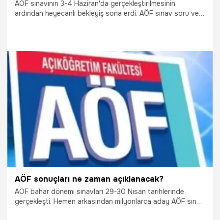
AÖF sınavının 3-4 Haziran'da gerçekleştirilmesinin
ardından heyecanlı bekleyiş sona erdi. AÖF sınav soru ve
cevaplarının ne zaman açıklanacağı merak edilirken müjdeli
haber geldi. AÖF sınavı soru ve cevapları açıklandı,
haberimizden sorgulama yapabilirsiniz.
29.09.2021
Gündem
AÖF sonuçları ne zaman açıklanacak?
AÖF bahar dönemi sınavları 29-30 Nisan tarihlerinde
gerçekleşti. Hemen arkasından milyonlarca aday AÖF sınav
sonuçlarını merak etmeye başladı. AÖF sınav soruları ve