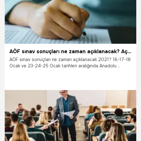
AÖF sınav sonuçları ne zaman açıklanacak? Açıköğretim 2021 güz dönemi final sınav sonuçları açıklandı mı?
AÖF sınav sonuçları ne zaman açıklanacak 2021? 16-17-18
Ocak ve 23-24-25 Ocak tarihleri aralığında Anadolu
Üniversitesi İktisat ve İşletme Fakültesi Açıköğretim güz
dönem sonu sınavları 25 Ocak’ta sona erecek. Sınava
giren adayların gözleri ise sonuçların açıklanacağı tarihe
çevrildi. Peki, AÖF final sınav sonuçları ne zaman
açıklanacak?
25.01.2021
Eğitim