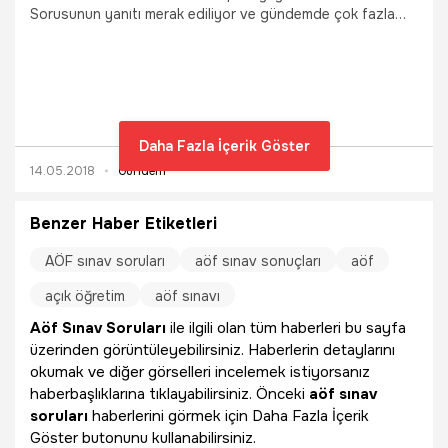
Sorusunun yanıtı merak ediliyor ve gündemde çok fazla
araştırılıyor. 12-13 Mayıs tarihlerinde gerçekleşen ATA -
AÖF sınav sonuçlarının da ne zaman belli olacağı merak
konusu oldu. İşte ATA - AÖF sınavı ile ilgili tüm bilgiler...
Daha Fazla İçerik Göster
14.05.2018
Gündem
Benzer Haber Etiketleri
AÖF sınav soruları
aöf sınav sonuçları
aöf
açık öğretim
aöf sınavı
Aöf Sınav Soruları
ile ilgili olan tüm haberleri bu sayfa
üzerinden görüntüleyebilirsiniz. Haberlerin detaylarını
okumak ve diğer görselleri incelemek istiyorsanız
haberbaşlıklarına tıklayabilirsiniz. Önceki
aöf sınav
soruları
haberlerini görmek için Daha Fazla İçerik
Göster butonunu kullanabilirsiniz.