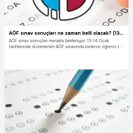
AÖF sınav sonuçları ne zaman belli olacak? (13-14 Ocak AÖF sınavı)
AÖF sınav sonuçları merakla bekleniyor. 13-14 Ocak
tarihlerinde düzenlenen AÖF sınavında binlerce öğrenci ter
dökmüştü. Peki AÖF güz dönemi final sonuçları ne zaman
açıklanacak? İşte merakla araştırılan tüm detaylar...
18.01.2018
Gündem