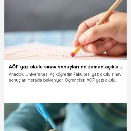
ediliyor. Peki, AÖF sınav soruları ve cevapları ne zaman
açıklanacak? AÖF sınav sonuçları ne zaman açıklanacak?
29.11.2021
Eğitim
AÖF yaz okulu sınav sonuçları ne zaman açıklanacak, Anadolu Üniversitesi AÖF yaz okulu çan eğrisi var mı? AÖF yaz okulu sınav sonuçları 2021…
Anadolu Üniversitesi Açıköğretim Fakültesi yaz okulu sınav
sonuçları merakla bekleniyor. Öğrencileri AÖF yazı okulu
sınav sonuçları açıklandı mı, ne zaman açıklanacak
sorularına yanıt arıyor. İşte yaz okulu sınav sonuçları
detayları…
7.09.2021
Eğitim