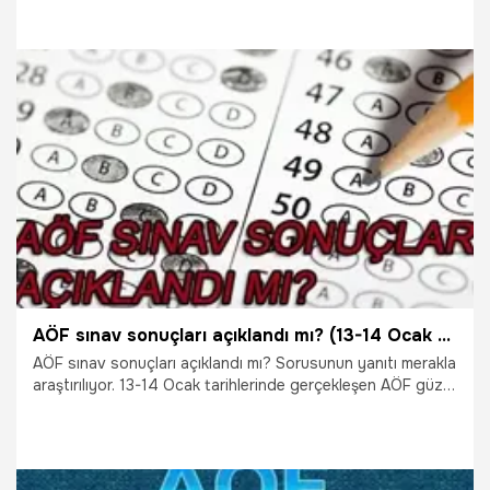
AÖF sınav sonuçları ve AÖF sınav sonuç sorgulama
ekranı...
25.01.2018
Gündem
AÖF sınav sonuçları açıklandı mı? (13-14 Ocak AÖF final sınavı)
AÖF sınav sonuçları açıklandı mı? Sorusunun yanıtı merakla
araştırılıyor. 13-14 Ocak tarihlerinde gerçekleşen AÖF güz
dönemi final sınavının sonuçları heyecanla bekleniyor. Peki
AÖF sınav sonuçları açıklandı mı?