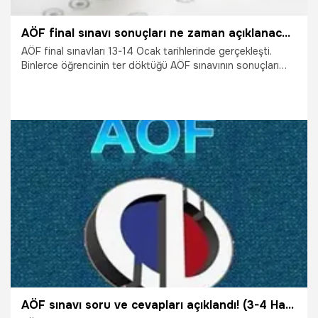
AÖF final sınavı sonuçları ne zaman açıklanacak? AÖF soru ve cevapları...
AÖF final sınavları 13-14 Ocak tarihlerinde gerçekleşti.
Binlerce öğrencinin ter döktüğü AÖF sınavının sonuçları
merak edilir oldu. Peki AÖF sınav soru ve cevapları
yayınlandı mı? İşte tüm merak edilenler...
15.01.2018
Gündem
AÖF sınavı soru ve cevapları açıklandı! (3-4 Haziran AÖF)