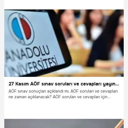
sınav sonuçları görüntüleme” ekranına yöneldi. Öte yandan
AÖF ara sınav soruları da sisteme yüklendi. İşte AÖF sınav
sonuçları sorgulama ekranı…
6.12.2021
Eğitim
27 Kasım AÖF sınav soruları ve cevapları yayınlandı mı? AÖF sınav sonuçları sorgulama, ne zaman açıklanacak?
AÖF sınav sonuçları açıklandı mı, AÖF soruları ve cevapları
ne zaman açıklanacak? AÖF soruları ve cevapları için
araştırmaları hakkındaki araştırmalar devam ediyor. AÖF
vize sınavları 27 Kasım ve 28 Kasım tarihlerinde yüz yüze
olarak yapıldı. Sınava giren öğrenciler merakla sonuçların
açıklanmasını beklerken, puan tahmini yapabilmek için sınav
soruları ve cevapların da açıklanıp açıklanmayacağını merak