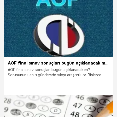
24.01.2018
Gündem
AÖF final sınav sonuçları bugün açıklanacak mı? (13-14 Ocak AÖF sınavı)
AÖF final sınav sonuçları bugün açıklanacak mı?
Sorusunun yanıtı gündemde sıkça araştırılıyor. Binlerce
öğrencinin ter döktüğü 13-14 Ocak AÖF sınavı sonrası
soru ve cevapları yayınlandı. Peki AÖF sonuçları bugün
belli olacak mı?
23.01.2018
Gündem