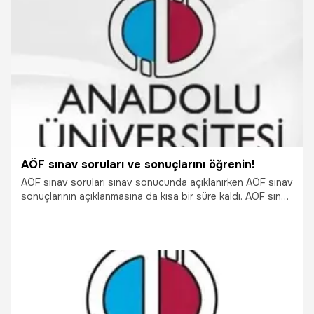
29.09.2021
Gündem
AÖF sınav soruları ve sonuçlarını öğrenin!
AÖF sınav soruları sınav sonucunda açıklanırken AÖF sınav
sonuçlarının açıklanmasına da kısa bir süre kaldı. AÖF sınav
soruları ve sonuçlarını internet üzerinden öğrenmek
mümkündür. AÖF sınav sorularını ve AÖF sınav sonuçlarının
açıklanma tarihini yazımızdan öğrenebilirsiniz.
26.04.2016
Eğitim