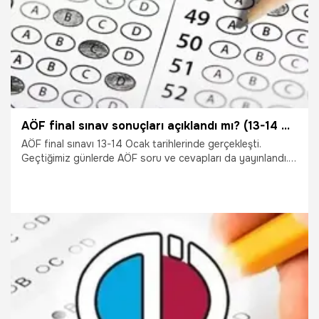
AÖF final sınav sonuçları açıklandı mı? (13-14 Ocak AÖF sınavı)
AÖF final sınavı 13-14 Ocak tarihlerinde gerçekleşti.
Geçtiğimiz günlerde AÖF soru ve cevapları da yayınlandı.
Peki milyonlarca öğrencinin merakla beklediği AÖF güz
dönemi sınav sonuçları açıklandı mı? İşte yanıtı...
22.01.2018
Gündem