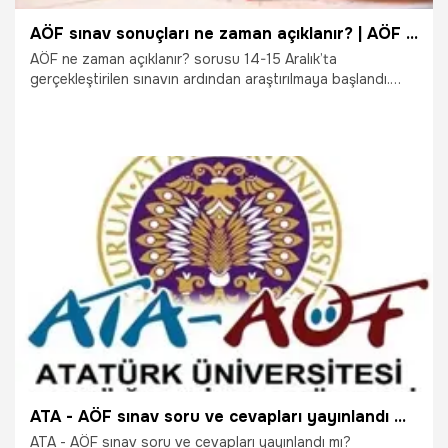
AÖF sınav sonuçları ne zaman açıklanır? | AÖF sınav soruları
AÖF ne zaman açıklanır? sorusu 14-15 Aralık’ta
gerçekleştirilen sınavın ardından araştırılmaya başlandı.
Anadolu Üniversitesi Açık Öğretim Fakültesi (AÖF) güz
dönemi dört oturumda tamamlandı. AÖF sınavında çıkan
soruların 16 Aralık Pazartesi günü açıklanmasından sonra
öğrenciler AÖF ne zaman açıklanır? sorusuna yanıt arıyor.
İşte AÖF sınavı hakkında merak edilenler…
17.12.2019
Eğitim
ATA - AÖF sınav soru ve cevapları yayınlandı mı?
ATA - AÖF sınav soru ve cevapları yayınlandı mı?