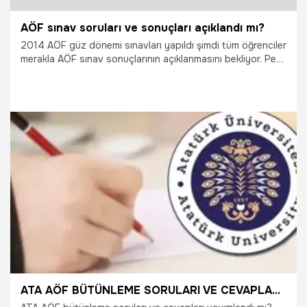
AÖF sınav soruları ve sonuçları açıklandı mı?
2014 AÖF güz dönemi sınavları yapıldı şimdi tüm öğrenciler
merakla AÖF sınav sonuçlarının açıklanmasını bekliyor. Peki
AÖF sınav sonuçları ne zaman açıklanır? Açıköğretim sınav
sonuçları hakkında merak ettiğiniz her şey bu haberde.
29.09.2021
Gündem
ATA AÖF BÜTÜNLEME SORULARI VE CEVAPLARI 2026 YAYIMLANDI | Soru kitapçığı, cevap anahtarı ve ATA AÖF sonuç tarihi