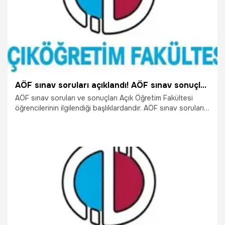
AÖF sınav soruları açıklandı! AÖF sınav sonuçları ne zaman açıklanıyor?
AÖF sınav soruları ve sonuçları Açık Öğretim Fakültesi
öğrencilerinin ilgilendiği başlıklardandır. AÖF sınav soruları
ve sınav sonuçları kapsamında öğrencilerin başarı durumu
ölçülür. AÖF sınav soruları ve sonuçlarına ilişkin detayları
yazımızdan öğrenebileceksiniz.
22.04.2016
Eğitim