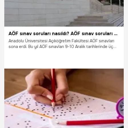
AÖF sınav soruları nasıldı? AÖF sınav soruları zor muydu, Açıköğretim sınav soruları kolay mı?
Anadolu Üniversitesi Açıköğretim Fakültesi AÖF sınavları
sona erdi. Bu yıl AÖF sınavları 9-10 Aralık tarihlerinde üç
oturumda yapıldı. Sınavların sona ermesi sonrası öğrenciler
sınavın zorluk kolaylık derecesini araştırmaya başladı. Peki,
AÖF sınav soruları zor muydu, Açıköğretim sınav soruları
kolay mı? AÖF sınav soruları nasıldı?
9.12.2023
Eğitim