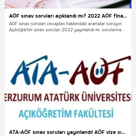
AÖF sınav soruları açıklandı mı? 2022 AÖF final soruları cevapları nasıl ve nereden görüntülenir? Gözler güz dönemi AÖF sınav sorularında!
AÖF sınav soruları cevapları hakkındaki aramalar sürüyor.
Açıköğretim sınav soruları 2022 yayınlandı mı, sorularına
yanıt aranıyor. Hafta sonu düzenlenen açıköğretim
sınavlarına katılan öğrenciler AÖF final sınavı soruları ve
cevapları için Anadolu Üniversitesi'nden gelecek açıklamayı
bekliyor. Peki, AÖF sınav soruları açıklandı mı? Açıköğretim
sınav soruları 2022 nereden, nasıl görüntülenir? AÖF sınav
soruları cevapları hakkında merak edilenler…
10.01.2022
Eğitim
ATA-AÖF sınav soruları yayınlandı! AÖF vize sınav sonuçları ise...