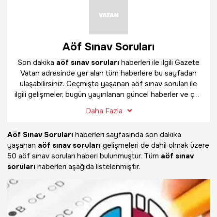
Aöf Sınav Soruları
Son dakika
aöf sınav soruları
haberleri ile ilgili Gazete
Vatan adresinde yer alan tüm haberlere bu sayfadan
ulaşabilirsiniz. Geçmişte yaşanan aöf sınav soruları ile
ilgili gelişmeler, bugün yayınlanan güncel haberler ve çok
daha fazlasını
aöf sınav soruları
haber sayfamızda
Daha Fazla
bulabilirsiniz.
Aöf Sınav Soruları
haberleri sayfasında son dakika
yaşanan
aöf sınav soruları
gelişmeleri de dahil olmak üzere
50 aöf sınav soruları haberi bulunmuştur. Tüm
aöf sınav
soruları
haberleri aşağıda listelenmiştir.