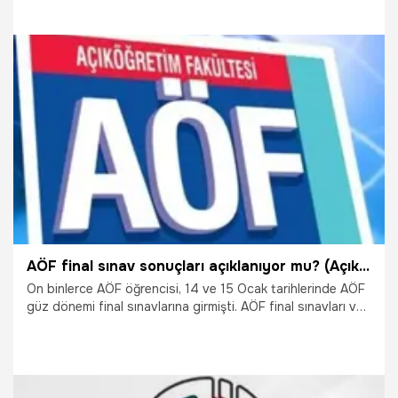
cevapları yayınlandı, sınav sonuçlarıyla ilgili bilgi de
haberimizde...
29.09.2021
Gündem
AÖF final sınav sonuçları açıklanıyor mu? (Açıköğretim sınavları) 14-15 Ocak
On binlerce AÖF öğrencisi, 14 ve 15 Ocak tarihlerinde AÖF
güz dönemi final sınavlarına girmişti. AÖF final sınavları ve
final soruları ile ilgili tüm bilgilere haberimizden
ulaşabilirsiniz.