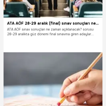
ATA AÖF 28-29 aralık (final) sınav sonuçları ne zaman? ATA AÖF not sistemine göre CC ile geçilir mi?
ATA AÖF sınav sonuçları ne zaman açıklanacak? sorusu
28-29 aralıkta güz dönemi final sınavına giren adaylar
tarafından merakla takip ediliyor. Öğrenciler yoğun bir
şekilde 'ATA AÖF sınav sonuçları ne zaman açıklanacak?'
sorusunun yanıt arıyor. ATA AÖF soru ve cevap
anahtarlarının açıklanmasından sonra öğrenciler sınav
sonuçlarını daha çok merak etmeye başladı. İşte ATA AÖF
hakkında merak edilenler.
8.01.2020
Eğitim