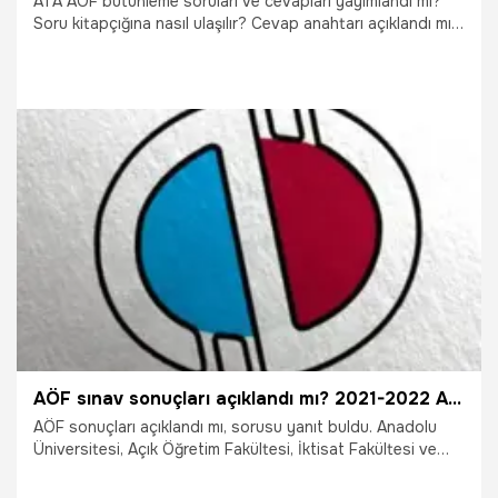
ATA AÖF bütünleme soruları ve cevapları yayımlandı mı?
Soru kitapçığına nasıl ulaşılır? Cevap anahtarı açıklandı mı?
ATA AÖF bütünleme sınav sonuçları ne zaman
açıklanacak? Atatürk Üniversitesi Açık ve Uzaktan Öğretim
Fakültesi öğrencilerinin yakından takip ettiği 2026
bütünleme sınavı sürecinde beklenen duyuru geldi. Soru
kitapçıkları ve cevap anahtarları erişime açılırken, sınav
performansını değerlendirmek isteyen öğrenciler sonuç
tarihiyle ilgili araştırmalarını hızlandırdı.
3.08.2026
Gündem
AÖF sınav sonuçları açıklandı mı? 2021-2022 Anadolu Üniversitesi ara sınav sonuçları nasıl ve nereden görüntülenir?
AÖF sonuçları açıklandı mı, sorusu yanıt buldu. Anadolu
Üniversitesi, Açık Öğretim Fakültesi, İktisat Fakültesi ve
İşletme Fakültesi ara sınav sonuçlarının açıklandığını
duyurdu. AÖF öğrencileri sonuçların açıklanmasıyla, “AÖF