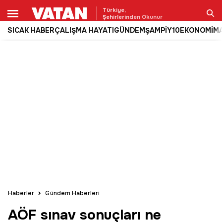
Türkiye,
Şehirlerinden Okunur
SICAK HABER
ÇALIŞMA HAYATI
GÜNDEM
ŞAMPİY10
EKONOMİ
M
Ara
Haberler
Gündem Haberleri
AÖF sınav sonuçları ne