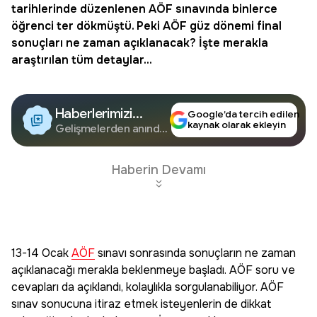
tarihlerinde düzenlenen AÖF sınavında binlerce
öğrenci ter dökmüştü. Peki AÖF güz dönemi final
sonuçları ne zaman açıklanacak? İşte merakla
araştırılan tüm detaylar...
Haberlerimizi
Google’da tercih edilen
kaynak olarak ekleyin
Google'da Takip
Gelişmelerden anında
haberdar olun.
Edin
Haberin Devamı
13-14 Ocak
AÖF
sınavı sonrasında sonuçların ne zaman
açıklanacağı merakla beklenmeye başladı. AÖF soru ve
cevapları da açıklandı, kolaylıkla sorgulanabiliyor. AÖF
sınav sonucuna itiraz etmek isteyenlerin de dikkat