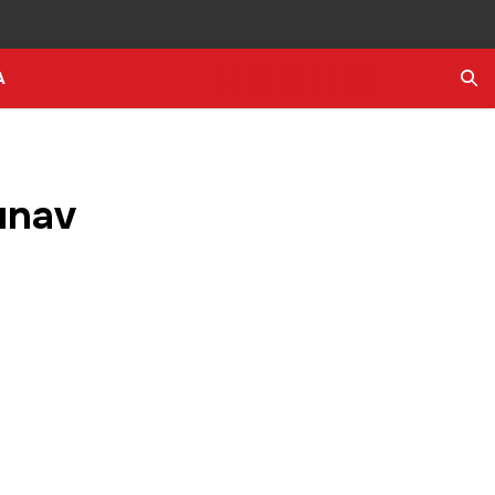
A
Ara
ınav