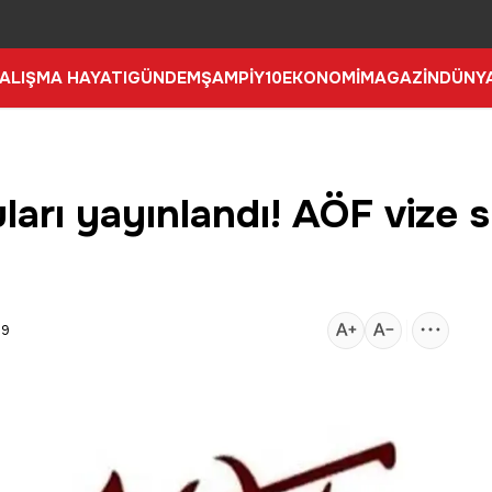
ALIŞMA HAYATI
GÜNDEM
ŞAMPİY10
EKONOMİ
MAGAZİN
DÜNY
arı yayınlandı! AÖF vize s
29