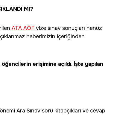
IKLANDI MI?
rilen
ATA AÖF
vize sınav sonuçları henüz
 açıklanmaz haberimizin içeriğinden
ğencilerin erişimine açıldı. İşte yapılan
önemi Ara Sınav soru kitapçıkları ve cevap