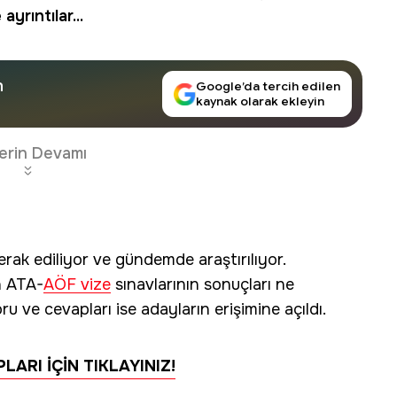
yrıntılar...
n
Google’da tercih edilen
kaynak olarak ekleyin
erin Devamı
rak ediliyor ve gündemde araştırılıyor.
n ATA-
AÖF vize
sınavlarının sonuçları ne
ve cevapları ise adayların erişimine açıldı.
ARI İÇİN TIKLAYINIZ!