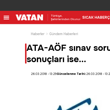
Türkiye,
SICAK HABER
Ç
Şehirlerinden Okunur
Haberler
Gündem Haberleri
ATA-AÖF sınav sorul
sonuçları ise...
26.03.2018 - 13:29
Güncellenme Tarihi:
26.03.2018 - 13: