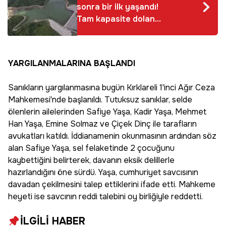
sonra bir ilk yaşandı!
Tam kapasite dolan
Akçay Barajı,
Sapanca Gölü'ne can
oluyor
YARGILANMALARINA BAŞLANDI
Sanıkların yargılanmasına bugün Kırklareli 1'inci Ağır Ceza
Mahkemesi'nde başlanıldı. Tutuksuz sanıklar, selde
ölenlerin ailelerinden Safiye Yaşa, Kadir Yaşa, Mehmet
Han Yaşa, Emine Solmaz ve Çiçek Dinç ile tarafların
avukatları katıldı. İddianamenin okunmasının ardından söz
alan Safiye Yaşa, sel felaketinde 2 çocuğunu
kaybettiğini belirterek, davanın eksik delillerle
hazırlandığını öne sürdü. Yaşa, cumhuriyet savcısının
davadan çekilmesini talep ettiklerini ifade etti. Mahkeme
heyeti ise savcının reddi talebini oy birliğiyle reddetti.
İLGİLİ HABER