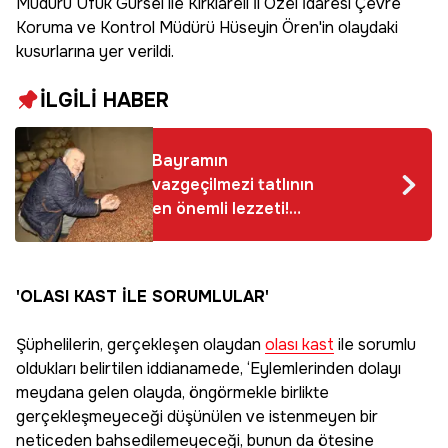
Müdürü Ufuk Gürsel ile Kırklareli İl Özel İdaresi Çevre
Koruma ve Kontrol Müdürü Hüseyin Ören'in olaydaki
kusurlarına yer verildi.
İLGİLİ HABER
Bayramın
vazgeçilmezi tatlının
en önemli lezzeti!
Fiyatları geriledi, 210
lira oldu
'OLASI KAST İLE SORUMLULAR'
Şüphelilerin, gerçekleşen olaydan
olası kast
ile sorumlu
oldukları belirtilen iddianamede, ‘Eylemlerinden dolayı
meydana gelen olayda, öngörmekle birlikte
gerçekleşmeyeceği düşünülen ve istenmeyen bir
neticeden bahsedilemeyeceği, bunun da ötesine