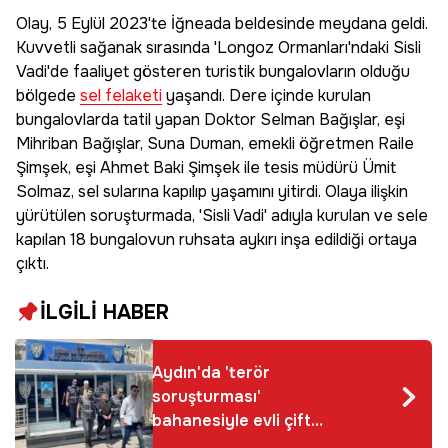
Olay, 5 Eylül 2023'te İğneada beldesinde meydana geldi.
Kuvvetli sağanak sırasında 'Longoz Ormanları'ndaki Sisli
Vadi'de faaliyet gösteren turistik bungalovların olduğu
bölgede
sel felaketi
yaşandı. Dere içinde kurulan
bungalovlarda tatil yapan Doktor Selman Bağışlar, eşi
Mihriban Bağışlar, Suna Duman, emekli öğretmen Raile
Şimşek, eşi Ahmet Baki Şimşek ile tesis müdürü Ümit
Solmaz, sel sularına kapılıp yaşamını yitirdi. Olaya ilişkin
yürütülen soruşturmada, 'Sisli Vadi' adıyla kurulan ve sele
kapılan 18 bungalovun ruhsata aykırı inşa edildiği ortaya
çıktı.
İLGİLİ HABER
Aydın'da 'terör
soruşturması'
bahanesiyle evli çifti
dolandırdılar; 2