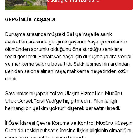
doğal yürüyüş
alanları ve huzurlu
GERGİNLİK YAŞANDI
atmosferiyle
doğaseverleri
Duruşma sırasında müşteki Safiye Yaşa ile sanık
bekliyor
avukatları arasında gerginlik yaşandı. Yaşa, çocuklarının
ölümünden sorumlu olduğunu öne sürdüğü sanıklara
tepki gösterdi. Fenalaşan Yaşa için duruşmaya ara verildi
ve mahkeme salonu boşaltıldı. Sakinleşmesinin ardından
yeniden salona alınan Yaşa, mahkeme heyetinden özür
diledi.
Savunmasını yapan Yol ve Ulaşım Hizmetleri Müdürü
Ufuk Gürsel, “Sisli Vadi'ye hiç gitmedim. Yıkımla ilgili
herhangi bir yetkim yoktur” diyerek beraatını istedi.
İl Özel İdaresi Çevre Koruma ve Kontrol Müdürü Hüseyin
Ören de tesisin ruhsat sürecine ilişkin bilgisinin olmadığını
savunarak beraat talebinde bulundu.