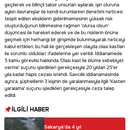
geçilerek ve bilinçli taksir unsurları aşılarak, işin oluruna
aykırı davranışlar ile kendi kurumlarının denetimi neticesi
tespit edilen eksiklerin giderilmemesinin yüksek risk
oluşturduğunun bilinmesine rağmen 'olursa olsun'
düşüncesi ile hareket ederek ve de bu risklerin önüne
geçmek için herhangi bir girişimde bulunmayarak neticeyi
kabul ettikleri, bu hali ile gerçekleşen olayda olası kastları
ile sorumlu oldukları’ ifadelerine yer verildi. İddianamede
5 kamu görevlisi hakkında 'Olası kast ile ölüme sebebiyet
verme' suçunu işledikleri gerekçesiyle 20 yıldan 25'er
yıla kadar hapis cezası istendi. Savcılık iddianamesinde
ayrıca, şüphelilerin 3 kişinin de yaralanmasıyla ilgili 'Kasten
yaralama' suçunu işledikleri gerekçesiyle ceza talep
edildi.
İLGİLİ HABER
Sakarya'da 4 yıl