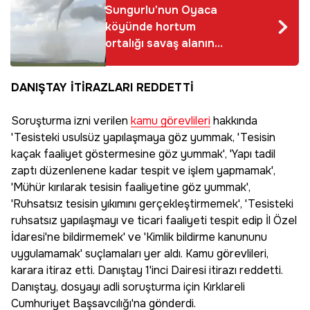
Sungurlu'nun Oyaca
köyünde hortum
ortalığı savaş alanına
çevirdi
DANIŞTAY İTİRAZLARI REDDETTİ
Soruşturma izni verilen
kamu görevlileri
hakkında
'Tesisteki usulsüz yapılaşmaya göz yummak, 'Tesisin
kaçak faaliyet göstermesine göz yummak', 'Yapı tadil
zaptı düzenlenene kadar tespit ve işlem yapmamak',
'Mühür kırılarak tesisin faaliyetine göz yummak',
'Ruhsatsız tesisin yıkımını gerçekleştirmemek', 'Tesisteki
ruhsatsız yapılaşmayı ve ticari faaliyeti tespit edip İl Özel
İdaresi'ne bildirmemek' ve 'Kimlik bildirme kanununu
uygulamamak' suçlamaları yer aldı. Kamu görevlileri,
karara itiraz etti. Danıştay 1'inci Dairesi itirazı reddetti.
Danıştay, dosyayı adli soruşturma için Kırklareli
Cumhuriyet Başsavcılığı'na gönderdi.