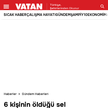
Türkiye,
Şehirlerinden Okunur
SICAK HABER
ÇALIŞMA HAYATI
GÜNDEM
ŞAMPİY10
EKONOMİ
M
Ara
Haberler
Gündem Haberleri
6 kişinin öldüğü sel