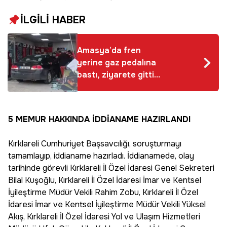
İLGİLİ HABER
Amasya’da fren
yerine gaz pedalına
bastı, ziyarete gittiği
arkadaşının iş yerine
otomobille girdi
5 MEMUR HAKKINDA İDDİANAME HAZIRLANDI
Kırklareli Cumhuriyet Başsavcılığı, soruşturmayı
tamamlayıp, iddianame hazırladı. İddianamede, olay
tarihinde görevli Kırklareli İl Özel İdaresi Genel Sekreteri
Bilal Kuşoğlu, Kırklareli İl Özel İdaresi İmar ve Kentsel
İyileştirme Müdür Vekili Rahim Zobu, Kırklareli İl Özel
İdaresi İmar ve Kentsel İyileştirme Müdür Vekili Yüksel
Akış, Kırklareli İl Özel İdaresi Yol ve Ulaşım Hizmetleri