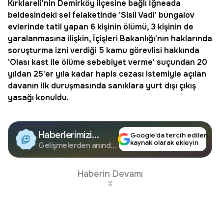
Kırklareli'nin Demirköy ilçesine bağlı İğneada
beldesindeki sel felaketinde '
Sisli Vadi
' bungalov
evlerinde tatil yapan 6 kişinin ölümü, 3 kişinin de
yaralanmasına ilişkin, İçişleri Bakanlığı'nın haklarında
soruşturma izni verdiği 5 kamu görevlisi hakkında
'
Olası kast
ile ölüme sebebiyet verme' suçundan 20
yıldan 25'er yıla kadar hapis cezası istemiyle açılan
davanın ilk duruşmasında sanıklara yurt dışı çıkış
yasağı konuldu.
Haberlerimizi
Google’da tercih edilen
kaynak olarak ekleyin
Google'da Takip
Gelişmelerden anında
haberdar olun.
Edin
Haberin Devamı