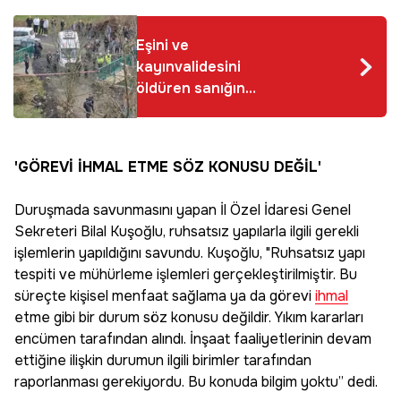
Eşini ve
kayınvalidesini
öldüren sanığın
cezası açıklandı
'GÖREVİ İHMAL ETME SÖZ KONUSU DEĞİL'
Duruşmada savunmasını yapan İl Özel İdaresi Genel
Sekreteri Bilal Kuşoğlu, ruhsatsız yapılarla ilgili gerekli
işlemlerin yapıldığını savundu. Kuşoğlu, "Ruhsatsız yapı
tespiti ve mühürleme işlemleri gerçekleştirilmiştir. Bu
süreçte kişisel menfaat sağlama ya da görevi
ihmal
etme gibi bir durum söz konusu değildir. Yıkım kararları
encümen tarafından alındı. İnşaat faaliyetlerinin devam
ettiğine ilişkin durumun ilgili birimler tarafından
raporlanması gerekiyordu. Bu konuda bilgim yoktu” dedi.