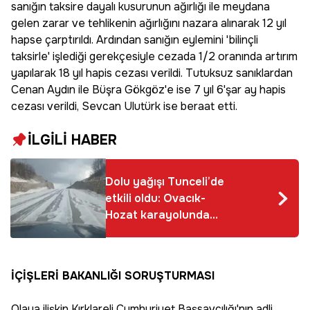
sanığın taksire dayalı kusurunun ağırlığı ile meydana
gelen zarar ve tehlikenin ağırlığını nazara alınarak 12 yıl
hapse çarptırıldı. Ardından sanığın eylemini 'bilinçli
taksirle' işlediği gerekçesiyle cezada 1/2 oranında artırım
yapılarak 18 yıl hapis cezası verildi. Tutuksuz sanıklardan
Cenan Aydın ile Büşra Gökgöz'e ise 7 yıl 6'şar ay hapis
cezası verildi, Sevcan Ulutürk ise beraat etti.
İLGİLİ HABER
Dolu yağışı Tunceli’de
etkili oldu: Ovacık-
Hozat karayolunda
sürücüler zor anlar
yaşadı
İÇİŞLERİ BAKANLIĞI SORUŞTURMASI
Olaya ilişkin Kırklareli Cumhuriyet Başsavcılığı'nın adli