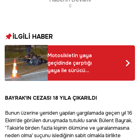
İLGİLİ HABER
Motosikletin yaya
geçidinde çarptığı
yaya ile sürücü
hayatını kaybetti
BAYRAK'IN CEZASI 18 YILA ÇIKARILDI
Bunun üzerine yeniden yapılan yargılamada geçen yıl 16
Ekim'de görülen duruşmada tutuklu sanık Bülent Bayrak,
'Taksirle birden fazla kişinin ölümüne ve yaralanmasına
neden olma' suçunu islediğinin sabit olmakla birlikte