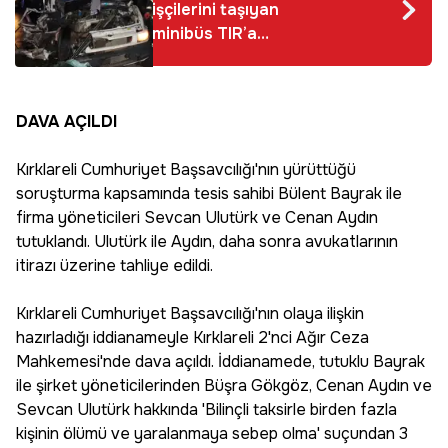
işçilerini taşıyan
minibüs TIR’a
arkadan çarptı: 12
yaralı
DAVA AÇILDI
Kırklareli Cumhuriyet Başsavcılığı'nın yürüttüğü
soruşturma kapsamında tesis sahibi Bülent Bayrak ile
firma yöneticileri Sevcan Ulutürk ve Cenan Aydın
tutuklandı. Ulutürk ile Aydın, daha sonra avukatlarının
itirazı üzerine tahliye edildi.
Kırklareli Cumhuriyet Başsavcılığı'nın olaya ilişkin
hazırladığı iddianameyle Kırklareli 2'nci Ağır Ceza
Mahkemesi'nde dava açıldı. İddianamede, tutuklu Bayrak
ile şirket yöneticilerinden Büşra Gökgöz, Cenan Aydın ve
Sevcan Ulutürk hakkında 'Bilinçli taksirle birden fazla
kişinin ölümü ve yaralanmaya sebep olma' suçundan 3