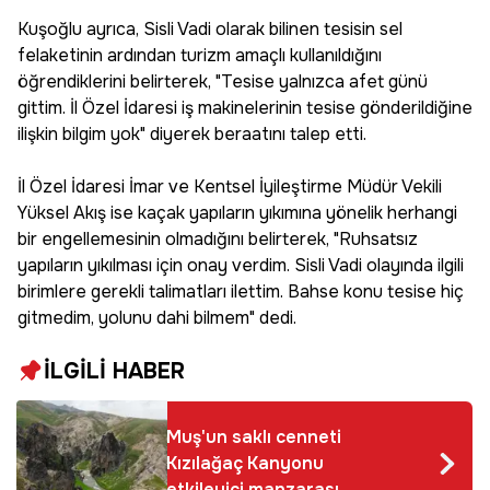
Kuşoğlu ayrıca, Sisli Vadi olarak bilinen tesisin sel
felaketinin ardından turizm amaçlı kullanıldığını
öğrendiklerini belirterek, "Tesise yalnızca afet günü
gittim. İl Özel İdaresi iş makinelerinin tesise gönderildiğine
ilişkin bilgim yok" diyerek beraatını talep etti.
İl Özel İdaresi İmar ve Kentsel İyileştirme Müdür Vekili
Yüksel Akış ise kaçak yapıların yıkımına yönelik herhangi
bir engellemesinin olmadığını belirterek, "Ruhsatsız
yapıların yıkılması için onay verdim. Sisli Vadi olayında ilgili
birimlere gerekli talimatları ilettim. Bahse konu tesise hiç
gitmedim, yolunu dahi bilmem" dedi.
İLGİLİ HABER
Muş'un saklı cenneti
Kızılağaç Kanyonu
etkileyici manzarası,